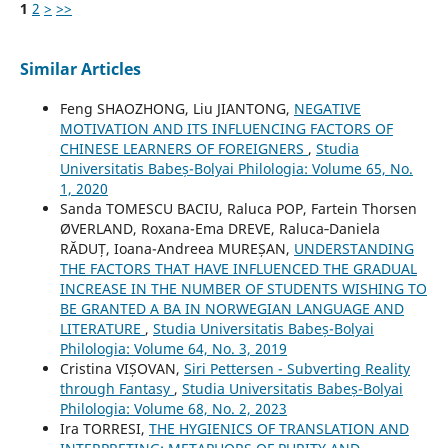
1
2
>
>>
Similar Articles
Feng SHAOZHONG, Liu JIANTONG,
NEGATIVE
MOTIVATION AND ITS INFLUENCING FACTORS OF
CHINESE LEARNERS OF FOREIGNERS
,
Studia
Universitatis Babeș-Bolyai Philologia: Volume 65, No.
1, 2020
Sanda TOMESCU BACIU, Raluca POP, Fartein Thorsen
ØVERLAND, Roxana-Ema DREVE, Raluca‐Daniela
RĂDUȚ, Ioana-Andreea MUREȘAN,
UNDERSTANDING
THE FACTORS THAT HAVE INFLUENCED THE GRADUAL
INCREASE IN THE NUMBER OF STUDENTS WISHING TO
BE GRANTED A BA IN NORWEGIAN LANGUAGE AND
LITERATURE
,
Studia Universitatis Babeș-Bolyai
Philologia: Volume 64, No. 3, 2019
Cristina VIȘOVAN,
Siri Pettersen - Subverting Reality
through Fantasy
,
Studia Universitatis Babeș-Bolyai
Philologia: Volume 68, No. 2, 2023
Ira TORRESI,
THE HYGIENICS OF TRANSLATION AND