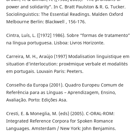
power and solidarity”. In C. Bratt Paulston & R. G. Tucker.
Sociolinguistics: The Essential Readings. Malden Oxford
Melbourne Berlin: Blackwell , 156-176.
Cintra, Luís, L. ([1972] 1986). Sobre “formas de tratamento”
na língua portuguesa. Lisboa: Livros Horizonte.
Carreira, M. H., Araújo (1997) Modalisation linguistique em
situation d’interlocution: proxémique verbale et modalités
em portugais. Louvain Paris: Peeters.
Conselho da Europa (2001). Quadro Europeu Comum de
Referência para as Línguas – Aprendizagem, Ensino,
Avaliação. Porto: Edições Asa.
Cresti, E. & Moneglia, M. (eds) (2005). C-ORAL-ROM:
Integrated Reference Corpora for Spoken Romance
Languages. Amsterdam / New York: John Benjamins.