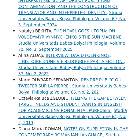
INTERPRETING: METAPHORS OF PURITY AND
CONTAMINATION, AND THE CONSTRUCTION OF
TRANSLATOR AND INTERPRETER IDENTITY
,
Studia
Universitatis Babeș-Bolyai Philologia: Volume 69, No.
3, September 2024
Natalya BEKHTA,
THE NOVEL GOES UTOPIA: ON
VOLODYMYR VYNNYCHENKO’S THE SUN MACHINE
,
Studia Universitatis Babeș-Bolyai Philologia: Volume
70, No. 3, September 2025
Alina ALUAȘ,
INTERVIEW: DAVID FOENKINOS,
L’HISTOIRE D’UNE VIE REDOUBLEE PAR LA FICTION
,
Studia Universitatis Babeș-Bolyai Philologia: Volume
67, No. 2, 2022
Marie OUVRARD-SERVANTON,
RENDRE PUBLIC OU
TWEETER SUR LA PIERRE
,
Studia Universitatis Babeș-
Bolyai Philologia: Volume 66, No. 2, 2021
Octavia-Raluca ZGLOBIU,
FILLING THE GAP BETWEEN
TARGET NEEDS AND STUDENT WANTS IN ENGLISH
FOR ACADEMIC ENVIRONMENTAL PURPOSES
,
Studia
Universitatis Babeș-Bolyai Philologia: Volume 64, No.
2, 2019
Diana-Maria ROMAN,
NOTES ON SUPPLETION IN THE
CONTEMPORARY ROMANIAN LANGUAGE
,
Studia