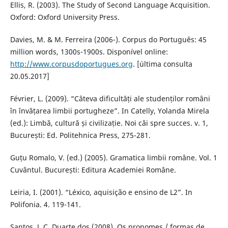
Ellis, R. (2003). The Study of Second Language Acquisition.
Oxford: Oxford University Press.
Davies, M. & M. Ferreira (2006-). Corpus do Português: 45
million words, 1300s-1900s. Disponível online:
http://www.corpusdoportugues.org
. [última consulta
20.05.2017]
Février, L. (2009). “Câteva dificultăți ale studenților români
în învățarea limbii portugheze”. In Catelly, Yolanda Mirela
(ed.): Limbă, cultură și civilizație. Noi căi spre succes. v. 1,
București: Ed. Politehnica Press, 275-281.
Guțu Romalo, V. (ed.) (2005). Gramatica limbii române. Vol. 1
Cuvântul. București: Editura Academiei Române.
Leiria, I. (2001). “Léxico, aquisição e ensino de L2”. In
Polifonia. 4. 119-141.
Santos, J. C. Duarte dos (2008). Os pronomes / formas de