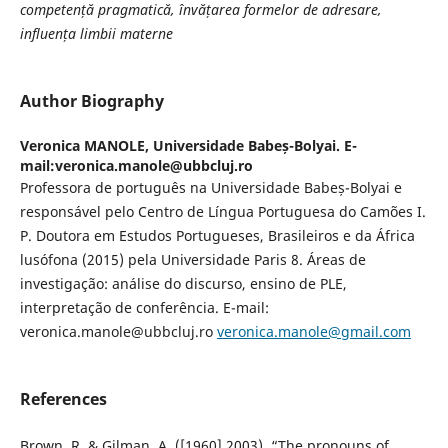
competență pragmatică, învățarea formelor de adresare,
influența limbii materne
Author Biography
Veronica MANOLE,
Universidade Babeș-Bolyai. E-
mail:veronica.manole@ubbcluj.ro
Professora de português na Universidade Babeș-Bolyai e
responsável pelo Centro de Língua Portuguesa do Camões I.
P. Doutora em Estudos Portugueses, Brasileiros e da África
lusófona (2015) pela Universidade Paris 8. Áreas de
investigação: análise do discurso, ensino de PLE,
interpretação de conferência. E-mail:
veronica.manole@ubbcluj.ro
veronica.manole@gmail.com
References
Brown, R. & Gilman, A. ([1960] 2003). “The pronouns of