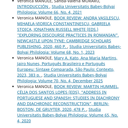
Veronica MANOLE, Sanda-Valeria MORARU,
INTRODUCCIÓN
,
Studia Universitatis Babeș-Bolyai
Philologia: Volume 66, No. 4, 2021
Veronica MANOLE,
BOOK REVIEW: ANDRA VASILESCU,
MIHAELA-VIORICA CONSTANTINESCU, GABRIELA
STOICA, JONATHAN RUSSELL WHITE (EDS.)
"EXPLORING DISCOURSE PRACTICES IN ROMANIAN".
NEWCASTLE UPON TYNE: CAMBRIDGE SCHOLARS
PUBLISHING, 2020, 460 P.
,
Studia Universitatis Babeș-
Bolyai Philologia: Volume 68, No. 1, 2023
Veronica MANOLE,
Mary A. Kato, Ana Maria Martins,
Jairo Nunes, Português Brasileiro e Português
Europeu: Sintaxe Comparada, São Paulo: Contexto,
2023, 383 p.
,
Studia Universitatis Babeș-Bolyai
Philologia: Volume 70, No. 4, December 2025
Veronica MANOLE,
BOOK REVIEW: MARTIN HUMMEL,
CÉLIA DOS SANTOS LOPES (EDS), “ADDRESS IN
PORTUGUESE AND SPANISH: STUDIES IN DIACHRONY
AND DIACHRONIC RECONSTRUCTION”, BERLIN-
BOSTON, DE GRUYTER, 2020, 478 P.
,
Studia
Universitatis Babeș-Bolyai Philologia: Volume 65, No.
4, 2020