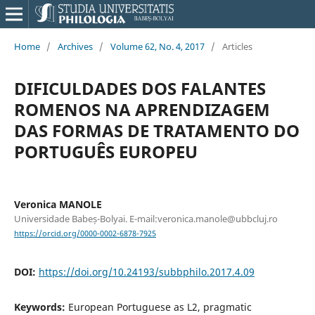
Home
/
Archives
/
Volume 62, No. 4, 2017
/
Articles
DIFICULDADES DOS FALANTES
ROMENOS NA APRENDIZAGEM
DAS FORMAS DE TRATAMENTO DO
PORTUGUÊS EUROPEU
Veronica MANOLE
Universidade Babeș-Bolyai. E-mail:veronica.manole@ubbcluj.ro
https://orcid.org/0000-0002-6878-7925
DOI:
https://doi.org/10.24193/subbphilo.2017.4.09
Keywords:
European Portuguese as L2, pragmatic