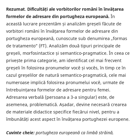
Rezumat
.
Dificultăți ale vorbitorilor români în învățarea
formelor de adresare din portugheza europeană.
În
această lucrare prezentăm și analizăm greșeli făcute de
vorbitori români în învățarea formelor de adresare din
portugheza europeană, cunoscute sub denumirea „formas
de tratamento” (FT). Analizăm două tipuri principale de
greșeli, morfosintactice și semantico-pragmatice. În ceea ce
privește prima categorie, am identificat cel mai frecvent
greșeli în folosirea pronumelor você și vocês, în timp ce în
cazul greșelilor de natură semantico-pragmatică, cele mai
numeroase implică folosirea pronumelui você, urmate de
întrebuințarea formelor de adresare pentru femei.
Adresarea verbală (persoana a 3-a singular) este, de
asemenea, problematică. Așadar, devine necesară crearea
de materiale didactice specifice fiecărui nivel, pentru a
îmbunătăți acest aspect în învățarea portughezei europene.
Cuvinte cheie:
portugheza europeană ca limbă străină,