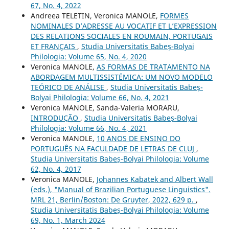
67, No. 4, 2022
Andreea TELETIN, Veronica MANOLE,
FORMES
NOMINALES D’ADRESSE AU VOCATIF ET L’EXPRESSION
DES RELATIONS SOCIALES EN ROUMAIN, PORTUGAIS
ET FRANÇAIS
,
Studia Universitatis Babeș-Bolyai
Philologia: Volume 65, No. 4, 2020
Veronica MANOLE,
AS FORMAS DE TRATAMENTO NA
ABORDAGEM MULTISSISTÉMICA: UM NOVO MODELO
TEÓRICO DE ANÁLISE
,
Studia Universitatis Babeș-
Bolyai Philologia: Volume 66, No. 4, 2021
Veronica MANOLE, Sanda-Valeria MORARU,
INTRODUÇÃO
,
Studia Universitatis Babeș-Bolyai
Philologia: Volume 66, No. 4, 2021
Veronica MANOLE,
10 ANOS DE ENSINO DO
PORTUGUÊS NA FACULDADE DE LETRAS DE CLUJ
,
Studia Universitatis Babeș-Bolyai Philologia: Volume
62, No. 4, 2017
Veronica MANOLE,
Johannes Kabatek and Albert Wall
(eds.), "Manual of Brazilian Portuguese Linguistics".
MRL 21, Berlin/Boston: De Gruyter, 2022, 629 p.
,
Studia Universitatis Babeș-Bolyai Philologia: Volume
69, No. 1, March 2024