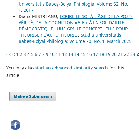
Universitatis Babeș-Bolyai Philologia: Volume 62, No.
4, 2017
Diana MISTREANU,
ÉCRIRE LE SOI À L’ÂGE DE LA POST-
VÉRITÉ. DE LA COGNITION « 5 E » À LA SOLIDARITÉ
DÉMOCRATIQUE : UNE GRILLE CONCEPTUELLE POUR
THÉORISER L’AUTOTHÉORIE
,
Studia Universitatis
Babeș-Bolyai Philologia: Volume 70, No. 1, March 2025
<<
<
1
2
3
4
5
6
7
8
9
10
11
12
13
14
15
16
17
18
19
20
21
22
23
2
You may also
start an advanced similarity search
for this
article.
Make a Submission