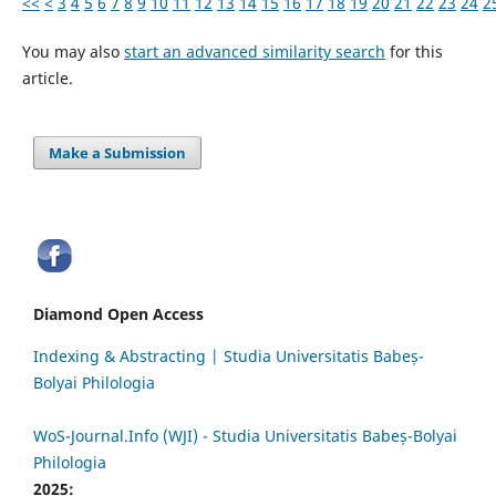
<<
<
3
4
5
6
7
8
9
10
11
12
13
14
15
16
17
18
19
20
21
22
23
24
2
You may also
start an advanced similarity search
for this
article.
Make a Submission
Diamond Open Access
Indexing & Abstracting | Studia Universitatis Babeș-
Bolyai Philologia
WoS-Journal.Info (WJI) - Studia Universitatis Babeș-Bolyai
Philologia
2025: