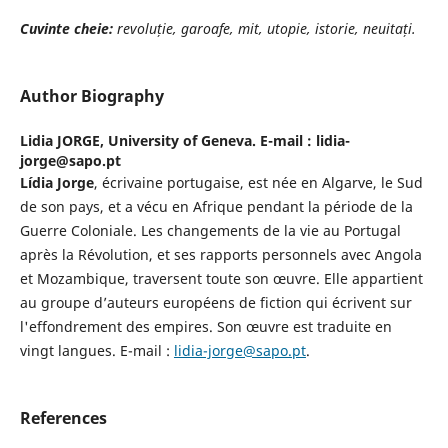
Cuvinte cheie:
revoluție, garoafe, mit, utopie, istorie, neuitați.
Author Biography
Lidia JORGE,
University of Geneva. E-mail : lidia-
jorge@sapo.pt
Lídia Jorge
, écrivaine portugaise, est née en Algarve, le Sud
de son pays, et a vécu en Afrique pendant la période de la
Guerre Coloniale. Les changements de la vie au Portugal
après la Révolution, et ses rapports personnels avec Angola
et Mozambique, traversent toute son œuvre. Elle appartient
au groupe d’auteurs européens de fiction qui écrivent sur
l'effondrement des empires. Son œuvre est traduite en
vingt langues. E-mail :
lidia-jorge@sapo.pt
.
References