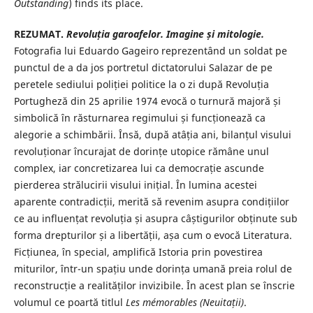
Outstanding
) finds its place.
REZUMAT.
Revoluția garoafelor. Imagine și mitologie.
Fotografia lui Eduardo Gageiro reprezentând un soldat pe
punctul de a da jos portretul dictatorului Salazar de pe
peretele sediului poliției politice la o zi după Revoluția
Portugheză din 25 aprilie 1974 evocă o turnură majoră și
simbolică în răsturnarea regimului și funcționează ca
alegorie a schimbării. Însă, după atâția ani, bilanțul visului
revoluționar încurajat de dorințe utopice rămâne unul
complex, iar concretizarea lui ca democrație ascunde
pierderea strălucirii visului inițial. În lumina acestei
aparente contradicții, merită să revenim asupra condițiilor
ce au influențat revoluția și asupra câștigurilor obținute sub
forma drepturilor și a libertății, așa cum o evocă Literatura.
Ficțiunea, în special, amplifică Istoria prin povestirea
miturilor, într-un spațiu unde dorința umană preia rolul de
reconstrucție a realităților invizibile. În acest plan se înscrie
volumul ce poartă titlul
Les mémorables (Neuitații)
.