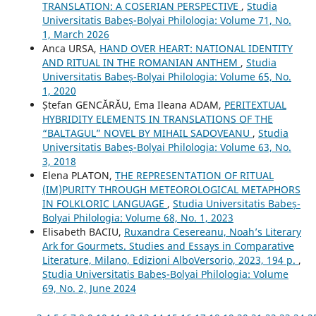
TRANSLATION: A COSERIAN PERSPECTIVE
,
Studia
Universitatis Babeș-Bolyai Philologia: Volume 71, No.
1, March 2026
Anca URSA,
HAND OVER HEART: NATIONAL IDENTITY
AND RITUAL IN THE ROMANIAN ANTHEM
,
Studia
Universitatis Babeș-Bolyai Philologia: Volume 65, No.
1, 2020
Ștefan GENCĂRĂU, Ema Ileana ADAM,
PERITEXTUAL
HYBRIDITY ELEMENTS IN TRANSLATIONS OF THE
“BALTAGUL” NOVEL BY MIHAIL SADOVEANU
,
Studia
Universitatis Babeș-Bolyai Philologia: Volume 63, No.
3, 2018
Elena PLATON,
THE REPRESENTATION OF RITUAL
(IM)PURITY THROUGH METEOROLOGICAL METAPHORS
IN FOLKLORIC LANGUAGE
,
Studia Universitatis Babeș-
Bolyai Philologia: Volume 68, No. 1, 2023
Elisabeth BACIU,
Ruxandra Cesereanu, Noah’s Literary
Ark for Gourmets. Studies and Essays in Comparative
Literature, Milano, Edizioni AlboVersorio, 2023, 194 p.
,
Studia Universitatis Babeș-Bolyai Philologia: Volume
69, No. 2, June 2024