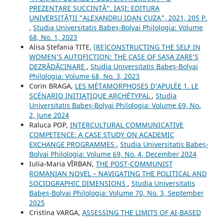
PREZENTARE SUCCINTĂ". IAȘI: EDITURA
UNIVERSITĂȚII ”ALEXANDRU IOAN CUZA”, 2021, 205 P.
,
Studia Universitatis Babeș-Bolyai Philologia: Volume
68, No. 1, 2023
Alisa Ștefania TITE,
(RE)CONSTRUCTING THE SELF IN
WOMEN’S AUTOFICTION: THE CASE OF SAȘA ZARE’S
DEZRĂDĂCINARE
,
Studia Universitatis Babeș-Bolyai
Philologia: Volume 68, No. 3, 2023
Corin BRAGA,
LES MÉTAMORPHOSES D’APULÉE 1. LE
SCÉNARIO INITIATIQUE ARCHÉTYPAL
,
Studia
Universitatis Babeș-Bolyai Philologia: Volume 69, No.
2, June 2024
Raluca POP,
INTERCULTURAL COMMUNICATIVE
COMPETENCE: A CASE STUDY ON ACADEMIC
EXCHANGE PROGRAMMES
,
Studia Universitatis Babeș-
Bolyai Philologia: Volume 69, No. 4, December 2024
Iulia-Maria VÎRBAN,
THE POST-COMMUNIST
ROMANIAN NOVEL – NAVIGATING THE POLITICAL AND
SOCIOGRAPHIC DIMENSIONS
,
Studia Universitatis
Babeș-Bolyai Philologia: Volume 70, No. 3, September
2025
Cristina VARGA,
ASSESSING THE LIMITS OF AI-BASED