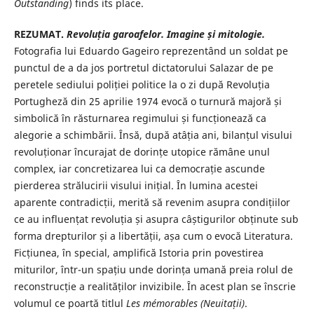
Outstanding
) finds its place.
REZUMAT.
Revoluția garoafelor. Imagine și mitologie.
Fotografia lui Eduardo Gageiro reprezentând un soldat pe
punctul de a da jos portretul dictatorului Salazar de pe
peretele sediului poliției politice la o zi după Revoluția
Portugheză din 25 aprilie 1974 evocă o turnură majoră și
simbolică în răsturnarea regimului și funcționează ca
alegorie a schimbării. Însă, după atâția ani, bilanțul visului
revoluționar încurajat de dorințe utopice rămâne unul
complex, iar concretizarea lui ca democrație ascunde
pierderea strălucirii visului inițial. În lumina acestei
aparente contradicții, merită să revenim asupra condițiilor
ce au influențat revoluția și asupra câștigurilor obținute sub
forma drepturilor și a libertății, așa cum o evocă Literatura.
Ficțiunea, în special, amplifică Istoria prin povestirea
miturilor, într-un spațiu unde dorința umană preia rolul de
reconstrucție a realităților invizibile. În acest plan se înscrie
volumul ce poartă titlul
Les mémorables (Neuitații)
.