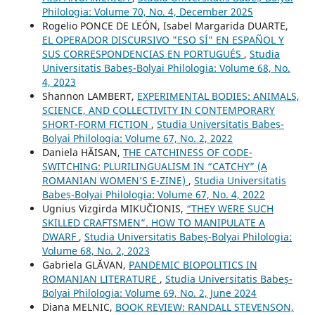
Philologia: Volume 70, No. 4, December 2025
Rogelio PONCE DE LEÓN, Isabel Margarida DUARTE,
EL OPERADOR DISCURSIVO "ESO SÍ" EN ESPAÑOL Y
SUS CORRESPONDENCIAS EN PORTUGUÉS
,
Studia
Universitatis Babeș-Bolyai Philologia: Volume 68, No.
4, 2023
Shannon LAMBERT,
EXPERIMENTAL BODIES: ANIMALS,
SCIENCE, AND COLLECTIVITY IN CONTEMPORARY
SHORT-FORM FICTION
,
Studia Universitatis Babeș-
Bolyai Philologia: Volume 67, No. 2, 2022
Daniela HĂISAN,
THE CATCHINESS OF CODE-
SWITCHING: PLURILINGUALISM IN “CATCHY” (A
ROMANIAN WOMEN’S E-ZINE)
,
Studia Universitatis
Babeș-Bolyai Philologia: Volume 67, No. 4, 2022
Ugnius Vizgirda MIKUČIONIS,
“THEY WERE SUCH
SKILLED CRAFTSMEN”. HOW TO MANIPULATE A
DWARF
,
Studia Universitatis Babeș-Bolyai Philologia:
Volume 68, No. 2, 2023
Gabriela GLĂVAN,
PANDEMIC BIOPOLITICS IN
ROMANIAN LITERATURE
,
Studia Universitatis Babeș-
Bolyai Philologia: Volume 69, No. 2, June 2024
Diana MELNIC,
BOOK REVIEW: RANDALL STEVENSON,