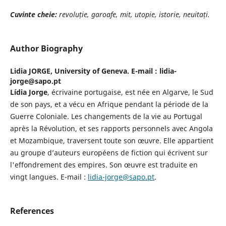
Cuvinte cheie:
revoluție, garoafe, mit, utopie, istorie, neuitați.
Author Biography
Lidia JORGE,
University of Geneva. E-mail : lidia-
jorge@sapo.pt
Lídia Jorge
, écrivaine portugaise, est née en Algarve, le Sud
de son pays, et a vécu en Afrique pendant la période de la
Guerre Coloniale. Les changements de la vie au Portugal
après la Révolution, et ses rapports personnels avec Angola
et Mozambique, traversent toute son œuvre. Elle appartient
au groupe d’auteurs européens de fiction qui écrivent sur
l'effondrement des empires. Son œuvre est traduite en
vingt langues. E-mail :
lidia-jorge@sapo.pt
.
References