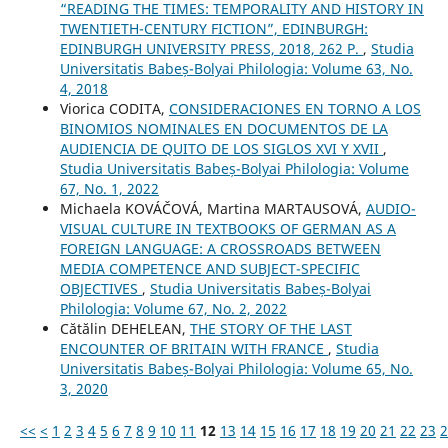
“READING THE TIMES: TEMPORALITY AND HISTORY IN
TWENTIETH-CENTURY FICTION”, EDINBURGH:
EDINBURGH UNIVERSITY PRESS, 2018, 262 P.
,
Studia
Universitatis Babeș-Bolyai Philologia: Volume 63, No.
4, 2018
Viorica CODITA,
CONSIDERACIONES EN TORNO A LOS
BINOMIOS NOMINALES EN DOCUMENTOS DE LA
AUDIENCIA DE QUITO DE LOS SIGLOS XVI Y XVII
,
Studia Universitatis Babeș-Bolyai Philologia: Volume
67, No. 1, 2022
Michaela KOVÁČOVÁ, Martina MARTAUSOVÁ,
AUDIO-
VISUAL CULTURE IN TEXTBOOKS OF GERMAN AS A
FOREIGN LANGUAGE: A CROSSROADS BETWEEN
MEDIA COMPETENCE AND SUBJECT-SPECIFIC
OBJECTIVES
,
Studia Universitatis Babeș-Bolyai
Philologia: Volume 67, No. 2, 2022
Cătălin DEHELEAN,
THE STORY OF THE LAST
ENCOUNTER OF BRITAIN WITH FRANCE
,
Studia
Universitatis Babeș-Bolyai Philologia: Volume 65, No.
3, 2020
<<
<
1
2
3
4
5
6
7
8
9
10
11
12
13
14
15
16
17
18
19
20
21
22
23
2