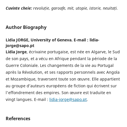
Cuvinte cheie:
revoluție, garoafe, mit, utopie, istorie, neuitați.
Author Biography
Lidia JORGE,
University of Geneva. E-mail : lidia-
jorge@sapo.pt
Lídia Jorge
, écrivaine portugaise, est née en Algarve, le Sud
de son pays, et a vécu en Afrique pendant la période de la
Guerre Coloniale. Les changements de la vie au Portugal
après la Révolution, et ses rapports personnels avec Angola
et Mozambique, traversent toute son œuvre. Elle appartient
au groupe d’auteurs européens de fiction qui écrivent sur
l'effondrement des empires. Son œuvre est traduite en
vingt langues. E-mail :
lidia-jorge@sapo.pt
.
References