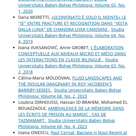
Universitatis Babeș-Bolyai Philologia: Volume 65, No.
1, 2020
Ilaria MORETTI,
«SCONFINATO È SOLO IL NIENTE» LE
"JE" ENTRE FRACTURE ET RECOGNITION DANS "VISTA
DALLA LUNA" DE CHANDRA LIVIA CANDIANI
,
Studia
Universitatis Babeș-Bolyai Philologia: Volume 64, No.
4, 2019
Ivana VUKSANOVIĆ, Anne GROBET,
L’ÉLABORATION
CONCEPTUELLE AUX NIVEAUX MICRO ET MÉSO DANS
LES INTERACTIONS EN CLASSE BILINGUE
,
Studia
Universitatis Babeș-Bolyai Philologia: Volume 63, No.
2, 2018
Călina-Maria MOLDOVAN,
FLUID LANDSCAPES AND
THE INSULAR IMAGINARY IN ROY JACOBSEN’S
BARRØY-SERIES
,
Studia Universitatis Babeș-Bolyai
Philologia: Volume 68, No. 2, 2023
Loubna DIRHOUSSI, Hassan ID BRAHIM, Mohamed EL
BOUAZZAOUI,
AMBIVALENCE DE LA MÉMOIRE DANS
LES ÉCRITS DE PRISON AU MAROC : CAS DE
TAZMAMART
,
Studia Universitatis Babeș-Bolyai
Philologia: Volume 68, No. 4, 2023
Ioana ONESCU,
Paul Cernat, Bacovia și Noul Regim al