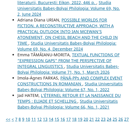
literaturii, București: Eikon, 2022, 446 p.
,
Studia
Universitatis Babeș-Bolyai Philologia: Volume 69, No.
2, June 2024
Adriana Diana URIAN,
POSSIBLE WORLDS FOR
FICTION. A RECONSTRUCTIVE APPROACH, WITH A
PRACTICAL OUTLOOK INTO IAN MCEWAN’S
ATONEMENT, ON CHESIL BEACH AND THE CHILD IN
TIME
,
Studia Universitatis Babeș-Bolyai Philologia:
Volume 69, No. 4, December 2024
Emma TĂMÂIANU-MORITA,
TEXTUAL FUNCTIONS OF
“EXPRESSION GAPS” FROM THE PERSPECTIVE OF
INTEGRAL LINGUISTICS
,
Studia Universitatis Babeș-
Bolyai Philologia: Volume 71, No. 1, March 2026
Imola-Ágnes FARKAS,
PÂNĂ-PPs AND COMPLEX EVENT
CONSTRUCTIONS IN ROMANIAN
,
Studia Universitatis
Babeș-Bolyai Philologia: Volume 67, No. 1, 2022
Jad HATEM,
L’ÉTERNEL RETOUR ET LA NAISSANCE DU
TEMPS : ELIADE ET SCHELLING
,
Studia Universitatis
Babeș-Bolyai Philologia: Volume 66, No. 1, 2021
<<
<
7
8
9
10
11
12
13
14
15
16
17
18
19
20
21
22
23
24
25
26
27