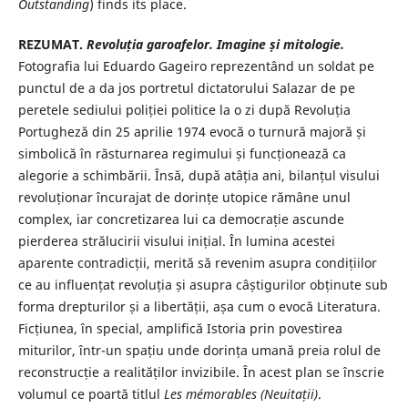
Outstanding
) finds its place.
REZUMAT.
Revoluția garoafelor. Imagine și mitologie.
Fotografia lui Eduardo Gageiro reprezentând un soldat pe
punctul de a da jos portretul dictatorului Salazar de pe
peretele sediului poliției politice la o zi după Revoluția
Portugheză din 25 aprilie 1974 evocă o turnură majoră și
simbolică în răsturnarea regimului și funcționează ca
alegorie a schimbării. Însă, după atâția ani, bilanțul visului
revoluționar încurajat de dorințe utopice rămâne unul
complex, iar concretizarea lui ca democrație ascunde
pierderea strălucirii visului inițial. În lumina acestei
aparente contradicții, merită să revenim asupra condițiilor
ce au influențat revoluția și asupra câștigurilor obținute sub
forma drepturilor și a libertății, așa cum o evocă Literatura.
Ficțiunea, în special, amplifică Istoria prin povestirea
miturilor, într-un spațiu unde dorința umană preia rolul de
reconstrucție a realităților invizibile. În acest plan se înscrie
volumul ce poartă titlul
Les mémorables (Neuitații)
.