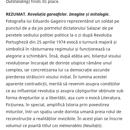
Outstanding
) finds its place.
REZUMAT.
Revoluția garoafelor. Imagine și mitologie.
Fotografia lui Eduardo Gageiro reprezentând un soldat pe
punctul de a da jos portretul dictatorului Salazar de pe
peretele sediului poliției politice la o zi după Revoluția
Portugheză din 25 aprilie 1974 evocă o turnură majoră și
simbolică în răsturnarea regimului și funcționează ca
alegorie a schimbării. Însă, după atâția ani, bilanțul visului
revoluționar încurajat de dorințe utopice rămâne unul
complex, iar concretizarea lui ca democrație ascunde
pierderea strălucirii visului inițial. În lumina acestei
aparente contradicții, merită să revenim asupra condițiilor
ce au influențat revoluția și asupra câștigurilor obținute sub
forma drepturilor și a libertății, așa cum o evocă Literatura.
Ficțiunea, în special, amplifică Istoria prin povestirea
miturilor, într-un spațiu unde dorința umană preia rolul de
reconstrucție a realităților invizibile. În acest plan se înscrie
volumul ce poartă titlul
Les mémorables (Neuitații)
.