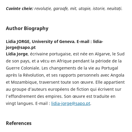
Cuvinte cheie:
revoluție, garoafe, mit, utopie, istorie, neuitați.
Author Biography
Lidia JORGE,
University of Geneva. E-mail : lidia-
jorge@sapo.pt
Lídia Jorge
, écrivaine portugaise, est née en Algarve, le Sud
de son pays, et a vécu en Afrique pendant la période de la
Guerre Coloniale. Les changements de la vie au Portugal
après la Révolution, et ses rapports personnels avec Angola
et Mozambique, traversent toute son œuvre. Elle appartient
au groupe d’auteurs européens de fiction qui écrivent sur
l'effondrement des empires. Son œuvre est traduite en
vingt langues. E-mail :
lidia-jorge@sapo.pt
.
References