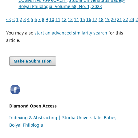
COGNITIVE APPROACH
,
Studia Universitatis Babeș-
Bolyai Philologia: Volume 68, No. 1, 2023
<<
<
1
2
3
4
5
6
7
8
9
10
11
12
13
14
15
16
17
18
19
20
21
22
23
2
You may also
start an advanced similarity search
for this
article.
Make a Submission
Diamond Open Access
Indexing & Abstracting | Studia Universitatis Babeș-
Bolyai Philologia