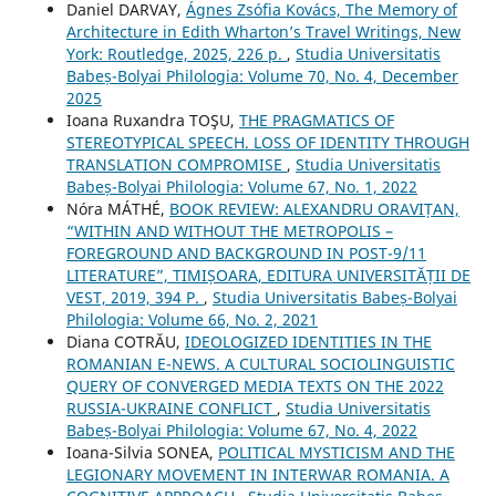
Daniel DARVAY,
Ágnes Zsófia Kovács, The Memory of
Architecture in Edith Wharton’s Travel Writings, New
York: Routledge, 2025, 226 p.
,
Studia Universitatis
Babeș-Bolyai Philologia: Volume 70, No. 4, December
2025
Ioana Ruxandra TOŞU,
THE PRAGMATICS OF
STEREOTYPICAL SPEECH. LOSS OF IDENTITY THROUGH
TRANSLATION COMPROMISE
,
Studia Universitatis
Babeș-Bolyai Philologia: Volume 67, No. 1, 2022
Nóra MÁTHÉ,
BOOK REVIEW: ALEXANDRU ORAVIȚAN,
“WITHIN AND WITHOUT THE METROPOLIS –
FOREGROUND AND BACKGROUND IN POST-9/11
LITERATURE”, TIMIȘOARA, EDITURA UNIVERSITĂȚII DE
VEST, 2019, 394 P.
,
Studia Universitatis Babeș-Bolyai
Philologia: Volume 66, No. 2, 2021
Diana COTRĂU,
IDEOLOGIZED IDENTITIES IN THE
ROMANIAN E-NEWS. A CULTURAL SOCIOLINGUISTIC
QUERY OF CONVERGED MEDIA TEXTS ON THE 2022
RUSSIA-UKRAINE CONFLICT
,
Studia Universitatis
Babeș-Bolyai Philologia: Volume 67, No. 4, 2022
Ioana-Silvia SONEA,
POLITICAL MYSTICISM AND THE
LEGIONARY MOVEMENT IN INTERWAR ROMANIA. A