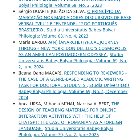
Bolyai Philologia: Volume 68, No. 2, 2023
Sérgio DUARTE JULIÃO DA SILVA,
O PRINCÍPIO DA
MARCAÇÃO NOS MARCADORES DISCURSIVOS DE BASE
VERBAL "VIU"? E "ENTENDEU"? DO PORTUGUÊS
BRASILEIRO
,
Studia Universitatis Babeș-Bolyai
Philologia: Volume 68, No. 4, 2023
Maria BARBU,
A(N) (ANARCHE)TYPICAL JOURNEY
THROUGH NEW YORK: DON DELILLO’S COSMOPOLIS
AS AN AMERICAN POSTMODERN ODYSSEY
,
Studia
Universitatis Babeș-Bolyai Philologia: Volume 69, No.
2, June 2024
Ileana Oana MACARI,
RESPONDING TO REVIEWERS –
THE CASE OF A GENRE-BASED ACADEMIC WRITING
TASK FOR DOCTORAL STUDENTS
,
Studia Universitatis
Babeș-Bolyai Philologia: Volume 69, No. 4, December
2024
Anca URSA, Mihaela MIHAI, Narcisa ALBERT,
THE
DESIGN OF TEACHING MATERIALS FOR ONLINE
INTERACTION ACTIVITIES WITH THE HELP OF
CHATGPT: THE CASE OF ROMANIAN AS A FOREIGN
LANGUAGE
,
Studia Universitatis Babeș-Bolyai
Philologia: Volume 70, No. 2, June 2025