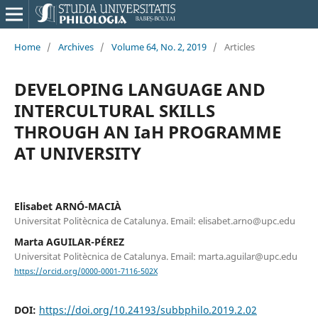
Home
/
Archives
/
Volume 64, No. 2, 2019
/
Articles
DEVELOPING LANGUAGE AND
INTERCULTURAL SKILLS
THROUGH AN IaH PROGRAMME
AT UNIVERSITY
Elisabet ARNÓ-MACIÀ
Universitat Politècnica de Catalunya. Email: elisabet.arno@upc.edu
Marta AGUILAR-PÉREZ
Universitat Politècnica de Catalunya. Email: marta.aguilar@upc.edu
https://orcid.org/0000-0001-7116-502X
DOI:
https://doi.org/10.24193/subbphilo.2019.2.02