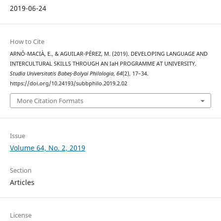
2019-06-24
How to Cite
ARNÓ-MACIÀ, E., & AGUILAR-PÉREZ, M. (2019). DEVELOPING LANGUAGE AND
INTERCULTURAL SKILLS THROUGH AN IaH PROGRAMME AT UNIVERSITY.
Studia Universitatis Babeș-Bolyai Philologia
,
64
(2), 17–34.
https://doi.org/10.24193/subbphilo.2019.2.02
More Citation Formats
Issue
Volume 64, No. 2, 2019
Section
Articles
License