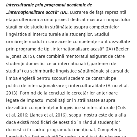
interculturale prin programul academic de
„internaționalizare acasă” (IA).
Lucrarea de față reprezintă
etapa ulterioară a unui proiect dedicat măsurării impactului
stagiilor de studiu în străinătate asupra competențelor
lingvistice și interculturale ale studenților. Studiul
urmărește modul în care aceste competențe sunt dezvoltate
prin programe de tip „internaționalizare acasă” (IA) (Beelen
& Jones 2015), care combină mentoratul asigurat de către
studenții domestici celor internaționali („parteneri de
studiu”) cu schimburile lingvistice săptămânale și cursul de
limba engleză pentru scopuri academice construit pe
politici de internaționalizare și interculturalitate (Arno et al.
2013). Pornind de la concluziile cercetărilor anterioare
legate de impactul mobilităților în străinătate asupra
dezvoltării competențelor lingvistice și interculturale (Cots
et al. 2016; Llanes et al. 2016), scopul nostru este de a afla
dacă există modificări de acest tip în rândul studenților
domestici în cadrul programului menționat. Competența
lingvistică a fost evaluată în cadrul unui test de plasare cu