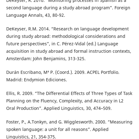
DeKeyser, R. 2010. “Monitoring processes in Spanish as a
second language during a study abroad program”. Foreign
Language Annals, 43, 80-92.
DeKeyser, R.M. 2014. “Research on language development
during study abroad: methodological considerations and
future perspectives”, in C. Pérez-Vidal (ed.) Language
acquisition in study abroad and formal instruction contexts,
Amsterdam: John Benjamins, 313-325.
Durán Escribano, Mª P. (Coord.). 2009. ACPEL Portfolio.
Madrid: Endymion Ediciones.
Ellis, R. 2009. “The Differential Effects of Three Types of Task
Planning on the Fluency, Complexity, and Accuracy in L2
Oral Production”. Applied Linguistics, 30, 474–509.
Foster, P., A.Tonkyn, and G. Wigglesworth. 2000. “Measuring
spoken language: a unit for all reasons”. Applied
Linguistics, 21, 354-375.