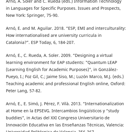
Arnó, A. Soler and C. Rueda (eds.) Information Technology
in Languages for Specific Purposes. Issues and Prospects,
New York: Springer, 75-90.
Arnó, E. and M. Aguilar. 2018. “ESP, EMI and interculturality:
How internationalised are university curricula in
Catalonia?”. ESP Today, 6, 184-207.
Arnó, E., C. Rueda, A. Soler. 2009. “Designing a virtual
learning environment for EAP students: "Quantum LEAP
(Learning English for Academic Purposes)", in González-
Pueyo, I.; Foz Gil, C.; Jaime Siso, M.; Luzón Marco, M.J. (eds.)
Teaching academic and professional English online, Oxford:
Peter Lang, 57-82.
Arnó, E., E. Simó, J. Pérez, F. Vilà. 2013. “Internationalization
at Home en la EPSEVG. Intercambios lingüísticos y “study
buddies”, in Actas del XXI Congreso Universitario de
Innovación Educativa en las Enseñanzas Técnicas, Valencia:
Universidad Politécnica de Valencia, 356-367.