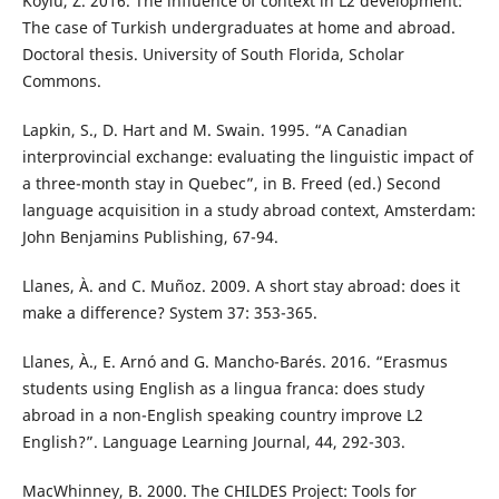
Köylü, Z. 2016. The influence of context in L2 development:
The case of Turkish undergraduates at home and abroad.
Doctoral thesis. University of South Florida, Scholar
Commons.
Lapkin, S., D. Hart and M. Swain. 1995. “A Canadian
interprovincial exchange: evaluating the linguistic impact of
a three-month stay in Quebec”, in B. Freed (ed.) Second
language acquisition in a study abroad context, Amsterdam:
John Benjamins Publishing, 67-94.
Llanes, À. and C. Muñoz. 2009. A short stay abroad: does it
make a difference? System 37: 353-365.
Llanes, À., E. Arnó and G. Mancho-Barés. 2016. “Erasmus
students using English as a lingua franca: does study
abroad in a non-English speaking country improve L2
English?”. Language Learning Journal, 44, 292-303.
MacWhinney, B. 2000. The CHILDES Project: Tools for