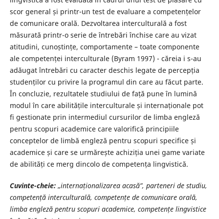
scor general și printr-un test de evaluare a competențelor
de comunicare orală. Dezvoltarea interculturală a fost
măsurată printr-o serie de întrebări închise care au vizat
atitudini, cunoștințe, comportamente – toate componente
ale competenței interculturale (Byram 1997) - căreia i s-au
adăugat întrebări cu caracter deschis legate de percepția
studenților cu privire la programul din care au făcut parte.
În concluzie, rezultatele studiului de față pune în lumină
modul în care abilitățile interculturale și internaționale pot
fi gestionate prin intermediul cursurilor de limba engleză
pentru scopuri academice care valorifică principiile
conceptelor de limbă engleză pentru scopuri specifice și
academice și care se urmărește achiziția unei game variate
de abilități ce merg dincolo de competența lingvistică.
Cuvinte-cheie:
„
internaționalizarea acasă”, parteneri de studiu,
competență interculturală, competențe de comunicare orală,
limba engleză pentru scopuri academice, competențe lingvistice