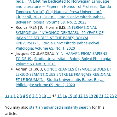
(eds.), "A Lifetime Dedicated to Norwegian Language
and Literature — Papers in Honour of Professor Sanda
Tomescu Baciu", Cluj-Napoca: Presa Universitară
Clujeană, 2021, 317 p.
,
Studia Universitatis Babeș-
Bolyai Philologia: Volume 68, No. 2, 2023
Rodica FRENŢIU, Florina ILIS,
INTERNATIONAL
SYMPOSIUM: “NIHONGO DEKIMASU. 20 YEARS OF
JAPANESE STUDIES AT THE BABEȘ-BOLYAI
UNIVERSITY”
,
Studia Universitatis Babeș-Bolyai
Philologia: Volume 65, No. 1, 2020
Jacques COULARDEAU,
Y. N. HARARI, FROM SAPIENS
TO DEUS
,
Studia Universitatis Babeș-Bolyai Philologia:
Volume 63, No. 3, 2018
Adrian CHIRCU,
CONCORDANCES ÉTYMOLOGIQUES ET
LEXICO-SÉMANTIQUES ENTRE LE FRANÇAIS RÉGIONAL
ET LE ROUMAIN
,
Studia Universitatis Babeș-Bolyai
Philologia: Volume 65, No. 2, 2020
<<
<
1
2
3
4
5
6
7
8
9
10
11
12
13
14
15
16
17
18
19
20
21
22
23
2
You may also
start an advanced similarity search
for this
article.