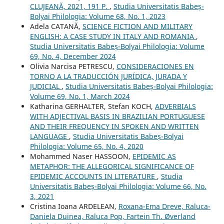
CLUJEANĂ, 2021, 191 P.
,
Studia Universitatis Babeș-
Bolyai Philologia: Volume 68, No. 1, 2023
Adela CATANĂ,
SCIENCE FICTION AND MILITARY
ENGLISH: A CASE STUDY IN ITALY AND ROMANIA
,
Studia Universitatis Babeș-Bolyai Philologia: Volume
69, No. 4, December 2024
Olivia Narcisa PETRESCU,
CONSIDERACIONES EN
TORNO A LA TRADUCCIÓN JURÍDICA, JURADA Y
JUDICIAL
,
Studia Universitatis Babeș-Bolyai Philologia:
Volume 69, No. 1, March 2024
Katharina GERHALTER, Stefan KOCH,
ADVERBIALS
WITH ADJECTIVAL BASIS IN BRAZILIAN PORTUGUESE
AND THEIR FREQUENCY IN SPOKEN AND WRITTEN
LANGUAGE
,
Studia Universitatis Babeș-Bolyai
Philologia: Volume 65, No. 4, 2020
Mohammed Naser HASSOON,
EPIDEMIC AS
METAPHOR: THE ALLEGORICAL SIGNIFICANCE OF
EPIDEMIC ACCOUNTS IN LITERATURE
,
Studia
Universitatis Babeș-Bolyai Philologia: Volume 66, No.
3, 2021
Cristina Ioana ARDELEAN,
Roxana-Ema Dreve, Raluca-
Daniela Duinea, Raluca Pop, Fartein Th. Øverland