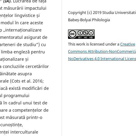
” (IA).
Lucrarea de față
at măsurării impactului
Copyright (c) 2019 Studia Universitati
nțelor lingvistice și
Babeș-Bolyai Philologia
e modul în care aceste
 „internaționalizare
 mentoratul asigurat de
This work is licensed under a
Creative
parteneri de studiu”) cu
Commons Attribution-NonCommercia
e limba engleză pentru
NoDerivatives 4.0 International Licen
aționalizare și
a concluziile cercetărilor
răinătate asupra
rale (Cots et al. 2016;
dacă există modificări de
rul programului
ă în cadrul unui test de
luare a competențelor de
ost măsurată printr-o
 cunoștințe,
ței interculturale