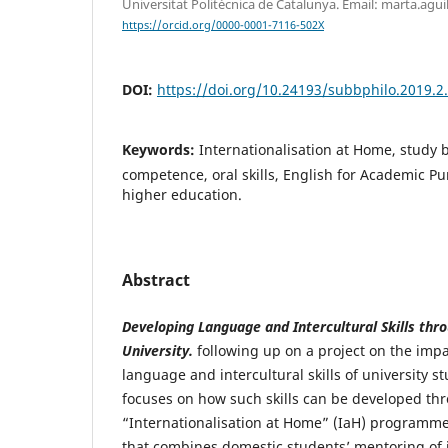
Universitat Politècnica de Catalunya. Email: marta.ag
https://orcid.org/0000-0001-7116-502X
DOI:
https://doi.org/10.24193/subbphilo.2019.2
Keywords:
Internationalisation at Home, study b
competence, oral skills, English for Academic Pu
higher education.
Abstract
Developing Language and Intercultural Skills th
University.
following up on a project on the impa
language and intercultural skills of university s
focuses on how such skills can be developed thr
“Internationalisation at Home” (IaH) programme
that combines domestic students’ mentoring of 