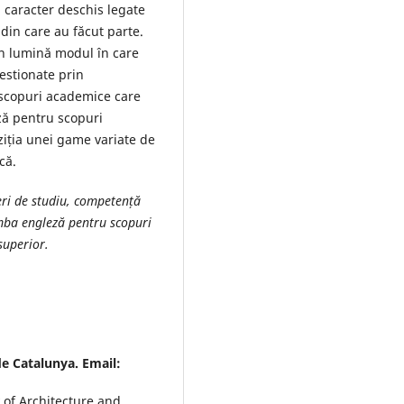
u caracter deschis legate
din care au făcut parte.
 în lumină modul în care
gestionate prin
 scopuri academice care
eză pentru scopuri
ziția unei game variate de
că.
eri de studiu, competență
mba engleză pentru scopuri
superior.
de Catalunya. Email:
 of Architecture and