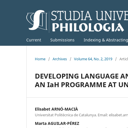
Current
Submissions
Indexing & Abstractin
Home
/
Archives
/
Volume 64, No. 2, 2019
/
Artic
DEVELOPING LANGUAGE AN
AN IaH PROGRAMME AT UN
Elisabet ARNÓ-MACIÀ
Universitat Politècnica de Catalunya. Email: elisabet.
Marta AGUILAR-PÉREZ