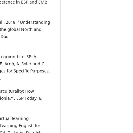
mpetence in ESP and EMI:
eli. 2018. ”Understanding
 the global North and
 Doi:
n ground in LSP: A
. Arnó, A. Soler and C.
es for Specific Purposes.
.
erculturality: How
lonia?”. ESP Today, 6,
irtual learning
Learning English for
l, C.; Jaime Siso, M.;