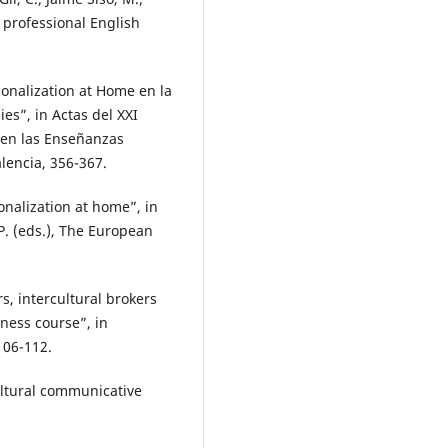
 professional English
ationalization at Home en la
es”, in Actas del XXI
 en las Enseñanzas
alencia, 356-367.
ionalization at home”, in
t, P. (eds.), The European
rs, intercultural brokers
ness course”, in
106-112.
ultural communicative