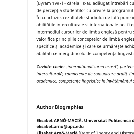
(Byram 1997) - căreia i s-au adăugat întrebări c
de percepția studenților cu privire la programul 
În concluzie, rezultatele studiului de față pune
abilitățile interculturale și internaționale pot fi 
intermediul cursurilor de limba engleză pentru
valorifică principiile conceptelor de limbă engl
specifice și academice și care se urmărește achi
abilități ce merg dincolo de competența lingvisti
Cuvinte-cheie:
„
internaționalizarea acasă”, parten
interculturală, competențe de comunicare orală, li
academice, competențe lingvistice în învățământul 
Author Biographies
Elisabet ARNÓ-MACIÀ,
Universitat Politècnica 
elisabet.arno@upc.edu
Elisabet Arnó-Macià
(Dept of Theory and History