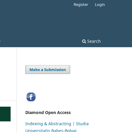
Register
Login
Search
Make a Submission
Diamond Open Access
Indexing & Abstracting | Studia
Universitatis Babeș-Bolyai