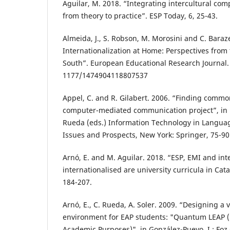
Aguilar, M. 2018. “Integrating intercultural co
from theory to practice”. ESP Today, 6, 25-43.
Almeida, J., S. Robson, M. Morosini and C. Baraz
Internationalization at Home: Perspectives from
South”. European Educational Research Journal.
1177/1474904118807537
Appel, C. and R. Gilabert. 2006. “Finding commo
computer-mediated communication project”, in E
Rueda (eds.) Information Technology in Languag
Issues and Prospects, New York: Springer, 75-90
Arnó, E. and M. Aguilar. 2018. “ESP, EMI and int
internationalised are university curricula in Cata
184-207.
Arnó, E., C. Rueda, A. Soler. 2009. “Designing a v
environment for EAP students: "Quantum LEAP (
Academic Purposes)", in González-Pueyo, I.; Foz Gi