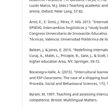
Luzón Marco, M.J. (eds.) Teaching academic and
online, Oxford: Peter Lang, 57-82.
Arnó, E., E. Simó, J. Pérez, F. Vilà. 2013. “Intern
EPSEVG. Intercambios lingüísticos y “study buddi
Congreso Universitario de Innovación Educativa
Técnicas, Valencia: Universidad Politécnica de V
Beleen, J. & Jones, E. 2015. “Redefining internat
Curaj, A., Matei, L., Pricopie, R., Salvi, J., & Scot
higher education Area, NY: Springer, 59-72.
Bocanegra-Valle, A. (2015). “Intercultural learne
and ESP classrooms: The case of a shipping busi
Procedia. Social and Behavioural Sciences, 173, 
Byram, M. 1997. Teaching and assessing interc
competence. Bristol: Multilingual Matters.