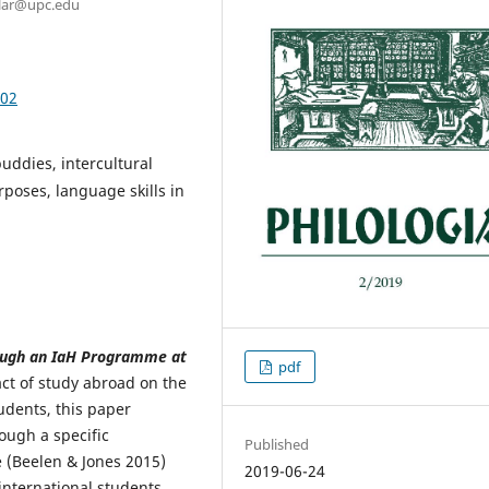
uilar@upc.edu
.02
uddies, intercultural
rposes, language skills in
rough an IaH Programme at
pdf
ct of study abroad on the
tudents, this paper
ough a specific
Published
 (Beelen & Jones 2015)
2019-06-24
international students