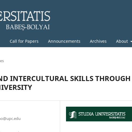
g
Call for Papers
Announcements
Archives
About
les
D INTERCULTURAL SKILLS THROUGH
IVERSITY
arno@upc.edu