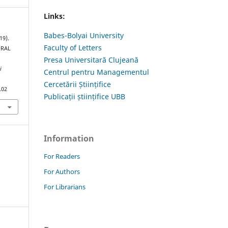
Links:
Babes-Bolyai University
19).
Faculty of Letters
URAL
Presa Universitară Clujeană
i
Centrul pentru Managementul
Cercetării Științifice
.02
Publicații științifice UBB
Information
For Readers
For Authors
For Librarians