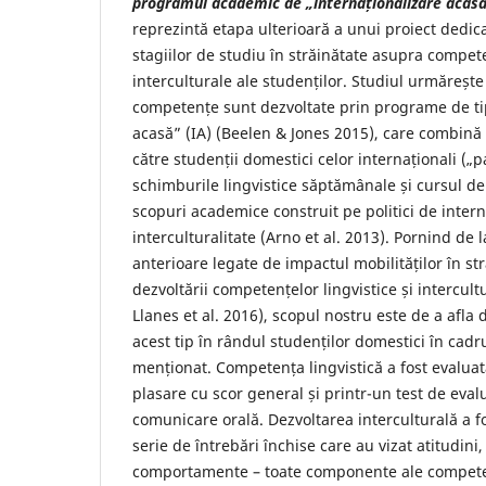
programul academic de „internaționalizare acasă
reprezintă etapa ulterioară a unui proiect dedic
stagiilor de studiu în străinătate asupra compete
interculturale ale studenților. Studiul urmăreșt
competențe sunt dezvoltate prin programe de tip
acasă” (IA) (Beelen & Jones 2015), care combină
către studenții domestici celor internaționali („
schimburile lingvistice săptămânale și cursul d
scopuri academice construit pe politici de intern
interculturalitate (Arno et al. 2013). Pornind de l
anterioare legate de impactul mobilităților în st
dezvoltării competențelor lingvistice și intercultu
Llanes et al. 2016), scopul nostru este de a afla 
acest tip în rândul studenților domestici în cad
menționat. Competența lingvistică a fost evaluat
plasare cu scor general și printr-un test de eva
comunicare orală. Dezvoltarea interculturală a f
serie de întrebări închise care au vizat atitudini,
comportamente – toate componente ale competen