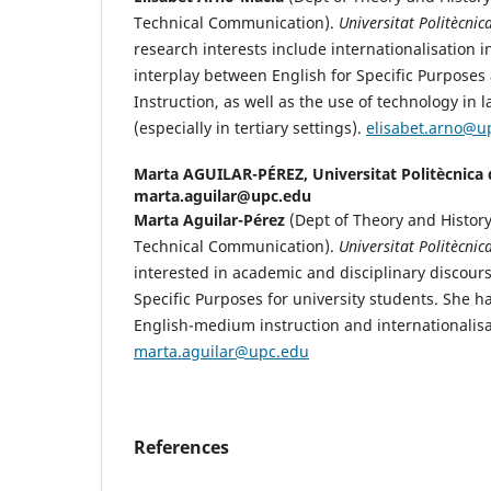
Technical Communication).
Universitat Politècni
research interests include internationalisation i
interplay between English for Specific Purpose
Instruction, as well as the use of technology in
(especially in tertiary settings).
elisabet.arno@u
Marta AGUILAR-PÉREZ,
Universitat Politècnica
marta.aguilar@upc.edu
Marta Aguilar-Pérez
(Dept of Theory and History
Technical Communication).
Universitat Politècni
interested in academic and disciplinary discours
Specific Purposes for university students. She h
English-medium instruction and internationalisa
marta.aguilar@upc.edu
References