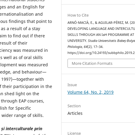
es and an English for
ernationalisation and
How to Cite
ious findings that point to
ARNÓ-MACIÀ, E., & AGUILAR-PÉREZ, M. (20
s a result of a stay
DEVELOPING LANGUAGE AND INTERCULT
SKILLS THROUGH AN IaH PROGRAMME AT
aim to find out if there
UNIVERSITY.
Studia Universitatis Babeș-Bolya
esult of their
Philologia
,
64
(2), 17–34.
iciency was measured in
https://doi.org/10.24193/subbphilo.2019.2
well as of oral skills
More Citation Formats
velopment was measured
wledge, and behaviour—
m 1997)—together with
Issue
 their participation in the
Volume 64, No. 2, 2019
an shed light on the
ls through EAP courses,
Section
sh for Specific
Articles
wider range of skills.
și interculturale prin
License