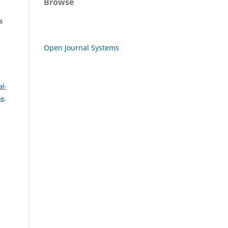
Browse
s
Open Journal Systems
l-
se
.