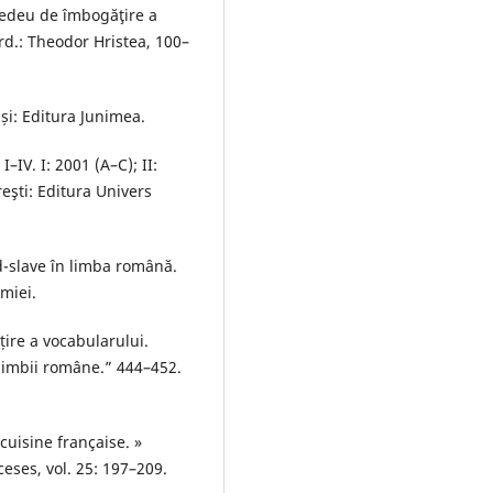
ocedeu de îmbogăţire a
rd.: Theodor Hristea, 100–
ași: Editura Junimea.
IV. I: 2001 (A–C); II:
reşti: Editura Univers
-slave în limba română.
miei.
țire a vocabularului.
 limbii române.” 444–452.
cuisine française. »
ses, vol. 25: 197–209.