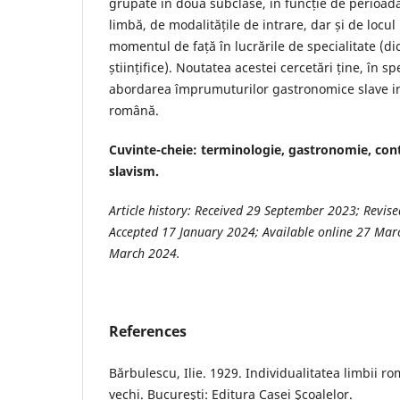
grupate în două subclase, în funcție de perioada
limbă, de modalitățile de intrare, dar și de locul
momentul de față în lucrările de specialitate (dic
științifice). Noutatea acestei cercetări ține, în s
abordarea împrumuturilor gastronomice slave in
română.
Cuvinte-cheie: terminologie, gastronomie, cont
slavism.
Article history: Received 29 September 2023; Revi
Accepted 17 January 2024; Available online 27 Marc
March 2024.
References
Bărbulescu, Ilie. 1929. Individualitatea limbii r
vechi. Bucureşti: Editura Casei Şcoalelor.