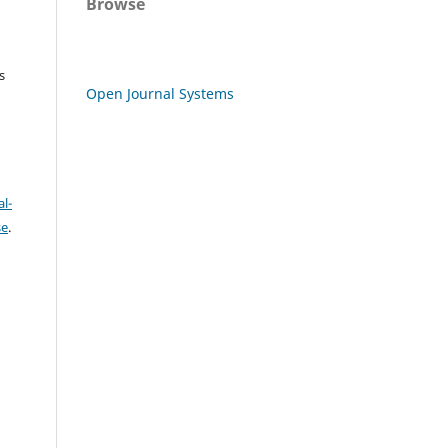
Browse
s
Open Journal Systems
l-
se
.