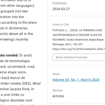
Published
from other languages).
2024-03-27
 grouped into two
tration into the
o according to the place
How to Cite
ly in dictionaries,
POPUȘOI, C. . (2024). LA TERMINOLOGIE
nsists above all in the
GASTRONOMIQUE D’ORIGINE SLAVE EN
orrowings recently
ROUMAIN.
Studia Universitatis Babeș-Bolyai
Philologia
,
69
(1), 193–207.
https://doi.org/10.24193/subbphilo.2024.1
imba română.
În acest
More Citation Formats
gate de terminologia
gară, ucraineană, rusă,
verse etape socio-
Issue
a bază lexicul de
Volume 69, No. 1, March 2024
l limbii române
(DEX),
Micul
line (acesta fiind, în
Section
 a unei limbi cu
Articles
logice abordate sunt