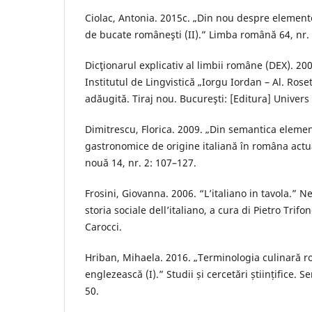
Ciolac, Antonia. 2015c. „Din nou despre elemente l
de bucate româneşti (II).” Limba română 64, nr.
Dicţionarul explicativ al limbii române (DEX). 2
Institutul de Lingvistică „Iorgu Iordan – Al. Rosetti”
adăugită. Tiraj nou. Bucureşti: [Editura] Univer
Dimitrescu, Florica. 2009. „Din semantica elemen
gastronomice de origine italiană în româna act
nouă 14, nr. 2: 107–127.
Frosini, Giovanna. 2006. “L’italiano in tavola.” N
storia sociale dell’italiano, a cura di Pietro Trif
Carocci.
Hriban, Mihaela. 2016. „Terminologia culinară r
englezească (I).” Studii și cercetări științifice. S
50.