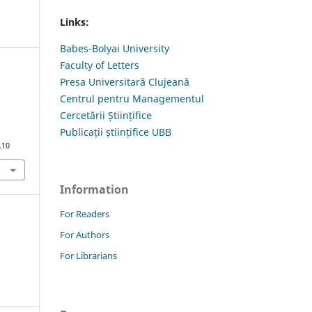
Links:
Babes-Bolyai University
Faculty of Letters
Presa Universitară Clujeană
Centrul pentru Managementul
Cercetării Științifice
Publicații științifice UBB
.10
Information
For Readers
For Authors
For Librarians