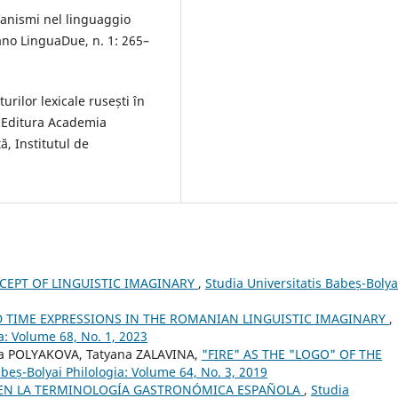
lianismi nel linguaggio
ano LinguaDue, n. 1: 265–
ilor lexicale rusești în
: Editura Academia
ă, Institutul de
CEPT OF LINGUISTIC IMAGINARY
,
Studia Universitatis Babeș-Bolya
 TIME EXPRESSIONS IN THE ROMANIAN LINGUISTIC IMAGINARY
,
a: Volume 68, No. 1, 2023
ya POLYAKOVA, Tatyana ZALAVINA,
"FIRE" AS THE "LOGO" OF THE
abeș-Bolyai Philologia: Volume 64, No. 3, 2019
 EN LA TERMINOLOGÍA GASTRONÓMICA ESPAÑOLA
,
Studia