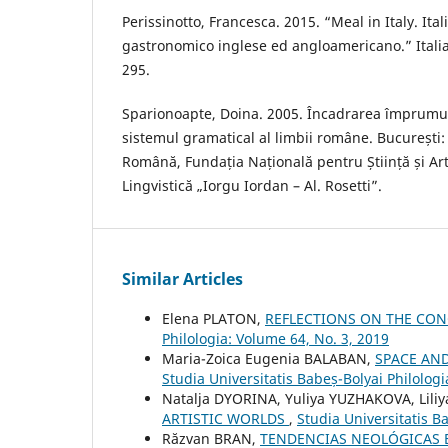
Perissinotto, Francesca. 2015. “Meal in Italy. Ita
gastronomico inglese ed angloamericano.” Itali
295.
Sparionoapte, Doina. 2005. Încadrarea împrumutur
sistemul gramatical al limbii române. București
Română, Fundația Națională pentru Știință și Art
Lingvistică „Iorgu Iordan – Al. Rosetti”.
Similar Articles
Elena PLATON,
REFLECTIONS ON THE CON
Philologia: Volume 64, No. 3, 2019
Maria-Zoica Eugenia BALABAN,
SPACE AND
Studia Universitatis Babeș-Bolyai Philologi
Natalja DYORINA, Yuliya YUZHAKOVA, Lili
ARTISTIC WORLDS
,
Studia Universitatis B
Răzvan BRAN,
TENDENCIAS NEOLÓGICAS