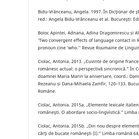
Bidu-Vrănceanu, Angela. 1997. În Dicţionar de ştii
red.: Angela Bidu-Vrănceanu et al. Bucureşti: Edit
Boioc Apintei, Adnana, Adina Dragomirescu și A
‘Two convergent effects of language contact in 
pronoun cine ‘who.’’ Revue Roumaine de Linguist
Ciolac, Antonia. 2013. „Cuvinte de origine francez
românesc actual: o perspectivă sincronică.” În 
doamnei Maria Marin la aniversare, coord.: Danie
Rezeanu și Dana-Mihaela Zamfir, 120–133. Bucur
Române.
Ciolac, Antonia. 2015a. „Elemente lexicale italiene 
româneşti. O abordare socio-lingvistică.” Limba 
Ciolac, Antonia. 2015b. „Din nou despre elemente
cărţi de bucate româneşti (I).” Limba română 64