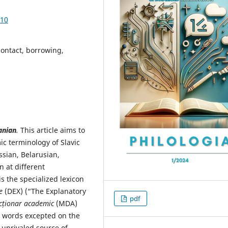
.10
contact, borrowing,
anian
.
This article aims to
c terminology of Slavic
ssian, Belarusian,
 at different
is the specialized lexicon
e
(DEX) (“The Explanatory
pdf
icționar academic
(MDA)
he words excepted on the
 unrivaled source of