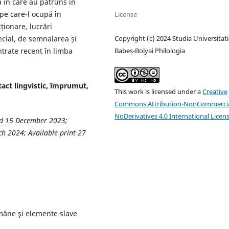
 în care au pătruns în
 pe care-l ocupă în
License
ționare, lucrări
pecial, de semnalarea și
Copyright (c) 2024 Studia Universitati
trate recent în limba
Babeș-Bolyai Philologia
act lingvistic, împrumut,
This work is licensed under a
Creative
Commons Attribution-NonCommercia
NoDerivatives 4.0 International Licen
sed 15 December 2023;
h 2024; Available print 27
omâne şi elemente slave