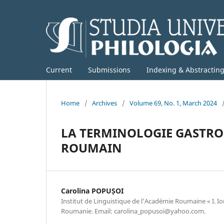
Current
Submissions
Indexing & Abstractin
Home
/
Archives
/
Volume 69, No. 1, March 2024
LA TERMINOLOGIE GASTRO
ROUMAIN
Carolina POPUȘOI
Institut de Linguistique de lʼAcadémie Roumaine « I. Ior
Roumanie. Email: carolina_popusoi@yahoo.com.