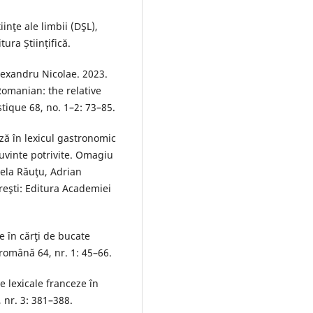
nţe ale limbii (DŞL),
ura Științifică.
lexandru Nicolae. 2023.
Romanian: the relative
ique 68, no. 1–2: 73–85.
ă în lexicul gastronomic
Cuvinte potrivite. Omagiu
la Răuţu, Adrian
eşti: Editura Academiei
în cărţi de bucate
română 64, nr. 1: 45–66.
 lexicale franceze în
, nr. 3: 381–388.