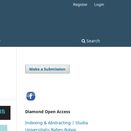
Register
Login
Search
Make a Submission
Diamond Open Access
Indexing & Abstracting | Studia
Universitatis Babeș-Bolyai