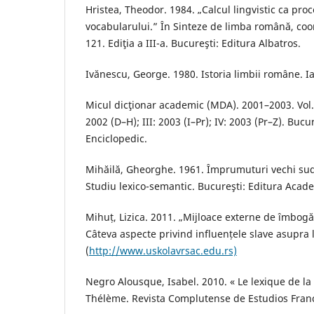
Hristea, Theodor. 1984. „Calcul lingvistic ca pr
vocabularului.” În Sinteze de limba română, coo
121. Ediţia a III-a. Bucureşti: Editura Albatros.
Ivănescu, George. 1980. Istoria limbii române. I
Micul dicţionar academic (MDA). 2001–2003. Vol. I–
2002 (D–H); III: 2003 (I–Pr); IV: 2003 (Pr–Z). Bucu
Enciclopedic.
Mihăilă, Gheorghe. 1961. Împrumuturi vechi sud
Studiu lexico-semantic. Bucureşti: Editura Acade
Mihuț, Lizica. 2011. „Mijloace externe de îmbogă
Câteva aspecte privind influențele slave asupra
(
http://www.uskolavrsac.edu.rs)
Negro Alousque, Isabel. 2010. « Le lexique de la 
Thélème. Revista Complutense de Estudios France