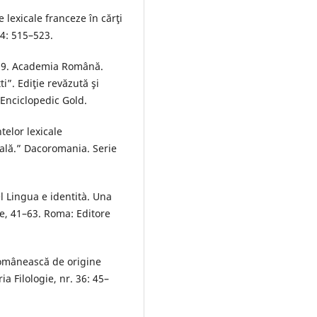
exicale franceze în cărţi
 4: 515–523.
009. Academia Română.
. Ediţie revăzută şi
s Enciclopedic Gold.
telor lexicale
uală.” Dacoromania. Serie
el Lingua e identità. Una
one, 41–63. Roma: Editore
omânească de origine
eria Filologie, nr. 36: 45–