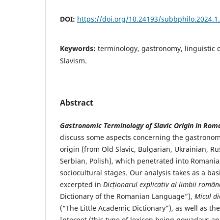
DOI:
https://doi.org/10.24193/subbphilo.2024.1
Keywords:
terminology, gastronomy, linguistic 
Slavism.
Abstract
Gastronomic Terminology of Slavic Origin in Rom
discuss some aspects concerning the gastronomi
origin (from Old Slavic, Bulgarian, Ukrainian, Ru
Serbian, Polish), which penetrated into Romanian
sociocultural stages. Our analysis takes as a bas
excerpted in
Dicționarul
explicativ al limbii român
Dictionary of the Romanian Language”),
Micul d
(“The Little Academic Dictionary”), as well as t
Internet (this type of lexicon being nowadays an