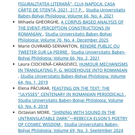
FIGURALITATEA LITERARĂ”, CLUJ-NAPOCA: CASA
CĂRȚII DE ȘTIINȚĂ, 2021, 217 P.
,
Studia Universitatis
Babeș-Bolyai Philologia: Volume 66, No. 4, 2021
Mihaela GHEORGHE,
A CORPUS-BASED ANALYSIS OF
THE EVENT-PERCEPTION CONSTRUCTIONS IN
ROMANIAN
,
Studia Universitatis Babeș-Bolyai
Philologia: Volume 70, No. 4, December 2025
Marie OUVRARD-SERVANTON,
RENDRE PUBLIC OU
TWEETER SUR LA PIERRE
,
Studia Universitatis Babeș-
Bolyai Philologia: Volume 66, No. 2, 2021
Laura CIOCHINĂ-CARASEVICI,
HUMOUR MECHANISMS
IN TRANSLATING P. G. WODEHOUSE INTO ROMANIAN
,
Studia Universitatis Babeș-Bolyai Philologia: Volume
64, No. 1, 2019
Elena PĂCURAR,
FEASTING ON THE TEXT: THE
“ULYSSES” CENTENARY IN ROMANIAN PERIODICALS
,
Studia Universitatis Babeș-Bolyai Philologia: Volume
63, No. 4, 2018
Octavian MORE,
“SHINING WITH SOUND IN THE
UNTRANSLATABLE DARK”—REBECCA ELSON’S POETRY
OF COSMIC WISDOM
,
Studia Universitatis Babeș-
Bolyai Philologia: Volume 69, No. 3, September 2024