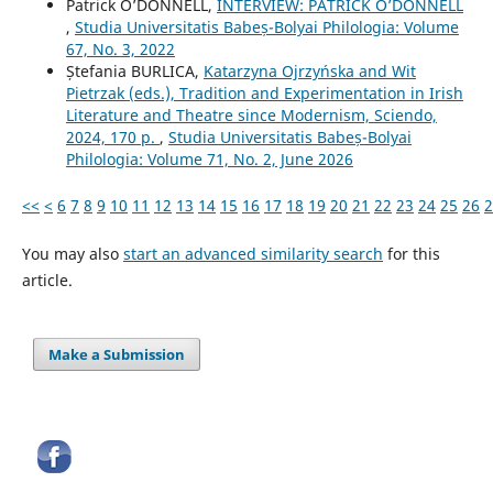
Patrick O’DONNELL,
INTERVIEW: PATRICK O’DONNELL
,
Studia Universitatis Babeș-Bolyai Philologia: Volume
67, No. 3, 2022
Ștefania BURLICA,
Katarzyna Ojrzyńska and Wit
Pietrzak (eds.), Tradition and Experimentation in Irish
Literature and Theatre since Modernism, Sciendo,
2024, 170 p.
,
Studia Universitatis Babeș-Bolyai
Philologia: Volume 71, No. 2, June 2026
<<
<
6
7
8
9
10
11
12
13
14
15
16
17
18
19
20
21
22
23
24
25
26
2
You may also
start an advanced similarity search
for this
article.
Make a Submission