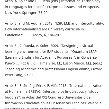
Arnó, A. Soler and C. Rueda (eds.) Information Technology
in Languages for Specific Purposes. Issues and Prospects,
New York: Springer, 75-90.
Arnó, E. and M. Aguilar. 2018. “ESP, EMI and interculturality:
How internationalised are university curricula in
Catalonia?”. ESP Today, 6, 184-207.
Arnó, E., C. Rueda, A. Soler. 2009. “Designing a virtual
learning environment for EAP students: "Quantum LEAP
(Learning English for Academic Purposes)", in González-
Pueyo, I.; Foz Gil, C.; Jaime Siso, M.; Luzón Marco, M.J. (eds.)
Teaching academic and professional English online, Oxford:
Peter Lang, 57-82.
Arnó, E., E. Simó, J. Pérez, F. Vilà. 2013. “Internationalization
at Home en la EPSEVG. Intercambios lingüísticos y “study
buddies”, in Actas del XXI Congreso Universitario de
Innovación Educativa en las Enseñanzas Técnicas, Valencia:
Universidad Politécnica de Valencia, 356-367.