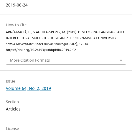
2019-06-24
How to Cite
ARNÓ-MACIÀ, E., & AGUILAR-PÉREZ, M. (2019). DEVELOPING LANGUAGE AND
INTERCULTURAL SKILLS THROUGH AN IaH PROGRAMME AT UNIVERSITY.
Studia Universitatis Babeș-Bolyai Philologia
,
64
(2), 17–34.
https://doi.org/10.24193/subbphilo.2019.2.02
More Citation Formats
Issue
Volume 64, No. 2, 2019
Section
Articles
License