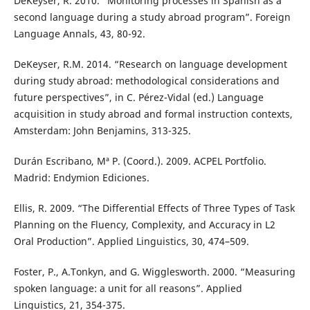
DeKeyser, R. 2010. “Monitoring processes in Spanish as a
second language during a study abroad program”. Foreign
Language Annals, 43, 80-92.
DeKeyser, R.M. 2014. “Research on language development
during study abroad: methodological considerations and
future perspectives”, in C. Pérez-Vidal (ed.) Language
acquisition in study abroad and formal instruction contexts,
Amsterdam: John Benjamins, 313-325.
Durán Escribano, Mª P. (Coord.). 2009. ACPEL Portfolio.
Madrid: Endymion Ediciones.
Ellis, R. 2009. “The Differential Effects of Three Types of Task
Planning on the Fluency, Complexity, and Accuracy in L2
Oral Production”. Applied Linguistics, 30, 474–509.
Foster, P., A.Tonkyn, and G. Wigglesworth. 2000. “Measuring
spoken language: a unit for all reasons”. Applied
Linguistics, 21, 354-375.