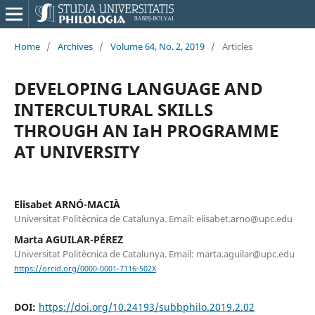
Home
/
Archives
/
Volume 64, No. 2, 2019
/
Articles
DEVELOPING LANGUAGE AND
INTERCULTURAL SKILLS
THROUGH AN IaH PROGRAMME
AT UNIVERSITY
Elisabet ARNÓ-MACIÀ
Universitat Politècnica de Catalunya. Email: elisabet.arno@upc.edu
Marta AGUILAR-PÉREZ
Universitat Politècnica de Catalunya. Email: marta.aguilar@upc.edu
https://orcid.org/0000-0001-7116-502X
DOI:
https://doi.org/10.24193/subbphilo.2019.2.02