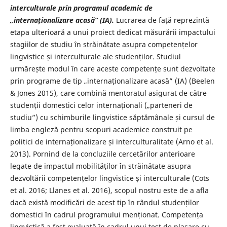
interculturale prin programul academic de
„internaționalizare acasă” (IA).
Lucrarea de față reprezintă
etapa ulterioară a unui proiect dedicat măsurării impactului
stagiilor de studiu în străinătate asupra competențelor
lingvistice și interculturale ale studenților. Studiul
urmărește modul în care aceste competențe sunt dezvoltate
prin programe de tip „internaționalizare acasă” (IA) (Beelen
& Jones 2015), care combină mentoratul asigurat de către
studenții domestici celor internaționali („parteneri de
studiu”) cu schimburile lingvistice săptămânale și cursul de
limba engleză pentru scopuri academice construit pe
politici de internaționalizare și interculturalitate (Arno et al.
2013). Pornind de la concluziile cercetărilor anterioare
legate de impactul mobilităților în străinătate asupra
dezvoltării competențelor lingvistice și interculturale (Cots
et al. 2016; Llanes et al. 2016), scopul nostru este de a afla
dacă există modificări de acest tip în rândul studenților
domestici în cadrul programului menționat. Competența
lingvistică a fost evaluată în cadrul unui test de plasare cu