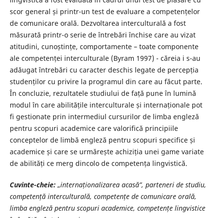
scor general și printr-un test de evaluare a competențelor
de comunicare orală. Dezvoltarea interculturală a fost
măsurată printr-o serie de întrebări închise care au vizat
atitudini, cunoștințe, comportamente – toate componente
ale competenței interculturale (Byram 1997) - căreia i s-au
adăugat întrebări cu caracter deschis legate de percepția
studenților cu privire la programul din care au făcut parte.
În concluzie, rezultatele studiului de față pune în lumină
modul în care abilitățile interculturale și internaționale pot
fi gestionate prin intermediul cursurilor de limba engleză
pentru scopuri academice care valorifică principiile
conceptelor de limbă engleză pentru scopuri specifice și
academice și care se urmărește achiziția unei game variate
de abilități ce merg dincolo de competența lingvistică.
Cuvinte-cheie:
„
internaționalizarea acasă”, parteneri de studiu,
competență interculturală, competențe de comunicare orală,
limba engleză pentru scopuri academice, competențe lingvistice