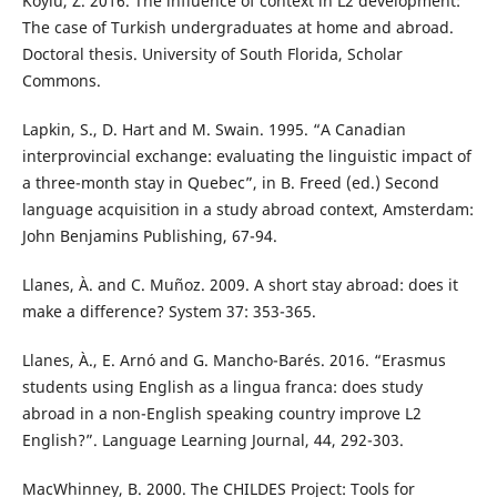
Köylü, Z. 2016. The influence of context in L2 development:
The case of Turkish undergraduates at home and abroad.
Doctoral thesis. University of South Florida, Scholar
Commons.
Lapkin, S., D. Hart and M. Swain. 1995. “A Canadian
interprovincial exchange: evaluating the linguistic impact of
a three-month stay in Quebec”, in B. Freed (ed.) Second
language acquisition in a study abroad context, Amsterdam:
John Benjamins Publishing, 67-94.
Llanes, À. and C. Muñoz. 2009. A short stay abroad: does it
make a difference? System 37: 353-365.
Llanes, À., E. Arnó and G. Mancho-Barés. 2016. “Erasmus
students using English as a lingua franca: does study
abroad in a non-English speaking country improve L2
English?”. Language Learning Journal, 44, 292-303.
MacWhinney, B. 2000. The CHILDES Project: Tools for