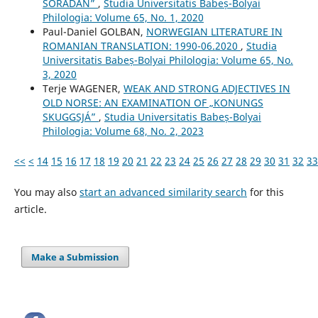
SORADAN”
,
Studia Universitatis Babeș-Bolyai
Philologia: Volume 65, No. 1, 2020
Paul-Daniel GOLBAN,
NORWEGIAN LITERATURE IN
ROMANIAN TRANSLATION: 1990-06.2020
,
Studia
Universitatis Babeș-Bolyai Philologia: Volume 65, No.
3, 2020
Terje WAGENER,
WEAK AND STRONG ADJECTIVES IN
OLD NORSE: AN EXAMINATION OF „KONUNGS
SKUGGSJÁ”
,
Studia Universitatis Babeș-Bolyai
Philologia: Volume 68, No. 2, 2023
<<
<
14
15
16
17
18
19
20
21
22
23
24
25
26
27
28
29
30
31
32
33
You may also
start an advanced similarity search
for this
article.
Make a Submission