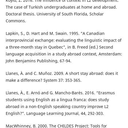
Köylü, Z. 2016. The influence of context in L2 development:
The case of Turkish undergraduates at home and abroad.
Doctoral thesis. University of South Florida, Scholar
Commons.
Lapkin, S., D. Hart and M. Swain. 1995. “A Canadian
interprovincial exchange: evaluating the linguistic impact of
a three-month stay in Quebec”, in B. Freed (ed.) Second
language acquisition in a study abroad context, Amsterdam:
John Benjamins Publishing, 67-94.
Llanes, À. and C. Muñoz. 2009. A short stay abroad: does it
make a difference? System 37: 353-365.
Llanes, À., E. Arnó and G. Mancho-Barés. 2016. “Erasmus
students using English as a lingua franca: does study
abroad in a non-English speaking country improve L2
English?”. Language Learning Journal, 44, 292-303.
MacWhinney, B. 2000. The CHILDES Project: Tools for