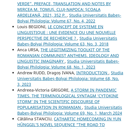
VERDE”. PREFACE, TRANSLATION AND NOTES BY
MIRCEA M. TOMUȘ. CLUJ-NAPOCA: ȘCOALA
ARDELEANĂ, 2021, 352 P.
,
Studia Universitatis Babeș-
Bolyai Philologia: Volume 67, No. 4, 2022
Louis BEGIONI,
LE CONCEPT DE SYSTEME EN
LINGUISTIQUE : UNE EVIDENCE OU UNE NOUVELLE
PERSPECTIVE DE RECHERCHE ?
,
Studia Universitatis
Babeș-Bolyai Philologia: Volume 63, No. 3, 2018
Anca URSA,
THE LEGITIMIZING TOOLKIT OF THE
ROMANIAN COMMUNIST ANTHEMS. IDEOLOGY AND
LINGUISTIC IMAGINARY
,
Studia Universitatis Babeș-
Bolyai Philologia: Volume 68, No. 1, 2023
Andrew RUDD, Dragoș IVANA,
INTRODUCTION
,
Studia
Universitatis Babeș-Bolyai Philologia: Volume 68, No.
3, 2023
Andreea-Victoria GRIGORE,
A STORM IN PANDEMIC
TIMES. THE TERMINOLOGICAL SYNTAGM ‘CYTOKINE
STORM’ IN THE SCIENTIFIC DISCOURSE OF
POPULARISATION IN ROMANIAN
,
Studia Universitatis
Babeș-Bolyai Philologia: Volume 69, No. 1, March 2024
Cătălina STANCIU,
CATHARTIC HOMECOMING IN YUN
HŬNGGIL’S NOVEL SEQUENCE “THE ROAD TO