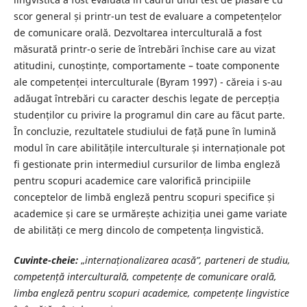
scor general și printr-un test de evaluare a competențelor
de comunicare orală. Dezvoltarea interculturală a fost
măsurată printr-o serie de întrebări închise care au vizat
atitudini, cunoștințe, comportamente – toate componente
ale competenței interculturale (Byram 1997) - căreia i s-au
adăugat întrebări cu caracter deschis legate de percepția
studenților cu privire la programul din care au făcut parte.
În concluzie, rezultatele studiului de față pune în lumină
modul în care abilitățile interculturale și internaționale pot
fi gestionate prin intermediul cursurilor de limba engleză
pentru scopuri academice care valorifică principiile
conceptelor de limbă engleză pentru scopuri specifice și
academice și care se urmărește achiziția unei game variate
de abilități ce merg dincolo de competența lingvistică.
Cuvinte-cheie:
„
internaționalizarea acasă”, parteneri de studiu,
competență interculturală, competențe de comunicare orală,
limba engleză pentru scopuri academice, competențe lingvistice