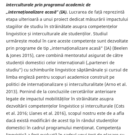
interculturale prin programul academic de
„internaționalizare acasă” (IA).
Lucrarea de față reprezintă
etapa ulterioară a unui proiect dedicat măsurării impactului
stagiilor de studiu în străinătate asupra competențelor
lingvistice și interculturale ale studenților. Studiul
urmărește modul în care aceste competențe sunt dezvoltate
prin programe de tip „internaționalizare acasă” (IA) (Beelen
& Jones 2015), care combină mentoratul asigurat de către
studenții domestici celor internaționali („parteneri de
studiu”) cu schimburile lingvistice săptămânale și cursul de
limba engleză pentru scopuri academice construit pe
politici de internaționalizare și interculturalitate (Arno et al.
2013). Pornind de la concluziile cercetărilor anterioare
legate de impactul mobilităților în străinătate asupra
dezvoltării competențelor lingvistice și interculturale (Cots
et al. 2016; Llanes et al. 2016), scopul nostru este de a afla
dacă există modificări de acest tip în rândul studenților
domestici în cadrul programului menționat. Competența
lingvistică a fost evaluată în cadrul unui test de plasare cu