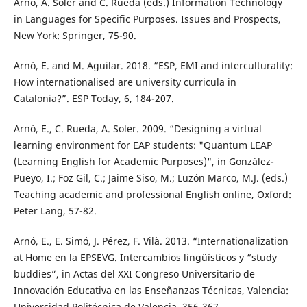
Arnó, A. Soler and C. Rueda (eds.) Information Technology
in Languages for Specific Purposes. Issues and Prospects,
New York: Springer, 75-90.
Arnó, E. and M. Aguilar. 2018. “ESP, EMI and interculturality:
How internationalised are university curricula in
Catalonia?”. ESP Today, 6, 184-207.
Arnó, E., C. Rueda, A. Soler. 2009. “Designing a virtual
learning environment for EAP students: "Quantum LEAP
(Learning English for Academic Purposes)", in González-
Pueyo, I.; Foz Gil, C.; Jaime Siso, M.; Luzón Marco, M.J. (eds.)
Teaching academic and professional English online, Oxford:
Peter Lang, 57-82.
Arnó, E., E. Simó, J. Pérez, F. Vilà. 2013. “Internationalization
at Home en la EPSEVG. Intercambios lingüísticos y “study
buddies”, in Actas del XXI Congreso Universitario de
Innovación Educativa en las Enseñanzas Técnicas, Valencia:
Universidad Politécnica de Valencia, 356-367.