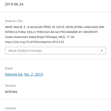
2019-06-24
How to Cite
ARNÓ-MACIÀ, E., & AGUILAR-PÉREZ, M. (2019). DEVELOPING LANGUAGE AND
INTERCULTURAL SKILLS THROUGH AN IaH PROGRAMME AT UNIVERSITY.
Studia Universitatis Babeș-Bolyai Philologia
,
64
(2), 17–34.
https://doi.org/10.24193/subbphilo.2019.2.02
More Citation Formats
Issue
Volume 64, No. 2, 2019
Section
Articles
License