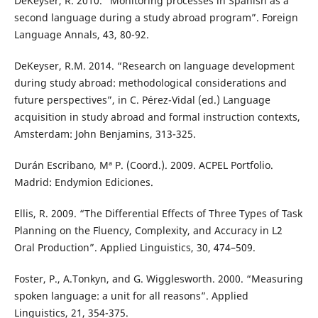
DeKeyser, R. 2010. “Monitoring processes in Spanish as a
second language during a study abroad program”. Foreign
Language Annals, 43, 80-92.
DeKeyser, R.M. 2014. “Research on language development
during study abroad: methodological considerations and
future perspectives”, in C. Pérez-Vidal (ed.) Language
acquisition in study abroad and formal instruction contexts,
Amsterdam: John Benjamins, 313-325.
Durán Escribano, Mª P. (Coord.). 2009. ACPEL Portfolio.
Madrid: Endymion Ediciones.
Ellis, R. 2009. “The Differential Effects of Three Types of Task
Planning on the Fluency, Complexity, and Accuracy in L2
Oral Production”. Applied Linguistics, 30, 474–509.
Foster, P., A.Tonkyn, and G. Wigglesworth. 2000. “Measuring
spoken language: a unit for all reasons”. Applied
Linguistics, 21, 354-375.