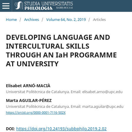
Home
/
Archives
/
Volume 64, No. 2, 2019
/
Articles
DEVELOPING LANGUAGE AND
INTERCULTURAL SKILLS
THROUGH AN IaH PROGRAMME
AT UNIVERSITY
Elisabet ARNÓ-MACIÀ
Universitat Politècnica de Catalunya. Email: elisabet.arno@upc.edu
Marta AGUILAR-PÉREZ
Universitat Politècnica de Catalunya. Email: marta.aguilar@upc.edu
https://orcid.org/0000-0001-7116-502X
DOI:
https://doi.org/10.24193/subbphilo.2019.2.02