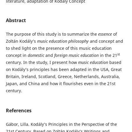
literature, adaptation of Kodály Concept
Abstract
The purpose of this study is to summarize the
essence
of
Zoltán Kodály’s
music education philosophy
and concept and
to shed light on the presence of this music education
st
concept in
domestic
and
foreign music education
in the 21
century. In the study, I present how
music education
based
on Kodály’s principles has been adapted in the USA, Great
Britain, Ireland, Scotland, Greece, Netherlands, Australia,
Japan, and China and how it flourishes even in the 21st
century.
References
Gábor, Lilla. Kodály’s Principles in the Perspective of the
21st Century. Based on Zoltán Kodály’s Writings and