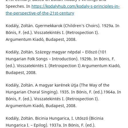
Speeches. In
https://kodalyhub.com/kodaly-s-principles-in-
the-perspective-of-the-21st-century
Kodály, Zoltán. Gyermekkarok (Children’s Choirs). 1929a. In
Bónis, F. (ed.). Visszatekintés I. (Retrospection I).
Argumentum Kiadó, Budapest, 2008.
Kodály, Zoltán. Százegy magyar népdal – Előszó (101
Hungarian Folk Songs – Introduction). 1929b. In Bónis, F.
(ed.). Visszatekintés I. (Retrospection I) Argumentum Kiadó,
Budapest, 2008.
Kodály, Zoltán. A magyar karének útja (The Way of the
Hungarian Choral Singing). 1935. In Bónis, F. (ed.).1964a. In
Bónis, F. (ed.). Visszatekintés I. (Retrospection I).
Argumentum Kiadó, Budapest, 2008.
Kodály, Zoltán. Bicinia Hungarica, I. Utószó (Bicinia
Hungarica I. – Epilog). 1937a. In Bónis, F. (ed.).