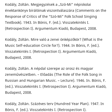
Kodály, Zoltán. Megjegyzések a „Szó-Mi” népiskolai
énektankönyv bírálóinak viszontválaszára (Comments on the
Response of Critics of the “Szó-Mi” Folk School Singing
Textbook). 1943. In Bónis, F. (ed.). Visszatekintés I.
(Retrospection I). Argumentum Kiadó, Budapest, 2008.
Kodály, Zoltán. Mire való a zenei önképzőkör? (What is the
Music Self-education Circle for?). 1944. In Bónis, F. (ed.).
Visszatekintés I. (Retrospection I). Argumentum Kiadó,
Budapest, 2008.
Kodály, Zoltán. A népdal szerepe az orosz és magyar
zeneművészetben. – Előadás (The Role of the Folk Song in
Russian and Hungarian Music. – Lecture). 1946. In. Bónis, F.
(ed.). Visszatekintés I. (Retrospection I). Argumentum Kiadó,
Budapest, 2008.
Kodály, Zoltán. Százéves terv (Hundred Year Plan). 1947. In
Bónis, F. (ed.). Visszatekintés I. (Retrospection I).