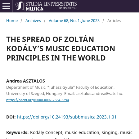
Home
/
Archives
/
Volume 68, No. 1, June 2023
/
Articles
THE SPREAD OF ZOLTÁN
KODÁLY’S MUSIC EDUCATION
PRINCIPLES IN THE WORLD
Andrea ASZTALOS
Department of Music, "Juhász Gyula" Faculty of Education,
University of Szeged, Hungary. Email: asztalos.andrea@szte.hu.
https://orcid.org/0000-0002-7584-3294
DOI:
https://doi.org/10.24193/subbmusica.2023.1.01
Keywords:
Kodály Concept, music education, singing, music