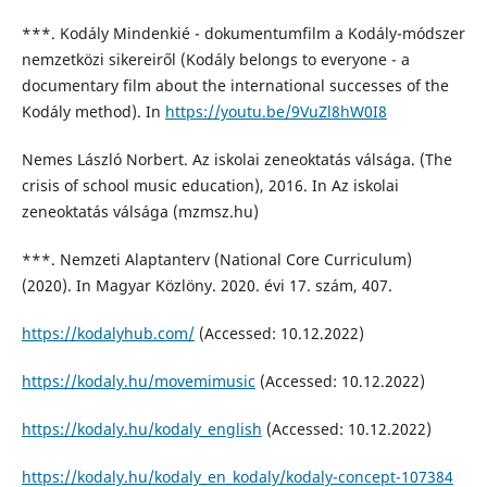
***. Kodály Mindenkié - dokumentumfilm a Kodály-módszer
nemzetközi sikereiről (Kodály belongs to everyone - a
documentary film about the international successes of the
Kodály method). In
https://youtu.be/9VuZl8hW0I8
Nemes László Norbert. Az iskolai zeneoktatás válsága. (The
crisis of school music education), 2016. In Az iskolai
zeneoktatás válsága (mzmsz.hu)
***. Nemzeti Alaptanterv (National Core Curriculum)
(2020). In Magyar Közlöny. 2020. évi 17. szám, 407.
https://kodalyhub.com/
(Accessed: 10.12.2022)
https://kodaly.hu/movemimusic
(Accessed: 10.12.2022)
https://kodaly.hu/kodaly_english
(Accessed: 10.12.2022)
https://kodaly.hu/kodaly_en_kodaly/kodaly-concept-107384