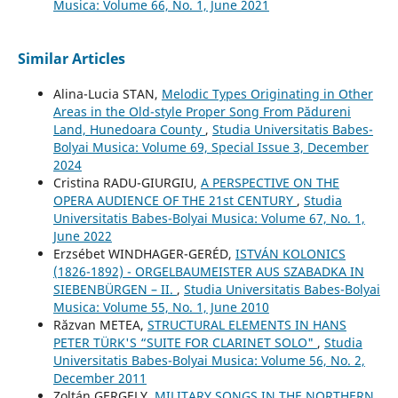
Musica: Volume 66, No. 1, June 2021
Similar Articles
Alina-Lucia STAN,
Melodic Types Originating in Other
Areas in the Old-style Proper Song From Pădureni
Land, Hunedoara County
,
Studia Universitatis Babes-
Bolyai Musica: Volume 69, Special Issue 3, December
2024
Cristina RADU-GIURGIU,
A PERSPECTIVE ON THE
OPERA AUDIENCE OF THE 21st CENTURY
,
Studia
Universitatis Babes-Bolyai Musica: Volume 67, No. 1,
June 2022
Erzsébet WINDHAGER-GERÉD,
ISTVÁN KOLONICS
(1826-1892) - ORGELBAUMEISTER AUS SZABADKA IN
SIEBENBÜRGEN – II.
,
Studia Universitatis Babes-Bolyai
Musica: Volume 55, No. 1, June 2010
Răzvan METEA,
STRUCTURAL ELEMENTS IN HANS
PETER TÜRK'S “SUITE FOR CLARINET SOLO"
,
Studia
Universitatis Babes-Bolyai Musica: Volume 56, No. 2,
December 2011
Zoltán GERGELY,
MILITARY SONGS IN THE NORTHERN