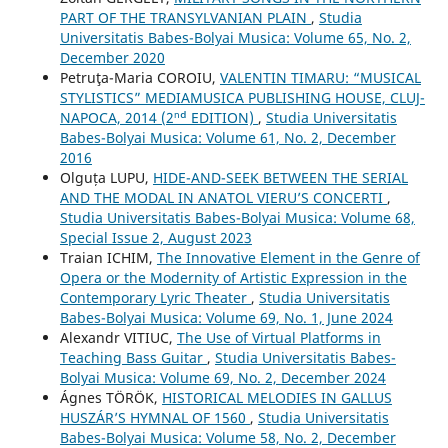
PART OF THE TRANSYLVANIAN PLAIN
,
Studia
Universitatis Babes-Bolyai Musica: Volume 65, No. 2,
December 2020
Petruţa-Maria COROIU,
VALENTIN TIMARU: “MUSICAL
STYLISTICS” MEDIAMUSICA PUBLISHING HOUSE, CLUJ-
NAPOCA, 2014 (2ⁿᵈ EDITION)
,
Studia Universitatis
Babes-Bolyai Musica: Volume 61, No. 2, December
2016
Olguța LUPU,
HIDE-AND-SEEK BETWEEN THE SERIAL
AND THE MODAL IN ANATOL VIERU’S CONCERTI
,
Studia Universitatis Babes-Bolyai Musica: Volume 68,
Special Issue 2, August 2023
Traian ICHIM,
The Innovative Element in the Genre of
Opera or the Modernity of Artistic Expression in the
Contemporary Lyric Theater
,
Studia Universitatis
Babes-Bolyai Musica: Volume 69, No. 1, June 2024
Alexandr VITIUC,
The Use of Virtual Platforms in
Teaching Bass Guitar
,
Studia Universitatis Babes-
Bolyai Musica: Volume 69, No. 2, December 2024
Ágnes TÖRÖK,
HISTORICAL MELODIES IN GALLUS
HUSZÁR’S HYMNAL OF 1560
,
Studia Universitatis
Babes-Bolyai Musica: Volume 58, No. 2, December