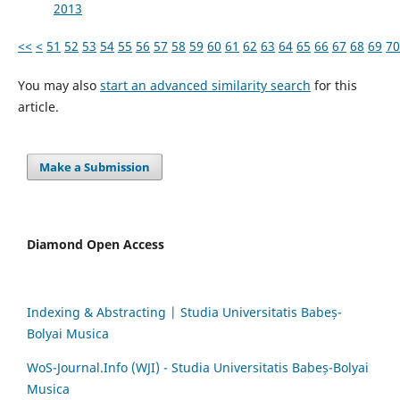
2013
<<
<
51
52
53
54
55
56
57
58
59
60
61
62
63
64
65
66
67
68
69
70
You may also
start an advanced similarity search
for this
article.
Make a Submission
Diamond Open Access
Indexing & Abstracting | Studia Universitatis Babeș-
Bolyai Musica
WoS-Journal.Info (WJI) - Studia Universitatis Babeș-Bolyai
Musica