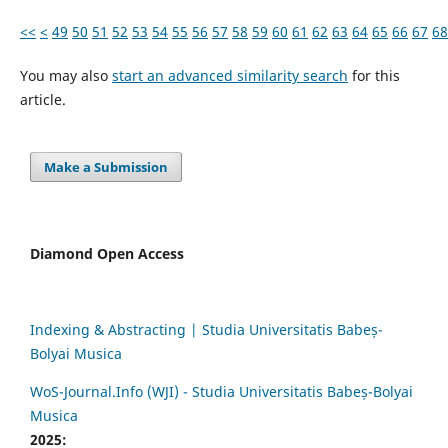
<<
<
49
50
51
52
53
54
55
56
57
58
59
60
61
62
63
64
65
66
67
68
You may also
start an advanced similarity search
for this
article.
Make a Submission
Diamond Open Access
Indexing & Abstracting | Studia Universitatis Babeș-
Bolyai Musica
WoS-Journal.Info (WJI) - Studia Universitatis Babeș-Bolyai
Musica
2025: