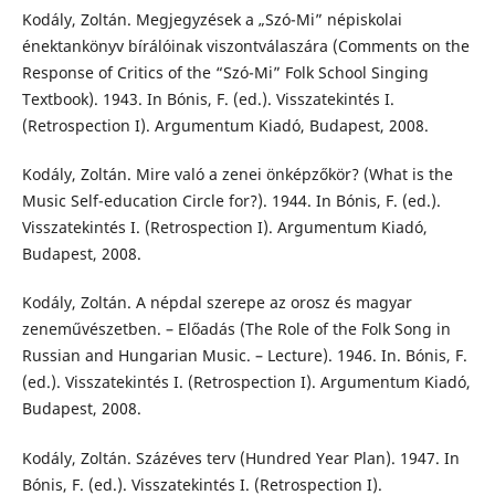
Kodály, Zoltán. Megjegyzések a „Szó-Mi” népiskolai
énektankönyv bírálóinak viszontválaszára (Comments on the
Response of Critics of the “Szó-Mi” Folk School Singing
Textbook). 1943. In Bónis, F. (ed.). Visszatekintés I.
(Retrospection I). Argumentum Kiadó, Budapest, 2008.
Kodály, Zoltán. Mire való a zenei önképzőkör? (What is the
Music Self-education Circle for?). 1944. In Bónis, F. (ed.).
Visszatekintés I. (Retrospection I). Argumentum Kiadó,
Budapest, 2008.
Kodály, Zoltán. A népdal szerepe az orosz és magyar
zeneművészetben. – Előadás (The Role of the Folk Song in
Russian and Hungarian Music. – Lecture). 1946. In. Bónis, F.
(ed.). Visszatekintés I. (Retrospection I). Argumentum Kiadó,
Budapest, 2008.
Kodály, Zoltán. Százéves terv (Hundred Year Plan). 1947. In
Bónis, F. (ed.). Visszatekintés I. (Retrospection I).