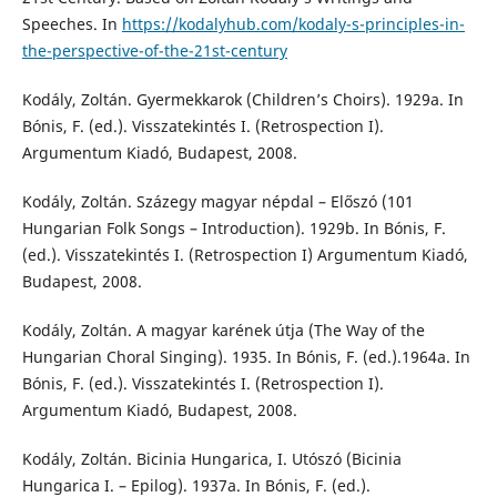
Speeches. In
https://kodalyhub.com/kodaly-s-principles-in-
the-perspective-of-the-21st-century
Kodály, Zoltán. Gyermekkarok (Children’s Choirs). 1929a. In
Bónis, F. (ed.). Visszatekintés I. (Retrospection I).
Argumentum Kiadó, Budapest, 2008.
Kodály, Zoltán. Százegy magyar népdal – Előszó (101
Hungarian Folk Songs – Introduction). 1929b. In Bónis, F.
(ed.). Visszatekintés I. (Retrospection I) Argumentum Kiadó,
Budapest, 2008.
Kodály, Zoltán. A magyar karének útja (The Way of the
Hungarian Choral Singing). 1935. In Bónis, F. (ed.).1964a. In
Bónis, F. (ed.). Visszatekintés I. (Retrospection I).
Argumentum Kiadó, Budapest, 2008.
Kodály, Zoltán. Bicinia Hungarica, I. Utószó (Bicinia
Hungarica I. – Epilog). 1937a. In Bónis, F. (ed.).