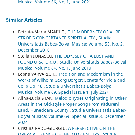
Musica: Volume 66, No. 1, June 2021
Similar Articles
Petruţa-Maria MĂNIUŢ ,
THE MODERNITY OF AUREL
STROE’S CONCERTANTE SPIRITUALITY
,
Studia
Universitatis Babes-Bolyai Musica: Volume 55, No. 2,
December 2010
Stelian IONAȘCU,
THE ODYSSEY OF A LOST AND
FOUND ORATORIO
,
Studia Universitatis Babes-Bolyai
Musica: Volume 64, No. 1, June 2019
Leona VARVARICHI,
Tradition and Modernism in the
Works of Wilhelm Georg Berger; Sonata for Viola and
Cello Op. 18
,
Studia Universitatis Babes-Bolyai
Musica: Volume 69, Special Issue 1, July 2024
Alina-Lucia STAN,
Melodic Types Originating in Other
Areas in the Old-style Proper Song From Pădureni
Land, Hunedoara County
,
Studia Universitatis Babes-
Bolyai Musica: Volume 69, Special Issue 3, December
2024
Cristina RADU-GIURGIU,
A PERSPECTIVE ON THE
OPERA AUDIENCE OF THE 21st CENTURY
,
Studia