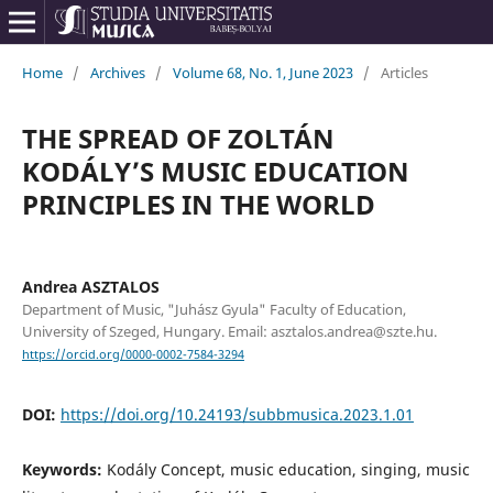
Home
/
Archives
/
Volume 68, No. 1, June 2023
/
Articles
THE SPREAD OF ZOLTÁN
KODÁLY’S MUSIC EDUCATION
PRINCIPLES IN THE WORLD
Andrea ASZTALOS
Department of Music, "Juhász Gyula" Faculty of Education,
University of Szeged, Hungary. Email: asztalos.andrea@szte.hu.
https://orcid.org/0000-0002-7584-3294
DOI:
https://doi.org/10.24193/subbmusica.2023.1.01
Keywords:
Kodály Concept, music education, singing, music