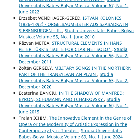
Universitatis Babes-Bolyai Musica: Volume 67, No. 1,
June 2022
Erzsébet WINDHAGER-GERÉD,
ISTVÁN KOLONICS
(1826-1892) - ORGELBAUMEISTER AUS SZABADKA IN
SIEBENBÜRGEN – II.
,
Studia Universitatis Babes-Bolyai
Musica: Volume 55, No. 1, June 2010
Răzvan METEA,
STRUCTURAL ELEMENTS IN HANS
PETER TÜRK'S “SUITE FOR CLARINET SOLO"
,
Studia
Universitatis Babes-Bolyai Musica: Volume 56, No. 2,
December 2011
Zoltán GERGELY,
MILITARY SONGS IN THE NORTHERN
PART OF THE TRANSYLVANIAN PLAIN
,
Studia
Universitatis Babes-Bolyai Musica: Volume 65, No. 2,
December 2020
Ecaterina BANCIU,
IN THE SHADOW OF MANFRED:
BYRON, SCHUMANN AND TCHAIKOVSKY
,
Studia
Universitatis Babes-Bolyai Musica: Volume 60, No. 1,
June 2015
Traian ICHIM,
The Innovative Element in the Genre of
Opera or the Modernity of Artistic Expression in the
Contemporary Lyric Theater
,
Studia Universitatis
Babes-Bolyai Musica: Volume 69, No. 1, June 2024