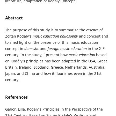
literature, adaptation of Kodály Concept
Abstract
The purpose of this study is to summarize the
essence
of
Zoltán Kodály’s
music education philosophy
and concept and
to shed light on the presence of this music education
st
concept in
domestic
and
foreign music education
in the 21
century. In the study, I present how
music education
based
on Kodály’s principles has been adapted in the USA, Great
Britain, Ireland, Scotland, Greece, Netherlands, Australia,
Japan, and China and how it flourishes even in the 21st
century.
References
Gábor, Lilla. Kodály’s Principles in the Perspective of the
21st Century. Based on Zoltán Kodály’s Writings and