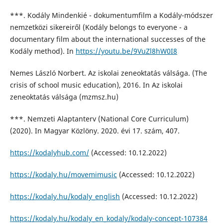
***. Kodály Mindenkié - dokumentumfilm a Kodály-módszer
nemzetközi sikereiről (Kodály belongs to everyone - a
documentary film about the international successes of the
Kodály method). In
https://youtu.be/9VuZl8hW0I8
Nemes László Norbert. Az iskolai zeneoktatás válsága. (The
crisis of school music education), 2016. In Az iskolai
zeneoktatás válsága (mzmsz.hu)
***. Nemzeti Alaptanterv (National Core Curriculum)
(2020). In Magyar Közlöny. 2020. évi 17. szám, 407.
https://kodalyhub.com/
(Accessed: 10.12.2022)
https://kodaly.hu/movemimusic
(Accessed: 10.12.2022)
https://kodaly.hu/kodaly_english
(Accessed: 10.12.2022)
https://kodaly.hu/kodaly_en_kodaly/kodaly-concept-107384