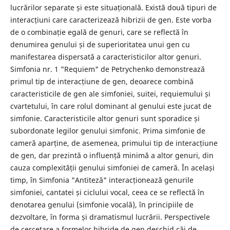
lucrărilor separate și este situațională. Există două tipuri de
interacțiuni care caracterizează hibrizii de gen. Este vorba
de o combinație egală de genuri, care se reflectă în
denumirea genului și de superioritatea unui gen cu
manifestarea dispersată a caracteristicilor altor genuri.
Simfonia nr. 1 "Requiem" de Petrychenko demonstrează
primul tip de interacțiune de gen, deoarece combină
caracteristicile de gen ale simfoniei, suitei, requiemului și
cvartetului, în care rolul dominant al genului este jucat de
simfonie. Caracteristicile altor genuri sunt sporadice și
subordonate legilor genului simfonic. Prima simfonie de
cameră aparține, de asemenea, primului tip de interacțiune
de gen, dar prezintă o influență minimă a altor genuri, din
cauza complexității genului simfoniei de cameră. În același
timp, în Simfonia "Antiteză" interacționează genurile
simfoniei, cantatei și ciclului vocal, ceea ce se reflectă în
denotarea genului (simfonie vocală), în principiile de
dezvoltare, în forma și dramatismul lucrării. Perspectivele
de cercetare a formelor hibride de gen deschid căi de