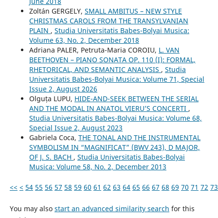
June 2018
Zoltán GERGELY,
SMALL AMBITUS – NEW STYLE
CHRISTMAS CAROLS FROM THE TRANSYLVANIAN
PLAIN
,
Studia Universitatis Babes-Bolyai Musica:
Volume 63, No. 2, December 2018
Adriana PALER, Petruta-Maria COROIU,
L. VAN
BEETHOVEN – PIANO SONATA OP. 110 (I): FORMAL,
RHETORICAL, AND SEMANTIC ANALYSIS
,
Studia
Universitatis Babes-Bolyai Musica: Volume 71, Special
Issue 2, August 2026
Olguța LUPU,
HIDE-AND-SEEK BETWEEN THE SERIAL
AND THE MODAL IN ANATOL VIERU’S CONCERTI
,
Studia Universitatis Babes-Bolyai Musica: Volume 68,
Special Issue 2, August 2023
Gabriela Coca,
THE TONAL AND THE INSTRUMENTAL
SYMBOLISM IN “MAGNIFICAT” (BWV 243), D MAJOR,
OF J. S. BACH
,
Studia Universitatis Babes-Bolyai
Musica: Volume 58, No. 2, December 2013
<<
<
54
55
56
57
58
59
60
61
62
63
64
65
66
67
68
69
70
71
72
73
You may also
start an advanced similarity search
for this