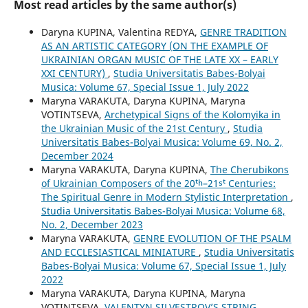
Most read articles by the same author(s)
Daryna KUPINA, Valentina REDYA,
GENRE TRADITION
AS AN ARTISTIC CATEGORY (ON THE EXAMPLE OF
UKRAINIAN ORGAN MUSIC OF THE LATE XX – EARLY
XXI CENTURY)
,
Studia Universitatis Babes-Bolyai
Musica: Volume 67, Special Issue 1, July 2022
Maryna VARAKUTA, Daryna KUPINA, Maryna
VOTINTSEVA,
Archetypical Signs of the Kolomyika in
the Ukrainian Music of the 21st Century
,
Studia
Universitatis Babes-Bolyai Musica: Volume 69, No. 2,
December 2024
Maryna VARAKUTA, Daryna KUPINA,
The Cherubikons
of Ukrainian Composers of the 20ᵗʰ–21ˢᵗ Centuries:
The Spiritual Genre in Modern Stylistic Interpretation
,
Studia Universitatis Babes-Bolyai Musica: Volume 68,
No. 2, December 2023
Maryna VARAKUTA,
GENRE EVOLUTION OF THE PSALM
AND ECCLESIASTICAL MINIATURE
,
Studia Universitatis
Babes-Bolyai Musica: Volume 67, Special Issue 1, July
2022
Maryna VARAKUTA, Daryna KUPINA, Maryna
VOTINTSEVA,
VALENTYN SILVESTROV’S STRING