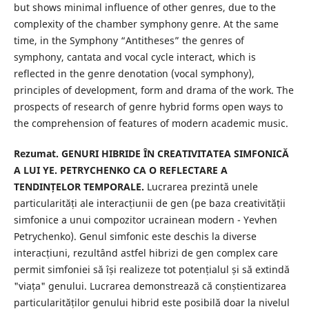
but shows minimal influence of other genres, due to the
complexity of the chamber symphony genre. At the same
time, in the Symphony “Antitheses” the genres of
symphony, cantata and vocal cycle interact, which is
reflected in the genre denotation (vocal symphony),
principles of development, form and drama of the work. The
prospects of research of genre hybrid forms open ways to
the comprehension of features of modern academic music.
Rezumat.
GENURI HIBRIDE ÎN CREATIVITATEA SIMFONICĂ
A LUI YE. PETRYCHENKO CA O REFLECTARE A
TENDINȚELOR TEMPORALE.
Lucrarea prezintă unele
particularități ale interacțiunii de gen (pe baza creativității
simfonice a unui compozitor ucrainean modern - Yevhen
Petrychenko). Genul simfonic este deschis la diverse
interacțiuni, rezultând astfel hibrizi de gen complex care
permit simfoniei să își realizeze tot potențialul și să extindă
"viața" genului. Lucrarea demonstrează că conștientizarea
particularităților genului hibrid este posibilă doar la nivelul