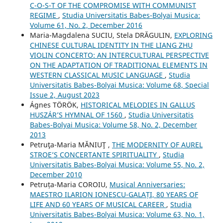
C-O-S-T OF THE COMPROMISE WITH COMMUNIST
REGIME
,
Studia Universitatis Babes-Bolyai Musica:
Volume 61, No. 2, December 2016
Maria-Magdalena SUCIU, Stela DRĂGULIN,
EXPLORING
CHINESE CULTURAL IDENTITY IN THE LIANG ZHU
VIOLIN CONCERTO: AN INTERCULTURAL PERSPECTIVE
ON THE ADAPTATION OF TRADITIONAL ELEMENTS IN
WESTERN CLASSICAL MUSIC LANGUAGE
,
Studia
Universitatis Babes-Bolyai Musica: Volume 68, Special
Issue 2, August 2023
Ágnes TÖRÖK,
HISTORICAL MELODIES IN GALLUS
HUSZÁR’S HYMNAL OF 1560
,
Studia Universitatis
Babes-Bolyai Musica: Volume 58, No. 2, December
2013
Petruţa-Maria MĂNIUŢ ,
THE MODERNITY OF AUREL
STROE’S CONCERTANTE SPIRITUALITY
,
Studia
Universitatis Babes-Bolyai Musica: Volume 55, No. 2,
December 2010
Petruța-Maria COROIU,
Musical Anniversaries:
MAESTRO ILARION IONESCU-GALAȚI, 80 YEARS OF
LIFE AND 60 YEARS OF MUSICAL CAREER
,
Studia
Universitatis Babes-Bolyai Musica: Volume 63, No. 1,