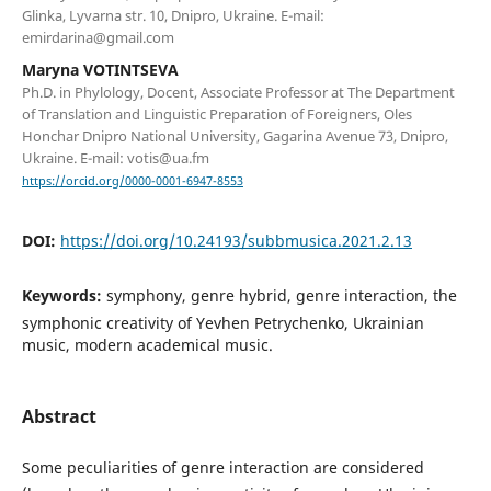
Glinka, Lyvarna str. 10, Dnipro, Ukraine. E-mail:
emirdarina@gmail.com
Maryna VOTINTSEVA
Ph.D. in Phylology, Doсent, Associate Professor at The Department
of Translation and Linguistic Preparation of Foreigners, Oles
Honchar Dnipro National University, Gagarina Avenue 73, Dnipro,
Ukraine. E-mail: votis@ua.fm
https://orcid.org/0000-0001-6947-8553
DOI:
https://doi.org/10.24193/subbmusica.2021.2.13
Keywords:
symphony, genre hybrid, genre interaction, the
symphonic creativity of Yevhen Petrychenko, Ukrainian
music, modern academical music.
Abstract
Some peculiarities of genre interaction are considered