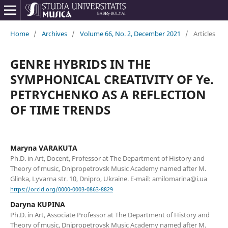
Home
/
Archives
/
Volume 66, No. 2, December 2021
/
Articles
GENRE HYBRIDS IN THE
SYMPHONICAL CREATIVITY OF Ye.
PETRYCHENKO AS A REFLECTION
OF TIME TRENDS
Maryna VARAKUTA
Ph.D. in Art, Doсent, Professor at The Department of History and
Theory of music, Dnipropetrovsk Music Academy named after M.
Glinka, Lyvarna str. 10, Dnipro, Ukraine. E-mail: amilomarina@i.ua
https://orcid.org/0000-0003-0863-8829
Daryna KUPINA
Ph.D. in Art, Associate Professor at The Department of History and
Theory of music, Dnipropetrovsk Music Academy named after M.