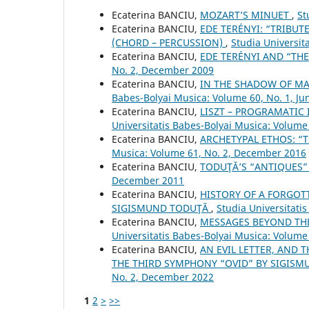
Ecaterina BANCIU,
MOZART’S MINUET
,
St
Ecaterina BANCIU,
EDE TERÉNYI: “TRIBUT
(CHORD – PERCUSSION)
,
Studia Universit
Ecaterina BANCIU,
EDE TERÉNYI AND “TH
No. 2, December 2009
Ecaterina BANCIU,
IN THE SHADOW OF M
Babes-Bolyai Musica: Volume 60, No. 1, Ju
Ecaterina BANCIU,
LISZT – PROGRAMATIC 
Universitatis Babes-Bolyai Musica: Volume 
Ecaterina BANCIU,
ARCHETYPAL ETHOS: “T
Musica: Volume 61, No. 2, December 2016
Ecaterina BANCIU,
TODUŢĂ’S “ANTIQUES
December 2011
Ecaterina BANCIU,
HISTORY OF A FORGOTT
SIGISMUND TODUŢĂ
,
Studia Universitati
Ecaterina BANCIU,
MESSAGES BEYOND TH
Universitatis Babes-Bolyai Musica: Volume 
Ecaterina BANCIU,
AN EVIL LETTER, AND 
THE THIRD SYMPHONY “OVID” BY SIGIS
No. 2, December 2022
1
2
>
>>