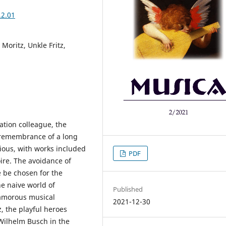
.2.01
oritz, Unkle Fritz,
ation colleague, the
remembrance of a long
ious, with works included
PDF
oire. The avoidance of
 be chosen for the
he naive world of
Published
lamorous musical
2021-12-30
, the playful heroes
Wilhelm Busch in the