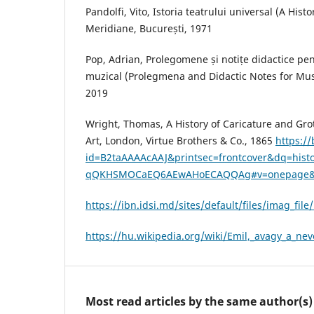
Pandolfi, Vito, Istoria teatrului universal (A His
Meridiane, București, 1971
Pop, Adrian, Prolegomene și notițe didactice pent
muzical (Prolegmena and Didactic Notes for Mus
2019
Wright, Thomas, A History of Caricature and Gro
Art, London, Virtue Brothers & Co., 1865
https:/
id=B2taAAAAcAAJ&printsec=frontcover&dq=hist
qQKHSMOCaEQ6AEwAHoECAQQAg#v=onepage&q
https://ibn.idsi.md/sites/default/files/imag_file
https://hu.wikipedia.org/wiki/Emil,_avagy_a_
Most read articles by the same author(s)