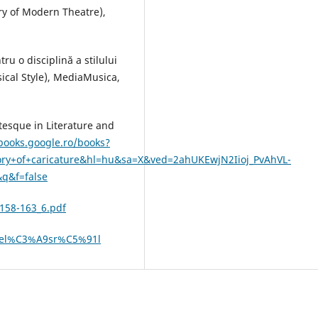
tory of Modern Theatre),
ru o disciplină a stilului
ical Style), MediaMusica,
tesque in Literature and
/books.google.ro/books?
ory+of+caricature&hl=hu&sa=X&ved=2ahUKEwjN2Iioj_PvAhVL-
&f=false
/158-163_6.pdf
nevel%C3%A9sr%C5%91l