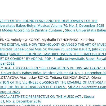
CEPT OF THE SOUND PLANE AND THE DEVELOPMENT OF THE
iversitatis Babes-Bolyai Musica: Volume 70, No. 2, December 2025
ht Modes According to Dimitrie Cunțanu
,
Studia Universitatis Babe
5
ENKO, Volodymyr KOPOT, Mykhailo TYSHCHENKO, Katerina
THE DIGITAL AGE: HOW TECHNOLOGY CHANGED THE ART OF MUSI
ersitatis Babes-Bolyai Musica: Volume 70, Special Issue 2, July 202
RING QUARTET – SOUND METAMORPHOSES IN THE COMPOSITION 
ET DE COARDE” BY ADRIAN POP
,
Studia Universitatis Babes-Bolyai
mber 2022
LYTICAL HYPOSTASES IN “SEPT FRAGMENTS DE TRISTAN TZARA” F
 Universitatis Babes-Bolyai Musica: Volume 64, No. 2, December 2
OLOTARYOVA, Viacheslav BOIKO, Tetiana SUKHOMLINOVA, Olena
TION OF THE VIENNESE CLASSICS BY THE EXAMPLE OF FANTASIA 
NOR, OP. 80 BY LUDWIG VAN BEETHOVEN
,
Studia Universitatis Ba
, August 2023
HICAL-AESTHETIC PERSPECTIVE ON THE MUSIC ACT
,
Studia
 61, No. 2, December 2016
gssammlung (Szolfézs példatár), Napoca Star Verlag, Klausenburg