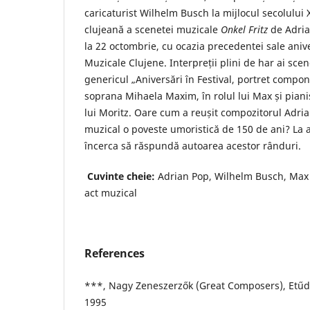
caricaturist Wilhelm Busch la mijlocul secolului 
clujeană a scenetei muzicale
Onkel Fritz
de Adria
la 22 octombrie, cu ocazia precedentei sale aniv
Muzicale Clujene. Interpreții plini de har ai sce
genericul „Aniversări în Festival, portret compon
soprana Mihaela Maxim, în rolul lui Max și pianis
lui Moritz. Oare cum a reușit compozitorul Adria
muzical o poveste umoristică de 150 de ani? La 
încerca să răspundă autoarea acestor rânduri.
Cuvinte cheie:
Adrian Pop, Wilhelm Busch, Max ș
act muzical
References
***, Nagy Zeneszerzők (Great Composers), Etűd
1995