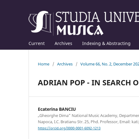
Current
Archives
Indexing & Abstracting
Home
/
Archives
/
Volume 66, No. 2, December 20
ADRIAN POP - IN SEARCH O
Ecaterina BANCIU
„Gheorghe Dima” National Music Academy, Department
Napoca, I.C. Bratianu Str. 25, Phd. Professor, Email: 
https://orcid.org/0000-0001-6092-1213