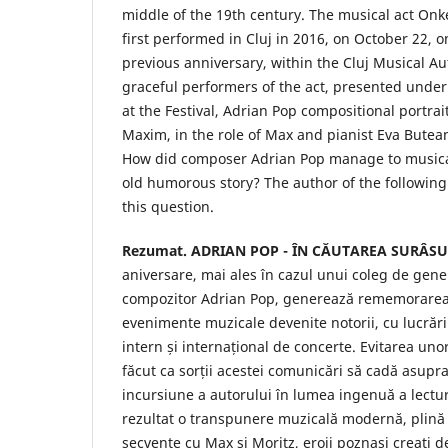
middle of the 19th century. The musical act Onk
first performed in Cluj in 2016, on October 22, o
previous anniversary, within the Cluj Musical Au
graceful performers of the act, presented under 
at the Festival, Adrian Pop compositional portra
Maxim, in the role of Max and pianist Eva Butean,
How did composer Adrian Pop manage to musical
old humorous story? The author of the following 
this question.
Rezumat. ADRIAN POP - ÎN CĂUTAREA SURÂSU
aniversare, mai ales în cazul unui coleg de gene
compozitor Adrian Pop, generează rememorarea 
evenimente muzicale devenite notorii, cu lucrări 
intern și internațional de concerte. Evitarea un
făcut ca sorții acestei comunicări să cadă asupra
incursiune a autorului în lumea ingenuă a lecturi
rezultat o transpunere muzicală modernă, plină
secvențe cu Max și Moritz, eroii poznași creați d