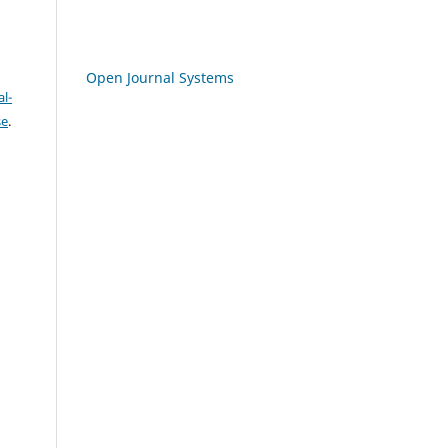
Open Journal Systems
l-
se
.