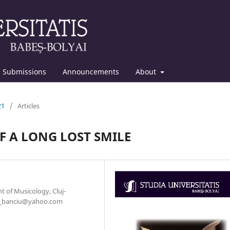
Submissions
Announcements
About
21
/
Articles
F A LONG LOST SMILE
 of Musicology, Cluj-
kati_banciu@yahoo.com