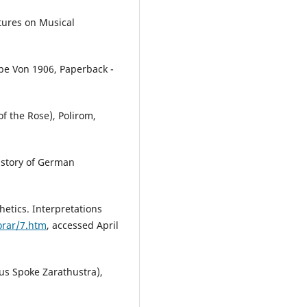
ctures on Musical
be Von 1906, Paperback -
f the Rose), Polirom,
istory of German
thetics. Interpretations
orar/7.htm
, accessed April
hus Spoke Zarathustra),