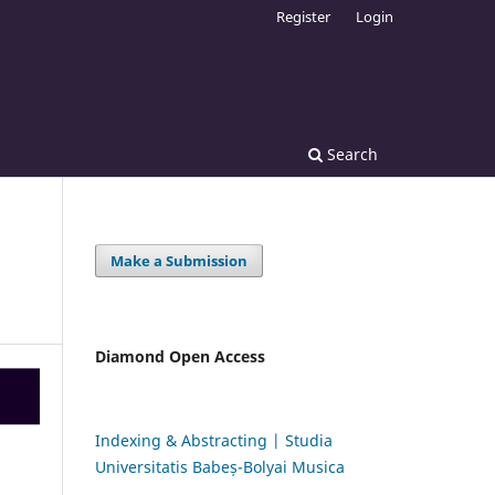
Register
Login
Search
Make a Submission
Diamond Open Access
Indexing & Abstracting | Studia
Universitatis Babeș-Bolyai Musica