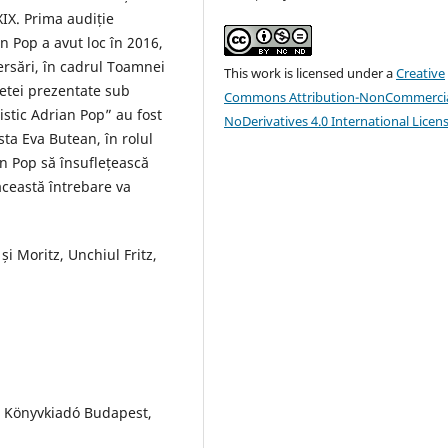
XIX. Prima audiție
n Pop a avut loc în 2016,
ersări, în cadrul Toamnei
This work is licensed under a
Creative
netei prezentate sub
Commons Attribution-NonCommercia
istic Adrian Pop” au fost
NoDerivatives 4.0 International Licen
ta Eva Butean, în rolul
n Pop să însuflețească
această întrebare va
i Moritz, Unchiul Fritz,
 Könyvkiadó Budapest,