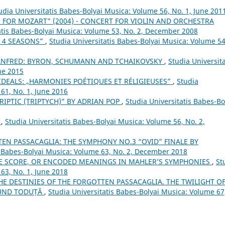
udia Universitatis Babes-Bolyai Musica: Volume 56, No. 1, June 201
E FOR MOZART” (2004) - CONCERT FOR VIOLIN AND ORCHESTRA
atis Babes-Bolyai Musica: Volume 53, No. 2, December 2008
E 4 SEASONS”
,
Studia Universitatis Babes-Bolyai Musica: Volume 54
ANFRED: BYRON, SCHUMANN AND TCHAIKOVSKY
,
Studia Universita
ne 2015
IDEALS: „HARMONIES POÉTIQUES ET RÉLIGIEUSES”
,
Studia
61, No. 1, June 2016
RIPTIC (TRIPTYCH)” BY ADRIAN POP
,
Studia Universitatis Babes-Bo
”
,
Studia Universitatis Babes-Bolyai Musica: Volume 56, No. 2,
EN PASSACAGLIA: THE SYMPHONY NO.3 “OVID” FINALE BY
s Babes-Bolyai Musica: Volume 63, No. 2, December 2018
E SCORE, OR ENCODED MEANINGS IN MAHLER’S SYMPHONIES
,
St
63, No. 1, June 2018
THE DESTINIES OF THE FORGOTTEN PASSACAGLIA. THE TWILIGHT O
MUND TODUȚĂ
,
Studia Universitatis Babes-Bolyai Musica: Volume 67