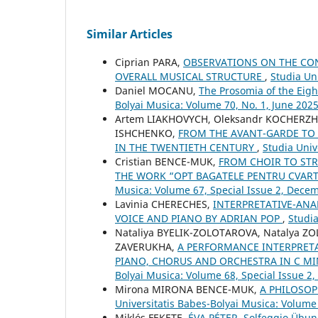
Similar Articles
Ciprian PARA,
OBSERVATIONS ON THE CON
OVERALL MUSICAL STRUCTURE
,
Studia Un
Daniel MOCANU,
The Prosomia of the Eig
Bolyai Musica: Volume 70, No. 1, June 202
Artem LIAKHOVYCH, Oleksandr KOCHERZH
ISHCHENKO,
FROM THE AVANT-GARDE TO 
IN THE TWENTIETH CENTURY
,
Studia Univ
Cristian BENCE-MUK,
FROM CHOIR TO ST
THE WORK “OPT BAGATELE PENTRU CVART
Musica: Volume 67, Special Issue 2, Dece
Lavinia CHERECHES,
INTERPRETATIVE-ANA
VOICE AND PIANO BY ADRIAN POP
,
Studia
Nataliya BYELIK-ZOLOTAROVA, Natalya Z
ZAVERUKHA,
A PERFORMANCE INTERPRETA
PIANO, CHORUS AND ORCHESTRA IN C MI
Bolyai Musica: Volume 68, Special Issue 2
Mirona MIRONA BENCE-MUK,
A PHILOSOP
Universitatis Babes-Bolyai Musica: Volume
Miklós FEKETE,
ÉVA PÉTER, Solfeggio Übun