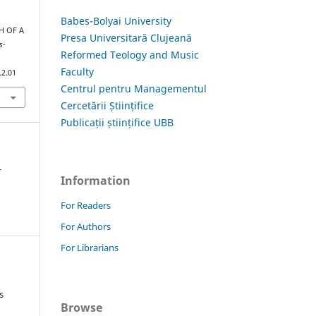
Babes-Bolyai University
CH OF A
Presa Universitară Clujeană
s-
Reformed Teology and Music
Faculty
.2.01
Centrul pentru Managementul
Cercetării Științifice
Publicații științifice UBB
1
Information
For Readers
For Authors
For Librarians
s
Browse