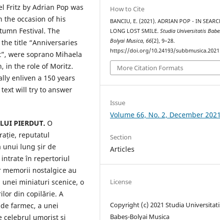
el Fritz by Adrian Pop was
How to Cite
n the occasion of his
BANCIU, E. (2021). ADRIAN POP - IN SEAR
tumn Festival. The
LONG LOST SMILE.
Studia Universitatis Babe
Bolyai Musica
,
66
(2), 9–28.
the title “Anniversaries
https://doi.org/10.24193/subbmusica.2021
it”, were soprano Mihaela
 in the role of Moritz.
More Citation Formats
ly enliven a 150 years
text will try to answer
Issue
Volume 66, No. 2, December 202
LUI PIERDUT.
O
rație, reputatul
Section
unui lung șir de
Articles
intrate în repertoriul
or memorii nostalgice au
 unei miniaturi scenice, o
License
lor din copilărie. A
Copyright (c) 2021 Studia Universitati
 de farmec, a unei
Babeș-Bolyai Musica
e celebrul umorist și