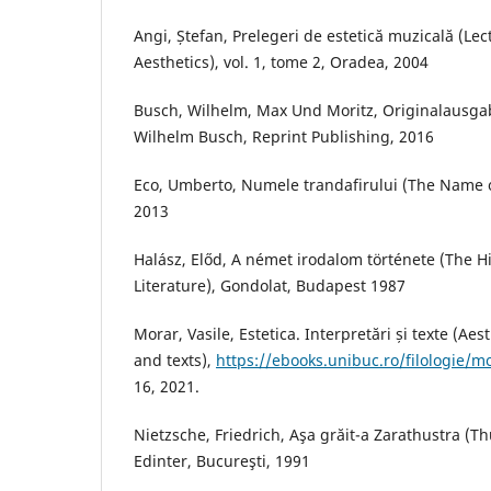
Angi, Ștefan, Prelegeri de estetică muzicală (Le
Aesthetics), vol. 1, tome 2, Oradea, 2004
Busch, Wilhelm, Max Und Moritz, Originalausga
Wilhelm Busch, Reprint Publishing, 2016
Eco, Umberto, Numele trandafirului (The Name o
2013
Halász, Előd, A német irodalom története (The H
Literature), Gondolat, Budapest 1987
Morar, Vasile, Estetica. Interpretări și texte (Aes
and texts),
https://ebooks.unibuc.ro/filologie/m
16, 2021.
Nietzsche, Friedrich, Aşa grăit-a Zarathustra (T
Edinter, Bucureşti, 1991