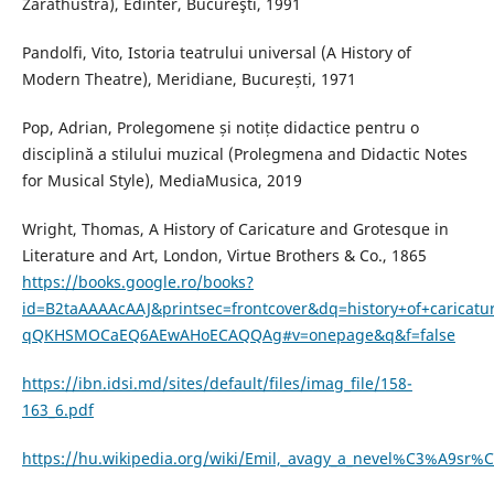
Zarathustra), Edinter, Bucureşti, 1991
Pandolfi, Vito, Istoria teatrului universal (A History of
Modern Theatre), Meridiane, București, 1971
Pop, Adrian, Prolegomene și notițe didactice pentru o
disciplină a stilului muzical (Prolegmena and Didactic Notes
for Musical Style), MediaMusica, 2019
Wright, Thomas, A History of Caricature and Grotesque in
Literature and Art, London, Virtue Brothers & Co., 1865
https://books.google.ro/books?
id=B2taAAAAcAAJ&printsec=frontcover&dq=history+of+carica
qQKHSMOCaEQ6AEwAHoECAQQAg#v=onepage&q&f=false
https://ibn.idsi.md/sites/default/files/imag_file/158-
163_6.pdf
https://hu.wikipedia.org/wiki/Emil,_avagy_a_nevel%C3%A9sr%