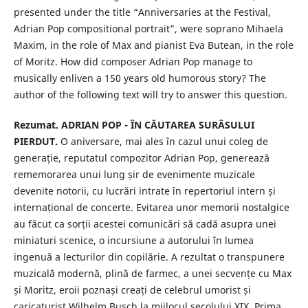
presented under the title “Anniversaries at the Festival,
Adrian Pop compositional portrait”, were soprano Mihaela
Maxim, in the role of Max and pianist Eva Butean, in the role
of Moritz. How did composer Adrian Pop manage to
musically enliven a 150 years old humorous story? The
author of the following text will try to answer this question.
Rezumat. ADRIAN POP - ÎN CĂUTAREA SURÂSULUI
PIERDUT.
O aniversare, mai ales în cazul unui coleg de
generație, reputatul compozitor Adrian Pop, generează
rememorarea unui lung șir de evenimente muzicale
devenite notorii, cu lucrări intrate în repertoriul intern și
internațional de concerte. Evitarea unor memorii nostalgice
au făcut ca sorții acestei comunicări să cadă asupra unei
miniaturi scenice, o incursiune a autorului în lumea
ingenuă a lecturilor din copilărie. A rezultat o transpunere
muzicală modernă, plină de farmec, a unei secvențe cu Max
și Moritz, eroii poznași creați de celebrul umorist și
caricaturist Wilhelm Busch la mijlocul secolului XIX. Prima