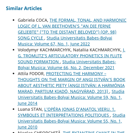
Similar Articles
Gabriela COCA,
THE FORMAL, TONAL, AND HARMONIC
LOGIC OF L. VAN BEETHOVEN’S "AN DIE FERNE
GELIEBTE" ("TO THE DISTANT BELOVED") (OP. 98)
SONG CYCLE
,
Studia Universitatis Babes-Bolyai
Musica: Volume 67, No. 1, June 2022
Volodymyr KACHMARCHYK, Nataliia KACHMARCHYK,
J.
G. TROMLITZ’S ARTICULATORY PHONETICS IN FLUTE
SOUND FORMATION
,
Studia Universitatis Babes-
Bolyai Musica: Volume 66, No. 2, December 2021
Attila FODOR,
PROTECTING THE HARMONY –
THOUGHTS ON THE MARGIN OF ANGI ISTVÁN’S BOOK
ABOUT AESTHETIC PIETY (ANGI ISTVÁN: A HARMÓNIA
MARAD, PARTIUM KIADÓ, NAGYVÁRAD, 2013)
,
Studia
Universitatis Babes-Bolyai Musica: Volume 59, No. 1,
June 2014
Luana STAN,
L’OPÉRA JONAS D’ANATOL VIERU. 1.
SYMBOLES ET INTERPRÉTATIONS POLITIQUES
,
Studia
Universitatis Babes-Bolyai Musica: Volume 55, No. 1,
June 2010
Nicolae GHEORGHIŢĂ,
THE BYZANTINE CHANT IN THE