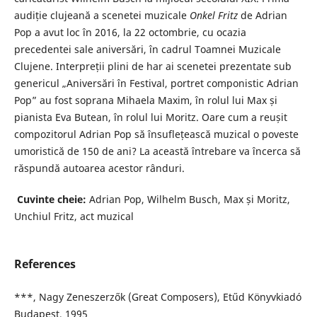
audiție clujeană a scenetei muzicale
Onkel Fritz
de Adrian
Pop a avut loc în 2016, la 22 octombrie, cu ocazia
precedentei sale aniversări, în cadrul Toamnei Muzicale
Clujene. Interpreții plini de har ai scenetei prezentate sub
genericul „Aniversări în Festival, portret componistic Adrian
Pop” au fost soprana Mihaela Maxim, în rolul lui Max și
pianista Eva Butean, în rolul lui Moritz. Oare cum a reușit
compozitorul Adrian Pop să însuflețească muzical o poveste
umoristică de 150 de ani? La această întrebare va încerca să
răspundă autoarea acestor rânduri.
Cuvinte cheie:
Adrian Pop, Wilhelm Busch, Max și Moritz,
Unchiul Fritz, act muzical
References
***, Nagy Zeneszerzők (Great Composers), Etűd Könyvkiadó
Budapest, 1995