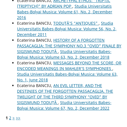
Ecaterina BANCIU,
ARCHETYPAL ETHOS: “TRIPTIC
(TRIPTYCH)” BY ADRIAN POP
,
Studia Universitatis
Babes-Bolyai Musica: Volume 61, No. 2, December
2016
Ecaterina BANCIU,
TODUŢĂ’S “ANTIQUES”
,
Studia
Universitatis Babes-Bolyai Musica: Volume 56, No. 2,
December 2011
Ecaterina BANCIU,
HISTORY OF A FORGOTTEN
PASSACAGLIA: THE SYMPHONY NO.3 “OVID” FINALE BY
SIGISMUND TODUŢĂ
,
Studia Universitatis Babes-
Bolyai Musica: Volume 63, No. 2, December 2018
Ecaterina BANCIU,
MESSAGES BEYOND THE SCORE, OR
ENCODED MEANINGS IN MAHLER’S SYMPHONIES
,
Studia Universitatis Babes-Bolyai Musica: Volume 63,
No. 1, June 2018
Ecaterina BANCIU,
AN EVIL LETTER, AND THE
DESTINIES OF THE FORGOTTEN PASSACAGLIA. THE
TWILIGHT OF THE THIRD SYMPHONY “OVID” BY
SIGISMUND TODUȚĂ
,
Studia Universitatis Babes-
Bolyai Musica: Volume 67, No. 2, December 2022
1
2
>
>>