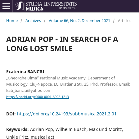
Home
/
Archives
/
Volume 66, No. 2, December 2021
/
Articles
ADRIAN POP - IN SEARCH OF A
LONG LOST SMILE
Ecaterina BANCIU
„Gheorghe Dima” National Music Academy, Department of
Musicology, Cluj-Napoca, I.C. Bratianu Str. 25, Phd. Professor, Email:
kati_banciu@yahoo.com
https://orcid.org/0000-0001-6092-1213
DOI:
https://doi.org/10.24193/subbmusica.2021.2.01
Keywords:
Adrian Pop, Wilhelm Busch, Max und Moritz,
Unkle Fritz, musical act