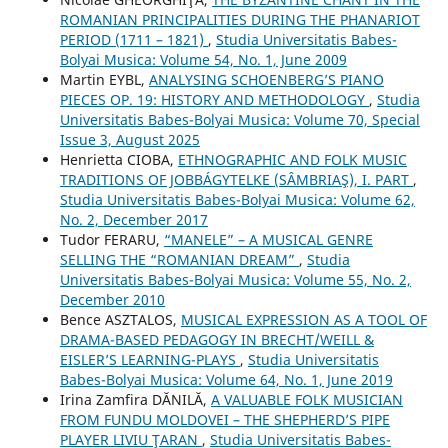
ROMANIAN PRINCIPALITIES DURING THE PHANARIOT
PERIOD (1711 – 1821)
,
Studia Universitatis Babes-
Bolyai Musica: Volume 54, No. 1, June 2009
Martin EYBL,
ANALYSING SCHOENBERG’S PIANO
PIECES OP. 19: HISTORY AND METHODOLOGY
,
Studia
Universitatis Babes-Bolyai Musica: Volume 70, Special
Issue 3, August 2025
Henrietta CIOBA,
ETHNOGRAPHIC AND FOLK MUSIC
TRADITIONS OF JOBBÁGYTELKE (SÂMBRIAŞ), I. PART
,
Studia Universitatis Babes-Bolyai Musica: Volume 62,
No. 2, December 2017
Tudor FERARU,
“MANELE” – A MUSICAL GENRE
SELLING THE “ROMANIAN DREAM”
,
Studia
Universitatis Babes-Bolyai Musica: Volume 55, No. 2,
December 2010
Bence ASZTALOS,
MUSICAL EXPRESSION AS A TOOL OF
DRAMA-BASED PEDAGOGY IN BRECHT/WEILL &
EISLER’S LEARNING-PLAYS
,
Studia Universitatis
Babes-Bolyai Musica: Volume 64, No. 1, June 2019
Irina Zamfira DĂNILĂ,
A VALUABLE FOLK MUSICIAN
FROM FUNDU MOLDOVEI – THE SHEPHERD’S PIPE
PLAYER LIVIU ŢARAN
,
Studia Universitatis Babes-