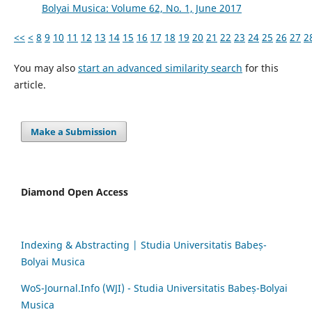
Bolyai Musica: Volume 62, No. 1, June 2017
<<
<
8
9
10
11
12
13
14
15
16
17
18
19
20
21
22
23
24
25
26
27
2
You may also
start an advanced similarity search
for this
article.
Make a Submission
Diamond Open Access
Indexing & Abstracting | Studia Universitatis Babeș-
Bolyai Musica
WoS-Journal.Info (WJI) - Studia Universitatis Babeș-Bolyai
Musica