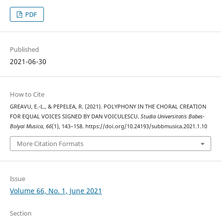
PDF
Published
2021-06-30
How to Cite
GREAVU, E.-L., & PEPELEA, R. (2021). POLYPHONY IN THE CHORAL CREATION
FOR EQUAL VOICES SIGNED BY DAN VOICULESCU.
Studia Universitatis Babes-
Bolyai Musica
,
66
(1), 143–158. https://doi.org/10.24193/subbmusica.2021.1.10
More Citation Formats
Issue
Volume 66, No. 1, June 2021
Section