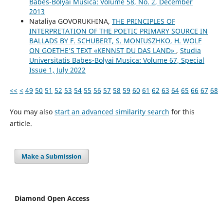
Babes-Bolyai Musica: Volume 58, No. 2, December
2013
Nataliya GOVORUKHINA,
THE PRINCIPLES OF
INTERPRETATION OF THE POETIC PRIMARY SOURCE IN
BALLADS BY F. SCHUBERT, S. MONIUSZHKO, H. WOLF
ON GOETHE’S TEXT «KENNST DU DAS LAND»
,
Studia
Universitatis Babes-Bolyai Musica: Volume 67, Special
Issue 1, July 2022
<<
<
49
50
51
52
53
54
55
56
57
58
59
60
61
62
63
64
65
66
67
68
You may also
start an advanced similarity search
for this
article.
Make a Submission
Diamond Open Access