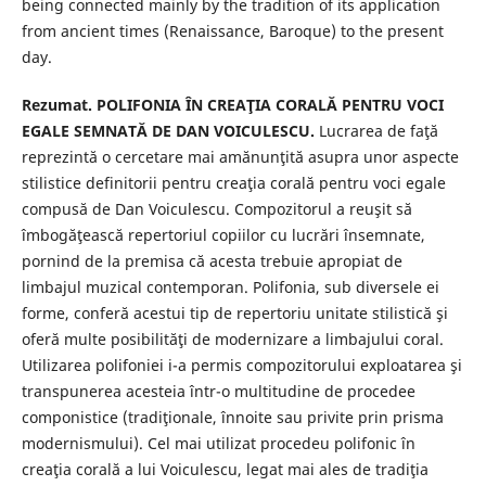
being connected mainly by the tradition of its application
from ancient times (Renaissance, Baroque) to the present
day.
Rezumat. POLIFONIA ÎN CREAŢIA CORALĂ PENTRU VOCI
EGALE SEMNATĂ DE DAN VOICULESCU.
Lucrarea de faţă
reprezintă o cercetare mai amănunţită asupra unor aspecte
stilistice definitorii pentru creaţia corală pentru voci egale
compusă de Dan Voiculescu. Compozitorul a reuşit să
îmbogăţească repertoriul copiilor cu lucrări însemnate,
pornind de la premisa că acesta trebuie apropiat de
limbajul muzical contemporan. Polifonia, sub diversele ei
forme, conferă acestui tip de repertoriu unitate stilistică şi
oferă multe posibilităţi de modernizare a limbajului coral.
Utilizarea polifoniei i-a permis compozitorului exploatarea şi
transpunerea acesteia într-o multitudine de procedee
componistice (tradiţionale, înnoite sau privite prin prisma
modernismului). Cel mai utilizat procedeu polifonic în
creaţia corală a lui Voiculescu, legat mai ales de tradiţia