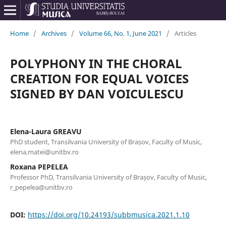
Home
/
Archives
/
Volume 66, No. 1, June 2021
/
Articles
POLYPHONY IN THE CHORAL
CREATION FOR EQUAL VOICES
SIGNED BY DAN VOICULESCU
Elena-Laura GREAVU
PhD student, Transilvania University of Brașov, Faculty of Music,
elena.matei@unitbv.ro
Roxana PEPELEA
Professor PhD, Transilvania University of Brașov, Faculty of Music,
r_pepelea@unitbv.ro
DOI:
https://doi.org/10.24193/subbmusica.2021.1.10