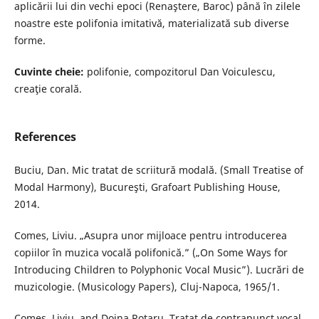
aplicării lui din vechi epoci (Renaştere, Baroc) până în zilele
noastre este polifonia imitativă, materializată sub diverse
forme.
Cuvinte cheie:
polifonie, compozitorul Dan Voiculescu,
creaţie corală.
References
Buciu, Dan. Mic tratat de scriitură modală. (Small Treatise of
Modal Harmony), Bucureşti, Grafoart Publishing House,
2014.
Comes, Liviu. „Asupra unor mijloace pentru introducerea
copiilor în muzica vocală polifonică.” („On Some Ways for
Introducing Children to Polyphonic Vocal Music”). Lucrări de
muzicologie. (Musicology Papers), Cluj-Napoca, 1965/1.
Comes, Liviu, and Doina Rotaru. Tratat de contrapunct vocal