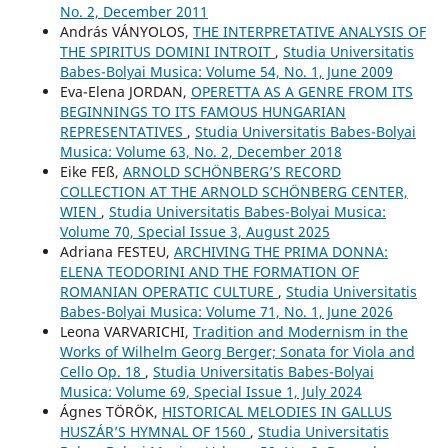
No. 2, December 2011
András VÁNYOLOS,
THE INTERPRETATIVE ANALYSIS OF
THE SPIRITUS DOMINI INTROIT
,
Studia Universitatis
Babes-Bolyai Musica: Volume 54, No. 1, June 2009
Eva-Elena JORDAN,
OPERETTA AS A GENRE FROM ITS
BEGINNINGS TO ITS FAMOUS HUNGARIAN
REPRESENTATIVES
,
Studia Universitatis Babes-Bolyai
Musica: Volume 63, No. 2, December 2018
Eike FEß,
ARNOLD SCHÖNBERG’S RECORD
COLLECTION AT THE ARNOLD SCHÖNBERG CENTER,
WIEN
,
Studia Universitatis Babes-Bolyai Musica:
Volume 70, Special Issue 3, August 2025
Adriana FESTEU,
ARCHIVING THE PRIMA DONNA:
ELENA TEODORINI AND THE FORMATION OF
ROMANIAN OPERATIC CULTURE
,
Studia Universitatis
Babes-Bolyai Musica: Volume 71, No. 1, June 2026
Leona VARVARICHI,
Tradition and Modernism in the
Works of Wilhelm Georg Berger; Sonata for Viola and
Cello Op. 18
,
Studia Universitatis Babes-Bolyai
Musica: Volume 69, Special Issue 1, July 2024
Ágnes TÖRÖK,
HISTORICAL MELODIES IN GALLUS
HUSZÁR’S HYMNAL OF 1560
,
Studia Universitatis