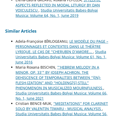
ASPECTS REFLECTED IN MODAL LITURGY BY DAN
VOICULESCU
,
Studia Universitatis Babes-Bolyai
Musica: Volume 64, No. 1, June 2019
Similar Articles
Adela-Françoise BÎRLOGEANU,
LE MODÈLE DU PAGE –
PERSONNAGES ET CONTEXTES DANS LE THÉÂTRE
LYRIQUE. LE CAS DE “CHERUBIN D’AMORE...
,
Studia
Universitatis Babes-Bolyai Musica: Volume 61, No. 1,
June 2016
Maria Roxana BISCHIN,
"‘HEBREW MELODY IN A
MINOR, OP. 33’" BY JOSEPH ACHRON. THE
DEHISCENCE OF TEMPORALITIES BETWEEN “{IN}-
FLESH-IZATION” AND “HOLDING[S]-STILL”
PHENOMENON IN MUSICALIZED MOURNFULNESS
,
Studia Universitatis Babes-Bolyai Musica: Volume 66,
No. 1, June 2021
Cristian BENCE-MUK,
“MEDITATIONS” FOR CLARINET
SOLO BY VALENTIN TIMARU - MUSICAL ANALYSIS
,
Studia Universitatis Babes-Bolyai Musica: Volume 56,