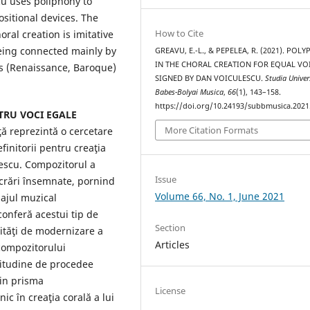
u uses poliphony to
ositional devices. The
How to Cite
ral creation is imitative
being connected mainly by
GREAVU, E.-L., & PEPELEA, R. (2021). POL
IN THE CHORAL CREATION FOR EQUAL VO
mes (Renaissance, Baroque)
SIGNED BY DAN VOICULESCU.
Studia Univer
Babes-Bolyai Musica
,
66
(1), 143–158.
https://doi.org/10.24193/subbmusica.2021
TRU VOCI EGALE
More Citation Formats
ă reprezintă o cercetare
initorii pentru creaţia
escu. Compozitorul a
Issue
ucrări însemnate, pornind
Volume 66, No. 1, June 2021
bajul muzical
conferă acestui tip de
Section
ilităţi de modernizare a
Articles
 compozitorului
titudine de procedee
rin prisma
License
ic în creaţia corală a lui