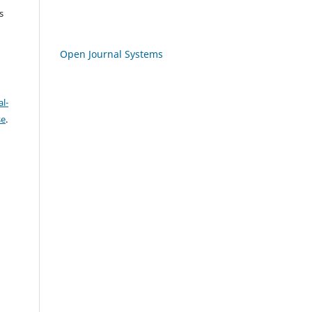
s
Open Journal Systems
l-
se
.