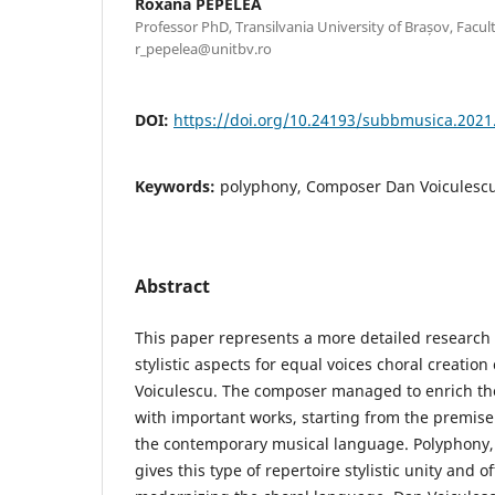
Roxana PEPELEA
Professor PhD, Transilvania University of Brașov, Facult
r_pepelea@unitbv.ro
DOI:
https://doi.org/10.24193/subbmusica.2021
Keywords:
polyphony, Composer Dan Voiculescu
Abstract
This paper represents a more detailed research 
stylistic aspects for equal voices choral creati
Voiculescu. The composer managed to enrich the
with important works, starting from the premise 
the contemporary musical language. Polyphony, i
gives this type of repertoire stylistic unity and o