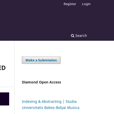
Register
Login
Search
Make a Submission
ED
Diamond Open Access
Indexing & Abstracting | Studia
Universitatis Babeș-Bolyai Musica