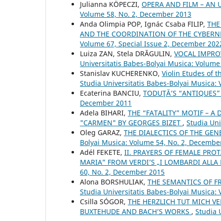
Julianna KÖPECZI,
OPERA AND FILM – AN
Volume 58, No. 2, December 2013
Anda Olimpia POP, Ignác Csaba FILIP,
THE
AND THE COORDINATION OF THE CYBERNE
Volume 67, Special Issue 2, December 202
Luiza ZAN, Stela DRĂGULIN,
VOCAL IMPRO
Universitatis Babes-Bolyai Musica: Volume
Stanislav KUCHERENKO,
Violin Etudes of 
Studia Universitatis Babes-Bolyai Musica:
Ecaterina BANCIU,
TODUŢĂ’S “ANTIQUES
December 2011
Adela BIHARI,
THE “FATALITY” MOTIF – A
"CARMEN" BY GEORGES BIZET
,
Studia Uni
Oleg GARAZ,
THE DIALECTICS OF THE GE
Bolyai Musica: Volume 54, No. 2, Decembe
Adél FEKETE,
II. PRAYERS OF FEMALE PROT
MARIA” FROM VERDI’S „I LOMBARDI ALLA
60, No. 2, December 2015
Alona BORSHULIAK,
THE SEMANTICS OF F
Studia Universitatis Babes-Bolyai Musica: 
Csilla SÓGOR,
THE HERZLICH TUT MICH 
BUXTEHUDE AND BACH’S WORKS
,
Studia 