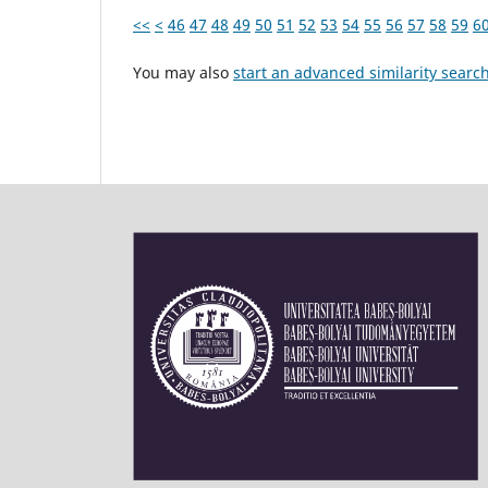
<<
<
46
47
48
49
50
51
52
53
54
55
56
57
58
59
6
You may also
start an advanced similarity searc