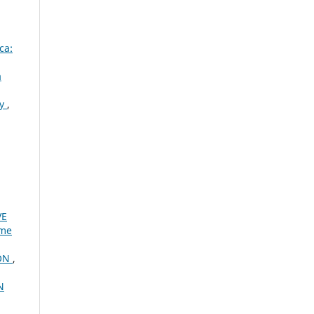
ca:
a
ry
,
VE
ume
ION
,
N