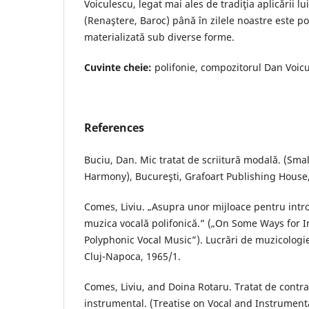
Voiculescu, legat mai ales de tradiţia aplicării lu
(Renaştere, Baroc) până în zilele noastre este pol
materializată sub diverse forme.
Cuvinte cheie:
polifonie, compozitorul Dan Voicul
References
Buciu, Dan. Mic tratat de scriitură modală. (Smal
Harmony), Bucureşti, Grafoart Publishing House
Comes, Liviu. „Asupra unor mijloace pentru intro
muzica vocală polifonică.” („On Some Ways for I
Polyphonic Vocal Music”). Lucrări de muzicologi
Cluj-Napoca, 1965/1.
Comes, Liviu, and Doina Rotaru. Tratat de contra
instrumental. (Treatise on Vocal and Instrument