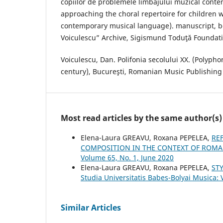
copiilor de problemele limbajului muzical cont
approaching the choral repertoire for children 
contemporary musical language). manuscript, b
Voiculescu” Archive, Sigismund Toduţă Foundati
Voiculescu, Dan. Polifonia secolului XX. (Polypho
century), Bucureşti, Romanian Music Publishing
Most read articles by the same author(s)
Elena-Laura GREAVU, Roxana PEPELEA,
RE
COMPOSITION IN THE CONTEXT OF ROM
Volume 65, No. 1, June 2020
Elena-Laura GREAVU, Roxana PEPELEA,
ST
Studia Universitatis Babes-Bolyai Musica: 
Similar Articles