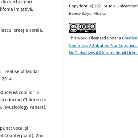
i din vechi epoci
Copyright (c) 2021 Studia Universitati
ifonia imitativă,
Babeș-Bolyai Musica
escu, creaţie corală.
This work is licensed under a
Creative
Commons Attribution-NonCommercia
NoDerivatives 4.0 International Licen
l Treatise of Modal
, 2014.
ducerea copiilor în
ntroducing Children to
e. (Musicology Papers),
punct vocal şi
al Counterpoint), 2nd