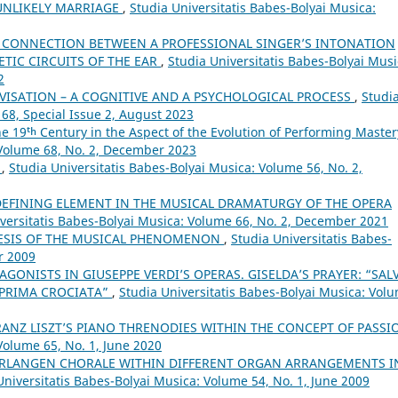
 UNLIKELY MARRIAGE
,
Studia Universitatis Babes-Bolyai Musica:
 CONNECTION BETWEEN A PROFESSIONAL SINGER’S INTONATION
TIC CIRCUITS OF THE EAR
,
Studia Universitatis Babes-Bolyai Musi
2
VISATION – A COGNITIVE AND A PSYCHOLOGICAL PROCESS
,
Studi
 68, Special Issue 2, August 2023
the 19ᵗʰ Century in the Aspect of the Evolution of Performing Maste
 Volume 68, No. 2, December 2023
”
,
Studia Universitatis Babes-Bolyai Musica: Volume 56, No. 2,
 DEFINING ELEMENT IN THE MUSICAL DRAMATURGY OF THE OPERA
versitatis Babes-Bolyai Musica: Volume 66, No. 2, December 2021
NESIS OF THE MUSICAL PHENOMENON
,
Studia Universitatis Babes-
r 2009
AGONISTS IN GIUSEPPE VERDI’S OPERAS. GISELDA’S PRAYER: “SAL
 PRIMA CROCIATA”
,
Studia Universitatis Babes-Bolyai Musica: Vol
RANZ LISZT’S PIANO THRENODIES WITHIN THE CONCEPT OF PASS
Volume 65, No. 1, June 2020
VERLANGEN CHORALE WITHIN DIFFERENT ORGAN ARRANGEMENTS I
Universitatis Babes-Bolyai Musica: Volume 54, No. 1, June 2009