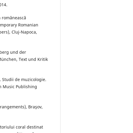
014.
ca românească
temporary Romanian
pers), Cluj-Napoca,
nberg und der
ünchen, Text und Kritik
. Studii de muzicologie.
an Music Publishing
rrangements), Braşov,
oriului coral destinat