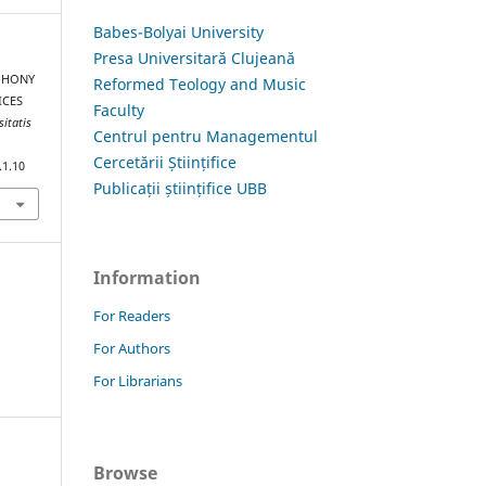
Babes-Bolyai University
Presa Universitară Clujeană
YPHONY
Reformed Teology and Music
ICES
Faculty
sitatis
Centrul pentru Managementul
Cercetării Științifice
.1.10
Publicații științifice UBB
Information
For Readers
For Authors
For Librarians
Browse