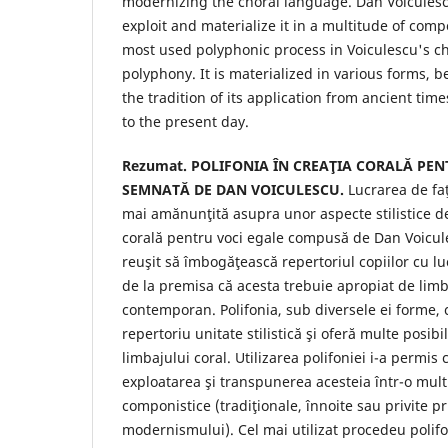
modernizing the choral language. Dan Voiculesc
exploit and materialize it in a multitude of comp
most used polyphonic process in Voiculescu's cho
polyphony. It is materialized in various forms, 
the tradition of its application from ancient ti
to the present day.
Rezumat. POLIFONIA ÎN CREAŢIA CORALĂ PEN
SEMNATĂ DE DAN VOICULESCU.
Lucrarea de faţ
mai amănunţită asupra unor aspecte stilistice def
corală pentru voci egale compusă de Dan Voicul
reuşit să îmbogăţească repertoriul copiilor cu l
de la premisa că acesta trebuie apropiat de lim
contemporan. Polifonia, sub diversele ei forme, 
repertoriu unitate stilistică şi oferă multe posib
limbajului coral. Utilizarea polifoniei i-a permis
exploatarea şi transpunerea acesteia într-o mul
componistice (tradiţionale, înnoite sau privite p
modernismului). Cel mai utilizat procedeu polifon