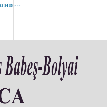
83
84
85
>
>>