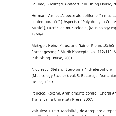
volume, Bucureşti, Grafoart Publishing House, 2
Herman, Vasile. „Aspecte ale polifoniei în muzi
contemporană.” („Aspects of Polyphony in Con
Music”). Lucrări de muzicologie. (Musicology Pa
1968/4.
Metzger, Heinz-Klaus, and Rainer Riehn. „Schö
Sprechgesang.” Muzik-Koncepte, vol. 112/113, M
Publishing House, 2001.
Niculescu, Ştefan. „Eterofonia.” („Heterophony”)
(Musicology Studies), vol. 5, Bucureşti, Romani
House, 1969.
Pepelea, Roxana. Aranjamente corale. (Choral A
Transilvania University Press, 2007.
Voiculescu, Dan. Modalităţi de apropiere a repert