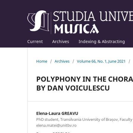
Current
Archives
Indexing & Abstracting
Home
/
Archives
/
Volume 66, No. 1, June 2021
/
POLYPHONY IN THE CHORA
BY DAN VOICULESCU
Elena-Laura GREAVU
PhD student, Transilvania University of Brașov, Faculty
elena.matei@unitbv.ro