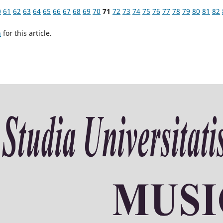
0
61
62
63
64
65
66
67
68
69
70
71
72
73
74
75
76
77
78
79
80
81
82
h
for this article.