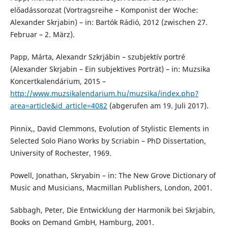
előadássorozat (Vortragsreihe – Komponist der Woche:
Alexander Skrjabin) – in: Bartók Rádió, 2012 (zwischen 27.
Februar – 2. März).
Papp, Márta, Alexandr Szkrjábin – szubjektív portré
(Alexander Skrjabin – Ein subjektives Porträt) – in: Muzsika
Koncertkalendárium, 2015 –
http://www.muzsikalendarium.hu/muzsika/index.php?
area=article&id_article=4082
(abgerufen am 19. Juli 2017).
Pinnix,, David Clemmons, Evolution of Stylistic Elements in
Selected Solo Piano Works by Scriabin – PhD Dissertation,
University of Rochester, 1969.
Powell, Jonathan, Skryabin – in: The New Grove Dictionary of
Music and Musicians, Macmillan Publishers, London, 2001.
Sabbagh, Peter, Die Entwicklung der Harmonik bei Skrjabin,
Books on Demand GmbH, Hamburg, 2001.