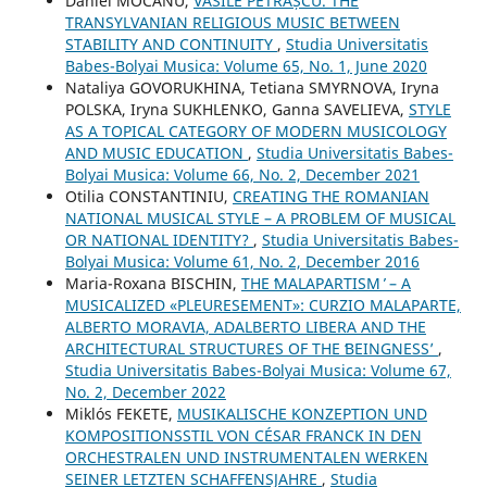
Daniel MOCANU,
VASILE PETRAȘCU. THE
TRANSYLVANIAN RELIGIOUS MUSIC BETWEEN
STABILITY AND CONTINUITY
,
Studia Universitatis
Babes-Bolyai Musica: Volume 65, No. 1, June 2020
Nataliya GOVORUKHINA, Tetiana SMYRNOVA, Iryna
POLSKA, Iryna SUKHLENKO, Ganna SAVELIEVA,
STYLE
AS A TOPICAL CATEGORY OF MODERN MUSICOLOGY
AND MUSIC EDUCATION
,
Studia Universitatis Babes-
Bolyai Musica: Volume 66, No. 2, December 2021
Otilia CONSTANTINIU,
CREATING THE ROMANIAN
NATIONAL MUSICAL STYLE – A PROBLEM OF MUSICAL
OR NATIONAL IDENTITY?
,
Studia Universitatis Babes-
Bolyai Musica: Volume 61, No. 2, December 2016
Maria-Roxana BISCHIN,
THE ʻMALAPARTISM ̓ – A
MUSICALIZED «PLEURESEMENT»: CURZIO MALAPARTE,
ALBERTO MORAVIA, ADALBERTO LIBERA AND THE
ARCHITECTURAL STRUCTURES OF THE ʻBEINGNESSʼ
,
Studia Universitatis Babes-Bolyai Musica: Volume 67,
No. 2, December 2022
Miklós FEKETE,
MUSIKALISCHE KONZEPTION UND
KOMPOSITIONSSTIL VON CÉSAR FRANCK IN DEN
ORCHESTRALEN UND INSTRUMENTALEN WERKEN
SEINER LETZTEN SCHAFFENSJAHRE
,
Studia