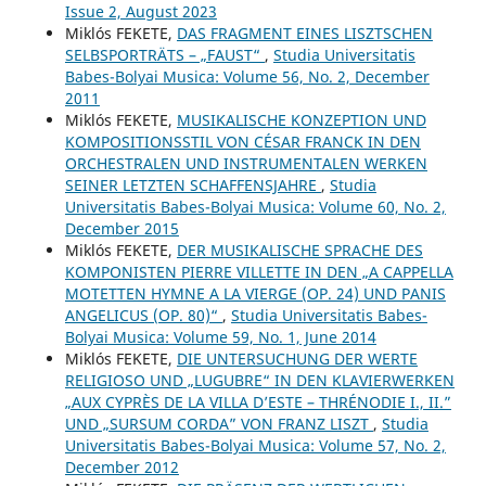
Issue 2, August 2023
Miklós FEKETE,
DAS FRAGMENT EINES LISZTSCHEN
SELBSPORTRÄTS – „FAUST“
,
Studia Universitatis
Babes-Bolyai Musica: Volume 56, No. 2, December
2011
Miklós FEKETE,
MUSIKALISCHE KONZEPTION UND
KOMPOSITIONSSTIL VON CÉSAR FRANCK IN DEN
ORCHESTRALEN UND INSTRUMENTALEN WERKEN
SEINER LETZTEN SCHAFFENSJAHRE
,
Studia
Universitatis Babes-Bolyai Musica: Volume 60, No. 2,
December 2015
Miklós FEKETE,
DER MUSIKALISCHE SPRACHE DES
KOMPONISTEN PIERRE VILLETTE IN DEN „A CAPPELLA
MOTETTEN HYMNE A LA VIERGE (OP. 24) UND PANIS
ANGELICUS (OP. 80)“
,
Studia Universitatis Babes-
Bolyai Musica: Volume 59, No. 1, June 2014
Miklós FEKETE,
DIE UNTERSUCHUNG DER WERTE
RELIGIOSO UND „LUGUBRE“ IN DEN KLAVIERWERKEN
„AUX CYPRÈS DE LA VILLA D’ESTE – THRÉNODIE I., II.”
UND „SURSUM CORDA” VON FRANZ LISZT
,
Studia
Universitatis Babes-Bolyai Musica: Volume 57, No. 2,
December 2012