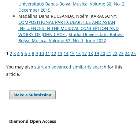
Universitatis Babes-Bolyai Musica: Volume 60, No. 2,
December 2015
Mădălina Dana RUCSANDA, Noémi KARÁCSONY,
COMPOSITIONAL PARTICULARITIES AND ASIAN
INFLUENCES IN THE MUSICAL CONCEPTION AND
WORKS OF JOHN CAGE
,
Studia Universitatis Babes-
Bolyai Musica: Volume 67, No. 1, June 2022
1
2
3
4
5
6
7
8
9
10
11
12
13
14
15
16
17
18
19
20
21
22
23
24
25
You may also
start an advanced similarity search
for this
article.
Make a Submission
Diamond Open Access