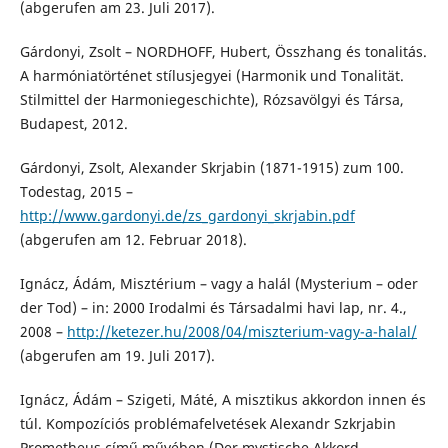
(abgerufen am 23. Juli 2017).
Gárdonyi, Zsolt – NORDHOFF, Hubert, Összhang és tonalitás.
A harmóniatörténet stílusjegyei (Harmonik und Tonalität.
Stilmittel der Harmoniegeschichte), Rózsavölgyi és Társa,
Budapest, 2012.
Gárdonyi, Zsolt, Alexander Skrjabin (1871-1915) zum 100.
Todestag, 2015 –
http://www.gardonyi.de/zs_gardonyi_skrjabin.pdf
(abgerufen am 12. Februar 2018).
Ignácz, Ádám, Misztérium – vagy a halál (Mysterium – oder
der Tod) – in: 2000 Irodalmi és Társadalmi havi lap, nr. 4.,
2008 –
http://ketezer.hu/2008/04/miszterium-vagy-a-halal/
(abgerufen am 19. Juli 2017).
Ignácz, Ádám – Szigeti, Máté, A misztikus akkordon innen és
túl. Kompozíciós problémafelvetések Alexandr Szkrjabin
Prometheus című művében (Der mystische Akkord –