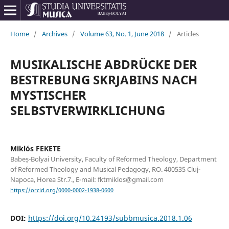
Home
/
Archives
/
Volume 63, No. 1, June 2018
/
Articles
MUSIKALISCHE ABDRÜCKE DER
BESTREBUNG SKRJABINS NACH
MYSTISCHER
SELBSTVERWIRKLICHUNG
Miklós FEKETE
Babeș-Bolyai University, Faculty of Reformed Theology, Department
of Reformed Theology and Musical Pedagogy, RO. 400535 Cluj-
Napoca, Horea Str.7., E-mail: fktmiklos@gmail.com
https://orcid.org/0000-0002-1938-0600
DOI:
https://doi.org/10.24193/subbmusica.2018.1.06