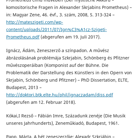
komositorische Fragen in Alexander Skrjabins Prometheus) –
in: Magyar Zene, 46. évf., 3. szám, 2008, S. 313-324 –
http://mateszigeti.com/wp-
content/uploads/2011/07/Ign%C3%A1cz-Szigeti-
Prometheus.pdf
(abgerufen am 19. Juli 2017).
Ignácz, Ádám, Zeneszerző a színpadon. A művész
ábrázolásának problémája Szkrjabin, Schönberg és Pfitzner
művészoperáiban (Komponist auf der Bühne. Die
Problematik der Darstellung des Künstlers in den Opern von
Skrjabin, Schönberg und Pfitzner) – PhD Dissertation, ELTE,
Budapest, 2013 –
http://doktori.btk.elte.hu/phil/ignaczadam/diss.pdf
(abgerufen am 12. Februar 2018).
Kókai,I Rezső – Fábián Imre, Századunk zenéje (Die Musik
unseres Jahrhunderts), Zeneműkiadó, Budapest, 1961.
Papp, Márta, A hét zeneszerzője: Alexadr Szkrjábin –