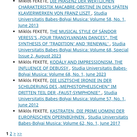
Miklós FEKETE,
DIE PRÄSENZ DER WERTLICHEN
CHARAKTERISTIK MACABRE-OBSTINÉ IN DEN SPÄTEN
KLAVIERWERKEN VON FRANZ LISZT
,
Studia
Universitatis Babes-Bolyai Musica: Volume 58, No. 1,
June 2013
Miklós FEKETE,
THE MUSICAL STYLE OF SÁNDOR
VERESS’S „FOUR TRANSYLVANIAN DANCES”. THE
SYNTHESIS OF ‘TRADITION’ AND ‘RENEWAL’
,
Studia
Universitatis Babes-Bolyai Musica: Volume 68, Special
Issue 2, August 2023
Miklós FEKETE,
KODÁLY AND IMPRESSIONISM. THE
INFLUENCE OF DEBUSSY
,
Studia Universitatis Babes-
Bolyai Musica: Volume 68, No. 1, June 2023
Miklós FEKETE,
DIE LISZTSCHE IRONIE IN DER
SCHILDERUNG DES „MEPHISTOPHELISCHEN“ IM
DRITTEN TEIL DER „FAUST-SYMPHONIE“
,
Studia
Universitatis Babes-Bolyai Musica: Volume 57, No. 1,
June 2012
Miklós FEKETE,
KASTRATEN, DIE PRIMI UOMINI DER
EUROPÄISCHEN OPERNBÜHNEN
,
Studia Universitatis
Babes-Bolyai Musica: Volume 62, No. 1, June 2017
1
2
>
>>