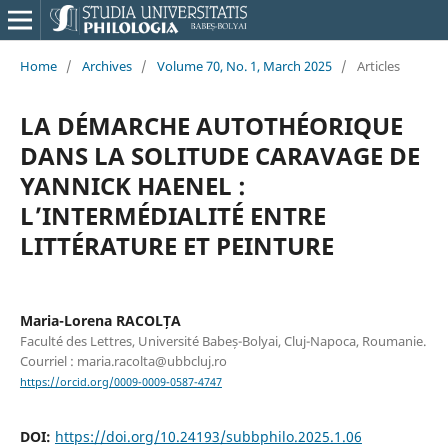
Home
/
Archives
/
Volume 70, No. 1, March 2025
/
Articles
LA DÉMARCHE AUTOTHÉORIQUE
DANS LA SOLITUDE CARAVAGE DE
YANNICK HAENEL :
L’INTERMÉDIALITÉ ENTRE
LITTÉRATURE ET PEINTURE
Maria-Lorena RACOLȚA
Faculté des Lettres, Université Babeș-Bolyai, Cluj-Napoca, Roumanie.
Courriel : maria.racolta@ubbcluj.ro
https://orcid.org/0009-0009-0587-4747
DOI:
https://doi.org/10.24193/subbphilo.2025.1.06