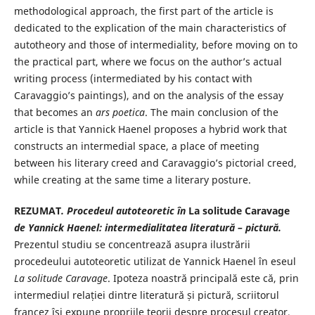
methodological approach, the first part of the article is
dedicated to the explication of the main characteristics of
autotheory and those of intermediality, before moving on to
the practical part, where we focus on the author’s actual
writing process (intermediated by his contact with
Caravaggio’s paintings), and on the analysis of the essay
that becomes an
ars poetica
. The main conclusion of the
article is that Yannick Haenel proposes a hybrid work that
constructs an intermedial space, a place of meeting
between his literary creed and Caravaggio’s pictorial creed,
while creating at the same time a literary posture.
REZUMAT
. Procedeul autoteoretic în
La solitude Caravage
de Yannick
Haenel: intermedialitatea literatură – pictură.
Prezentul studiu se concentrează asupra ilustrării
procedeului autoteoretic utilizat de Yannick Haenel în eseul
La solitude Caravage
. Ipoteza noastră principală este că, prin
intermediul relației dintre literatură și pictură, scriitorul
francez își expune propriile teorii despre procesul creator,