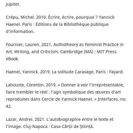
Jupiter.
Crépu, Michel. 2010. Écrire, écrire, pourquoi ? Yannick
Haenel. Paris : Éditions de la Bibliothèque publique
d’information.
Fournier, Lauren. 2021. Authotheory as Feminist Practice in
Art, Writing, and Criticism. Cambridge (MA) : MIT Press.
eBook.
Haenel, Yannick. 2019. La solitude Caravage. Paris : Fayard.
Lahouste, Corentin. 2019. « Donner à voir l’irreprésentable,
faire trembler le réel : l’agir symbolique des œuvres d’art
reproduites dans Cercle de Yannick Haenel. » Interfaces, no.
42.
Lazar, Andrei. 2021. L’autobiographie entre le texte et
l’image. Cluj-Napoca : Casa Cărții de Știință.