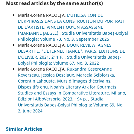
Most read articles by the same author(s)
Maria-Lorena RACOLȚA,
L’UTILISATION DE
L’EKPHRASIS DANS LA CONSTRUCTION DU PORTRAIT
DE L’ARTISTE. VINCENT QU’ON ASSASSINE
(MARIANNE JAEGLÉ)
,
Studia Universitatis Babeș-Bolyai
Philologia: Volume 70, No. 3, September 2025
Maria-Lorena RACOLȚA,
BOOK REVIEW: AGNES
DESARTHE, "L’ETERNEL FIANCE", PARIS, ÉDITIONS DE
L’OLIVIER, 2021, 211 P.
,
Studia Universitatis Babeș-
Bolyai Philologia: Volume 67, No. 3, 2022
Maria-Lorena RACOLȚA,
Ruxandra CesereAnne
Reverseau, Jessica Desclaux, Marcela Scibiorska,
Corentin Lahouste, Murs d’images d’écrivains,
Dispositifs enu, Noah’s Literary Ark for Gourmets.
Studies and Essays in Comparative Literature, Milano,
Edizioni AlboVersorio, 2023, 194 p.
,
Studia
Universitatis Babeș-Bolyai Philologia: Volume 69, No.
2, June 2024
Similar Articles