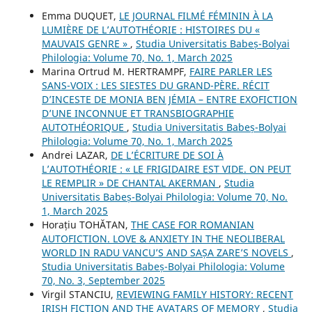
Emma DUQUET,
LE JOURNAL FILMÉ FÉMININ À LA
LUMIÈRE DE L’AUTOTHÉORIE : HISTOIRES DU «
MAUVAIS GENRE »
,
Studia Universitatis Babeș-Bolyai
Philologia: Volume 70, No. 1, March 2025
Marina Ortrud M. HERTRAMPF,
FAIRE PARLER LES
SANS-VOIX : LES SIESTES DU GRAND-PÈRE. RÉCIT
D’INCESTE DE MONIA BEN JÉMIA – ENTRE EXOFICTION
D’UNE INCONNUE ET TRANSBIOGRAPHIE
AUTOTHÉORIQUE
,
Studia Universitatis Babeș-Bolyai
Philologia: Volume 70, No. 1, March 2025
Andrei LAZAR,
DE L’ÉCRITURE DE SOI À
L’AUTOTHÉORIE : « LE FRIGIDAIRE EST VIDE. ON PEUT
LE REMPLIR » DE CHANTAL AKERMAN
,
Studia
Universitatis Babeș-Bolyai Philologia: Volume 70, No.
1, March 2025
Horațiu TOHĂTAN,
THE CASE FOR ROMANIAN
AUTOFICTION. LOVE & ANXIETY IN THE NEOLIBERAL
WORLD IN RADU VANCU’S AND SAȘA ZARE’S NOVELS
,
Studia Universitatis Babeș-Bolyai Philologia: Volume
70, No. 3, September 2025
Virgil STANCIU,
REVIEWING FAMILY HISTORY: RECENT
IRISH FICTION AND THE AVATARS OF MEMORY
,
Studia