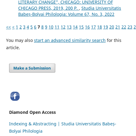
LITERARY CHANGE", CHICAGO: UNIVERSITY OF
CHICAGO PRESS, 2019, 200 P.
,
Studia Universitatis
Babeș-Bolyai Philologia: Volume 67, No. 3, 2022
<<
<
1
2
3
4
5
6
7
8
9
10
11
12
13
14
15
16
17
18
19
20
21
22
23
2
You may also
start an advanced similarity search
for this
article.
Make a Submission
Diamond Open Access
Indexing & Abstracting | Studia Universitatis Babeș-
Bolyai Philologia