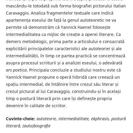
mascându-le totodată sub forma biografiei pictorului italian
Caravaggio. Analiza fragmentelor textuale care indică
apartenența eseului de față la genul autoteoretic ne va
permite să demonstrăm că Yannick Haenel folosește
intermedialitatea ca mijloc de creație a operei literare. Ca
demers metodologic, prima parte a articolului e consacrată
explicitării principalelor caracteristici ale autoteoriei și ale
intermedialității, în timp ce partea practică se concentrează
asupra procesul scriiturii și a analizei eseului, o adevărată
ars poetica
. Principala concluzie a studiului nostru este că
Yannick Haenel propune o operă hibridă care creează un
spațiu intermedial, de întâlnire între crezul său literar și
crezul pictural al lui Caravaggio, construindu-și în același
timp o postură literară prin care își definește propria
devenire în calitate de scriitor.
Cuvinte-cheie:
autoteorie, intermedialitate, ekphrasis, postur
ă
literară, (auto)biografie