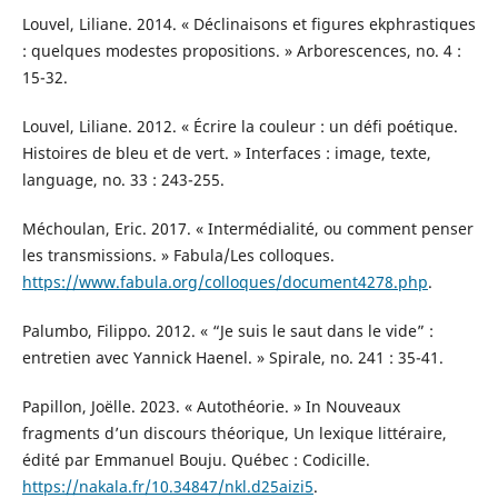
Louvel, Liliane. 2014. « Déclinaisons et figures ekphrastiques
: quelques modestes propositions. » Arborescences, no. 4 :
15-32.
Louvel, Liliane. 2012. « Écrire la couleur : un défi poétique.
Histoires de bleu et de vert. » Interfaces : image, texte,
language, no. 33 : 243-255.
Méchoulan, Eric. 2017. « Intermédialité, ou comment penser
les transmissions. » Fabula/Les colloques.
https://www.fabula.org/colloques/document4278.php
.
Palumbo, Filippo. 2012. « “Je suis le saut dans le vide” :
entretien avec Yannick Haenel. » Spirale, no. 241 : 35-41.
Papillon, Joëlle. 2023. « Autothéorie. » In Nouveaux
fragments d’un discours théorique, Un lexique littéraire,
édité par Emmanuel Bouju. Québec : Codicille.
https://nakala.fr/10.34847/nkl.d25aizi5
.