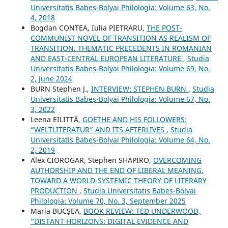
Universitatis Babeș-Bolyai Philologia: Volume 63, No.
4, 2018
Bogdan CONTEA, Iulia PIETRARU,
THE POST-
COMMUNIST NOVEL OF TRANSITION AS REALISM OF
TRANSITION. THEMATIC PRECEDENTS IN ROMANIAN
AND EAST-CENTRAL EUROPEAN LITERATURE
,
Studia
Universitatis Babeș-Bolyai Philologia: Volume 69, No.
2, June 2024
BURN Stephen J.,
INTERVIEW: STEPHEN BURN
,
Studia
Universitatis Babeș-Bolyai Philologia: Volume 67, No.
3, 2022
Leena EILITTÄ,
GOETHE AND HIS FOLLOWERS:
“WELTLITERATUR” AND ITS AFTERLIVES
,
Studia
Universitatis Babeș-Bolyai Philologia: Volume 64, No.
2, 2019
Alex CIOROGAR, Stephen SHAPIRO,
OVERCOMING
AUTHORSHIP AND THE END OF LIBERAL MEANING.
TOWARD A WORLD-SYSTEMIC THEORY OF LITERARY
PRODUCTION
,
Studia Universitatis Babeș-Bolyai
Philologia: Volume 70, No. 3, September 2025
Maria BUCȘEA,
BOOK REVIEW: TED UNDERWOOD,
"DISTANT HORIZONS: DIGITAL EVIDENCE AND