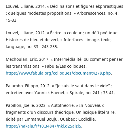
Louvel, Liliane. 2014. « Déclinaisons et figures ekphrastiques
: quelques modestes propositions. » Arborescences, no. 4 :
15-32.
Louvel, Liliane. 2012. « Écrire la couleur : un défi poétique.
Histoires de bleu et de vert. » Interfaces : image, texte,
language, no. 33 : 243-255.
Méchoulan, Eric. 2017. « Intermédialité, ou comment penser
les transmissions. » Fabula/Les colloques.
https://www.fabula.org/colloques/document4278.php
.
Palumbo, Filippo. 2012. « “Je suis le saut dans le vide” :
entretien avec Yannick Haenel. » Spirale, no. 241 : 35-41.
Papillon, Joëlle. 2023. « Autothéorie. » In Nouveaux
fragments d’un discours théorique, Un lexique littéraire,
édité par Emmanuel Bouju. Québec : Codicille.
https://nakala.fr/10.34847/nkl.d25aizi5
.