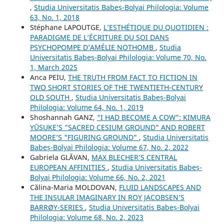
,
Studia Universitatis Babeș-Bolyai Philologia: Volume
63, No. 1, 2018
Stéphane LAPOUTGE,
L’ESTHÉTIQUE DU QUOTIDIEN :
PARADIGME DE L’ÉCRITURE DU SOI DANS
PSYCHOPOMPE D’AMÉLIE NOTHOMB
,
Studia
Universitatis Babeș-Bolyai Philologia: Volume 70, No.
1, March 2025
Anca PEIU,
THE TRUTH FROM FACT TO FICTION IN
TWO SHORT STORIES OF THE TWENTIETH-CENTURY
OLD SOUTH
,
Studia Universitatis Babeș-Bolyai
Philologia: Volume 64, No. 1, 2019
Shoshannah GANZ,
“I HAD BECOME A COW”: KIMURA
YŪSUKE’S "SACRED CESIUM GROUND" AND ROBERT
MOORE’S "FIGURING GROUND"
,
Studia Universitatis
Babeș-Bolyai Philologia: Volume 67, No. 2, 2022
Gabriela GLĂVAN,
MAX BLECHER’S CENTRAL
EUROPEAN AFFINITIES
,
Studia Universitatis Babeș-
Bolyai Philologia: Volume 66, No. 2, 2021
Călina-Maria MOLDOVAN,
FLUID LANDSCAPES AND
THE INSULAR IMAGINARY IN ROY JACOBSEN’S
BARRØY-SERIES
,
Studia Universitatis Babeș-Bolyai
Philologia: Volume 68, No. 2, 2023