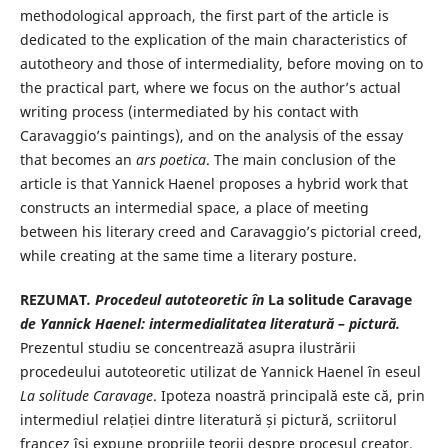
methodological approach, the first part of the article is
dedicated to the explication of the main characteristics of
autotheory and those of intermediality, before moving on to
the practical part, where we focus on the author’s actual
writing process (intermediated by his contact with
Caravaggio’s paintings), and on the analysis of the essay
that becomes an
ars poetica
. The main conclusion of the
article is that Yannick Haenel proposes a hybrid work that
constructs an intermedial space, a place of meeting
between his literary creed and Caravaggio’s pictorial creed,
while creating at the same time a literary posture.
REZUMAT
. Procedeul autoteoretic în
La solitude Caravage
de Yannick
Haenel: intermedialitatea literatură – pictură.
Prezentul studiu se concentrează asupra ilustrării
procedeului autoteoretic utilizat de Yannick Haenel în eseul
La solitude Caravage
. Ipoteza noastră principală este că, prin
intermediul relației dintre literatură și pictură, scriitorul
francez își expune propriile teorii despre procesul creator,