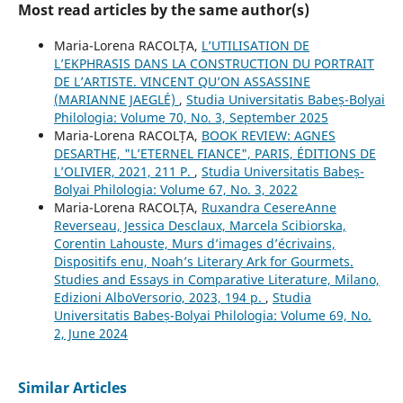
Most read articles by the same author(s)
Maria-Lorena RACOLȚA,
L’UTILISATION DE
L’EKPHRASIS DANS LA CONSTRUCTION DU PORTRAIT
DE L’ARTISTE. VINCENT QU’ON ASSASSINE
(MARIANNE JAEGLÉ)
,
Studia Universitatis Babeș-Bolyai
Philologia: Volume 70, No. 3, September 2025
Maria-Lorena RACOLȚA,
BOOK REVIEW: AGNES
DESARTHE, "L’ETERNEL FIANCE", PARIS, ÉDITIONS DE
L’OLIVIER, 2021, 211 P.
,
Studia Universitatis Babeș-
Bolyai Philologia: Volume 67, No. 3, 2022
Maria-Lorena RACOLȚA,
Ruxandra CesereAnne
Reverseau, Jessica Desclaux, Marcela Scibiorska,
Corentin Lahouste, Murs d’images d’écrivains,
Dispositifs enu, Noah’s Literary Ark for Gourmets.
Studies and Essays in Comparative Literature, Milano,
Edizioni AlboVersorio, 2023, 194 p.
,
Studia
Universitatis Babeș-Bolyai Philologia: Volume 69, No.
2, June 2024
Similar Articles