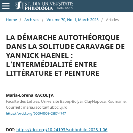
Home
/
Archives
/
Volume 70, No. 1, March 2025
/
Articles
LA DÉMARCHE AUTOTHÉORIQUE
DANS LA SOLITUDE CARAVAGE DE
YANNICK HAENEL :
L’INTERMÉDIALITÉ ENTRE
LITTÉRATURE ET PEINTURE
Maria-Lorena RACOLȚA
Faculté des Lettres, Université Babeș-Bolyai, Cluj-Napoca, Roumanie.
Courriel : maria.racolta@ubbcluj.ro
https://orcid.org/0009-0009-0587-4747
DOI:
https://doi.org/10.24193/subbphilo.2025.1.06