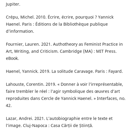
Jupiter.
Crépu, Michel. 2010. Écrire, écrire, pourquoi ? Yannick
Haenel. Paris : Éditions de la Bibliothèque publique
d’information.
Fournier, Lauren. 2021. Authotheory as Feminist Practice in
Art, Writing, and Criticism. Cambridge (MA) : MIT Press.
eBook.
Haenel, Yannick. 2019. La solitude Caravage. Paris : Fayard.
Lahouste, Corentin. 2019. « Donner à voir l’irreprésentable,
faire trembler le réel : l’agir symbolique des œuvres d’art
reproduites dans Cercle de Yannick Haenel. » Interfaces, no.
42.
Lazar, Andrei. 2021. L’autobiographie entre le texte et
l’image. Cluj-Napoca : Casa Cărții de Știință.