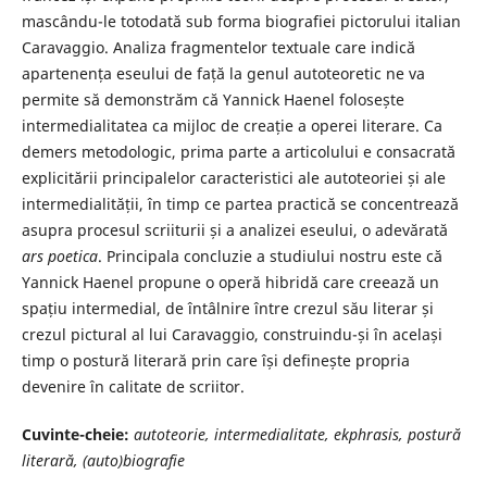
mascându-le totodată sub forma biografiei pictorului italian
Caravaggio. Analiza fragmentelor textuale care indică
apartenența eseului de față la genul autoteoretic ne va
permite să demonstrăm că Yannick Haenel folosește
intermedialitatea ca mijloc de creație a operei literare. Ca
demers metodologic, prima parte a articolului e consacrată
explicitării principalelor caracteristici ale autoteoriei și ale
intermedialității, în timp ce partea practică se concentrează
asupra procesul scriiturii și a analizei eseului, o adevărată
ars poetica
. Principala concluzie a studiului nostru este că
Yannick Haenel propune o operă hibridă care creează un
spațiu intermedial, de întâlnire între crezul său literar și
crezul pictural al lui Caravaggio, construindu-și în același
timp o postură literară prin care își definește propria
devenire în calitate de scriitor.
Cuvinte-cheie:
autoteorie, intermedialitate, ekphrasis, postur
ă
literară, (auto)biografie