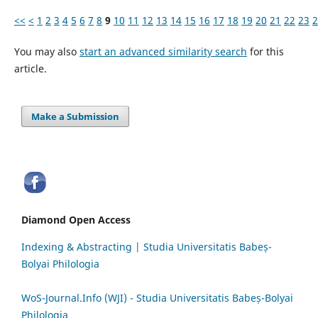
<<
<
1
2
3
4
5
6
7
8
9
10
11
12
13
14
15
16
17
18
19
20
21
22
23
2
You may also
start an advanced similarity search
for this
article.
Make a Submission
Diamond Open Access
Indexing & Abstracting | Studia Universitatis Babeș-
Bolyai Philologia
WoS-Journal.Info (WJI) - Studia Universitatis Babeș-Bolyai
Philologia