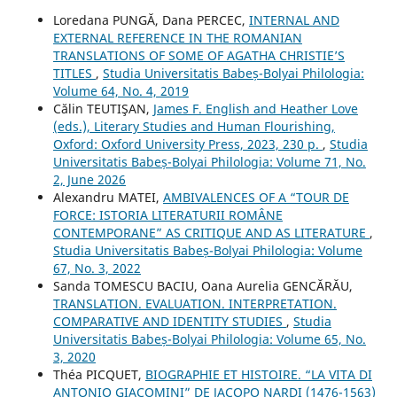
Loredana PUNGĂ, Dana PERCEC,
INTERNAL AND
EXTERNAL REFERENCE IN THE ROMANIAN
TRANSLATIONS OF SOME OF AGATHA CHRISTIE’S
TITLES
,
Studia Universitatis Babeș-Bolyai Philologia:
Volume 64, No. 4, 2019
Călin TEUTIŞAN,
James F. English and Heather Love
(eds.), Literary Studies and Human Flourishing,
Oxford: Oxford University Press, 2023, 230 p.
,
Studia
Universitatis Babeș-Bolyai Philologia: Volume 71, No.
2, June 2026
Alexandru MATEI,
AMBIVALENCES OF A “TOUR DE
FORCE: ISTORIA LITERATURII ROMÂNE
CONTEMPORANE” AS CRITIQUE AND AS LITERATURE
,
Studia Universitatis Babeș-Bolyai Philologia: Volume
67, No. 3, 2022
Sanda TOMESCU BACIU, Oana Aurelia GENCĂRĂU,
TRANSLATION. EVALUATION. INTERPRETATION.
COMPARATIVE AND IDENTITY STUDIES
,
Studia
Universitatis Babeș-Bolyai Philologia: Volume 65, No.
3, 2020
Théa PICQUET,
BIOGRAPHIE ET HISTOIRE. “LA VITA DI
ANTONIO GIACOMINI” DE JACOPO NARDI (1476-1563)