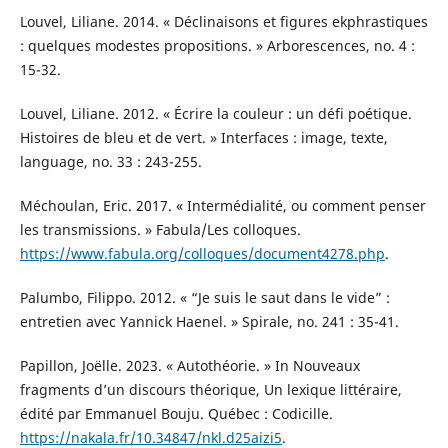
Louvel, Liliane. 2014. « Déclinaisons et figures ekphrastiques
: quelques modestes propositions. » Arborescences, no. 4 :
15-32.
Louvel, Liliane. 2012. « Écrire la couleur : un défi poétique.
Histoires de bleu et de vert. » Interfaces : image, texte,
language, no. 33 : 243-255.
Méchoulan, Eric. 2017. « Intermédialité, ou comment penser
les transmissions. » Fabula/Les colloques.
https://www.fabula.org/colloques/document4278.php
.
Palumbo, Filippo. 2012. « “Je suis le saut dans le vide” :
entretien avec Yannick Haenel. » Spirale, no. 241 : 35-41.
Papillon, Joëlle. 2023. « Autothéorie. » In Nouveaux
fragments d’un discours théorique, Un lexique littéraire,
édité par Emmanuel Bouju. Québec : Codicille.
https://nakala.fr/10.34847/nkl.d25aizi5
.