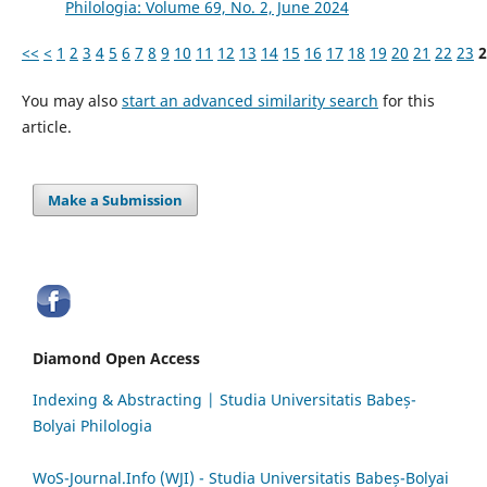
Philologia: Volume 69, No. 2, June 2024
<<
<
1
2
3
4
5
6
7
8
9
10
11
12
13
14
15
16
17
18
19
20
21
22
23
2
You may also
start an advanced similarity search
for this
article.
Make a Submission
Diamond Open Access
Indexing & Abstracting | Studia Universitatis Babeș-
Bolyai Philologia
WoS-Journal.Info (WJI) - Studia Universitatis Babeș-Bolyai