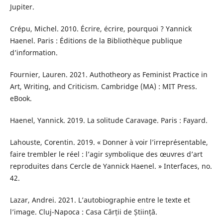
Jupiter.
Crépu, Michel. 2010. Écrire, écrire, pourquoi ? Yannick
Haenel. Paris : Éditions de la Bibliothèque publique
d’information.
Fournier, Lauren. 2021. Authotheory as Feminist Practice in
Art, Writing, and Criticism. Cambridge (MA) : MIT Press.
eBook.
Haenel, Yannick. 2019. La solitude Caravage. Paris : Fayard.
Lahouste, Corentin. 2019. « Donner à voir l’irreprésentable,
faire trembler le réel : l’agir symbolique des œuvres d’art
reproduites dans Cercle de Yannick Haenel. » Interfaces, no.
42.
Lazar, Andrei. 2021. L’autobiographie entre le texte et
l’image. Cluj-Napoca : Casa Cărții de Știință.