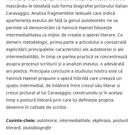
mascându-le totodată sub forma biografiei pictorului italian
Caravaggio. Analiza fragmentelor textuale care indică
apartenența eseului de față la genul autoteoretic ne va
permite să demonstrăm că Yannick Haenel folosește
intermedialitatea ca mijloc de creație a operei literare. Ca
demers metodologic, prima parte a articolului e consacrată
explicitării principalelor caracteristici ale autoteoriei și ale
intermedialității, în timp ce partea practică se concentrează
asupra procesul scriiturii și a analizei eseului, o adevărată
ars poetica
. Principala concluzie a studiului nostru este că
Yannick Haenel propune o operă hibridă care creează un
spațiu intermedial, de întâlnire între crezul său literar și
crezul pictural al lui Caravaggio, construindu-și în același
timp o postură literară prin care își definește propria
devenire în calitate de scriitor.
Cuvinte-cheie:
autoteorie, intermedialitate, ekphrasis, postur
ă
literară, (auto)biografie