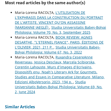
Most read articles by the same author(s)
Maria-Lorena RACOLȚA,
L’UTILISATION DE
L’EKPHRASIS DANS LA CONSTRUCTION DU PORTRAIT
DE L’ARTISTE. VINCENT QU’ON ASSASSINE
(MARIANNE JAEGLÉ)
,
Studia Universitatis Babeș-Bolyai
Philologia: Volume 70, No. 3, September 2025
Maria-Lorena RACOLȚA,
BOOK REVIEW: AGNES
DESARTHE, "L’ETERNEL FIANCE", PARIS, ÉDITIONS DE
L’OLIVIER, 2021, 211 P.
,
Studia Universitatis Babeș-
Bolyai Philologia: Volume 67, No. 3, 2022
Maria-Lorena RACOLȚA,
Ruxandra CesereAnne
Reverseau, Jessica Desclaux, Marcela Scibiorska,
Corentin Lahouste, Murs d’images d’écrivains,
Dispositifs enu, Noah’s Literary Ark for Gourmets.
Studies and Essays in Comparative Literature, Milano,
Edizioni AlboVersorio, 2023, 194 p.
,
Studia
Universitatis Babeș-Bolyai Philologia: Volume 69, No.
2, June 2024
Similar Articles