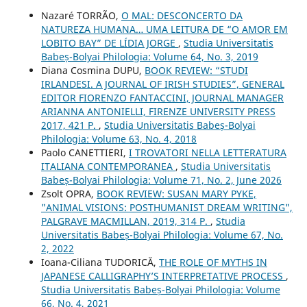
Nazaré TORRÃO,
O MAL: DESCONCERTO DA
NATUREZA HUMANA… UMA LEITURA DE “O AMOR EM
LOBITO BAY” DE LÍDIA JORGE
,
Studia Universitatis
Babeș-Bolyai Philologia: Volume 64, No. 3, 2019
Diana Cosmina DUPU,
BOOK REVIEW: “STUDI
IRLANDESI. A JOURNAL OF IRISH STUDIES”, GENERAL
EDITOR FIORENZO FANTACCINI, JOURNAL MANAGER
ARIANNA ANTONIELLI, FIRENZE UNIVERSITY PRESS
2017, 421 P.
,
Studia Universitatis Babeș-Bolyai
Philologia: Volume 63, No. 4, 2018
Paolo CANETTIERI,
I TROVATORI NELLA LETTERATURA
ITALIANA CONTEMPORANEA
,
Studia Universitatis
Babeș-Bolyai Philologia: Volume 71, No. 2, June 2026
Zsolt OPRA,
BOOK REVIEW: SUSAN MARY PYKE,
"ANIMAL VISIONS: POSTHUMANIST DREAM WRITING",
PALGRAVE MACMILLAN, 2019, 314 P.
,
Studia
Universitatis Babeș-Bolyai Philologia: Volume 67, No.
2, 2022
Ioana-Ciliana TUDORICĂ,
THE ROLE OF MYTHS IN
JAPANESE CALLIGRAPHY’S INTERPRETATIVE PROCESS
,
Studia Universitatis Babeș-Bolyai Philologia: Volume
66, No. 4, 2021