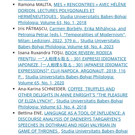
Ramona MALITA,
MES « RENCONTRES » AVEC HÉLÈNE
DORION. LECTURES POLYGONALES ET
HERMÉNEUTIQUES
,
Studia Universitatis Babeș-Bolyai
Philologia: Volume 63, No. 1, 2018
Iris PĂTRAȘCU,
Carmen Borbély, Erika Mihálycsa, and
Petronia Petrar (eds.), "Temporalities of Modernism",
Milan: Ledizioni, 2022, 379 p.
,
Studia Universitatis
Babeș-Bolyai Philologia: Volume 68, No. 4, 2023
Ioana Ruxandra TOŞU,
BOOK REVIEW: RODICA
FRENȚIU, 一"人相撲を取る：301 EXPRESII IDIOMATICE
JAPONEZE, [一人相撲を取る：301 JAPANESE IDIOMATIC
EXPRESSIONS]" CLUJ-NAPOCA, ARGONAUT, 2018; 116
P.
,
Studia Universitatis Babeș-Bolyai Philologia:
Volume 65, No. 1, 2020
Ana-Karina SCHNEIDER,
COFFEE, TRUFFLES AND
OTHER DELIGHTS IN ANNE ENRIGHT’S “THE PLEASURE
OF ELIZA LYNCH”
,
Studia Universitatis Babeș-Bolyai
Philologia: Volume 63, No. 4, 2018
Bettina ENE,
LANGUAGE AS A TOOL OF INFLUENCE: A
DISCOURSE ANALYSIS OF DAENERYS TARGARYEN’S
SPEECHES IN DOTHRAKI AND HIGH VALYRIAN IN
GAME OF THRONES
,
Studia Universitatis Babeș-Bolyai