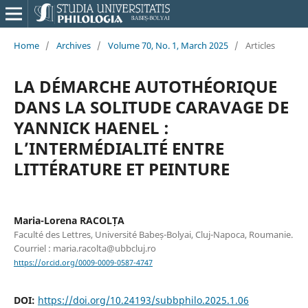
Home
/
Archives
/
Volume 70, No. 1, March 2025
/
Articles
LA DÉMARCHE AUTOTHÉORIQUE
DANS LA SOLITUDE CARAVAGE DE
YANNICK HAENEL :
L’INTERMÉDIALITÉ ENTRE
LITTÉRATURE ET PEINTURE
Maria-Lorena RACOLȚA
Faculté des Lettres, Université Babeș-Bolyai, Cluj-Napoca, Roumanie.
Courriel : maria.racolta@ubbcluj.ro
https://orcid.org/0009-0009-0587-4747
DOI:
https://doi.org/10.24193/subbphilo.2025.1.06