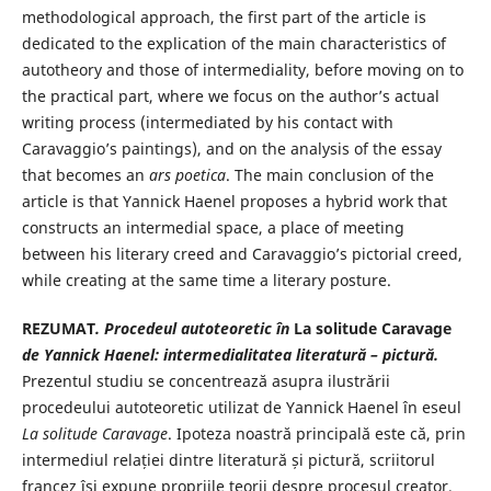
methodological approach, the first part of the article is
dedicated to the explication of the main characteristics of
autotheory and those of intermediality, before moving on to
the practical part, where we focus on the author’s actual
writing process (intermediated by his contact with
Caravaggio’s paintings), and on the analysis of the essay
that becomes an
ars poetica
. The main conclusion of the
article is that Yannick Haenel proposes a hybrid work that
constructs an intermedial space, a place of meeting
between his literary creed and Caravaggio’s pictorial creed,
while creating at the same time a literary posture.
REZUMAT
. Procedeul autoteoretic în
La solitude Caravage
de Yannick
Haenel: intermedialitatea literatură – pictură.
Prezentul studiu se concentrează asupra ilustrării
procedeului autoteoretic utilizat de Yannick Haenel în eseul
La solitude Caravage
. Ipoteza noastră principală este că, prin
intermediul relației dintre literatură și pictură, scriitorul
francez își expune propriile teorii despre procesul creator,