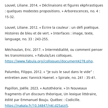
Louvel, Liliane. 2014. « Déclinaisons et figures ekphrastiques
: quelques modestes propositions. » Arborescences, no. 4 :
15-32.
Louvel, Liliane. 2012. « Écrire la couleur : un défi poétique.
Histoires de bleu et de vert. » Interfaces : image, texte,
language, no. 33 : 243-255.
Méchoulan, Eric. 2017. « Intermédialité, ou comment penser
les transmissions. » Fabula/Les colloques.
https://www.fabula.org/colloques/document4278.php
.
Palumbo, Filippo. 2012. « “Je suis le saut dans le vide” :
entretien avec Yannick Haenel. » Spirale, no. 241 : 35-41.
Papillon, Joëlle. 2023. « Autothéorie. » In Nouveaux
fragments d’un discours théorique, Un lexique littéraire,
édité par Emmanuel Bouju. Québec : Codicille.
https://nakala.fr/10.34847/nkl.d25aizi5
.