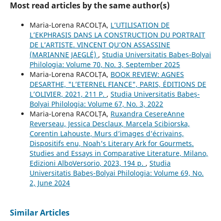
Most read articles by the same author(s)
Maria-Lorena RACOLȚA,
L’UTILISATION DE
L’EKPHRASIS DANS LA CONSTRUCTION DU PORTRAIT
DE L’ARTISTE. VINCENT QU’ON ASSASSINE
(MARIANNE JAEGLÉ)
,
Studia Universitatis Babeș-Bolyai
Philologia: Volume 70, No. 3, September 2025
Maria-Lorena RACOLȚA,
BOOK REVIEW: AGNES
DESARTHE, "L’ETERNEL FIANCE", PARIS, ÉDITIONS DE
L’OLIVIER, 2021, 211 P.
,
Studia Universitatis Babeș-
Bolyai Philologia: Volume 67, No. 3, 2022
Maria-Lorena RACOLȚA,
Ruxandra CesereAnne
Reverseau, Jessica Desclaux, Marcela Scibiorska,
Corentin Lahouste, Murs d’images d’écrivains,
Dispositifs enu, Noah’s Literary Ark for Gourmets.
Studies and Essays in Comparative Literature, Milano,
Edizioni AlboVersorio, 2023, 194 p.
,
Studia
Universitatis Babeș-Bolyai Philologia: Volume 69, No.
2, June 2024
Similar Articles