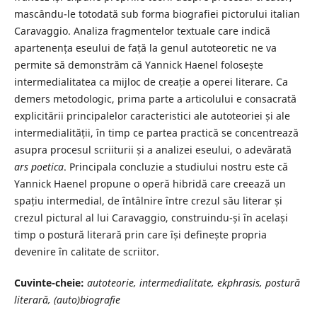
mascându-le totodată sub forma biografiei pictorului italian
Caravaggio. Analiza fragmentelor textuale care indică
apartenența eseului de față la genul autoteoretic ne va
permite să demonstrăm că Yannick Haenel folosește
intermedialitatea ca mijloc de creație a operei literare. Ca
demers metodologic, prima parte a articolului e consacrată
explicitării principalelor caracteristici ale autoteoriei și ale
intermedialității, în timp ce partea practică se concentrează
asupra procesul scriiturii și a analizei eseului, o adevărată
ars poetica
. Principala concluzie a studiului nostru este că
Yannick Haenel propune o operă hibridă care creează un
spațiu intermedial, de întâlnire între crezul său literar și
crezul pictural al lui Caravaggio, construindu-și în același
timp o postură literară prin care își definește propria
devenire în calitate de scriitor.
Cuvinte-cheie:
autoteorie, intermedialitate, ekphrasis, postur
ă
literară, (auto)biografie