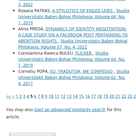
3, 2022
Roxana PATRAS,
A STYLISTICS OF EXILED LIVES
,
Studia
Universitatis Babeș-Bolyai Philologia: Volume 64, No.
1, 2019
Alina PREDA,
DYNAMICS OF IDENTITY NEGOTIATION:
A CASE STUDY ON A FACEBOOK POST PERTAINING TO
ABORTION RIGHTS
,
Studia Universitatis Babeș-Bolyai
Philologia: Volume 67, No. 4, 2022
Constantina Raveca BULEU,
FLICKER
,
Studia
Universitatis Babeș-Bolyai Philologia: Volume 64, No.
1, 2019
Corneliu POPA,
EU, TRADUTOR, ME CONFESSO
,
Studia
Universitatis Babeș-Bolyai Philologia: Volume 62, No.
4, 2017
<<
<
1
2
3
4
5
6
7
8
9
10
11
12
13
14
15
16
17
18
19
20
21
22
23
2
You may also
start an advanced similarity search
for this
article.