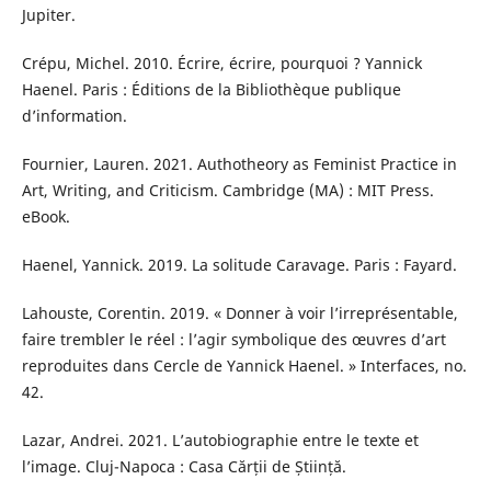
Jupiter.
Crépu, Michel. 2010. Écrire, écrire, pourquoi ? Yannick
Haenel. Paris : Éditions de la Bibliothèque publique
d’information.
Fournier, Lauren. 2021. Authotheory as Feminist Practice in
Art, Writing, and Criticism. Cambridge (MA) : MIT Press.
eBook.
Haenel, Yannick. 2019. La solitude Caravage. Paris : Fayard.
Lahouste, Corentin. 2019. « Donner à voir l’irreprésentable,
faire trembler le réel : l’agir symbolique des œuvres d’art
reproduites dans Cercle de Yannick Haenel. » Interfaces, no.
42.
Lazar, Andrei. 2021. L’autobiographie entre le texte et
l’image. Cluj-Napoca : Casa Cărții de Știință.