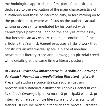
methodological approach, the first part of the article is
dedicated to the explication of the main characteristics of
autotheory and those of intermediality, before moving on to
the practical part, where we focus on the author’s actual
writing process (intermediated by his contact with
Caravaggio’s paintings), and on the analysis of the essay
that becomes an
ars poetica
. The main conclusion of the
article is that Yannick Haenel proposes a hybrid work that
constructs an intermedial space, a place of meeting
between his literary creed and Caravaggio’s pictorial creed,
while creating at the same time a literary posture.
REZUMAT
. Procedeul autoteoretic în
La solitude Caravage
de Yannick
Haenel: intermedialitatea literatură – pictură.
Prezentul studiu se concentrează asupra ilustrării
procedeului autoteoretic utilizat de Yannick Haenel în eseul
La solitude Caravage
. Ipoteza noastră principală este că, prin
intermediul relației dintre literatură și pictură, scriitorul
francez își expune propriile teorii despre procesul creator,