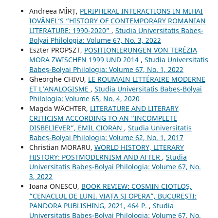
Andreea MÎRȚ,
PERIPHERAL INTERACTIONS IN MIHAI
IOVĂNEL’S “HISTORY OF CONTEMPORARY ROMANIAN
LITERATURE: 1990-2020”
,
Studia Universitatis Babeș-
Bolyai Philologia: Volume 67, No. 3, 2022
Eszter PROPSZT,
POSITIONIERUNGEN VON TERÉZIA
MORA ZWISCHEN 1999 UND 2014
,
Studia Universitatis
Babeș-Bolyai Philologia: Volume 67, No. 1, 2022
Gheorghe CHIVU,
LE ROUMAIN LITTÉRAIRE MODERNE
ET L’ANALOGISME
,
Studia Universitatis Babeș-Bolyai
Philologia: Volume 65, No. 4, 2020
Magda WÄCHTER,
LITERATURE AND LITERARY
CRITICISM ACCORDING TO AN “INCOMPLETE
DISBELIEVER”, EMIL CIORAN
,
Studia Universitatis
Babeș-Bolyai Philologia: Volume 62, No. 1, 2017
Christian MORARU,
WORLD HISTORY, LITERARY
HISTORY: POSTMODERNISM AND AFTER
,
Studia
Universitatis Babeș-Bolyai Philologia: Volume 67, No.
3, 2022
Ioana ONESCU,
BOOK REVIEW: COSMIN CIOTLOȘ,
“CENACLUL DE LUNI. VIAȚA ȘI OPERA”, BUCUREȘTI:
PANDORA PUBLISHING, 2021, 464 P.
,
Studia
Universitatis Babeș-Bolyai Philologia: Volume 67, No.