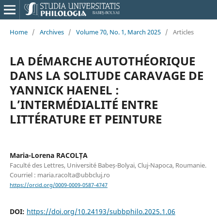
Home
/
Archives
/
Volume 70, No. 1, March 2025
/
Articles
LA DÉMARCHE AUTOTHÉORIQUE
DANS LA SOLITUDE CARAVAGE DE
YANNICK HAENEL :
L’INTERMÉDIALITÉ ENTRE
LITTÉRATURE ET PEINTURE
Maria-Lorena RACOLȚA
Faculté des Lettres, Université Babeș-Bolyai, Cluj-Napoca, Roumanie.
Courriel : maria.racolta@ubbcluj.ro
https://orcid.org/0009-0009-0587-4747
DOI:
https://doi.org/10.24193/subbphilo.2025.1.06