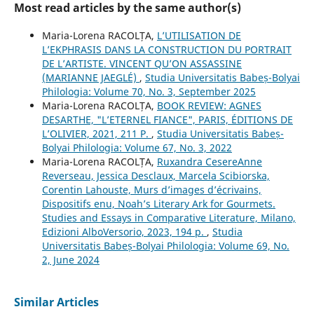
Most read articles by the same author(s)
Maria-Lorena RACOLȚA,
L’UTILISATION DE
L’EKPHRASIS DANS LA CONSTRUCTION DU PORTRAIT
DE L’ARTISTE. VINCENT QU’ON ASSASSINE
(MARIANNE JAEGLÉ)
,
Studia Universitatis Babeș-Bolyai
Philologia: Volume 70, No. 3, September 2025
Maria-Lorena RACOLȚA,
BOOK REVIEW: AGNES
DESARTHE, "L’ETERNEL FIANCE", PARIS, ÉDITIONS DE
L’OLIVIER, 2021, 211 P.
,
Studia Universitatis Babeș-
Bolyai Philologia: Volume 67, No. 3, 2022
Maria-Lorena RACOLȚA,
Ruxandra CesereAnne
Reverseau, Jessica Desclaux, Marcela Scibiorska,
Corentin Lahouste, Murs d’images d’écrivains,
Dispositifs enu, Noah’s Literary Ark for Gourmets.
Studies and Essays in Comparative Literature, Milano,
Edizioni AlboVersorio, 2023, 194 p.
,
Studia
Universitatis Babeș-Bolyai Philologia: Volume 69, No.
2, June 2024
Similar Articles