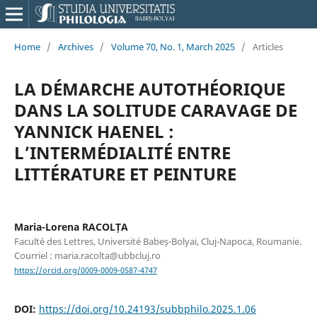
Home
/
Archives
/
Volume 70, No. 1, March 2025
/
Articles
LA DÉMARCHE AUTOTHÉORIQUE
DANS LA SOLITUDE CARAVAGE DE
YANNICK HAENEL :
L’INTERMÉDIALITÉ ENTRE
LITTÉRATURE ET PEINTURE
Maria-Lorena RACOLȚA
Faculté des Lettres, Université Babeș-Bolyai, Cluj-Napoca, Roumanie.
Courriel : maria.racolta@ubbcluj.ro
https://orcid.org/0009-0009-0587-4747
DOI:
https://doi.org/10.24193/subbphilo.2025.1.06