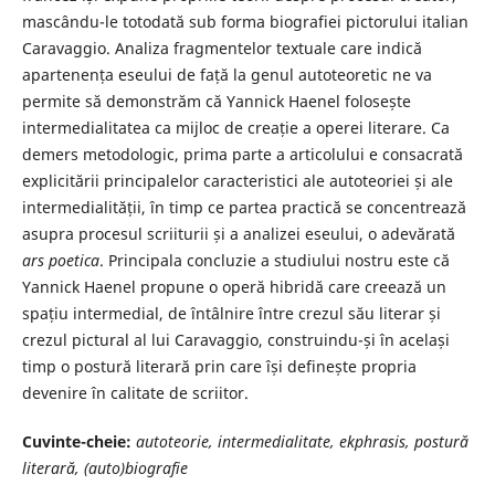
mascându-le totodată sub forma biografiei pictorului italian
Caravaggio. Analiza fragmentelor textuale care indică
apartenența eseului de față la genul autoteoretic ne va
permite să demonstrăm că Yannick Haenel folosește
intermedialitatea ca mijloc de creație a operei literare. Ca
demers metodologic, prima parte a articolului e consacrată
explicitării principalelor caracteristici ale autoteoriei și ale
intermedialității, în timp ce partea practică se concentrează
asupra procesul scriiturii și a analizei eseului, o adevărată
ars poetica
. Principala concluzie a studiului nostru este că
Yannick Haenel propune o operă hibridă care creează un
spațiu intermedial, de întâlnire între crezul său literar și
crezul pictural al lui Caravaggio, construindu-și în același
timp o postură literară prin care își definește propria
devenire în calitate de scriitor.
Cuvinte-cheie:
autoteorie, intermedialitate, ekphrasis, postur
ă
literară, (auto)biografie