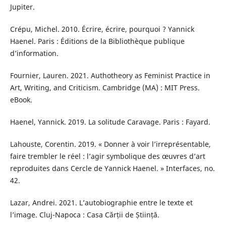
Jupiter.
Crépu, Michel. 2010. Écrire, écrire, pourquoi ? Yannick
Haenel. Paris : Éditions de la Bibliothèque publique
d’information.
Fournier, Lauren. 2021. Authotheory as Feminist Practice in
Art, Writing, and Criticism. Cambridge (MA) : MIT Press.
eBook.
Haenel, Yannick. 2019. La solitude Caravage. Paris : Fayard.
Lahouste, Corentin. 2019. « Donner à voir l’irreprésentable,
faire trembler le réel : l’agir symbolique des œuvres d’art
reproduites dans Cercle de Yannick Haenel. » Interfaces, no.
42.
Lazar, Andrei. 2021. L’autobiographie entre le texte et
l’image. Cluj-Napoca : Casa Cărții de Știință.