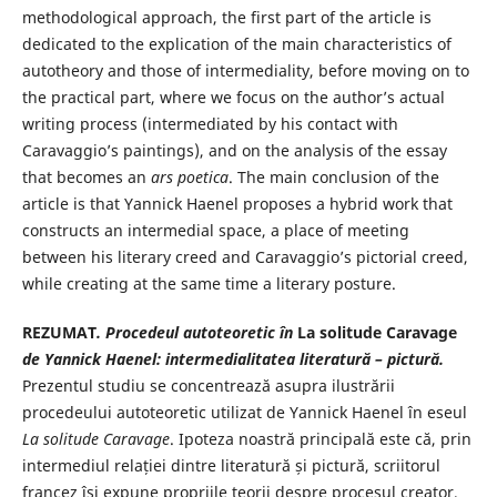
methodological approach, the first part of the article is
dedicated to the explication of the main characteristics of
autotheory and those of intermediality, before moving on to
the practical part, where we focus on the author’s actual
writing process (intermediated by his contact with
Caravaggio’s paintings), and on the analysis of the essay
that becomes an
ars poetica
. The main conclusion of the
article is that Yannick Haenel proposes a hybrid work that
constructs an intermedial space, a place of meeting
between his literary creed and Caravaggio’s pictorial creed,
while creating at the same time a literary posture.
REZUMAT
. Procedeul autoteoretic în
La solitude Caravage
de Yannick
Haenel: intermedialitatea literatură – pictură.
Prezentul studiu se concentrează asupra ilustrării
procedeului autoteoretic utilizat de Yannick Haenel în eseul
La solitude Caravage
. Ipoteza noastră principală este că, prin
intermediul relației dintre literatură și pictură, scriitorul
francez își expune propriile teorii despre procesul creator,