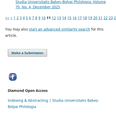
Studia Universitatis Babeș-Bolyai Philologia: Volume
70, No. 4, December 2025
<<
<
1
2
3
4
5
6
7
8
9
10
11
12
13
14
15
16
17
18
19
20
21
22
23
2
You may also
start an advanced similarity search
for this
article.
Make a Submission
Diamond Open Access
Indexing & Abstracting | Studia Universitatis Babeș-
Bolyai Philologia