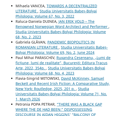
Mihaela VANCEA,
TOWARDS A DECENTRALIZED
LITERATURE
,
Studia Universitatis Babeș-Bolyai
Philologia: Volume 67, No. 3, 2022
Raluca-Daniela DUINEA,
JAN ERIK VOLD – The
Renowned Norwegian Word Architect and Performer
,
Studia Universitatis Babeș-Bolyai Philologia: Volume
68, No. 2, 2023
Gabriela GLĂVAN,
PANDEMIC BIOPOLITICS IN
ROMANIAN LITERATURE
,
Studia Universitatis Babeș-
Bolyai Philologia: Volume 69, No. 2, June 2024
Paul Mihai PARASCHIV,
Ruxandra Cesereanu, „Lumi de
ficțiune, lumi de realitate”, București: Editura Tracus
Arte, 2022, 354p.
,
Studia Universitatis Babeș-Bolyai
Philologia: Volume 68, No. 4, 2023
Flavia-Singrid WITOWSKI,
David McKinney, Samuel
Beckett and Recent Irish Fiction: A Comparative Study,
New York: Routledge, 2025, 201 p.
,
Studia
Universitatis Babeș-Bolyai Philologia: Volume 71, No.
1, March 2026
Petronia POPA PETRAR,
“THERE WAS A BLACK GAP
WHERE THE DE HAD BEEN:” DISPOSSESSING
DISCOURSE IN AIDAN HIGGINS’ “BALCONY OF