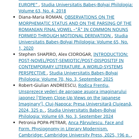
EUROPE”
,
Studia Universitatis Babeș-Bolyai Philologia:
Volume 63, No. 4, 2018
Diana-Maria ROMAN,
OBSERVATIONS ON THE
MORPHEMATIC STATUS AND ON THE PARSING OF THE
ROMANIAN FINAL VOWEL –"Ă" IN COMMON NOUNS
FORMED THROUGH MOTIONAL DERIVATION
,
Studia
Universitatis Babeș-Bolyai Philologia: Volume 65, No.
1, 2020
Stephen SHAPIRO, Alex CIOROGAR,
INTRODUCTION:
POST-NOVEL/POST-SEMIOTIC/POST-DISPOSITIF IN
CONTEMPORARY LITERATURE. A WORLD-SYSTEMS
PERSPECTIVE
,
Studia Universitatis Babeș-Bolyai
Philologia: Volume 70, No. 3, September 2025
Robert-Giulian ANDREESCU,
Rodica Frenţiu,
Unsprezece vederi de aproape asupra imaginarului
japonez [‘Eleven Close-Up Views on the Japanese
Imaginary’], Cluj-Napoca: Presa Universitară Clujeană,
2024, 325 p.
,
Studia Universitatis Babeș-Bolyai
Philologia: Volume 69, No. 3, September 2024
Petronia POPA-PETRAR,
Anca Pârvulescu. Face and
Form. Physiognomy in Literary Modernism.
Cambridge: Cambridge University Press, 2025, 196 p.
,