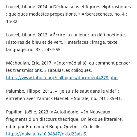
Louvel, Liliane. 2014. « Déclinaisons et figures ekphrastiques
: quelques modestes propositions. » Arborescences, no. 4 :
15-32.
Louvel, Liliane. 2012. « Écrire la couleur : un défi poétique.
Histoires de bleu et de vert. » Interfaces : image, texte,
language, no. 33 : 243-255.
Méchoulan, Eric. 2017. « Intermédialité, ou comment penser
les transmissions. » Fabula/Les colloques.
https://www.fabula.org/colloques/document4278.php
.
Palumbo, Filippo. 2012. « “Je suis le saut dans le vide” :
entretien avec Yannick Haenel. » Spirale, no. 241 : 35-41.
Papillon, Joëlle. 2023. « Autothéorie. » In Nouveaux
fragments d’un discours théorique, Un lexique littéraire,
édité par Emmanuel Bouju. Québec : Codicille.
https://nakala.fr/10.34847/nkl.d25aizi5
.