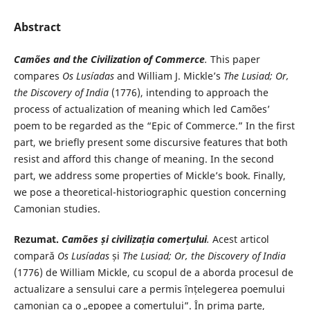
Abstract
Camões and the Civilization of Commerce
.
This paper
compares
Os Lusíadas
and William J. Mickle’s
The Lusiad; Or,
the Discovery of India
(1776), intending to approach the
process of actualization of meaning which led Camões’
poem to be regarded as the “Epic of Commerce.” In the first
part, we briefly present some discursive features that both
resist and afford this change of meaning. In the second
part, we address some properties of Mickle’s book. Finally,
we pose a theoretical-historiographic question concerning
Camonian studies.
Rezumat.
Camões și civilizația comerțului
.
Acest articol
compară
Os Lusíadas
și
The Lusiad; Or, the Discovery of India
(1776) de William Mickle, cu scopul de a aborda procesul de
actualizare a sensului care a permis înțelegerea poemului
camonian ca o „epopee a comerțului”. În prima parte,