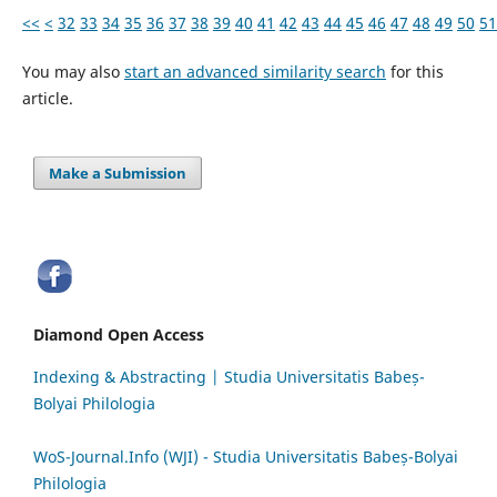
<<
<
32
33
34
35
36
37
38
39
40
41
42
43
44
45
46
47
48
49
50
51
You may also
start an advanced similarity search
for this
article.
Make a Submission
Diamond Open Access
Indexing & Abstracting | Studia Universitatis Babeș-
Bolyai Philologia
WoS-Journal.Info (WJI) - Studia Universitatis Babeș-Bolyai
Philologia