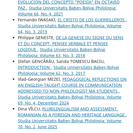
EVOLUCIÓN DEL CONCEPTO “POESÍA” EN OCTAVIO
PAZ
,
Studia Universitatis Babeș-Bolyai Philologia:
Volume 66, No. 4, 2021
Fernando IWASAKI,
EL CRISTO DE LOS GUERRILLEROS
,
Studia Universitatis Babeș-Bolyai Philologia: Volume
64, No. 3, 2019
Philippe GENESTE,
DE LA GENESE DU SIGNE DU SENS
ET DU CONCEPT, PENSEE VERBALE ET PENSEE
LOGIQUE
,
Studia Universitatis Babeș-Bolyai
Philologia: Volume 63, No. 3, 2018
Ștefan GENCĂRĂU, Sanda TOMESCU BACIU,
INTRODUCTION
,
Studia Universitatis Babeș-Bolyai
Philologia: Volume 62, No. 3, 2017
Vlad-Georgian MEZEI,
PEDAGOGICAL REFLECTIONS ON
AN ENGLISH-TAUGHT COURSE IN COMMUNICATION
ADDRESSED TO NON-PHILOLOGIST MA STUDENTS
,
Studia Universitatis Babeș-Bolyai Philologia: Volume
69, No. 4, December 2024
Dina VÎLCU,
PLURILINGUALISM AND ASSESSMENT.
ROMANIAN AS A FOREIGN AND HERITAGE LANGUAGE
,
Studia Universitatis Babeș-Bolyai Philologia: Volume
70, No. 2, June 2025