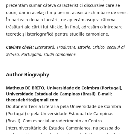
prezentăm sumar câteva caracteristici discursive care se
opun, dar în același timp permit această schimbare de sens.
În partea a doua a lucrării, ne aplecăm asupra câtorva
trăsături ale cărții lui Mickle. În final, adresăm o întrebare
teoretic și istoriografică pentru studiile camoniene.
Cuvinte cheie:
Literatură, Traducere, Istorie, Critico, secolul al
XVI-lea, Portugalia,
studii camoniene.
Author Biography
Matheus DE BRITO,
Universidade de Coimbra (Portugal),
Universidade Estadual de Campinas (Brasil). E-mail:
theosdebrito@gmail.com
Doutor em Teoria Literária pela Universidade de Coimbra
(Portugal) e pela Universidade Estadual de Campinas
(Brasil). Com especial agradecimento ao Centro
Interuniversitário de Estudos Camonianos, na pessoa do