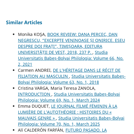
Similar Articles
Monika KOŞA,
BOOK REVIEW: DANA PERCEC, DAN
NEGRESCU, “EXCERPTE VENINOASE ȘI ONIRICE. ESEU
DESPRE DOI FRAȚI”, TIMIȘOARA, EDITURA
UNIVERSITĂȚII DE VEST, 2018, 237 P.
,
Studia
Universitatis Babeș-Bolyai Philologia: Volume 66, No.
2, 2021
Carmen ANDREI,
DE L’HÉRITAGE DANS LE RÉCIT DE
FILIATION AU MASCULIN
,
Studia Universitatis Babeș-
Bolyai Philologia: Volume 63, No. 1, 2018
Cristina VARGA, Maria Teresa ZANOLA,
INTRODUCTION
,
Studia Universitatis Babeș-Bolyai
Philologia: Volume 69, No. 1, March 2024
Emma DUQUET,
LE JOURNAL FILMÉ FÉMININ À LA
LUMIÈRE DE L’AUTOTHÉORIE : HISTOIRES DU «
MAUVAIS GENRE »
,
Studia Universitatis Babeș-Bolyai
Philologia: Volume 70, No. 1, March 2025
Alí CALDERÓN FARFÁN,
FUTURO PASADO. LA