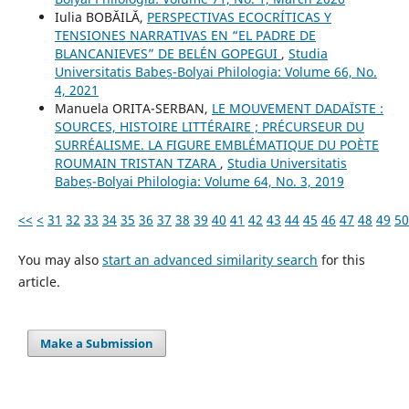
Iulia BOBĂILĂ,
PERSPECTIVAS ECOCRÍTICAS Y
TENSIONES NARRATIVAS EN “EL PADRE DE
BLANCANIEVES” DE BELÉN GOPEGUI
,
Studia
Universitatis Babeș-Bolyai Philologia: Volume 66, No.
4, 2021
Manuela ORITA-SERBAN,
LE MOUVEMENT DADAÏSTE :
SOURCES, HISTOIRE LITTÉRAIRE ; PRÉCURSEUR DU
SURRÉALISME. LA FIGURE EMBLÉMATIQUE DU POÈTE
ROUMAIN TRISTAN TZARA
,
Studia Universitatis
Babeș-Bolyai Philologia: Volume 64, No. 3, 2019
<<
<
31
32
33
34
35
36
37
38
39
40
41
42
43
44
45
46
47
48
49
50
You may also
start an advanced similarity search
for this
article.
Make a Submission