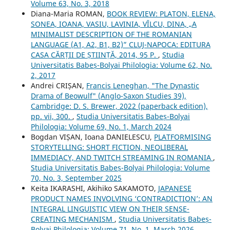
Volume 63, No. 3, 2018
Diana-Maria ROMAN,
BOOK REVIEW: PLATON, ELENA,
SONEA, IOANA, VASIU, LAVINIA, VÎLCU, DINA, „A
MINIMALIST DESCRIPTION OF THE ROMANIAN
LANGUAGE (A1, A2, B1, B2)” CLUJ-NAPOCA: EDITURA
CASA CĂRȚII DE ȘTIINȚĂ, 2014, 95 P.
,
Studia
Universitatis Babeș-Bolyai Philologia: Volume 62, No.
2, 2017
Andrei CRIȘAN,
Francis Leneghan, "The Dynastic
Drama of Beowulf" (Anglo-Saxon Studies 39),
Cambridge: D. S. Brewer, 2022 (paperback edition),
pp. vii, 300.
,
Studia Universitatis Babeș-Bolyai
Philologia: Volume 69, No. 1, March 2024
Bogdan VIȘAN, Ioana DANIELESCU,
PLATFORMISING
STORYTELLING: SHORT FICTION, NEOLIBERAL
IMMEDIACY, AND TWITCH STREAMING IN ROMANIA
,
Studia Universitatis Babeș-Bolyai Philologia: Volume
70, No. 3, September 2025
Keita IKARASHI, Akihiko SAKAMOTO,
JAPANESE
PRODUCT NAMES INVOLVING ‘CONTRADICTION’: AN
INTEGRAL LINGUISTIC VIEW ON THEIR SENSE-
CREATING MECHANISM
,
Studia Universitatis Babeș-
Bolyai Philologia: Volume 71, No. 1, March 2026