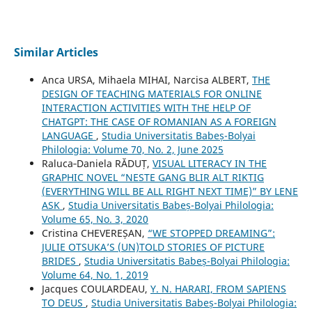
Similar Articles
Anca URSA, Mihaela MIHAI, Narcisa ALBERT,
THE
DESIGN OF TEACHING MATERIALS FOR ONLINE
INTERACTION ACTIVITIES WITH THE HELP OF
CHATGPT: THE CASE OF ROMANIAN AS A FOREIGN
LANGUAGE
,
Studia Universitatis Babeș-Bolyai
Philologia: Volume 70, No. 2, June 2025
Raluca‐Daniela RĂDUȚ,
VISUAL LITERACY IN THE
GRAPHIC NOVEL “NESTE GANG BLIR ALT RIKTIG
(EVERYTHING WILL BE ALL RIGHT NEXT TIME)” BY LENE
ASK
,
Studia Universitatis Babeș-Bolyai Philologia:
Volume 65, No. 3, 2020
Cristina CHEVEREȘAN,
“WE STOPPED DREAMING”:
JULIE OTSUKA’S (UN)TOLD STORIES OF PICTURE
BRIDES
,
Studia Universitatis Babeș-Bolyai Philologia:
Volume 64, No. 1, 2019
Jacques COULARDEAU,
Y. N. HARARI, FROM SAPIENS
TO DEUS
,
Studia Universitatis Babeș-Bolyai Philologia: