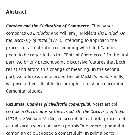
Abstract
Camões and the Civilization of Commerce
.
This paper
compares
Os Lusíadas
and William J. Mickle’s
The Lusiad; Or,
the Discovery of India
(1776), intending to approach the
process of actualization of meaning which led Camões’
poem to be regarded as the “Epic of Commerce.” In the first
part, we briefly present some discursive features that both
resist and afford this change of meaning. In the second
part, we address some properties of Mickle’s book. Finally,
we pose a theoretical-historiographic question concerning
Camonian studies.
Rezumat.
Camões și civilizația comerțului
.
Acest articol
compară
Os Lusíadas
și
The Lusiad; Or, the Discovery of India
(1776) de William Mickle, cu scopul de a aborda procesul de
actualizare a sensului care a permis înțelegerea poemului
camonian ca o „epopee a comerțului”. În prima parte,