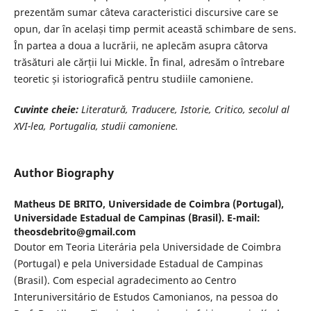
prezentăm sumar câteva caracteristici discursive care se
opun, dar în același timp permit această schimbare de sens.
În partea a doua a lucrării, ne aplecăm asupra câtorva
trăsături ale cărții lui Mickle. În final, adresăm o întrebare
teoretic și istoriografică pentru studiile camoniene.
Cuvinte cheie:
Literatură, Traducere, Istorie, Critico, secolul al
XVI-lea, Portugalia,
studii camoniene.
Author Biography
Matheus DE BRITO,
Universidade de Coimbra (Portugal),
Universidade Estadual de Campinas (Brasil). E-mail:
theosdebrito@gmail.com
Doutor em Teoria Literária pela Universidade de Coimbra
(Portugal) e pela Universidade Estadual de Campinas
(Brasil). Com especial agradecimento ao Centro
Interuniversitário de Estudos Camonianos, na pessoa do