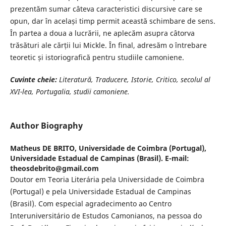
prezentăm sumar câteva caracteristici discursive care se
opun, dar în același timp permit această schimbare de sens.
În partea a doua a lucrării, ne aplecăm asupra câtorva
trăsături ale cărții lui Mickle. În final, adresăm o întrebare
teoretic și istoriografică pentru studiile camoniene.
Cuvinte cheie:
Literatură, Traducere, Istorie, Critico, secolul al
XVI-lea, Portugalia,
studii camoniene.
Author Biography
Matheus DE BRITO,
Universidade de Coimbra (Portugal),
Universidade Estadual de Campinas (Brasil). E-mail:
theosdebrito@gmail.com
Doutor em Teoria Literária pela Universidade de Coimbra
(Portugal) e pela Universidade Estadual de Campinas
(Brasil). Com especial agradecimento ao Centro
Interuniversitário de Estudos Camonianos, na pessoa do