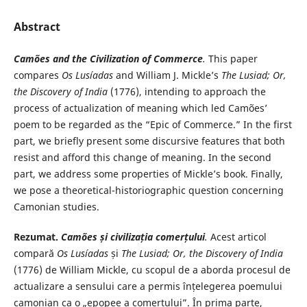
Abstract
Camões and the Civilization of Commerce
.
This paper
compares
Os Lusíadas
and William J. Mickle’s
The Lusiad; Or,
the Discovery of India
(1776), intending to approach the
process of actualization of meaning which led Camões’
poem to be regarded as the “Epic of Commerce.” In the first
part, we briefly present some discursive features that both
resist and afford this change of meaning. In the second
part, we address some properties of Mickle’s book. Finally,
we pose a theoretical-historiographic question concerning
Camonian studies.
Rezumat.
Camões și civilizația comerțului
.
Acest articol
compară
Os Lusíadas
și
The Lusiad; Or, the Discovery of India
(1776) de William Mickle, cu scopul de a aborda procesul de
actualizare a sensului care a permis înțelegerea poemului
camonian ca o „epopee a comerțului”. În prima parte,