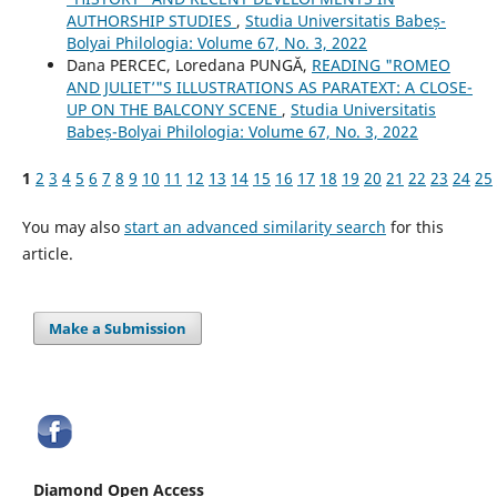
AUTHORSHIP STUDIES
,
Studia Universitatis Babeș-
Bolyai Philologia: Volume 67, No. 3, 2022
Dana PERCEC, Loredana PUNGĂ,
READING "ROMEO
AND JULIET’"S ILLUSTRATIONS AS PARATEXT: A CLOSE-
UP ON THE BALCONY SCENE
,
Studia Universitatis
Babeș-Bolyai Philologia: Volume 67, No. 3, 2022
1
2
3
4
5
6
7
8
9
10
11
12
13
14
15
16
17
18
19
20
21
22
23
24
25
You may also
start an advanced similarity search
for this
article.
Make a Submission
Diamond Open Access