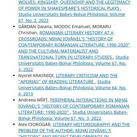
WOLVES: KINGSHIP, QUEENSHIP AND THE LEGITIMACY
OF POWER IN SHAKESPEARE’S HISTORICAL PLAYS
,
Studia Universitatis Babeș-Bolyai Philologia: Volume
67, No. 2, 2022
GÂRDAN Daiana, MODOC Emanuel, MORARU
Christian,
ROMANIAN LITERARY HISTORY AT A
CROSSROADS: MIHAI IOVĂNEL’S “HISTORY OF
CONTEMPORARY ROMANIAN LITERATURE: 1990-2020”
AND THE CULTURAL-MATERIALIST AND
TRANSNATIONAL TURN IN LITERARY STUDIES
,
Studia
Universitatis Babeș-Bolyai Philologia: Volume 67, No.
3, 2022
Nysret KRASNIQI,
LITERARY CRITICISM AND THE
“APORIAS” OF READING LITERATURE
,
Studia
Universitatis Babeș-Bolyai Philologia: Volume 64, No.
4, 2019
Andreea MÎRȚ,
PERIPHERAL INTERACTIONS IN MIHAI
IOVĂNEL’S “HISTORY OF CONTEMPORARY ROMANIAN
LITERATURE: 1990-2020”
,
Studia Universitatis Babeș-
Bolyai Philologia: Volume 67, No. 3, 2022
Alex CIOROGAR,
LITERARY HISTORIOGRAPHY AND THE
PROBLEM OF THE AUTHOR: MIHAI IOVĂNEL’S
“HISTORY” AND RECENT DEVELOPMENTS IN