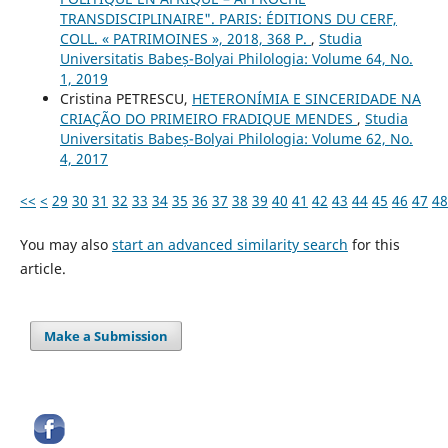
TRANSDISCIPLINAIRE". PARIS: ÉDITIONS DU CERF,
COLL. « PATRIMOINES », 2018, 368 P.
,
Studia
Universitatis Babeș-Bolyai Philologia: Volume 64, No.
1, 2019
Cristina PETRESCU,
HETERONÍMIA E SINCERIDADE NA
CRIAÇÃO DO PRIMEIRO FRADIQUE MENDES
,
Studia
Universitatis Babeș-Bolyai Philologia: Volume 62, No.
4, 2017
<<
<
29
30
31
32
33
34
35
36
37
38
39
40
41
42
43
44
45
46
47
48
You may also
start an advanced similarity search
for this
article.
Make a Submission