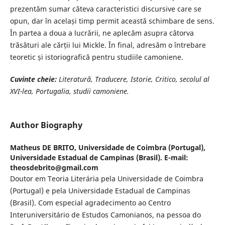
prezentăm sumar câteva caracteristici discursive care se
opun, dar în același timp permit această schimbare de sens.
În partea a doua a lucrării, ne aplecăm asupra câtorva
trăsături ale cărții lui Mickle. În final, adresăm o întrebare
teoretic și istoriografică pentru studiile camoniene.
Cuvinte cheie:
Literatură, Traducere, Istorie, Critico, secolul al
XVI-lea, Portugalia,
studii camoniene.
Author Biography
Matheus DE BRITO,
Universidade de Coimbra (Portugal),
Universidade Estadual de Campinas (Brasil). E-mail:
theosdebrito@gmail.com
Doutor em Teoria Literária pela Universidade de Coimbra
(Portugal) e pela Universidade Estadual de Campinas
(Brasil). Com especial agradecimento ao Centro
Interuniversitário de Estudos Camonianos, na pessoa do