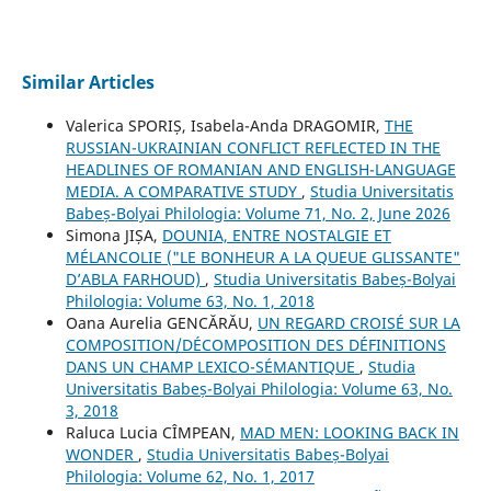
Similar Articles
Valerica SPORIȘ, Isabela-Anda DRAGOMIR,
THE
RUSSIAN-UKRAINIAN CONFLICT REFLECTED IN THE
HEADLINES OF ROMANIAN AND ENGLISH-LANGUAGE
MEDIA. A COMPARATIVE STUDY
,
Studia Universitatis
Babeș-Bolyai Philologia: Volume 71, No. 2, June 2026
Simona JIȘA,
DOUNIA, ENTRE NOSTALGIE ET
MÉLANCOLIE ("LE BONHEUR A LA QUEUE GLISSANTE"
D’ABLA FARHOUD)
,
Studia Universitatis Babeș-Bolyai
Philologia: Volume 63, No. 1, 2018
Oana Aurelia GENCĂRĂU,
UN REGARD CROISÉ SUR LA
COMPOSITION/DÉCOMPOSITION DES DÉFINITIONS
DANS UN CHAMP LEXICO-SÉMANTIQUE
,
Studia
Universitatis Babeș-Bolyai Philologia: Volume 63, No.
3, 2018
Raluca Lucia CÎMPEAN,
MAD MEN: LOOKING BACK IN
WONDER
,
Studia Universitatis Babeș-Bolyai
Philologia: Volume 62, No. 1, 2017