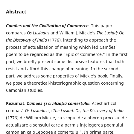
Abstract
Camões and the Civilization of Commerce
.
This paper
compares
Os Lusíadas
and William J. Mickle’s
The Lusiad; Or,
the Discovery of India
(1776), intending to approach the
process of actualization of meaning which led Camões’
poem to be regarded as the “Epic of Commerce.” In the first
part, we briefly present some discursive features that both
resist and afford this change of meaning. In the second
part, we address some properties of Mickle’s book. Finally,
we pose a theoretical-historiographic question concerning
Camonian studies.
Rezumat.
Camões și civilizația comerțului
.
Acest articol
compară
Os Lusíadas
și
The Lusiad; Or, the Discovery of India
(1776) de William Mickle, cu scopul de a aborda procesul de
actualizare a sensului care a permis înțelegerea poemului
camonian ca o „epopee a comerțului”. În prima parte,