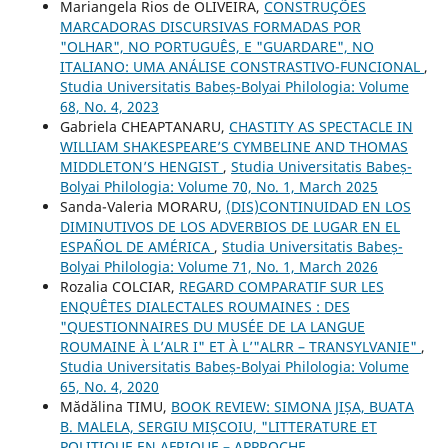
Mariangela Rios de OLIVEIRA,
CONSTRUÇÕES
MARCADORAS DISCURSIVAS FORMADAS POR
"OLHAR", NO PORTUGUÊS, E "GUARDARE", NO
ITALIANO: UMA ANÁLISE CONSTRASTIVO-FUNCIONAL
,
Studia Universitatis Babeș-Bolyai Philologia: Volume
68, No. 4, 2023
Gabriela CHEAPTANARU,
CHASTITY AS SPECTACLE IN
WILLIAM SHAKESPEARE’S CYMBELINE AND THOMAS
MIDDLETON’S HENGIST
,
Studia Universitatis Babeș-
Bolyai Philologia: Volume 70, No. 1, March 2025
Sanda-Valeria MORARU,
(DIS)CONTINUIDAD EN LOS
DIMINUTIVOS DE LOS ADVERBIOS DE LUGAR EN EL
ESPAÑOL DE AMÉRICA
,
Studia Universitatis Babeș-
Bolyai Philologia: Volume 71, No. 1, March 2026
Rozalia COLCIAR,
REGARD COMPARATIF SUR LES
ENQUÊTES DIALECTALES ROUMAINES : DES
"QUESTIONNAIRES DU MUSÉE DE LA LANGUE
ROUMAINE À L’ALR I" ET À L’"ALRR – TRANSYLVANIE"
,
Studia Universitatis Babeș-Bolyai Philologia: Volume
65, No. 4, 2020
Mădălina TIMU,
BOOK REVIEW: SIMONA JIȘA, BUATA
B. MALELA, SERGIU MIȘCOIU, "LITTERATURE ET
POLITIQUE EN AFRIQUE – APPROCHE