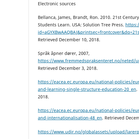
Electronic sources
Bellanca, James, Brandt, Ron. 2010. 21st Century
Students Learn. USA: Solution Tree Press.
https:
id=aGYXBwAAQBAJ&printsec=frontcover&dq=21
Retrieved December 10, 2018.
Språk åpner dører, 2007,
https://www.fremmedspraksenteret.no/neted/u
Retrieved December 3, 2018.
https://eacea.ec.europa.eu/national-policies/eu
and-learning-single-structure-education-20_en
.
2018.
https://eacea.ec.europa.eu/national-policies/eu
and-internationalisation-48_en
. Retrieved Decem
https://www.udir.no/globalassets/upload/larerp