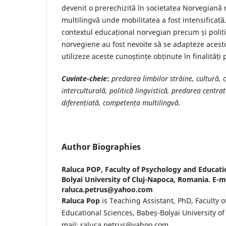
devenit o prerechizită în societatea Norvegiană m
multilingvă unde mobilitatea a fost intensificată
contextul educațional norvegian precum și politi
norvegiene au fost nevoite să se adapteze acesto
utilizeze aceste cunoștințe obținute în finalități
Cuvinte-cheie
:
predarea limbilor străine, cultură
interculturală, politică lingvistică, predarea centra
diferențiată, competența multilingvă.
Author Biographies
Raluca POP,
Faculty of Psychology and Educati
Bolyai University of Cluj-Napoca, Romania. E-m
raluca.petrus@yahoo.com
Raluca Pop
is Teaching Assistant, PhD, Faculty 
Educational Sciences, Babeș-Bolyai University o
mail: raluca.petrus@yahoo.com