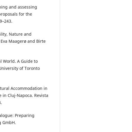
ining and assessing
roposals for the
9–243.
lity, Nature and
. Eva Maagerø and Birte
l World. A Guide to
niversity of Toronto
ltural Accommodation in
in Cluj-Napoca. Revista
4.
ialogue: Preparing
ag GmbH.