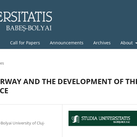
g
Call for Papers
Announcements
Archives
About
les
ORWAY AND THE DEVELOPMENT OF TH
CE
olyai University of Cluj-