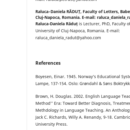
Raluca‐Daniela RĂDUȚ,
Faculty of Letters, Babe
Cluj-Napoca, Romania. E-mail: raluca_daniela
Raluca-Daniela Răduț
is Lecturer, PhD, Faculty o
University of Cluj-Napoca, Romania. E-mail:
raluca_daniela_radut@yahoo.com
References
Boyesen, Einar. 1945. Norway’s Educational Syst
Lampe, 137-154. Oslo: Grøndahl & Søns Boktrykk
Brown, H. Douglas. 2002. English Language Teach
Method’’ Era: Toward Better Diagnosis, Treatme
Methdology in Language Teaching. An Anthology 
Jack C. Richards, Willy A. Renandy, 9-18. Cambr
University Press.