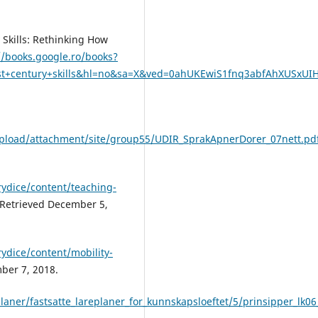
 Skills: Rethinking How
//books.google.ro/books?
st+century+skills&hl=no&sa=X&ved=0ahUKEwiS1fnq3abfAhXUSxUI
pload/attachment/site/group55/UDIR_SprakApnerDorer_07nett.pd
rydice/content/teaching-
 Retrieved December 5,
rydice/content/mobility-
ber 7, 2018.
laner/fastsatte_lareplaner_for_kunnskapsloeftet/5/prinsipper_lk0