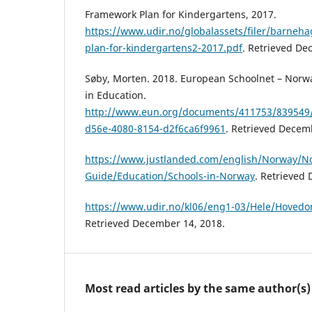
Framework Plan for Kindergartens, 2017.
https://www.udir.no/globalassets/filer/barne
plan-for-kindergartens2-2017.pdf
. Retrieved De
Søby, Morten. 2018. European Schoolnet – Norwa
in Education.
http://www.eun.org/documents/411753/839549
d56e-4080-8154-d2f6ca6f9961
. Retrieved Decem
https://www.justlanded.com/english/Norway/N
Guide/Education/Schools-in-Norway
. Retrieved
https://www.udir.no/kl06/eng1-03/Hele/Hoved
Retrieved December 14, 2018.
Most read articles by the same author(s)