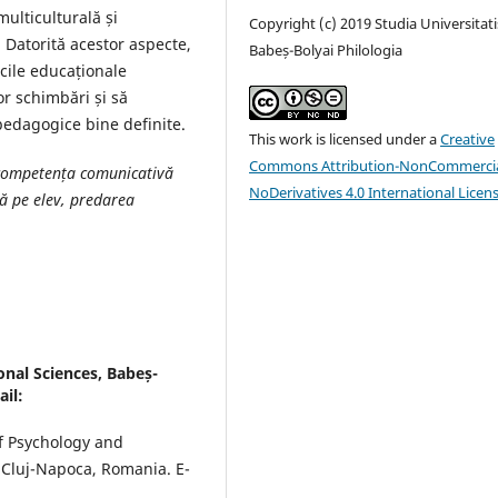
ulticulturală și
Copyright (c) 2019 Studia Universitati
. Datorită acestor aspecte,
Babeș-Bolyai Philologia
cile educaționale
r schimbări și să
 pedagogice bine definite.
This work is licensed under a
Creative
Commons Attribution-NonCommercia
, competența comunicativă
NoDerivatives 4.0 International Licen
tă pe elev, predarea
onal Sciences, Babeș-
ail:
of Psychology and
f Cluj-Napoca, Romania. E-