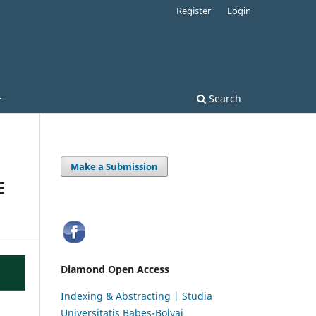
Register
Login
Search
Make a Submission
E
Diamond Open Access
Indexing & Abstracting | Studia
Universitatis Babeș-Bolyai