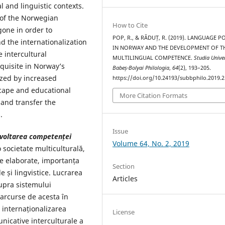
l and linguistic contexts.
 of the Norwegian
How to Cite
one in order to
POP, R., & RĂDUȚ, R. (2019). LANGUAGE P
 the internationalization
IN NORWAY AND THE DEVELOPMENT OF T
 intercultural
MULTILINGUAL COMPETENCE.
Studia Univer
uisite in Norway’s
Babeș-Bolyai Philologia
,
64
(2), 193–205.
ized by increased
https://doi.org/10.24193/subbphilo.2019.2
scape and educational
More Citation Formats
and transfer the
.
Issue
dezvoltarea competenței
Volume 64, No. 2, 2019
 societate multiculturală,
ice elaborate, importanța
Section
e și lingvistice. Lucrarea
Articles
upra sistemului
parcurse de acesta în
 internaționalizarea
License
nicative interculturale a