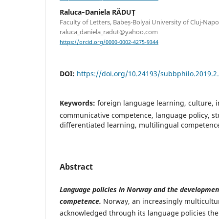
Raluca‐Daniela RĂDUȚ
Faculty of Letters, Babeș-Bolyai University of Cluj-Nap
raluca_daniela_radut@yahoo.com
https://orcid.org/0000-0002-4275-9344
DOI:
https://doi.org/10.24193/subbphilo.2019.2
Keywords:
foreign language learning, culture, i
communicative competence, language policy, st
differentiated learning, multilingual competenc
Abstract
Language policies in Norway and the developmen
competence.
Norway, an increasingly multicultur
acknowledged through its language policies the