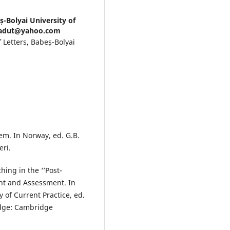
ș-Bolyai University of
_radut@yahoo.com
f Letters, Babeș-Bolyai
em. In Norway, ed. G.B.
eri.
ing in the ‘’Post-
nt and Assessment. In
of Current Practice, ed.
idge: Cambridge