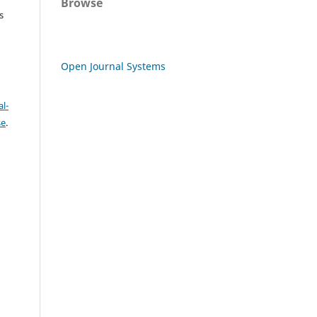
Browse
s
Open Journal Systems
l-
se
.