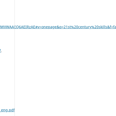
HWVWAAEQ6AEIRzAE#v=onepage&q=21st%20century%20skills&f=fa
f
.
6_eng.pdf