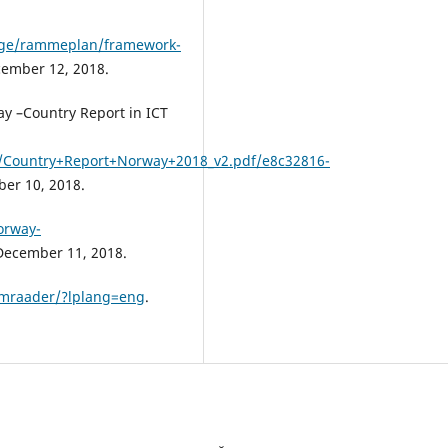
hage/rammeplan/framework-
cember 12, 2018.
y –Country Report in ICT
/Country+Report+Norway+2018_v2.pdf/e8c32816-
ber 10, 2018.
orway-
 December 11, 2018.
omraader/?lplang=eng
.