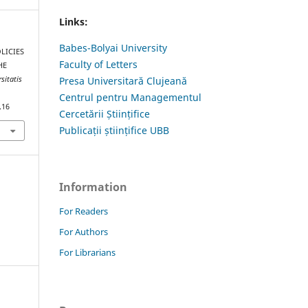
Links:
Babes-Bolyai University
OLICIES
Faculty of Letters
HE
sitatis
Presa Universitară Clujeană
Centrul pentru Managementul
.16
Cercetării Științifice
Publicații științifice UBB
Information
For Readers
For Authors
For Librarians