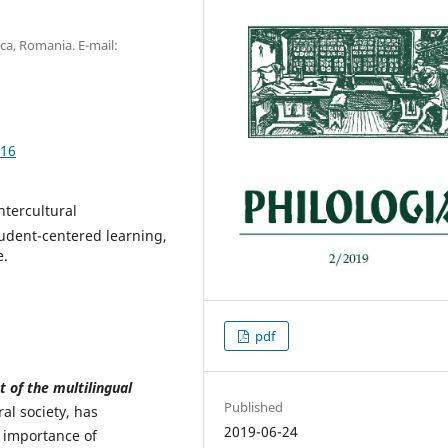
oca, Romania. E-mail:
.16
ntercultural
udent-centered learning,
e.
pdf
t of
the multilingual
Published
al society, has
2019-06-24
 importance of