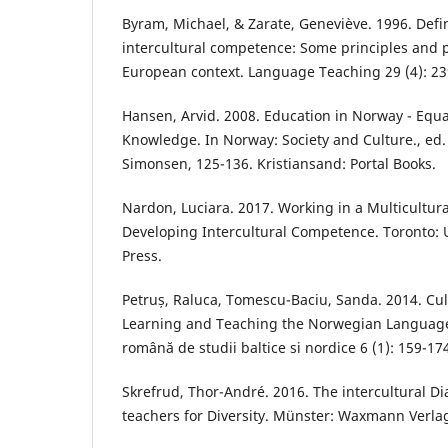
Byram, Michael, & Zarate, Geneviève. 1996. Def
intercultural competence: Some principles and p
European context. Language Teaching 29 (4): 23
Hansen, Arvid. 2008. Education in Norway - Equa
Knowledge. In Norway: Society and Culture., ed
Simonsen, 125-136. Kristiansand: Portal Books.
Nardon, Luciara. 2017. Working in a Multicultura
Developing Intercultural Competence. Toronto: U
Press.
Petruș, Raluca, Tomescu-Baciu, Sanda. 2014. Cu
Learning and Teaching the Norwegian Language 
română de studii baltice si nordice 6 (1): 159-17
Skrefrud, Thor-André. 2016. The intercultural D
teachers for Diversity. Münster: Waxmann Verl