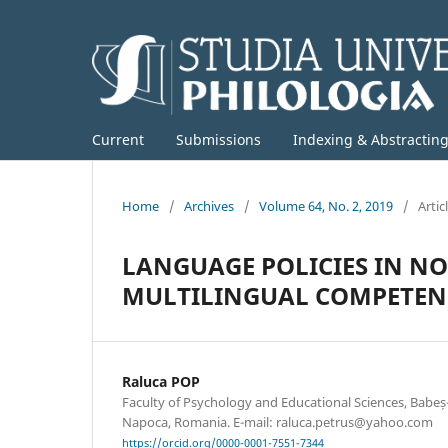
Current
Submissions
Indexing & Abstractin
Home
/
Archives
/
Volume 64, No. 2, 2019
/
Artic
LANGUAGE POLICIES IN N
MULTILINGUAL COMPETEN
Raluca POP
Faculty of Psychology and Educational Sciences, Babeș-B
Napoca, Romania. E-mail: raluca.petrus@yahoo.com
https://orcid.org/0000-0001-7551-7344