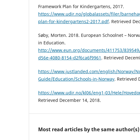
Framework Plan for Kindergartens, 2017.
https://www.udir.no/globalassets/filer/barne
plan-for-kindergartens2-2017.pdf
. Retrieved De
Søby, Morten. 2018. European Schoolnet – Norwa
in Education.
http://www.eun.org/documents/411753/839549
d56e-4080-8154-d2f6ca6f9961
. Retrieved Decem
https://www.justlanded.com/english/Norway/N
Guide/Education/Schools-in-Norway
. Retrieved
https://www.udir.no/kl06/eng1-03/Hele/Hoved
Retrieved December 14, 2018.
Most read articles by the same author(s)