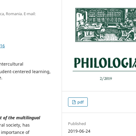
oca, Romania. E-mail:
.16
ntercultural
udent-centered learning,
e.
pdf
t of
the multilingual
Published
al society, has
2019-06-24
 importance of