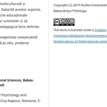
ulticulturală și
Copyright (c) 2019 Studia Universitati
. Datorită acestor aspecte,
Babeș-Bolyai Philologia
cile educaționale
r schimbări și să
 pedagogice bine definite.
This work is licensed under a
Creative
Commons Attribution-NonCommercia
, competența comunicativă
NoDerivatives 4.0 International Licen
tă pe elev, predarea
onal Sciences, Babeș-
ail:
of Psychology and
f Cluj-Napoca, Romania. E-