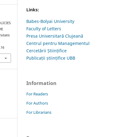
Links:
Babes-Bolyai University
OLICIES
Faculty of Letters
HE
sitatis
Presa Universitară Clujeană
Centrul pentru Managementul
.16
Cercetării Științifice
Publicații științifice UBB
Information
For Readers
For Authors
For Librarians