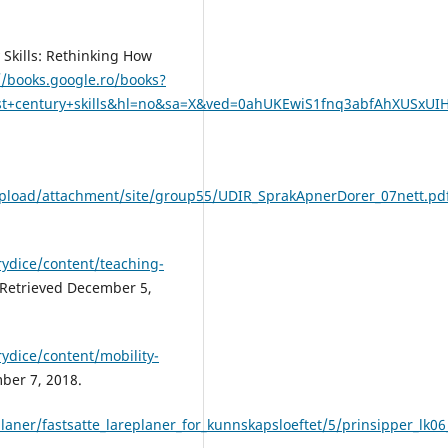
 Skills: Rethinking How
//books.google.ro/books?
st+century+skills&hl=no&sa=X&ved=0ahUKEwiS1fnq3abfAhXUSxUI
pload/attachment/site/group55/UDIR_SprakApnerDorer_07nett.pd
rydice/content/teaching-
 Retrieved December 5,
rydice/content/mobility-
ber 7, 2018.
laner/fastsatte_lareplaner_for_kunnskapsloeftet/5/prinsipper_lk0