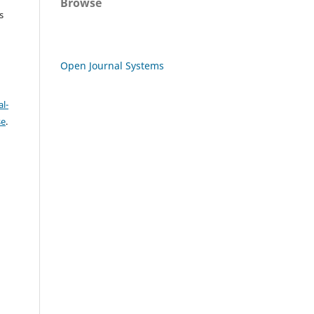
Browse
s
Open Journal Systems
l-
se
.