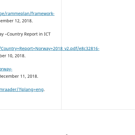
hage/rammeplan/framework-
cember 12, 2018.
y –Country Report in ICT
/Country+Report+Norway+2018_v2.pdf/e8c32816-
ber 10, 2018.
orway-
 December 11, 2018.
omraader/?lplang=eng
.