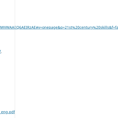
HWVWAAEQ6AEIRzAE#v=onepage&q=21st%20century%20skills&f=fa
f
.
6_eng.pdf