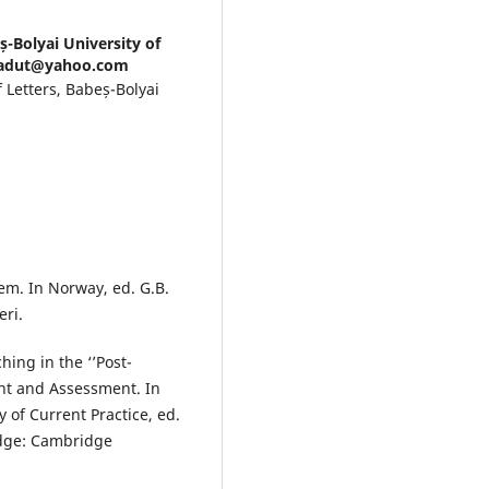
ș-Bolyai University of
_radut@yahoo.com
f Letters, Babeș-Bolyai
em. In Norway, ed. G.B.
eri.
ing in the ‘’Post-
nt and Assessment. In
of Current Practice, ed.
idge: Cambridge