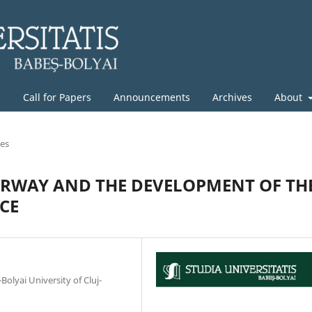
g
Call for Papers
Announcements
Archives
About
les
ORWAY AND THE DEVELOPMENT OF TH
CE
olyai University of Cluj-