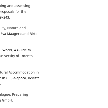
ining and assessing
roposals for the
9–243.
lity, Nature and
. Eva Maagerø and Birte
l World. A Guide to
niversity of Toronto
ltural Accommodation in
in Cluj-Napoca. Revista
4.
ialogue: Preparing
ag GmbH.