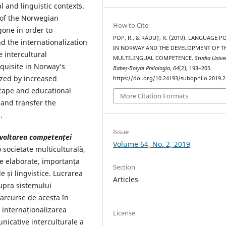
l and linguistic contexts.
 of the Norwegian
How to Cite
one in order to
POP, R., & RĂDUȚ, R. (2019). LANGUAGE P
 the internationalization
IN NORWAY AND THE DEVELOPMENT OF T
 intercultural
MULTILINGUAL COMPETENCE.
Studia Univer
uisite in Norway’s
Babeș-Bolyai Philologia
,
64
(2), 193–205.
ized by increased
https://doi.org/10.24193/subbphilo.2019.2
scape and educational
More Citation Formats
and transfer the
.
Issue
dezvoltarea competenței
Volume 64, No. 2, 2019
 societate multiculturală,
ice elaborate, importanța
Section
e și lingvistice. Lucrarea
Articles
upra sistemului
parcurse de acesta în
 internaționalizarea
License
nicative interculturale a