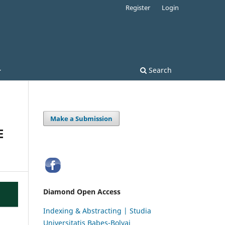
Register
Login
Search
Make a Submission
E
Diamond Open Access
Indexing & Abstracting | Studia
Universitatis Babeș-Bolyai