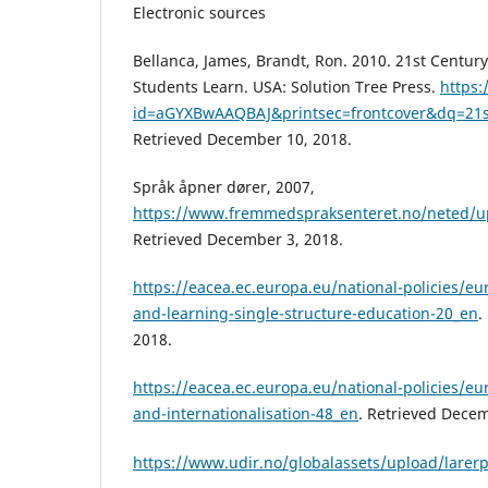
Electronic sources
Bellanca, James, Brandt, Ron. 2010. 21st Century
Students Learn. USA: Solution Tree Press.
https:
id=aGYXBwAAQBAJ&printsec=frontcover&dq=21
Retrieved December 10, 2018.
Språk åpner dører, 2007,
https://www.fremmedspraksenteret.no/neted/u
Retrieved December 3, 2018.
https://eacea.ec.europa.eu/national-policies/eu
and-learning-single-structure-education-20_en
.
2018.
https://eacea.ec.europa.eu/national-policies/eu
and-internationalisation-48_en
. Retrieved Decem
https://www.udir.no/globalassets/upload/larerp