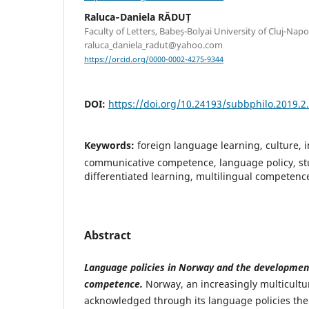
Raluca‐Daniela RĂDUȚ
Faculty of Letters, Babeș-Bolyai University of Cluj-Nap
raluca_daniela_radut@yahoo.com
https://orcid.org/0000-0002-4275-9344
DOI:
https://doi.org/10.24193/subbphilo.2019.2
Keywords:
foreign language learning, culture, i
communicative competence, language policy, st
differentiated learning, multilingual competenc
Abstract
Language policies in Norway and the developmen
competence.
Norway, an increasingly multicultur
acknowledged through its language policies the