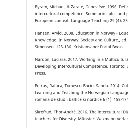
Byram, Michael, & Zarate, Geneviève. 1996. Def
intercultural competence: Some principles and p
European context. Language Teaching 29 (4): 23
Hansen, Arvid. 2008. Education in Norway - Equa
Knowledge. In Norway: Society and Culture., ed
Simonsen, 125-136. Kristiansand: Portal Books.
Nardon, Luciara. 2017. Working in a Multicultura
Developing Intercultural Competence. Toronto: U
Press.
Petruș, Raluca, Tomescu-Baciu, Sanda. 2014. Cu
Learning and Teaching the Norwegian Language 
română de studii baltice si nordice 6 (1): 159-17
Skrefrud, Thor-André. 2016. The intercultural D
teachers for Diversity. Münster: Waxmann Verl