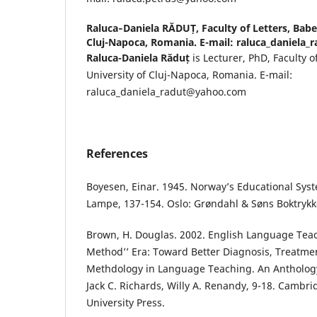
Raluca‐Daniela RĂDUȚ,
Faculty of Letters, Babe
Cluj-Napoca, Romania. E-mail: raluca_daniela
Raluca-Daniela Răduț
is Lecturer, PhD, Faculty o
University of Cluj-Napoca, Romania. E-mail:
raluca_daniela_radut@yahoo.com
References
Boyesen, Einar. 1945. Norway’s Educational Syst
Lampe, 137-154. Oslo: Grøndahl & Søns Boktrykk
Brown, H. Douglas. 2002. English Language Teach
Method’’ Era: Toward Better Diagnosis, Treatme
Methdology in Language Teaching. An Anthology 
Jack C. Richards, Willy A. Renandy, 9-18. Cambr
University Press.