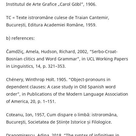
Institutul de Arte Grafice „Carol Göbl”, 1906.
TC = Texte istroromâne culese de Traian Cantemir,
București, Editura Academiei Române, 1959.
b) references:
Čamdžiç, Amela, Hudson, Richard, 2002, “Serbo-Croat-
Bosnian clitics and Word Grammar”, in UCL Working Papers
in Linguistics, 14, p. 321–353.
Chénery, Winthrop Holt. 1905. “Object-pronouns in
dependent clauses: A case study in Old Spanish word
order”, in Publications of the Modern Language Association
of America, 20, p. 1–151.
Coteanu, Ion, 1957, Cum dispare o limbă: istroromâna,
Bucureşti, Societatea de Științe Istorice și Filologice.
Dragomirescu, Adina, 2018, “The syntax of infinitives in