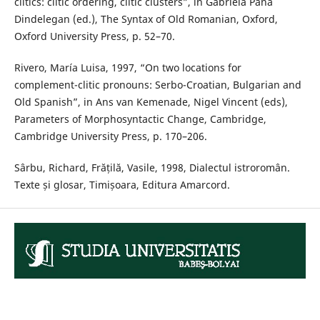
clitics: clitic ordering, clitic clusters”, in Gabriela Pană
Dindelegan (ed.), The Syntax of Old Romanian, Oxford,
Oxford University Press, p. 52–70.
Rivero, María Luisa, 1997, “On two locations for
complement-clitic pronouns: Serbo-Croatian, Bulgarian and
Old Spanish”, in Ans van Kemenade, Nigel Vincent (eds),
Parameters of Morphosyntactic Change, Cambridge,
Cambridge University Press, p. 170–206.
Sârbu, Richard, Frățilă, Vasile, 1998, Dialectul istroromân.
Texte și glosar, Timișoara, Editura Amarcord.