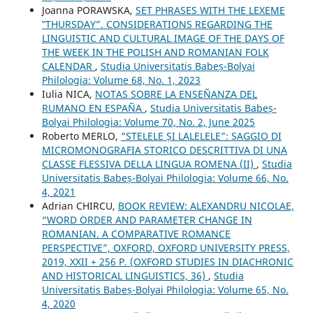
Joanna PORAWSKA,
SET PHRASES WITH THE LEXEME
‟THURSDAY”. CONSIDERATIONS REGARDING THE
LINGUISTIC AND CULTURAL IMAGE OF THE DAYS OF
THE WEEK IN THE POLISH AND ROMANIAN FOLK
CALENDAR
,
Studia Universitatis Babeș-Bolyai
Philologia: Volume 68, No. 1, 2023
Iulia NICA,
NOTAS SOBRE LA ENSEÑANZA DEL
RUMANO EN ESPAÑA
,
Studia Universitatis Babeș-
Bolyai Philologia: Volume 70, No. 2, June 2025
Roberto MERLO,
“STELELE ȘI LALELELE”: SAGGIO DI
MICROMONOGRAFIA STORICO DESCRITTIVA DI UNA
CLASSE FLESSIVA DELLA LINGUA ROMENA (II)
,
Studia
Universitatis Babeș-Bolyai Philologia: Volume 66, No.
4, 2021
Adrian CHIRCU,
BOOK REVIEW: ALEXANDRU NICOLAE,
“WORD ORDER AND PARAMETER CHANGE IN
ROMANIAN. A COMPARATIVE ROMANCE
PERSPECTIVE”, OXFORD, OXFORD UNIVERSITY PRESS,
2019, XXII + 256 P. (OXFORD STUDIES IN DIACHRONIC
AND HISTORICAL LINGUISTICS, 36)
,
Studia
Universitatis Babeș-Bolyai Philologia: Volume 65, No.
4, 2020