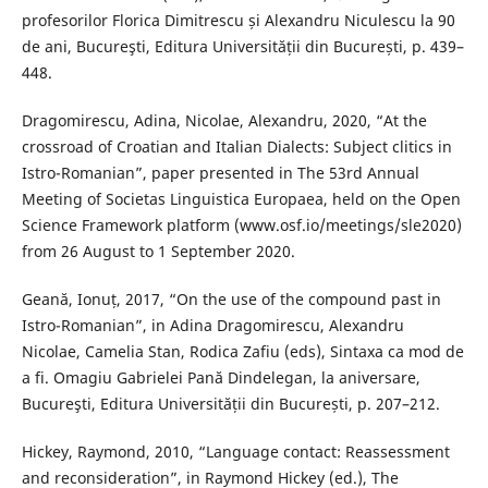
profesorilor Florica Dimitrescu și Alexandru Niculescu la 90
de ani, Bucureşti, Editura Universității din București, p. 439–
448.
Dragomirescu, Adina, Nicolae, Alexandru, 2020, “At the
crossroad of Croatian and Italian Dialects: Subject clitics in
Istro-Romanian”, paper presented in The 53rd Annual
Meeting of Societas Linguistica Europaea, held on the Open
Science Framework platform (www.osf.io/meetings/sle2020)
from 26 August to 1 September 2020.
Geană, Ionuț, 2017, “On the use of the compound past in
Istro-Romanian”, in Adina Dragomirescu, Alexandru
Nicolae, Camelia Stan, Rodica Zafiu (eds), Sintaxa ca mod de
a fi. Omagiu Gabrielei Pană Dindelegan, la aniversare,
Bucureşti, Editura Universității din București, p. 207–212.
Hickey, Raymond, 2010, “Language contact: Reassessment
and reconsideration”, in Raymond Hickey (ed.), The