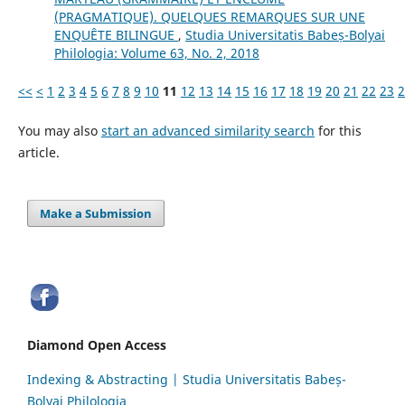
(PRAGMATIQUE). QUELQUES REMARQUES SUR UNE
ENQUÊTE BILINGUE
,
Studia Universitatis Babeș-Bolyai
Philologia: Volume 63, No. 2, 2018
<<
<
1
2
3
4
5
6
7
8
9
10
11
12
13
14
15
16
17
18
19
20
21
22
23
2
You may also
start an advanced similarity search
for this
article.
Make a Submission
Diamond Open Access
Indexing & Abstracting | Studia Universitatis Babeș-
Bolyai Philologia