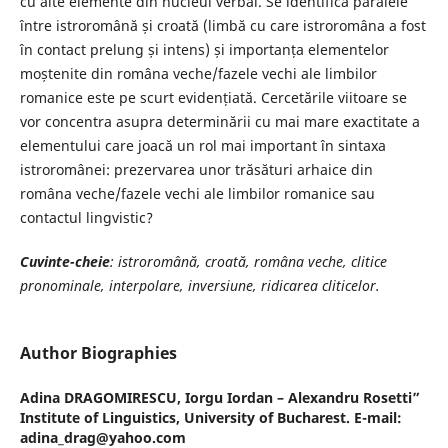
cu alte elemente din nucleul verbal. Se identifică paralele
între istroromână și croată (limbă cu care istroromâna a fost
în contact prelung și intens) și importanța elementelor
moștenite din româna veche/fazele vechi ale limbilor
romanice este pe scurt evidențiată. Cercetările viitoare se
vor concentra asupra determinării cu mai mare exactitate a
elementului care joacă un rol mai important în sintaxa
istroromânei: prezervarea unor trăsături arhaice din
româna veche/fazele vechi ale limbilor romanice sau
contactul lingvistic?
Cuvinte-cheie
: istroro
mână
, croată, româna veche, clitice
pronominale, interpolare, inversiune, ridicarea cliticelor.
Author Biographies
Adina DRAGOMIRESCU,
Iorgu Iordan – Alexandru Rosetti”
Institute of Linguistics, University of Bucharest. E-mail:
adina_drag@yahoo.com