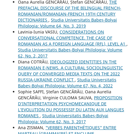
Oana Aurelia GENCĂRĂU, Ștefan GENCĂRĂU,
THE
PREFACIAL DISCOURSE OF THE BILINGUAL FRENCH-
ROMANIAN/ROMANIAN-FRENCH 19TH CENTURY
DICTIONARIES
,
Studia Universitatis Babeș-Bolyai
Philologia: Volume 64, No. 3, 2019
Lavinia-Iunia VASIU,
CONSIDERATIONS ON
CONVERSATIONAL COMPETENCE. THE CASE OF
ROMANIAN AS A FOREIGN LANGUAGE (RFL), LEVEL A1
,
Studia Universitatis Babeș-Bolyai Philologia: Volume
62, No. 2, 2017
Diana COTRĂU,
IDEOLOGIZED IDENTITIES IN THE
ROMANIAN E-NEWS. A CULTURAL SOCIOLINGUISTIC
QUERY OF CONVERGED MEDIA TEXTS ON THE 2022
RUSSIA-UKRAINE CONFLICT
,
Studia Universitatis
Babeș-Bolyai Philologia: Volume 67, No. 4, 2022
Sophie SAFFI, Ștefan GENCĂRĂU, Oana Aurelia
GENCĂRĂU, Virginie CULOMA SAUVA,
PROPOSITION
D’INTERPRETATION PSYCHOMECANIQUE DE
L’EVOLUTION DU POSSESSIF DU LATIN AUX LANGUES
ROMANES
,
Studia Universitatis Babeș-Bolyai
Philologia: Volume 62, No. 3, 2017
Ana ZISMAN,
"VERBES PARENTHÉTIQUES" ENTRE
MARTEAU (GRAMMAIRE) ET ENCLUME