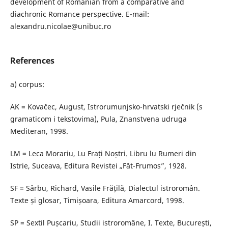
development of Romanian from a comparative and
diachronic Romance perspective. E-mail:
alexandru.nicolae@unibuc.ro
References
a) corpus:
AK = Kovačec, August, Istrorumunjsko-hrvatski rječnik (s
gramaticom i tekstovima), Pula, Znanstvena udruga
Mediteran, 1998.
LM = Leca Morariu, Lu Frați Noștri. Libru lu Rumeri din
Istrie, Suceava, Editura Revistei „Făt-Frumos”, 1928.
SF = Sârbu, Richard, Vasile Frățilă, Dialectul istroromân.
Texte și glosar, Timișoara, Editura Amarcord, 1998.
SP = Sextil Pușcariu, Studii istroromâne, I. Texte, București,