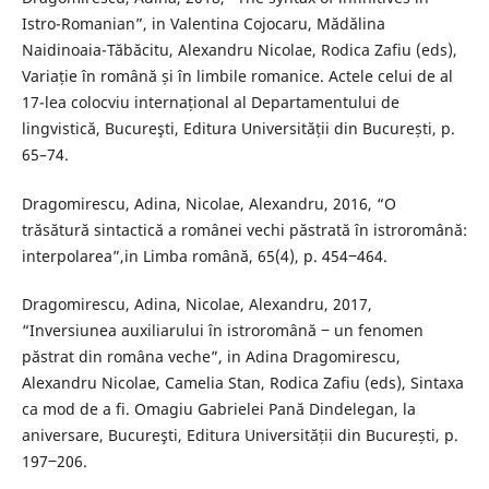
Istro-Romanian”, in Valentina Cojocaru, Mădălina
Naidinoaia-Tăbăcitu, Alexandru Nicolae, Rodica Zafiu (eds),
Variație în română și în limbile romanice. Actele celui de al
17-lea colocviu internațional al Departamentului de
lingvistică, Bucureşti, Editura Universității din București, p.
65–74.
Dragomirescu, Adina, Nicolae, Alexandru, 2016, “O
trăsătură sintactică a românei vechi păstrată în istroromână:
interpolarea”,in Limba română, 65(4), p. 454‒464.
Dragomirescu, Adina, Nicolae, Alexandru, 2017,
“Inversiunea auxiliarului în istroromână ‒ un fenomen
păstrat din româna veche”, in Adina Dragomirescu,
Alexandru Nicolae, Camelia Stan, Rodica Zafiu (eds), Sintaxa
ca mod de a fi. Omagiu Gabrielei Pană Dindelegan, la
aniversare, Bucureşti, Editura Universității din București, p.
197‒206.