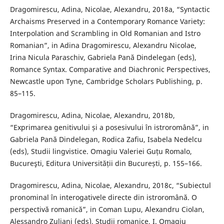
Dragomirescu, Adina, Nicolae, Alexandru, 2018a, “Syntactic
Archaisms Preserved in a Contemporary Romance Variety:
Interpolation and Scrambling in Old Romanian and Istro
Romanian”, in Adina Dragomirescu, Alexandru Nicolae,
Irina Nicula Paraschiv, Gabriela Pană Dindelegan (eds),
Romance Syntax. Comparative and Diachronic Perspectives,
Newcastle upon Tyne, Cambridge Scholars Publishing, p.
85–115.
Dragomirescu, Adina, Nicolae, Alexandru, 2018b,
“Exprimarea genitivului și a posesivului în istroromână”, in
Gabriela Pană Dindelegan, Rodica Zafiu, Isabela Nedelcu
(eds), Studii lingvistice. Omagiu Valeriei Guțu Romalo,
Bucureşti, Editura Universității din București, p. 155–166.
Dragomirescu, Adina, Nicolae, Alexandru, 2018c, “Subiectul
pronominal în interogativele directe din istroromână. O
perspectivă romanică”, in Coman Lupu, Alexandru Ciolan,
Alessandro Zuliani (eds), Studii romanice, I. Omagiu