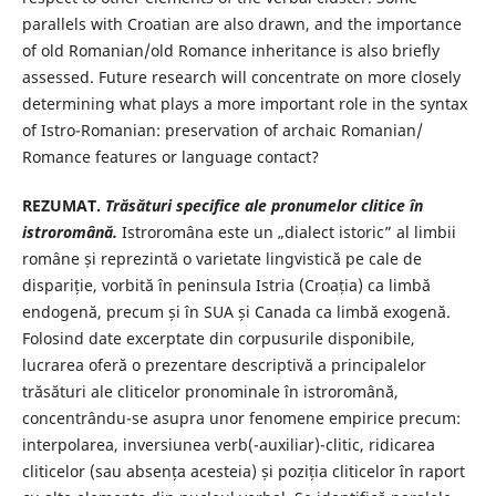
parallels with Croatian are also drawn, and the importance
of old Romanian/old Romance inheritance is also briefly
assessed. Future research will concentrate on more closely
determining what plays a more important role in the syntax
of Istro-Romanian: preservation of archaic Romanian/
Romance features or language contact?
REZUMAT.
Trăsături specifice ale pronumelor clitice în
istroromână.
Istroromâna este un „dialect istoric” al limbii
române și reprezintă o varietate lingvistică pe cale de
dispariție, vorbită în peninsula Istria (Croația) ca limbă
endogenă, precum și în SUA și Canada ca limbă exogenă.
Folosind date excerptate din corpusurile disponibile,
lucrarea oferă o prezentare descriptivă a principalelor
trăsături ale cliticelor pronominale în istroromână,
concentrându-se asupra unor fenomene empirice precum:
interpolarea, inversiunea verb(-auxiliar)-clitic, ridicarea
cliticelor (sau absența acesteia) și poziția cliticelor în raport