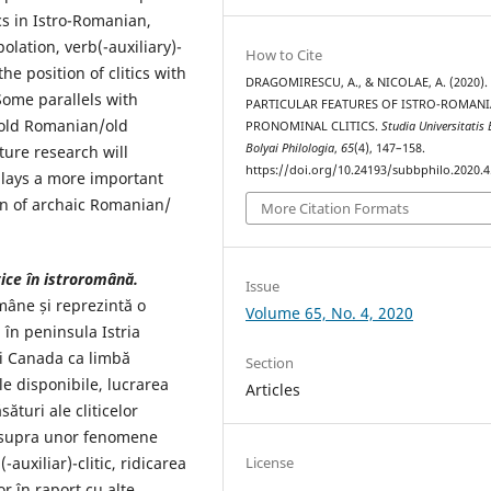
cs in Istro-Romanian,
lation, verb(-auxiliary)-
How to Cite
the position of clitics with
DRAGOMIRESCU, A., & NICOLAE, A. (2020).
Some parallels with
PARTICULAR FEATURES OF ISTRO-ROMAN
 old Romanian/old
PRONOMINAL CLITICS.
Studia Universitatis
Bolyai Philologia
,
65
(4), 147–158.
ture research will
https://doi.org/10.24193/subbphilo.2020.4
plays a more important
on of archaic Romanian/
More Citation Formats
tice în istroromână.
Issue
omâne și reprezintă o
Volume 65, No. 4, 2020
ă în peninsula Istria
și Canada ca limbă
Section
e disponibile, lucrarea
Articles
ături ale cliticelor
asupra unor fenomene
auxiliar)-clitic, ridicarea
License
or în raport cu alte