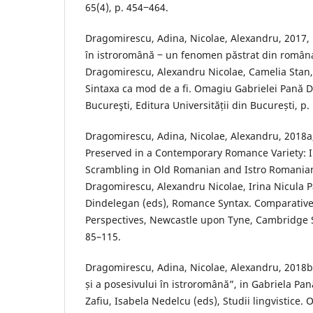
65(4), p. 454‒464.
Dragomirescu, Adina, Nicolae, Alexandru, 2017, 
în istroromână ‒ un fenomen păstrat din româna
Dragomirescu, Alexandru Nicolae, Camelia Stan, 
Sintaxa ca mod de a fi. Omagiu Gabrielei Pană D
Bucureşti, Editura Universității din București, p
Dragomirescu, Adina, Nicolae, Alexandru, 2018a
Preserved in a Contemporary Romance Variety: I
Scrambling in Old Romanian and Istro Romanian
Dragomirescu, Alexandru Nicolae, Irina Nicula P
Dindelegan (eds), Romance Syntax. Comparative
Perspectives, Newcastle upon Tyne, Cambridge S
85–115.
Dragomirescu, Adina, Nicolae, Alexandru, 2018b
și a posesivului în istroromână”, in Gabriela Pa
Zafiu, Isabela Nedelcu (eds), Studii lingvistice.