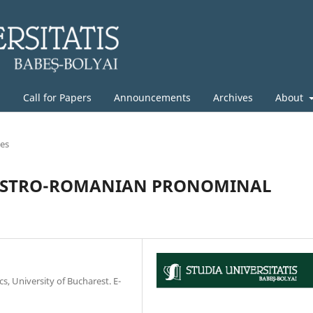
g
Call for Papers
Announcements
Archives
About
les
F ISTRO-ROMANIAN PRONOMINAL
cs, University of Bucharest. E-