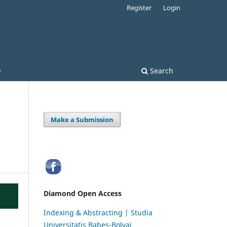
Register
Login
Search
Make a Submission
Diamond Open Access
Indexing & Abstracting | Studia
Universitatis Babeș-Bolyai