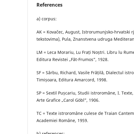
References
a) corpus:
AK = Kovačec, August, Istrorumunjsko-hrvatski r
tekstovima), Pula, Znanstvena udruga Mediteran
LM = Leca Morariu, Lu Frați Noștri. Libru lu Rume
Editura Revistei „Făt-Frumos”, 1928.
SF = Sârbu, Richard, Vasile Frățilă, Dialectul istr
Timișoara, Editura Amarcord, 1998.
SP = Sextil Pușcariu, Studii istroromâne, I. Texte,
Arte Grafice „Carol Göbl”, 1906.
TC = Texte istroromâne culese de Traian Cantemi
Academiei Române, 1959.
b) references: