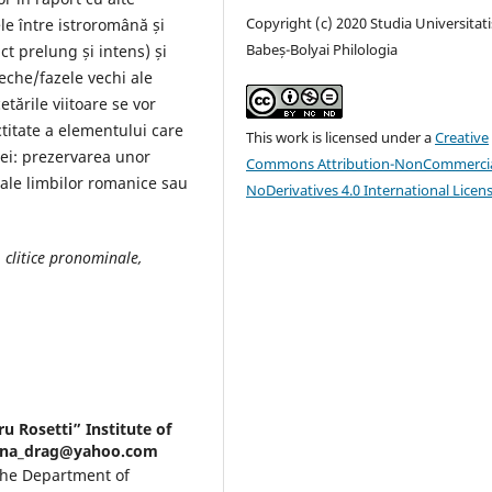
Copyright (c) 2020 Studia Universitati
le între istroromână și
Babeș-Bolyai Philologia
ct prelung și intens) și
che/fazele vechi ale
tările viitoare se vor
titate a elementului care
This work is licensed under a
Creative
nei: prezervarea unor
Commons Attribution-NonCommercia
 ale limbilor romanice sau
NoDerivatives 4.0 International Licen
 clitice pronominale,
u Rosetti” Institute of
 adina_drag@yahoo.com
the Department of