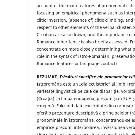
account of the main features of pronominal cliti
focusing on empirical phenomena such as interpo
clitic inversion, (absence of) clitic climbing, and 
respect to other elements of the verbal cluster. 
Croatian are also drawn, and the importance of
Romance inheritance is also briefly assessed. Fu
concentrate on more closely determining what 
role in the syntax of Istro-Romanian: preservati
Romance features or language contact?
REZUMAT.
Trăsături specifice ale pronumelor cli
Istroromâna este un „dialect istoric” al limbii r
varietate lingvistică pe cale de dispariție, vorbit
(Croația) ca limbă endogenă, precum și în SUA 
exogenă. Folosind date excerptate din corpusuril
oferă o prezentare descriptivă a principalelor trăs
pronominale în istroromână, concentrându-se 
empirice precum: interpolarea, inversiunea verb(-
cliticelor (sau absența acesteia) și poziția cliticel