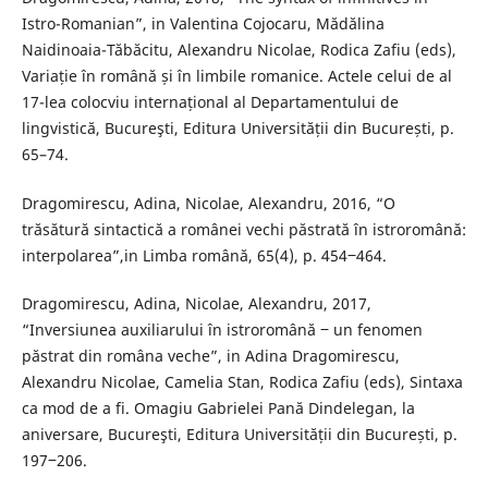
Istro-Romanian”, in Valentina Cojocaru, Mădălina
Naidinoaia-Tăbăcitu, Alexandru Nicolae, Rodica Zafiu (eds),
Variație în română și în limbile romanice. Actele celui de al
17-lea colocviu internațional al Departamentului de
lingvistică, Bucureşti, Editura Universității din București, p.
65–74.
Dragomirescu, Adina, Nicolae, Alexandru, 2016, “O
trăsătură sintactică a românei vechi păstrată în istroromână:
interpolarea”,in Limba română, 65(4), p. 454‒464.
Dragomirescu, Adina, Nicolae, Alexandru, 2017,
“Inversiunea auxiliarului în istroromână ‒ un fenomen
păstrat din româna veche”, in Adina Dragomirescu,
Alexandru Nicolae, Camelia Stan, Rodica Zafiu (eds), Sintaxa
ca mod de a fi. Omagiu Gabrielei Pană Dindelegan, la
aniversare, Bucureşti, Editura Universității din București, p.
197‒206.