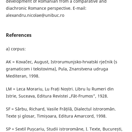
development of Romanian from a comparative and
diachronic Romance perspective. E-mail:
alexandru.nicolae@unibuc.ro
References
a) corpus:
AK = Kovačec, August, Istrorumunjsko-hrvatski rječnik (s
gramaticom i tekstovima), Pula, Znanstvena udruga
Mediteran, 1998.
LM = Leca Morariu, Lu Frați Noștri. Libru lu Rumeri din
Istrie, Suceava, Editura Revistei „Făt-Frumos”, 1928.
SF = Sârbu, Richard, Vasile Frățilă, Dialectul istroromân.
Texte și glosar, Timișoara, Editura Amarcord, 1998.
SP = Sextil Pușcariu, Studii istroromâne, I. Texte, București,