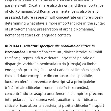
parallels with Croatian are also drawn, and the importance
of old Romanian/old Romance inheritance is also briefly
assessed. Future research will concentrate on more closely
determining what plays a more important role in the syntax
of Istro-Romanian: preservation of archaic Romanian/
Romance features or language contact?
REZUMAT.
Trăsături specifice ale pronumelor clitice în
istroromână.
Istroromâna este un „dialect istoric” al limbii
române și reprezintă o varietate lingvistică pe cale de
dispariție, vorbită în peninsula Istria (Croația) ca limbă
endogenă, precum și în SUA și Canada ca limbă exogenă.
Folosind date excerptate din corpusurile disponibile,
lucrarea oferă o prezentare descriptivă a principalelor
trăsături ale cliticelor pronominale în istroromână,
concentrându-se asupra unor fenomene empirice precum:
interpolarea, inversiunea verb(-auxiliar)-clitic, ridicarea
cliticelor (sau absența acesteia) și poziția cliticelor în raport