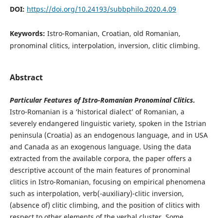
DOI:
https://doi.org/10.24193/subbphilo.2020.4.09
Keywords:
Istro-Romanian, Croatian, old Romanian,
pronominal clitics, interpolation, inversion, clitic climbing.
Abstract
Particular Features of Istro-Romanian Pronominal Clitics.
Istro-Romanian is a ‘historical dialect’ of Romanian, a
severely endangered linguistic variety, spoken in the Istrian
peninsula (Croatia) as an endogenous language, and in USA
and Canada as an exogenous language. Using the data
extracted from the available corpora, the paper offers a
descriptive account of the main features of pronominal
clitics in Istro-Romanian, focusing on empirical phenomena
such as interpolation, verb(-auxiliary)-clitic inversion,
(absence of) clitic climbing, and the position of clitics with
respect to other elements of the verbal cluster. Some