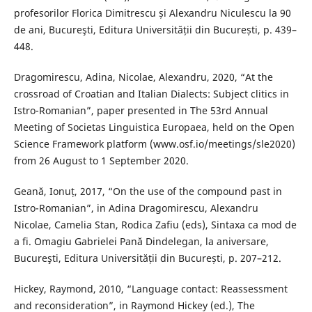
profesorilor Florica Dimitrescu și Alexandru Niculescu la 90
de ani, Bucureşti, Editura Universității din București, p. 439–
448.
Dragomirescu, Adina, Nicolae, Alexandru, 2020, “At the
crossroad of Croatian and Italian Dialects: Subject clitics in
Istro-Romanian”, paper presented in The 53rd Annual
Meeting of Societas Linguistica Europaea, held on the Open
Science Framework platform (www.osf.io/meetings/sle2020)
from 26 August to 1 September 2020.
Geană, Ionuț, 2017, “On the use of the compound past in
Istro-Romanian”, in Adina Dragomirescu, Alexandru
Nicolae, Camelia Stan, Rodica Zafiu (eds), Sintaxa ca mod de
a fi. Omagiu Gabrielei Pană Dindelegan, la aniversare,
Bucureşti, Editura Universității din București, p. 207–212.
Hickey, Raymond, 2010, “Language contact: Reassessment
and reconsideration”, in Raymond Hickey (ed.), The