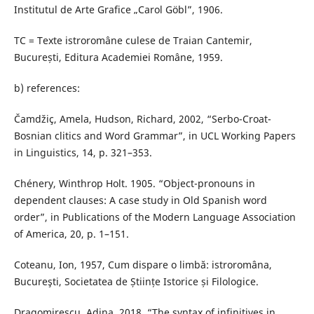
Institutul de Arte Grafice „Carol Göbl”, 1906.
TC = Texte istroromâne culese de Traian Cantemir,
București, Editura Academiei Române, 1959.
b) references:
Čamdžiç, Amela, Hudson, Richard, 2002, “Serbo-Croat-
Bosnian clitics and Word Grammar”, in UCL Working Papers
in Linguistics, 14, p. 321–353.
Chénery, Winthrop Holt. 1905. “Object-pronouns in
dependent clauses: A case study in Old Spanish word
order”, in Publications of the Modern Language Association
of America, 20, p. 1–151.
Coteanu, Ion, 1957, Cum dispare o limbă: istroromâna,
Bucureşti, Societatea de Științe Istorice și Filologice.
Dragomirescu, Adina, 2018, “The syntax of infinitives in