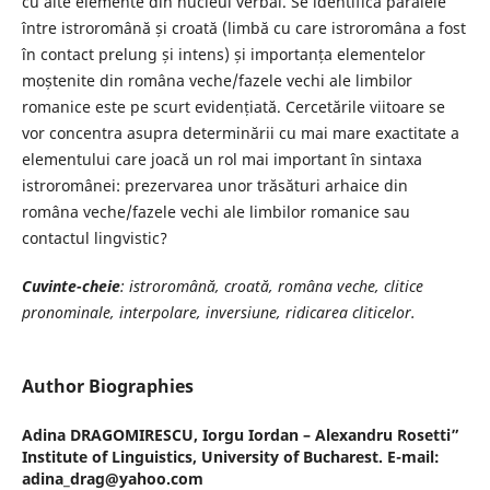
cu alte elemente din nucleul verbal. Se identifică paralele
între istroromână și croată (limbă cu care istroromâna a fost
în contact prelung și intens) și importanța elementelor
moștenite din româna veche/fazele vechi ale limbilor
romanice este pe scurt evidențiată. Cercetările viitoare se
vor concentra asupra determinării cu mai mare exactitate a
elementului care joacă un rol mai important în sintaxa
istroromânei: prezervarea unor trăsături arhaice din
româna veche/fazele vechi ale limbilor romanice sau
contactul lingvistic?
Cuvinte-cheie
: istroro
mână
, croată, româna veche, clitice
pronominale, interpolare, inversiune, ridicarea cliticelor.
Author Biographies
Adina DRAGOMIRESCU,
Iorgu Iordan – Alexandru Rosetti”
Institute of Linguistics, University of Bucharest. E-mail:
adina_drag@yahoo.com