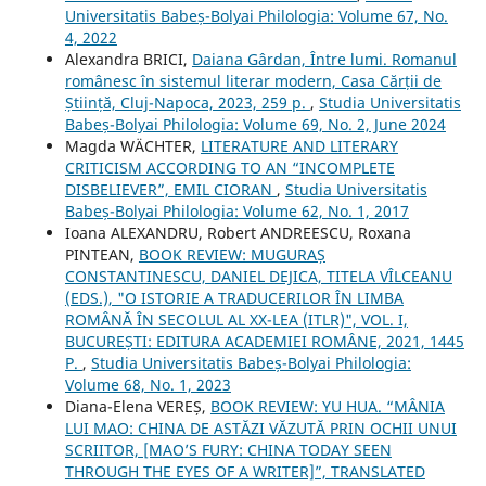
Universitatis Babeș-Bolyai Philologia: Volume 67, No.
4, 2022
Alexandra BRICI,
Daiana Gârdan, Între lumi. Romanul
românesc în sistemul literar modern, Casa Cărții de
Știință, Cluj-Napoca, 2023, 259 p.
,
Studia Universitatis
Babeș-Bolyai Philologia: Volume 69, No. 2, June 2024
Magda WÄCHTER,
LITERATURE AND LITERARY
CRITICISM ACCORDING TO AN “INCOMPLETE
DISBELIEVER”, EMIL CIORAN
,
Studia Universitatis
Babeș-Bolyai Philologia: Volume 62, No. 1, 2017
Ioana ALEXANDRU, Robert ANDREESCU, Roxana
PINTEAN,
BOOK REVIEW: MUGURAȘ
CONSTANTINESCU, DANIEL DEJICA, TITELA VÎLCEANU
(EDS.), "O ISTORIE A TRADUCERILOR ÎN LIMBA
ROMÂNĂ ÎN SECOLUL AL XX-LEA (ITLR)", VOL. I,
BUCUREȘTI: EDITURA ACADEMIEI ROMÂNE, 2021, 1445
P.
,
Studia Universitatis Babeș-Bolyai Philologia:
Volume 68, No. 1, 2023
Diana-Elena VEREȘ,
BOOK REVIEW: YU HUA. “MÂNIA
LUI MAO: CHINA DE ASTĂZI VĂZUTĂ PRIN OCHII UNUI
SCRIITOR, [MAO’S FURY: CHINA TODAY SEEN
THROUGH THE EYES OF A WRITER]”, TRANSLATED