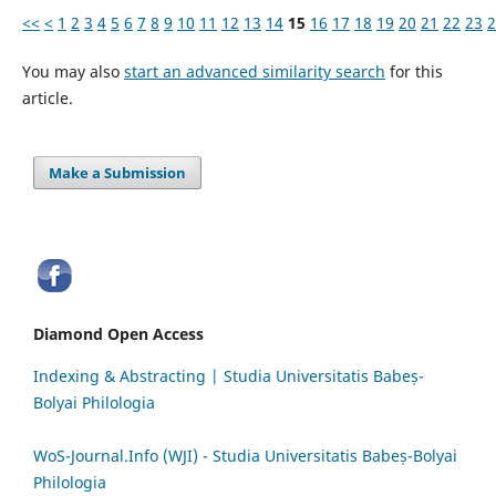
<<
<
1
2
3
4
5
6
7
8
9
10
11
12
13
14
15
16
17
18
19
20
21
22
23
2
You may also
start an advanced similarity search
for this
article.
Make a Submission
Diamond Open Access
Indexing & Abstracting | Studia Universitatis Babeș-
Bolyai Philologia
WoS-Journal.Info (WJI) - Studia Universitatis Babeș-Bolyai
Philologia