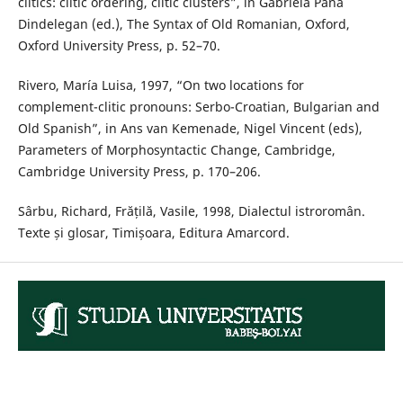
clitics: clitic ordering, clitic clusters”, in Gabriela Pană
Dindelegan (ed.), The Syntax of Old Romanian, Oxford,
Oxford University Press, p. 52–70.
Rivero, María Luisa, 1997, “On two locations for
complement-clitic pronouns: Serbo-Croatian, Bulgarian and
Old Spanish”, in Ans van Kemenade, Nigel Vincent (eds),
Parameters of Morphosyntactic Change, Cambridge,
Cambridge University Press, p. 170–206.
Sârbu, Richard, Frățilă, Vasile, 1998, Dialectul istroromân.
Texte și glosar, Timișoara, Editura Amarcord.