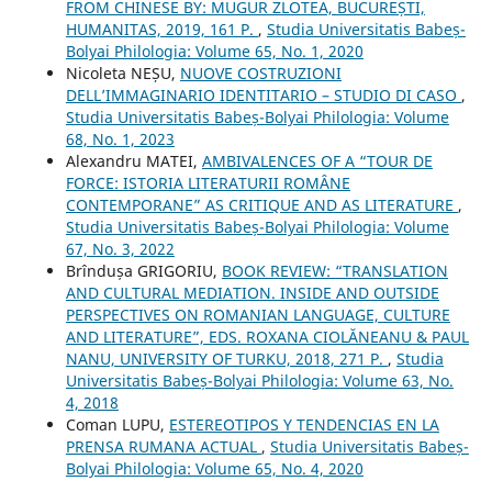
FROM CHINESE BY: MUGUR ZLOTEA, BUCUREȘTI,
HUMANITAS, 2019, 161 P.
,
Studia Universitatis Babeș-
Bolyai Philologia: Volume 65, No. 1, 2020
Nicoleta NEȘU,
NUOVE COSTRUZIONI
DELL’IMMAGINARIO IDENTITARIO – STUDIO DI CASO
,
Studia Universitatis Babeș-Bolyai Philologia: Volume
68, No. 1, 2023
Alexandru MATEI,
AMBIVALENCES OF A “TOUR DE
FORCE: ISTORIA LITERATURII ROMÂNE
CONTEMPORANE” AS CRITIQUE AND AS LITERATURE
,
Studia Universitatis Babeș-Bolyai Philologia: Volume
67, No. 3, 2022
Brîndușa GRIGORIU,
BOOK REVIEW: “TRANSLATION
AND CULTURAL MEDIATION. INSIDE AND OUTSIDE
PERSPECTIVES ON ROMANIAN LANGUAGE, CULTURE
AND LITERATURE”, EDS. ROXANA CIOLĂNEANU & PAUL
NANU, UNIVERSITY OF TURKU, 2018, 271 P.
,
Studia
Universitatis Babeș-Bolyai Philologia: Volume 63, No.
4, 2018
Coman LUPU,
ESTEREOTIPOS Y TENDENCIAS EN LA
PRENSA RUMANA ACTUAL
,
Studia Universitatis Babeș-
Bolyai Philologia: Volume 65, No. 4, 2020