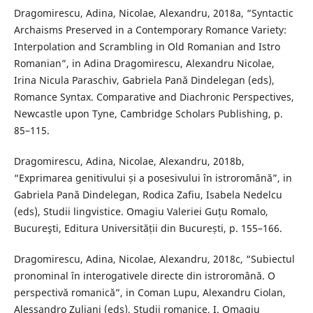
Dragomirescu, Adina, Nicolae, Alexandru, 2018a, “Syntactic
Archaisms Preserved in a Contemporary Romance Variety:
Interpolation and Scrambling in Old Romanian and Istro
Romanian”, in Adina Dragomirescu, Alexandru Nicolae,
Irina Nicula Paraschiv, Gabriela Pană Dindelegan (eds),
Romance Syntax. Comparative and Diachronic Perspectives,
Newcastle upon Tyne, Cambridge Scholars Publishing, p.
85–115.
Dragomirescu, Adina, Nicolae, Alexandru, 2018b,
“Exprimarea genitivului și a posesivului în istroromână”, in
Gabriela Pană Dindelegan, Rodica Zafiu, Isabela Nedelcu
(eds), Studii lingvistice. Omagiu Valeriei Guțu Romalo,
Bucureşti, Editura Universității din București, p. 155–166.
Dragomirescu, Adina, Nicolae, Alexandru, 2018c, “Subiectul
pronominal în interogativele directe din istroromână. O
perspectivă romanică”, in Coman Lupu, Alexandru Ciolan,
Alessandro Zuliani (eds), Studii romanice, I. Omagiu