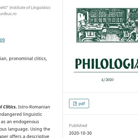
ti” Institute of Linguistics
unibuc.ro
.09
an, pronominal clitics,
pdf
 Clitics.
Istro-Romanian
 endangered linguistic
a) as an endogenous
Published
ous language. Using the
2020-10-30
aper offers a descriptive