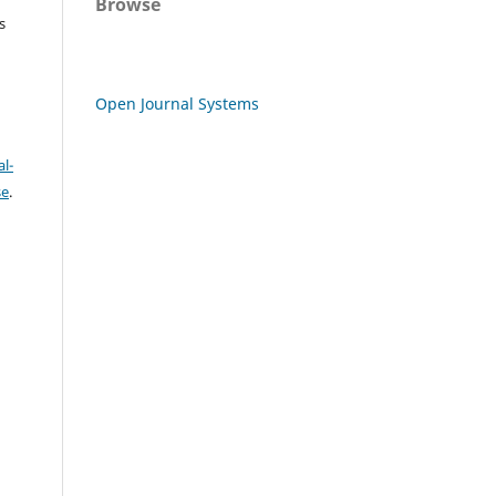
Browse
s
Open Journal Systems
l-
se
.