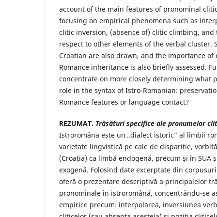
account of the main features of pronominal cliti
focusing on empirical phenomena such as interpo
clitic inversion, (absence of) clitic climbing, and 
respect to other elements of the verbal cluster. 
Croatian are also drawn, and the importance of
Romance inheritance is also briefly assessed. Fu
concentrate on more closely determining what 
role in the syntax of Istro-Romanian: preservati
Romance features or language contact?
REZUMAT.
Trăsături specifice ale pronumelor cli
Istroromâna este un „dialect istoric” al limbii r
varietate lingvistică pe cale de dispariție, vorbit
(Croația) ca limbă endogenă, precum și în SUA 
exogenă. Folosind date excerptate din corpusuril
oferă o prezentare descriptivă a principalelor trăs
pronominale în istroromână, concentrându-se 
empirice precum: interpolarea, inversiunea verb(-
cliticelor (sau absența acesteia) și poziția cliticel