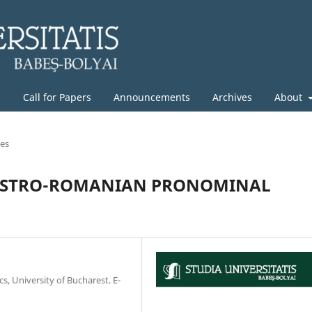
g
Call for Papers
Announcements
Archives
About
les
F ISTRO-ROMANIAN PRONOMINAL
cs, University of Bucharest. E-