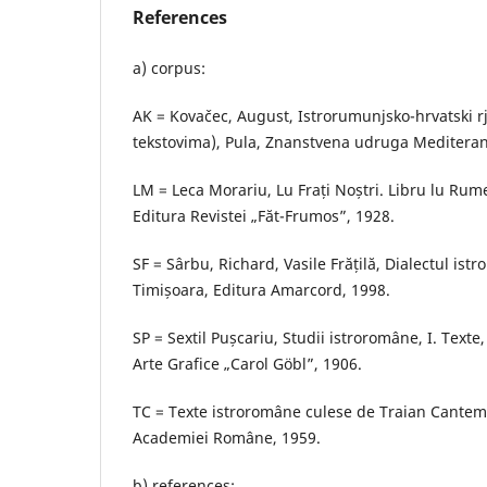
References
a) corpus:
AK = Kovačec, August, Istrorumunjsko-hrvatski r
tekstovima), Pula, Znanstvena udruga Mediteran
LM = Leca Morariu, Lu Frați Noștri. Libru lu Rume
Editura Revistei „Făt-Frumos”, 1928.
SF = Sârbu, Richard, Vasile Frățilă, Dialectul istr
Timișoara, Editura Amarcord, 1998.
SP = Sextil Pușcariu, Studii istroromâne, I. Texte,
Arte Grafice „Carol Göbl”, 1906.
TC = Texte istroromâne culese de Traian Cantemi
Academiei Române, 1959.
b) references: