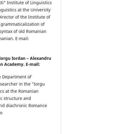
” Institute of Linguistics
guistics at the University
rector of the Institute of
e grammaticalization of
 syntax of old Romanian
manian. E-mail:
“Iorgu Iordan – Alexandru
ian Academy. E-mail:
he Department of
esearcher in the “Iorgu
tics at the Romanian
c structure and
and diachronic Romance
ro