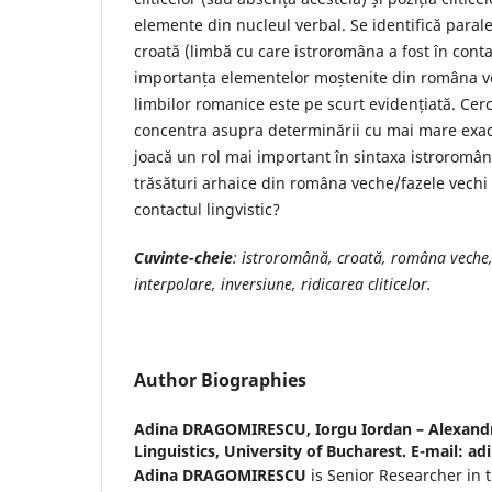
elemente din nucleul verbal. Se identifică parale
croată (limbă cu care istroromâna a fost în conta
importanța elementelor moștenite din româna ve
limbilor romanice este pe scurt evidențiată. Cerce
concentra asupra determinării cu mai mare exac
joacă un rol mai important în sintaxa istroromâ
trăsături arhaice din româna veche/fazele vechi
contactul lingvistic?
Cuvinte-cheie
: istroro
mână
, croată, româna veche,
interpolare, inversiune, ridicarea cliticelor.
Author Biographies
Adina DRAGOMIRESCU,
Iorgu Iordan – Alexandr
Linguistics, University of Bucharest. E-mail:
Adina DRAGOMIRESCU
is Senior Researcher in 