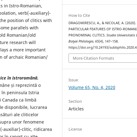
cs in Istro-Romanian,
lation, verb(-auxiliary)-
How to Cite
the position of clitics with
DRAGOMIRESCU, A., & NICOLAE, A. (2020).
Some parallels with
PARTICULAR FEATURES OF ISTRO-ROMAN
 old Romanian/old
PRONOMINAL CLITICS.
Studia Universitatis
Bolyai Philologia
,
65
(4), 147–158.
ture research will
https://doi.org/10.24193/subbphilo.2020.4
plays a more important
on of archaic Romanian/
More Citation Formats
tice în istroromână.
Issue
omâne și reprezintă o
Volume 65, No. 4, 2020
ă în peninsula Istria
și Canada ca limbă
Section
e disponibile, lucrarea
Articles
ături ale cliticelor
asupra unor fenomene
auxiliar)-clitic, ridicarea
License
or în raport cu alte