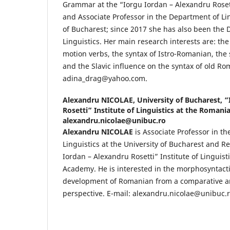
Grammar at the “Iorgu Iordan – Alexandru Rosetti
and Associate Professor in the Department of Lin
of Bucharest; since 2017 she has also been the Di
Linguistics. Her main research interests are: th
motion verbs, the syntax of Istro-Romanian, the
and the Slavic influence on the syntax of old Ro
adina_drag@yahoo.com.
Alexandru NICOLAE,
University of Bucharest, 
Rosetti” Institute of Linguistics at the Roman
alexandru.nicolae@unibuc.ro
Alexandru NICOLAE
is Associate Professor in t
Linguistics at the University of Bucharest and R
Iordan – Alexandru Rosetti” Institute of Linguis
Academy. He is interested in the morphosyntacti
development of Romanian from a comparative 
perspective. E-mail: alexandru.nicolae@unibuc.