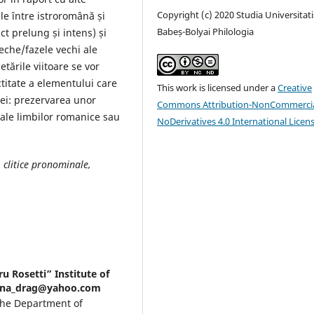
Copyright (c) 2020 Studia Universitati
le între istroromână și
Babeș-Bolyai Philologia
ct prelung și intens) și
che/fazele vechi ale
tările viitoare se vor
titate a elementului care
This work is licensed under a
Creative
nei: prezervarea unor
Commons Attribution-NonCommercia
 ale limbilor romanice sau
NoDerivatives 4.0 International Licen
 clitice pronominale,
u Rosetti” Institute of
 adina_drag@yahoo.com
the Department of