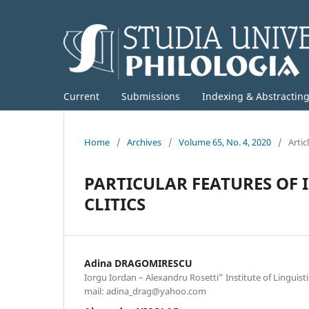
Current
Submissions
Indexing & Abstractin
Home
/
Archives
/
Volume 65, No. 4, 2020
/
Artic
PARTICULAR FEATURES O
CLITICS
Adina DRAGOMIRESCU
Iorgu Iordan – Alexandru Rosetti” Institute of Linguisti
mail: adina_drag@yahoo.com