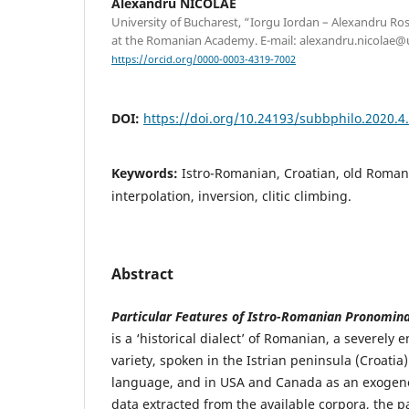
Alexandru NICOLAE
University of Bucharest, “Iorgu Iordan – Alexandru Roset
at the Romanian Academy. E-mail: alexandru.nicolae@
https://orcid.org/0000-0003-4319-7002
DOI:
https://doi.org/10.24193/subbphilo.2020.4
Keywords:
Istro-Romanian, Croatian, old Romani
interpolation, inversion, clitic climbing.
Abstract
Particular Features of Istro-Romanian Pronominal
is a ‘historical dialect’ of Romanian, a severely
variety, spoken in the Istrian peninsula (Croati
language, and in USA and Canada as an exogen
data extracted from the available corpora, the p