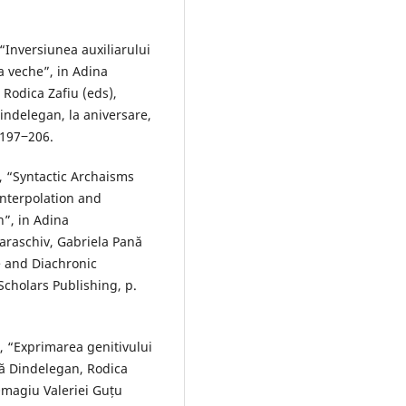
“Inversiunea auxiliarului
 veche”, in Adina
Rodica Zafiu (eds),
indelegan, la aniversare,
. 197‒206.
, “Syntactic Archaisms
nterpolation and
”, in Adina
araschiv, Gabriela Pană
 and Diachronic
cholars Publishing, p.
, “Exprimarea genitivului
nă Dindelegan, Rodica
 Omagiu Valeriei Guțu