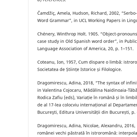
Čamdžiç, Amela, Hudson, Richard, 2002, “Serbo-
Word Grammar”, in UCL Working Papers in Lingui
Chénery, Winthrop Holt. 1905. “Object-pronouns
case study in Old Spanish word order”, in Publi
Language Association of America, 20, p. 1–151.
Coteanu, Ion, 1957, Cum dispare o limbă: istror
Societatea de Științe Istorice și Filologice.
Dragomirescu, Adina, 2018, “The syntax of infini
in Valentina Cojocaru, Mădălina Naidinoaia-Tăbă
Rodica Zafiu (eds), Variație în română și în limbi
de al 17-lea colocviu internațional al Departamen
Bucureşti, Editura Universității din București, p.
Dragomirescu, Adina, Nicolae, Alexandru, 2016, “
românei vechi păstrată în istroromână: interpol