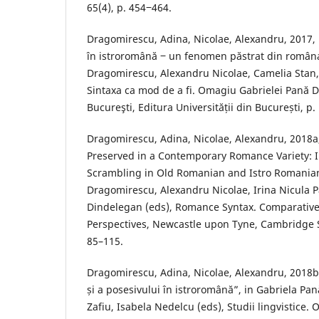
65(4), p. 454‒464.
Dragomirescu, Adina, Nicolae, Alexandru, 2017, 
în istroromână ‒ un fenomen păstrat din româna
Dragomirescu, Alexandru Nicolae, Camelia Stan, 
Sintaxa ca mod de a fi. Omagiu Gabrielei Pană D
Bucureşti, Editura Universității din București, p
Dragomirescu, Adina, Nicolae, Alexandru, 2018a
Preserved in a Contemporary Romance Variety: I
Scrambling in Old Romanian and Istro Romanian
Dragomirescu, Alexandru Nicolae, Irina Nicula P
Dindelegan (eds), Romance Syntax. Comparative
Perspectives, Newcastle upon Tyne, Cambridge S
85–115.
Dragomirescu, Adina, Nicolae, Alexandru, 2018b
și a posesivului în istroromână”, in Gabriela Pa
Zafiu, Isabela Nedelcu (eds), Studii lingvistice.