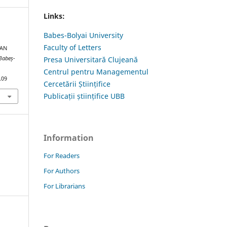
Links:
Babes-Bolyai University
Faculty of Letters
IAN
 Babeș-
Presa Universitară Clujeană
Centrul pentru Managementul
.09
Cercetării Științifice
Publicații științifice UBB
Information
For Readers
For Authors
For Librarians