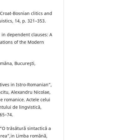
Croat-Bosnian clitics and
stics, 14, p. 321–353.
 in dependent clauses: A
cations of the Modern
omâna, Bucureşti,
tives in Istro-Romanian”,
citu, Alexandru Nicolae,
le romanice. Actele celui
tului de lingvistică,
 65–74.
O trăsătură sintactică a
area”,in Limba română,