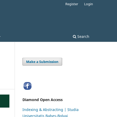
Register
Login
Search
Make a Submission
Diamond Open Access
Indexing & Abstracting | Studia
Universitatis Babeș-Bolyai