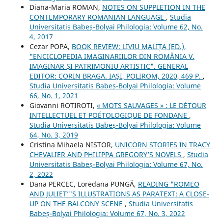
Diana-Maria ROMAN,
NOTES ON SUPPLETION IN THE
CONTEMPORARY ROMANIAN LANGUAGE
,
Studia
Universitatis Babeș-Bolyai Philologia: Volume 62, No.
4, 2017
Cezar POPA,
BOOK REVIEW: LIVIU MALIȚA (ED.),
"ENCICLOPEDIA IMAGINARIILOR DIN ROMÂNIA V.
IMAGINAR ȘI PATRIMONIU ARTISTIC". GENERAL
EDITOR: CORIN BRAGA. IAȘI, POLIROM, 2020, 469 P.
,
Studia Universitatis Babeș-Bolyai Philologia: Volume
66, No. 1, 2021
Giovanni ROTIROTI,
« MOTS SAUVAGES » : LE DÉTOUR
INTELLECTUEL ET POÉTOLOGIQUE DE FONDANE
,
Studia Universitatis Babeș-Bolyai Philologia: Volume
64, No. 3, 2019
Cristina Mihaela NISTOR,
UNICORN STORIES IN TRACY
CHEVALIER AND PHILIPPA GREGORY’S NOVELS
,
Studia
Universitatis Babeș-Bolyai Philologia: Volume 67, No.
2, 2022
Dana PERCEC, Loredana PUNGĂ,
READING "ROMEO
AND JULIET’"S ILLUSTRATIONS AS PARATEXT: A CLOSE-
UP ON THE BALCONY SCENE
,
Studia Universitatis
Babeș-Bolyai Philologia: Volume 67, No. 3, 2022