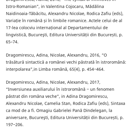
Istro-Romanian”, in Valentina Cojocaru, Mădălina
Naidinoaia-Tăbăcitu, Alexandru Nicolae, Rodica Zafiu (eds),
Variație în română și în limbile romanice. Actele celui de al
17-lea colocviu internațional al Departamentului de
lingvistică, Bucureşti, Editura Universității din București, p.
65–74.
Dragomirescu, Adina, Nicolae, Alexandru, 2016, “O
trăsătură sintactică a românei vechi păstrată în istroromână:
interpolarea”,in Limba română, 65(4), p. 454‒464.
Dragomirescu, Adina, Nicolae, Alexandru, 2017,
“Inversiunea auxiliarului în istroromână ‒ un fenomen
păstrat din româna veche”, in Adina Dragomirescu,
Alexandru Nicolae, Camelia Stan, Rodica Zafiu (eds), Sintaxa
ca mod de a fi. Omagiu Gabrielei Pană Dindelegan, la
aniversare, Bucureşti, Editura Universității din București, p.
197‒206.