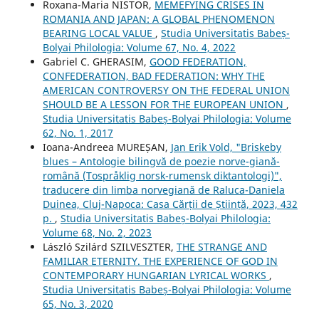
Roxana-Maria NISTOR,
MEMEFYING CRISES IN
ROMANIA AND JAPAN: A GLOBAL PHENOMENON
BEARING LOCAL VALUE
,
Studia Universitatis Babeș-
Bolyai Philologia: Volume 67, No. 4, 2022
Gabriel C. GHERASIM,
GOOD FEDERATION,
CONFEDERATION, BAD FEDERATION: WHY THE
AMERICAN CONTROVERSY ON THE FEDERAL UNION
SHOULD BE A LESSON FOR THE EUROPEAN UNION
,
Studia Universitatis Babeș-Bolyai Philologia: Volume
62, No. 1, 2017
Ioana-Andreea MUREȘAN,
Jan Erik Vold, "Briskeby
blues – Antologie bilingvă de poezie norve-giană-
română (Tospråklig norsk-rumensk diktantologi)",
traducere din limba norvegiană de Raluca-Daniela
Duinea, Cluj-Napoca: Casa Cărții de Știință, 2023, 432
p.
,
Studia Universitatis Babeș-Bolyai Philologia:
Volume 68, No. 2, 2023
László Szilárd SZILVESZTER,
THE STRANGE AND
FAMILIAR ETERNITY. THE EXPERIENCE OF GOD IN
CONTEMPORARY HUNGARIAN LYRICAL WORKS
,
Studia Universitatis Babeș-Bolyai Philologia: Volume
65, No. 3, 2020