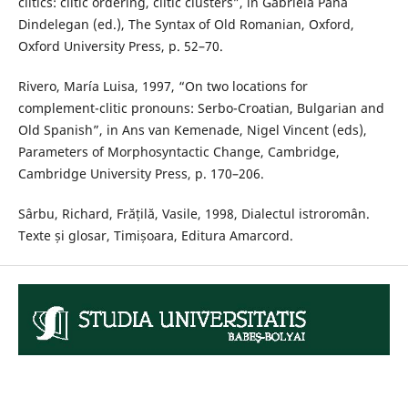
clitics: clitic ordering, clitic clusters”, in Gabriela Pană
Dindelegan (ed.), The Syntax of Old Romanian, Oxford,
Oxford University Press, p. 52–70.
Rivero, María Luisa, 1997, “On two locations for
complement-clitic pronouns: Serbo-Croatian, Bulgarian and
Old Spanish”, in Ans van Kemenade, Nigel Vincent (eds),
Parameters of Morphosyntactic Change, Cambridge,
Cambridge University Press, p. 170–206.
Sârbu, Richard, Frățilă, Vasile, 1998, Dialectul istroromân.
Texte și glosar, Timișoara, Editura Amarcord.