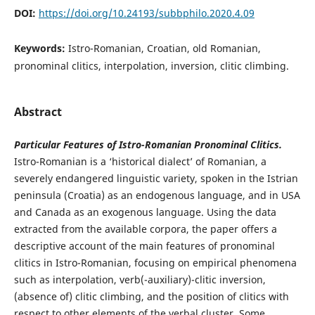
DOI:
https://doi.org/10.24193/subbphilo.2020.4.09
Keywords:
Istro-Romanian, Croatian, old Romanian,
pronominal clitics, interpolation, inversion, clitic climbing.
Abstract
Particular Features of Istro-Romanian Pronominal Clitics.
Istro-Romanian is a ‘historical dialect’ of Romanian, a
severely endangered linguistic variety, spoken in the Istrian
peninsula (Croatia) as an endogenous language, and in USA
and Canada as an exogenous language. Using the data
extracted from the available corpora, the paper offers a
descriptive account of the main features of pronominal
clitics in Istro-Romanian, focusing on empirical phenomena
such as interpolation, verb(-auxiliary)-clitic inversion,
(absence of) clitic climbing, and the position of clitics with
respect to other elements of the verbal cluster. Some