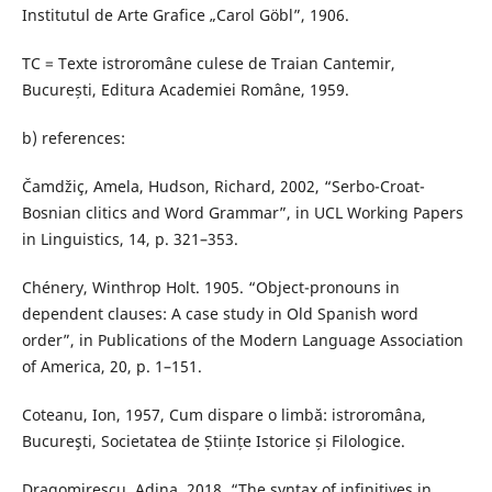
Institutul de Arte Grafice „Carol Göbl”, 1906.
TC = Texte istroromâne culese de Traian Cantemir,
București, Editura Academiei Române, 1959.
b) references:
Čamdžiç, Amela, Hudson, Richard, 2002, “Serbo-Croat-
Bosnian clitics and Word Grammar”, in UCL Working Papers
in Linguistics, 14, p. 321–353.
Chénery, Winthrop Holt. 1905. “Object-pronouns in
dependent clauses: A case study in Old Spanish word
order”, in Publications of the Modern Language Association
of America, 20, p. 1–151.
Coteanu, Ion, 1957, Cum dispare o limbă: istroromâna,
Bucureşti, Societatea de Științe Istorice și Filologice.
Dragomirescu, Adina, 2018, “The syntax of infinitives in