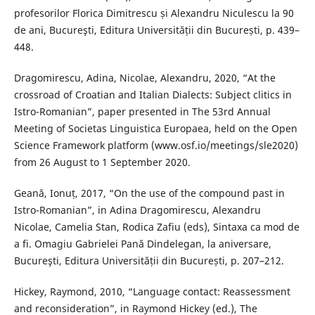
profesorilor Florica Dimitrescu și Alexandru Niculescu la 90
de ani, Bucureşti, Editura Universității din București, p. 439–
448.
Dragomirescu, Adina, Nicolae, Alexandru, 2020, “At the
crossroad of Croatian and Italian Dialects: Subject clitics in
Istro-Romanian”, paper presented in The 53rd Annual
Meeting of Societas Linguistica Europaea, held on the Open
Science Framework platform (www.osf.io/meetings/sle2020)
from 26 August to 1 September 2020.
Geană, Ionuț, 2017, “On the use of the compound past in
Istro-Romanian”, in Adina Dragomirescu, Alexandru
Nicolae, Camelia Stan, Rodica Zafiu (eds), Sintaxa ca mod de
a fi. Omagiu Gabrielei Pană Dindelegan, la aniversare,
Bucureşti, Editura Universității din București, p. 207–212.
Hickey, Raymond, 2010, “Language contact: Reassessment
and reconsideration”, in Raymond Hickey (ed.), The