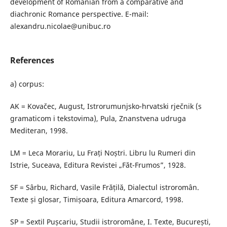
development of Romanian from a comparative and
diachronic Romance perspective. E-mail:
alexandru.nicolae@unibuc.ro
References
a) corpus:
AK = Kovačec, August, Istrorumunjsko-hrvatski rječnik (s
gramaticom i tekstovima), Pula, Znanstvena udruga
Mediteran, 1998.
LM = Leca Morariu, Lu Frați Noștri. Libru lu Rumeri din
Istrie, Suceava, Editura Revistei „Făt-Frumos”, 1928.
SF = Sârbu, Richard, Vasile Frățilă, Dialectul istroromân.
Texte și glosar, Timișoara, Editura Amarcord, 1998.
SP = Sextil Pușcariu, Studii istroromâne, I. Texte, București,