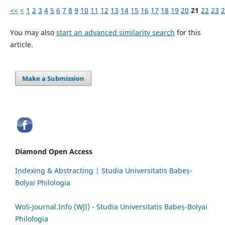
<<
<
1
2
3
4
5
6
7
8
9
10
11
12
13
14
15
16
17
18
19
20
21
22
23
2
You may also
start an advanced similarity search
for this
article.
Make a Submission
Diamond Open Access
Indexing & Abstracting | Studia Universitatis Babeș-
Bolyai Philologia
WoS-Journal.Info (WJI) - Studia Universitatis Babeș-Bolyai
Philologia