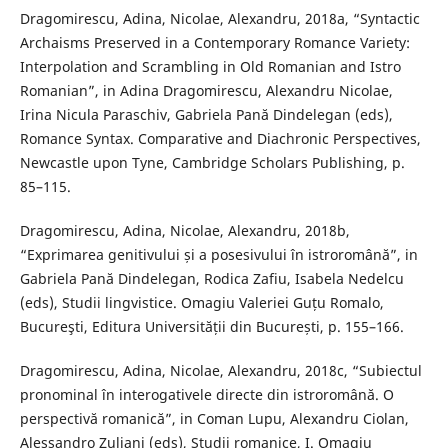
Dragomirescu, Adina, Nicolae, Alexandru, 2018a, “Syntactic
Archaisms Preserved in a Contemporary Romance Variety:
Interpolation and Scrambling in Old Romanian and Istro
Romanian”, in Adina Dragomirescu, Alexandru Nicolae,
Irina Nicula Paraschiv, Gabriela Pană Dindelegan (eds),
Romance Syntax. Comparative and Diachronic Perspectives,
Newcastle upon Tyne, Cambridge Scholars Publishing, p.
85–115.
Dragomirescu, Adina, Nicolae, Alexandru, 2018b,
“Exprimarea genitivului și a posesivului în istroromână”, in
Gabriela Pană Dindelegan, Rodica Zafiu, Isabela Nedelcu
(eds), Studii lingvistice. Omagiu Valeriei Guțu Romalo,
Bucureşti, Editura Universității din București, p. 155–166.
Dragomirescu, Adina, Nicolae, Alexandru, 2018c, “Subiectul
pronominal în interogativele directe din istroromână. O
perspectivă romanică”, in Coman Lupu, Alexandru Ciolan,
Alessandro Zuliani (eds), Studii romanice, I. Omagiu