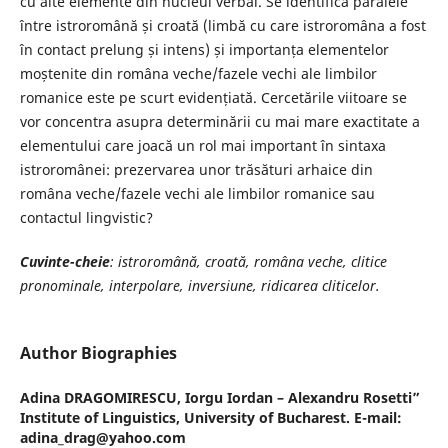
cu alte elemente din nucleul verbal. Se identifică paralele
între istroromână și croată (limbă cu care istroromâna a fost
în contact prelung și intens) și importanța elementelor
moștenite din româna veche/fazele vechi ale limbilor
romanice este pe scurt evidențiată. Cercetările viitoare se
vor concentra asupra determinării cu mai mare exactitate a
elementului care joacă un rol mai important în sintaxa
istroromânei: prezervarea unor trăsături arhaice din
româna veche/fazele vechi ale limbilor romanice sau
contactul lingvistic?
Cuvinte-cheie
: istroro
mână
, croată, româna veche, clitice
pronominale, interpolare, inversiune, ridicarea cliticelor.
Author Biographies
Adina DRAGOMIRESCU,
Iorgu Iordan – Alexandru Rosetti”
Institute of Linguistics, University of Bucharest. E-mail:
adina_drag@yahoo.com