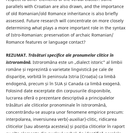
parallels with Croatian are also drawn, and the importance
of old Romanian/old Romance inheritance is also briefly
assessed. Future research will concentrate on more closely
determining what plays a more important role in the syntax
of Istro-Romanian: preservation of archaic Romanian/
Romance features or language contact?
REZUMAT.
Trăsături specifice ale pronumelor clitice în
istroromână.
Istroromâna este un „dialect istoric” al limbii
române și reprezintă o varietate lingvistică pe cale de
dispariție, vorbită în peninsula Istria (Croația) ca limbă
endogenă, precum și în SUA și Canada ca limbă exogenă.
Folosind date excerptate din corpusurile disponibile,
lucrarea oferă o prezentare descriptivă a principalelor
trăsături ale cliticelor pronominale în istroromână,
concentrându-se asupra unor fenomene empirice precum:
interpolarea, inversiunea verb(-auxiliar)-clitic, ridicarea
cliticelor (sau absența acesteia) și poziția cliticelor în raport