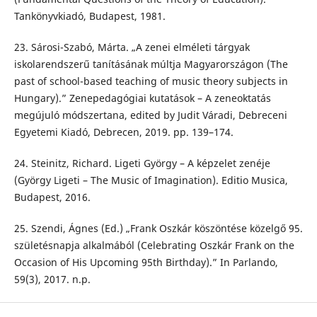
Tankönyvkiadó, Budapest, 1981.
23. Sárosi-Szabó, Márta. „A zenei elméleti tárgyak
iskolarendszerű tanításának múltja Magyarországon (The
past of school-based teaching of music theory subjects in
Hungary).” Zenepedagógiai kutatások – A zeneoktatás
megújuló módszertana, edited by Judit Váradi, Debreceni
Egyetemi Kiadó, Debrecen, 2019. pp. 139–174.
24. Steinitz, Richard. Ligeti György – A képzelet zenéje
(György Ligeti – The Music of Imagination). Editio Musica,
Budapest, 2016.
25. Szendi, Ágnes (Ed.) „Frank Oszkár köszöntése közelgő 95.
születésnapja alkalmából (Celebrating Oszkár Frank on the
Occasion of His Upcoming 95th Birthday).” In Parlando,
59(3), 2017. n.p.