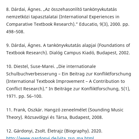
8. Dárdai, Ágnes. „Az összehasonlító tankönyvkutatás
nemzetközi tapasztalatai (International Experiences in
Comparative Textbook Research).” Educatio, 9(3), 2000. pp.
498–508.
9. Dárdai, Ágnes. A tankönyvkutatás alapjai (Foundations of
Textbook Research). Dialóg Campus Kiadó, Budapest, 2002.
10. Diestel, Suse-Marei. „Die internationale
Schulbuchverbesserung – Ein Beitrag zur Konfliktforschung
(International Textbook Improvement – A Contribution to
Conflict Research).” In Beiträge zur Konfliktforschung, 5(1),
1971. pp. 56–100.
11. Frank, Oszkár. Hangzó zeneelmélet (Sounding Music
Theory). Rózsavölgyi és Társa, Budapest, 2008.
12. Gárdonyi, Zsolt. Életrajz (Biography). 2020.
http://www.gardonyi.de/vita_zsg_ma.html