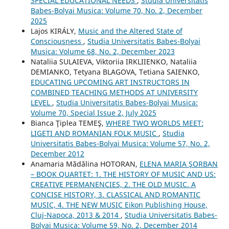
SPECIAL EDUCATIONAL NEEDS
,
Studia Universitatis
Babes-Bolyai Musica: Volume 70, No. 2, December
2025
Lajos KIRÁLY,
Music and the Altered State of
Consciousness
,
Studia Universitatis Babes-Bolyai
Musica: Volume 68, No. 2, December 2023
Nataliia SULAIEVA, Viktoriia IRKLIIENKO, Nataliia
DEMIANKO, Tetyana BLAGOVA, Tetiana SAIENKO,
EDUCATING UPCOMING ART INSTRUCTORS IN
COMBINED TEACHING METHODS AT UNIVERSITY
LEVEL
,
Studia Universitatis Babes-Bolyai Musica:
Volume 70, Special Issue 2, July 2025
Bianca Ţiplea TEMEŞ,
WHERE TWO WORLDS MEET:
LIGETI AND ROMANIAN FOLK MUSIC
,
Studia
Universitatis Babes-Bolyai Musica: Volume 57, No. 2,
December 2012
Anamaria Mădălina HOTORAN,
ELENA MARIA ŞORBAN
– BOOK QUARTET: 1. THE HISTORY OF MUSIC AND US:
CREATIVE PERMANENCIES, 2. THE OLD MUSIC. A
CONCISE HISTORY, 3. CLASSICAL AND ROMANTIC
MUSIC, 4. THE NEW MUSIC Eikon Publishing House,
Cluj-Napoca, 2013 & 2014
,
Studia Universitatis Babes-
Bolyai Musica: Volume 59, No. 2, December 2014