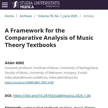
Home
/
Archives
/
Volume 70, No. 1, June 2025
/
Articles
A Framework for the
Comparative Analysis of Music
Theory Textbooks
Ádám MIKE
Assistant professor, Institute of Music, University of Nyíregyháza;
Faculty of Music, University of Debrecen, Hungary. E-mail:
mike.adam@music.unideb.hu, mike.adam@nye.hu
https://orcid.org/0000-0001-7657-2169
DOI:
https://doi.org/10.24193/subbmusica.2025.1.06
Keywords:
comparative textbook analysis, music theory