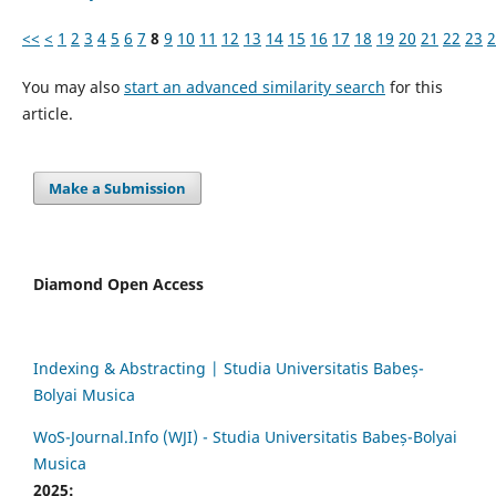
<<
<
1
2
3
4
5
6
7
8
9
10
11
12
13
14
15
16
17
18
19
20
21
22
23
2
You may also
start an advanced similarity search
for this
article.
Make a Submission
Diamond Open Access
Indexing & Abstracting | Studia Universitatis Babeș-
Bolyai Musica
WoS-Journal.Info (WJI) - Studia Universitatis Babeș-Bolyai
Musica
2025: