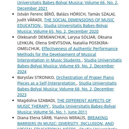
Universitatis Babes-Bolyai Musica: Volume 66, No. 2,
December 2021
István Ferenc BÍRÓ, Balázs HÖRICH, Tamás SZALAI,
Judit VÁRADI,
THE SOCIAL DIMENSIONS OF MUSIC
EDUCATION
,
Studia Universitatis Babes-Bolyai
Musica: Volume 65, No. 2, December 2020
Oleksandr DEMIANCHUK, Larysa SOLIAR, Oksana
LEHKUN, Olena SHEVTSOVA, Nataliia POSIKIRA-
OMELCHUK,
Effectiveness of Authentic Performance
Methods for the Development of Musical
Interpretation in Music Students
,
Studia Universitatis
Babes-Bolyai Musica: Volume 69, No. 2, December
2024
Boryslav STRONKO,
Orchestration of Proper Piano
Pieces as a Self-Interpretation
,
Studia Universitatis
Babes-Bolyai Musica: Volume 68, No. 2, December
2023
Magdolna SZABADI,
THE DIFFERENT ASPECTS OF
MUSIC THERAPY
,
Studia Universitatis Babes-Bolyai
Musica: Volume 56, No. 1, June 2011
Diana Elena SÂRB, Yiannis MIRALIS,
BREAKING
BARRIERS IN MUSIC: DIVERSITY, INCLUSION, AND