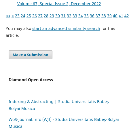
Volume 67, Special Issue 2, December 2022
<<
<
23
24
25
26
27
28
29
30
31
32
33
34
35
36
37
38
39
40
41
42
You may also
start an advanced similarity search
for this
article.
Make a Submission
Diamond Open Access
Indexing & Abstracting | Studia Universitatis Babeș-
Bolyai Musica
WoS-Journal.Info (WJI) - Studia Universitatis Babeș-Bolyai
Musica