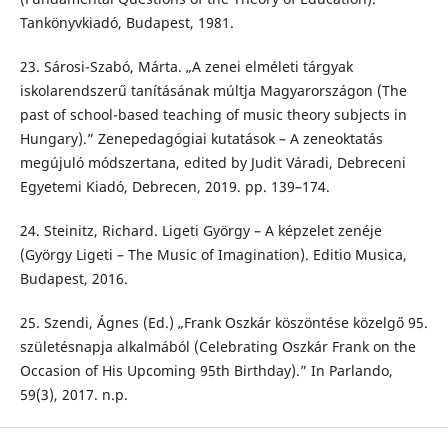
Tankönyvkiadó, Budapest, 1981.
23. Sárosi-Szabó, Márta. „A zenei elméleti tárgyak
iskolarendszerű tanításának múltja Magyarországon (The
past of school-based teaching of music theory subjects in
Hungary).” Zenepedagógiai kutatások – A zeneoktatás
megújuló módszertana, edited by Judit Váradi, Debreceni
Egyetemi Kiadó, Debrecen, 2019. pp. 139–174.
24. Steinitz, Richard. Ligeti György – A képzelet zenéje
(György Ligeti – The Music of Imagination). Editio Musica,
Budapest, 2016.
25. Szendi, Ágnes (Ed.) „Frank Oszkár köszöntése közelgő 95.
születésnapja alkalmából (Celebrating Oszkár Frank on the
Occasion of His Upcoming 95th Birthday).” In Parlando,
59(3), 2017. n.p.