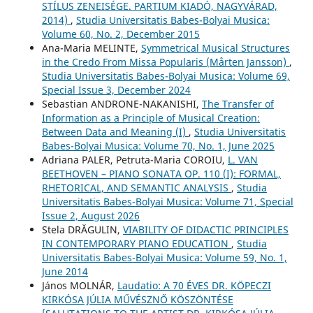
STÍLUS ZENEISÉGE. PARTIUM KIADÓ, NAGYVÁRAD,
2014)
,
Studia Universitatis Babes-Bolyai Musica:
Volume 60, No. 2, December 2015
Ana-Maria MELINTE,
Symmetrical Musical Structures
in the Credo From Missa Popularis (Mårten Jansson)
,
Studia Universitatis Babes-Bolyai Musica: Volume 69,
Special Issue 3, December 2024
Sebastian ANDRONE-NAKANISHI,
The Transfer of
Information as a Principle of Musical Creation:
Between Data and Meaning (I)
,
Studia Universitatis
Babes-Bolyai Musica: Volume 70, No. 1, June 2025
Adriana PALER, Petruta-Maria COROIU,
L. VAN
BEETHOVEN – PIANO SONATA OP. 110 (I): FORMAL,
RHETORICAL, AND SEMANTIC ANALYSIS
,
Studia
Universitatis Babes-Bolyai Musica: Volume 71, Special
Issue 2, August 2026
Stela DRĂGULIN,
VIABILITY OF DIDACTIC PRINCIPLES
IN CONTEMPORARY PIANO EDUCATION
,
Studia
Universitatis Babes-Bolyai Musica: Volume 59, No. 1,
June 2014
János MOLNÁR,
Laudatio: A 70 ÉVES DR. KÖPECZI
KIRKÓSA JÚLIA MŰVÉSZNŐ KÖSZÖNTÉSE