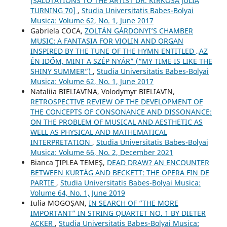
[SALUTATIONS TO THE ARTIST DR. KIRKÓSA JÚLIA
TURNING 70]
,
Studia Universitatis Babes-Bolyai
Musica: Volume 62, No. 1, June 2017
Gabriela COCA,
ZOLTÁN GÁRDONYI’S CHAMBER
MUSIC: A FANTASIA FOR VIOLIN AND ORGAN
INSPIRED BY THE TUNE OF THE HYMN ENTITLED „AZ
ÉN IDŐM, MINT A SZÉP NYÁR” (“MY TIME IS LIKE THE
SHINY SUMMER”)
,
Studia Universitatis Babes-Bolyai
Musica: Volume 62, No. 1, June 2017
Nataliia BIELIAVINA, Volodymyr BIELIAVIN,
RETROSPECTIVE REVIEW OF THE DEVELOPMENT OF
THE CONCEPTS OF CONSONANCE AND DISSONANCE:
ON THE PROBLEM OF MUSICAL AND AESTHETIC AS
WELL AS PHYSICAL AND MATHEMATICAL
INTERPRETATION
,
Studia Universitatis Babes-Bolyai
Musica: Volume 66, No. 2, December 2021
Bianca ŢIPLEA TEMEŞ,
DEAD DRAW? AN ENCOUNTER
BETWEEN KURTÁG AND BECKETT: THE OPERA FIN DE
PARTIE
,
Studia Universitatis Babes-Bolyai Musica:
Volume 64, No. 1, June 2019
Iulia MOGOȘAN,
IN SEARCH OF “THE MORE
IMPORTANT” IN STRING QUARTET NO. 1 BY DIETER
ACKER
,
Studia Universitatis Babes-Bolyai Musica: