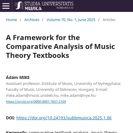
Home
/
Archives
/
Volume 70, No. 1, June 2025
/
Articles
A Framework for the
Comparative Analysis of Music
Theory Textbooks
Ádám MIKE
Assistant professor, Institute of Music, University of Nyíregyháza;
Faculty of Music, University of Debrecen, Hungary. E-mail:
mike.adam@music.unideb.hu, mike.adam@nye.hu
https://orcid.org/0000-0001-7657-2169
DOI:
https://doi.org/10.24193/subbmusica.2025.1.06
Keywords:
comparative textbook analysis, music theory