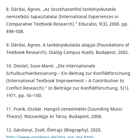
8. Dárdai, Ágnes. „Az összehasonlító tankönyvkutatás
nemzetközi tapasztalatai (International Experiences in
Comparative Textbook Research).” Educatio, 9(3), 2000. pp.
498–508.
9. Dárdai, Ágnes. A tankönyvkutatás alapjai (Foundations of
Textbook Research). Dialóg Campus Kiadó, Budapest, 2002.
10. Diestel, Suse-Marei. „Die internationale
Schulbuchverbesserung – Ein Beitrag zur Konfliktforschung
(International Textbook Improvement – A Contribution to
Conflict Research).” In Beiträge zur Konfliktforschung, 5(1),
1971. pp. 56–100.
11. Frank, Oszkár. Hangzó zeneelmélet (Sounding Music
Theory). Rózsavölgyi és Társa, Budapest, 2008.
12. Gárdonyi, Zsolt. Életrajz (Biography). 2020.
http://www.gardonyi.de/vita_zsg_ma.html