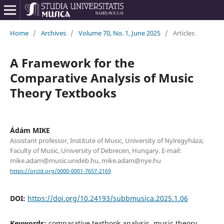
Home
/
Archives
/
Volume 70, No. 1, June 2025
/
Articles
A Framework for the
Comparative Analysis of Music
Theory Textbooks
Ádám MIKE
Assistant professor, Institute of Music, University of Nyíregyháza;
Faculty of Music, University of Debrecen, Hungary. E-mail:
mike.adam@music.unideb.hu, mike.adam@nye.hu
https://orcid.org/0000-0001-7657-2169
DOI:
https://doi.org/10.24193/subbmusica.2025.1.06
Keywords:
comparative textbook analysis, music theory