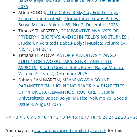
Babes-Bolyai Musica: Volume 70, No. 2, December
2025
Attila FODOR,
"The Gates of Sky" by Ede Terényi:
Sources and Context
,
Studia Universitatis Babes-
Bolyai Musica: Volume 68, No. 2, December 2023
Tímea SZILVESZTER,
COMPARATIVE ANALYSIS OF
FRYDERYK CHOPIN’S AND JOHN FIELD’S NOCTURNES
,
Studia Universitatis Babes-Bolyai Musica: Volume 64,
No. 1, June 2019
Tetiana FILATOVA,
ASTOR PIAZZOLLA’S “TANGO
SUITE” FOR TWO GUITARS: GENRE AND STYLE
ASPECTS
,
Studia Universitatis Babes-Bolyai Musica:
Volume 70, No. 2, December 2025
Fabien SAN MARTIN,
MEANING AS A SOUND-
PARAMETER IN LUIGI NONO’S WORK: A DIALECTICS
OF ‘PHONETIC-SEMANTIC STRUCTURE’
,
Studia
Universitatis Babes-Bolyai Musica: Volume 70, Special
Issue 3, August 2025
<<
<
3
4
5
6
7
8
9
10
11
12
13
14
15
16
17
18
19
20
21
22
23
24
2
You may also
start an advanced similarity search
for this