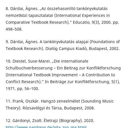
8. Dárdai, Ágnes. „Az összehasonlító tankönyvkutatás
nemzetközi tapasztalatai (International Experiences in
Comparative Textbook Research).” Educatio, 9(3), 2000. pp.
498–508.
9. Dárdai, Ágnes. A tankönyvkutatás alapjai (Foundations of
Textbook Research). Dialóg Campus Kiadó, Budapest, 2002.
10. Diestel, Suse-Marei. „Die internationale
Schulbuchverbesserung – Ein Beitrag zur Konfliktforschung
(International Textbook Improvement – A Contribution to
Conflict Research).” In Beiträge zur Konfliktforschung, 5(1),
1971. pp. 56–100.
11. Frank, Oszkár. Hangzó zeneelmélet (Sounding Music
Theory). Rózsavölgyi és Társa, Budapest, 2008.
12. Gárdonyi, Zsolt. Életrajz (Biography). 2020.
http://www.gardonyi.de/vita_zsg_ma.html