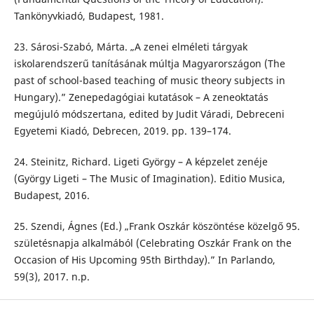
Tankönyvkiadó, Budapest, 1981.
23. Sárosi-Szabó, Márta. „A zenei elméleti tárgyak
iskolarendszerű tanításának múltja Magyarországon (The
past of school-based teaching of music theory subjects in
Hungary).” Zenepedagógiai kutatások – A zeneoktatás
megújuló módszertana, edited by Judit Váradi, Debreceni
Egyetemi Kiadó, Debrecen, 2019. pp. 139–174.
24. Steinitz, Richard. Ligeti György – A képzelet zenéje
(György Ligeti – The Music of Imagination). Editio Musica,
Budapest, 2016.
25. Szendi, Ágnes (Ed.) „Frank Oszkár köszöntése közelgő 95.
születésnapja alkalmából (Celebrating Oszkár Frank on the
Occasion of His Upcoming 95th Birthday).” In Parlando,
59(3), 2017. n.p.