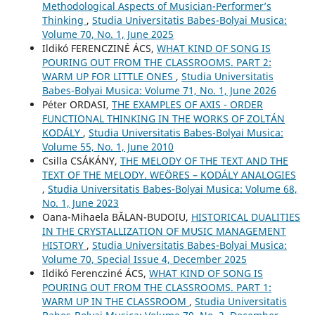
Methodological Aspects of Musician-Performer’s
Thinking
,
Studia Universitatis Babes-Bolyai Musica:
Volume 70, No. 1, June 2025
Ildikó FERENCZINÉ ÁCS,
WHAT KIND OF SONG IS
POURING OUT FROM THE CLASSROOMS. PART 2:
WARM UP FOR LITTLE ONES
,
Studia Universitatis
Babes-Bolyai Musica: Volume 71, No. 1, June 2026
Péter ORDASI,
THE EXAMPLES OF AXIS - ORDER
FUNCTIONAL THINKING IN THE WORKS OF ZOLTÁN
KODÁLY
,
Studia Universitatis Babes-Bolyai Musica:
Volume 55, No. 1, June 2010
Csilla CSÁKÁNY,
THE MELODY OF THE TEXT AND THE
TEXT OF THE MELODY. WEÖRES – KODÁLY ANALOGIES
,
Studia Universitatis Babes-Bolyai Musica: Volume 68,
No. 1, June 2023
Oana-Mihaela BĂLAN-BUDOIU,
HISTORICAL DUALITIES
IN THE CRYSTALLIZATION OF MUSIC MANAGEMENT
HISTORY
,
Studia Universitatis Babes-Bolyai Musica:
Volume 70, Special Issue 4, December 2025
Ildikó Ferencziné ÁCS,
WHAT KIND OF SONG IS
POURING OUT FROM THE CLASSROOMS. PART 1:
WARM UP IN THE CLASSROOM
,
Studia Universitatis