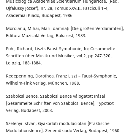
Musicologica Academiae Scientiarium Hungaricae, (Red.
Ujfalussy József), nr. 28, Tomus XXVIII, Fasciculi 1-4,
Akadémiai Kiadó, Budapest, 1986.
Moroianu, Mihai, Marii damnaţi [Die großen Verdammten],
Editura Muzicală Verlag, Bukarest, 1983.
Pohl, Richard, Liszts Faust-Symphonie, In: Gesammelte
Schriften über Musik und Musiker, vol.2, pp.247-320.,
Leipzig, 188-1884.
Redepenning, Dorothea, Franz Liszt – Faust-Symphonie,
Wilhelm-Fink Verlag, München, 1988.
Szabolcsi Bence, Szabolcsi Bence válogatott írásai
[Gesammelte Schriften von Szabolcsi Bence], Typotext
Verlag, Budapest, 2003.
Szelényi István, Gyakorlati modulációtan [Praktische
Modulationslehre], Zeneműkiadó Verlag, Budapest, 1960.