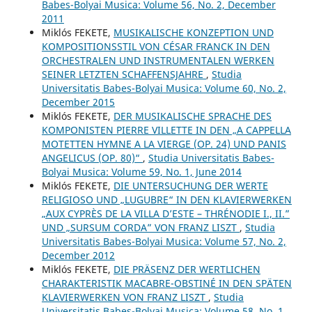
Babes-Bolyai Musica: Volume 56, No. 2, December
2011
Miklós FEKETE,
MUSIKALISCHE KONZEPTION UND
KOMPOSITIONSSTIL VON CÉSAR FRANCK IN DEN
ORCHESTRALEN UND INSTRUMENTALEN WERKEN
SEINER LETZTEN SCHAFFENSJAHRE
,
Studia
Universitatis Babes-Bolyai Musica: Volume 60, No. 2,
December 2015
Miklós FEKETE,
DER MUSIKALISCHE SPRACHE DES
KOMPONISTEN PIERRE VILLETTE IN DEN „A CAPPELLA
MOTETTEN HYMNE A LA VIERGE (OP. 24) UND PANIS
ANGELICUS (OP. 80)“
,
Studia Universitatis Babes-
Bolyai Musica: Volume 59, No. 1, June 2014
Miklós FEKETE,
DIE UNTERSUCHUNG DER WERTE
RELIGIOSO UND „LUGUBRE“ IN DEN KLAVIERWERKEN
„AUX CYPRÈS DE LA VILLA D’ESTE – THRÉNODIE I., II.”
UND „SURSUM CORDA” VON FRANZ LISZT
,
Studia
Universitatis Babes-Bolyai Musica: Volume 57, No. 2,
December 2012
Miklós FEKETE,
DIE PRÄSENZ DER WERTLICHEN
CHARAKTERISTIK MACABRE-OBSTINÉ IN DEN SPÄTEN
KLAVIERWERKEN VON FRANZ LISZT
,
Studia
Universitatis Babes-Bolyai Musica: Volume 58, No. 1,