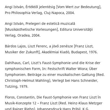
Angi István, Értéktől jelentésig [Vom Wert zur Bedeutung],
Pro Philosophia Verlag, Cluj-Napoca, 2004.
Angi István, Prelegeri de estetică muzicală
[Musikästhetische Vorlesungen], Editura Universităţii
Verlag, Oradea, 2004.
Bárdos Lajos, Liszt Ferenc, a jövő zenésze [Franz Liszt,
Musiker der Zukunft], Akadémiai Kiadó, Budapest, 1976.
Dahlhaus, Carl, Liszt’s Faust-Symphonie und die Krise der
symphonischen Form, In: Festschrift Walter Wiora; Über
Symphonien. Beiträge zu einer musikalischen Gattung (Red.
Christoph-Helmut Mahling), Verlegt bei Hans Schneider,
Tutzing, 1979.
Floros, Constantin, Die Faust-Symphonie von Franz Liszt în
Musik-Konzepte 12 – Franz Liszt (Red. Heinz-Klaus Metzger
und Rainer Riehn), Johannesdruck Hans Pribil, K G,