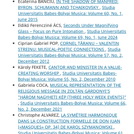
Ecaterina BANCIU,
IN THE SHADOW OF MANFRED:
BYRON, SCHUMANN AND TCHAIKOVSKY
,
Studia
Universitatis Babes-Bolyai Musica: Volume 60, No. 1,
June 2015
Ildikó Ferencziné ÁCS,
Seconds Under Magnifying
Glass – Focus on Pure Intonation
,
Studia Universitatis
Babes-Bolyai Musica: Volume 69, No. 1, June 2024
Ciprian Gabriel POP,
CORNEL ŢĂRANU – VALENTIN
STREINU: MUSICAL-POETIC CONNECTIONS
,
Studia
Universitatis Babes-Bolyai Musica: Volume 57, No. 2,
December 2012
Károly FEKETE,
CANTOR AND MINISTER IN A VALUE-
CREATING WORSHIP
,
Studia Universitatis Babes-
Bolyai Musica: Volume 55, No. 2, December 2010
Gabriela COCA,
MUSICAL REPRESENTATION OF THE
RELIGIOUS MESSAGE IN ZOLTÁN GÁRDONYI’S
"HÁROM NAGYHETI KÉP (THREE HOLY WEEK EVENTS)"
,
Studia Universitatis Babes-Bolyai Musica: Volume 66,
No. 2, December 2021
Christophe ALVAREZ,
LA SYMÉTRIE HARMONIQUE
DANS LA CONSTRUCTION FORMELLE DE DON JUAN
(«MASQUES» OP. 34) DE KAROL SZYMANOWSKI
,
Studia Universitatis Babes-Bolyai Musica: Volume 61,