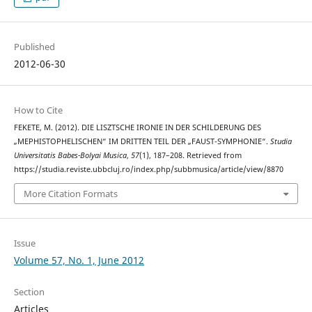
Published
2012-06-30
How to Cite
FEKETE, M. (2012). DIE LISZTSCHE IRONIE IN DER SCHILDERUNG DES
„MEPHISTOPHELISCHEN“ IM DRITTEN TEIL DER „FAUST-SYMPHONIE“.
Studia
Universitatis Babes-Bolyai Musica
,
57
(1), 187–208. Retrieved from
https://studia.reviste.ubbcluj.ro/index.php/subbmusica/article/view/8870
More Citation Formats
Issue
Volume 57, No. 1, June 2012
Section
Articles