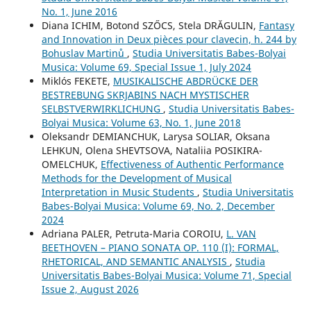
No. 1, June 2016
Diana ICHIM, Botond SZŐCS, Stela DRĂGULIN,
Fantasy
and Innovation in Deux pièces pour clavecin, h. 244 by
Bohuslav Martinů
,
Studia Universitatis Babes-Bolyai
Musica: Volume 69, Special Issue 1, July 2024
Miklós FEKETE,
MUSIKALISCHE ABDRÜCKE DER
BESTREBUNG SKRJABINS NACH MYSTISCHER
SELBSTVERWIRKLICHUNG
,
Studia Universitatis Babes-
Bolyai Musica: Volume 63, No. 1, June 2018
Oleksandr DEMIANCHUK, Larysa SOLIAR, Oksana
LEHKUN, Olena SHEVTSOVA, Nataliia POSIKIRA-
OMELCHUK,
Effectiveness of Authentic Performance
Methods for the Development of Musical
Interpretation in Music Students
,
Studia Universitatis
Babes-Bolyai Musica: Volume 69, No. 2, December
2024
Adriana PALER, Petruta-Maria COROIU,
L. VAN
BEETHOVEN – PIANO SONATA OP. 110 (I): FORMAL,
RHETORICAL, AND SEMANTIC ANALYSIS
,
Studia
Universitatis Babes-Bolyai Musica: Volume 71, Special
Issue 2, August 2026