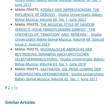
June 2013
Miklós FEKETE,
KODÁLY AND IMPRESSIONISM. THE
INFLUENCE OF DEBUSSY
,
Studia Universitatis Babes-
Bolyai Musica: Volume 68, No. 1, June 2023
Miklós FEKETE,
THE MUSICAL STYLE OF SÁNDOR
VERESS’S „FOUR TRANSYLVANIAN DANCES”. THE
SYNTHESIS OF ‘TRADITION’ AND ‘RENEWAL’
,
Studia
Universitatis Babes-Bolyai Musica: Volume 68, Special
Issue 2, August 2023
Miklós FEKETE,
MUSIKALISCHE ABDRÜCKE DER
BESTREBUNG SKRJABINS NACH MYSTISCHER
SELBSTVERWIRKLICHUNG
,
Studia Universitatis Babes-
Bolyai Musica: Volume 63, No. 1, June 2018
Miklós FEKETE,
KASTRATEN, DIE PRIMI UOMINI DER
EUROPÄISCHEN OPERNBÜHNEN
,
Studia Universitatis
Babes-Bolyai Musica: Volume 62, No. 1, June 2017
1
2
>
>>
Similar Articles