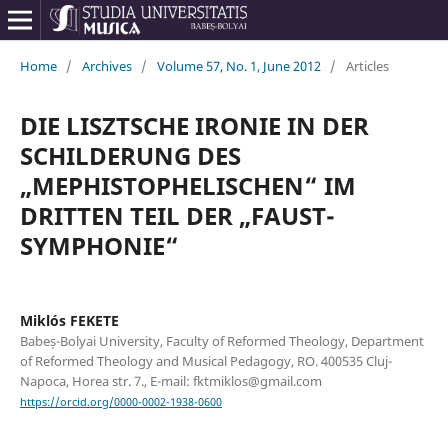
Home
/
Archives
/
Volume 57, No. 1, June 2012
/
Articles
DIE LISZTSCHE IRONIE IN DER
SCHILDERUNG DES
„MEPHISTOPHELISCHEN“ IM
DRITTEN TEIL DER „FAUST-
SYMPHONIE“
Miklós FEKETE
Babeș-Bolyai University, Faculty of Reformed Theology, Department
of Reformed Theology and Musical Pedagogy, RO. 400535 Cluj-
Napoca, Horea str. 7., E-mail: fktmiklos@gmail.com
https://orcid.org/0000-0002-1938-0600