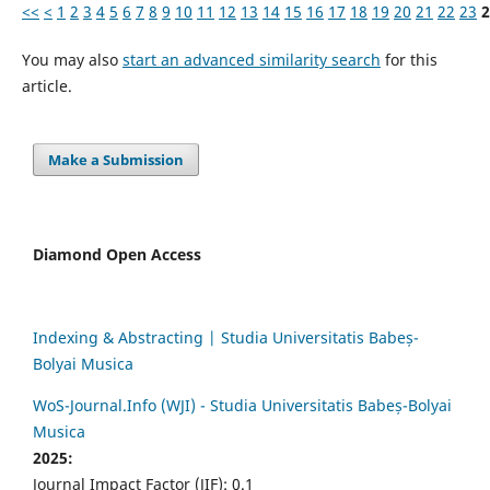
<<
<
1
2
3
4
5
6
7
8
9
10
11
12
13
14
15
16
17
18
19
20
21
22
23
2
You may also
start an advanced similarity search
for this
article.
Make a Submission
Diamond Open Access
Indexing & Abstracting | Studia Universitatis Babeș-
Bolyai Musica
WoS-Journal.Info (WJI) - Studia Universitatis Babeș-Bolyai
Musica
2025:
Journal Impact Factor (JIF): 0.1