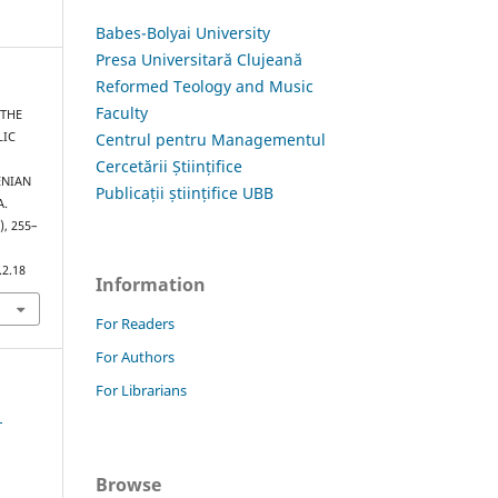
Babes-Bolyai University
Presa Universitară Clujeană
Reformed Teology and Music
Faculty
 THE
Centrul pentru Managementul
LIC
Cercetării Științifice
ENIAN
Publicații științifice UBB
A.
), 255–
.2.18
Information
For Readers
For Authors
For Librarians
1
Browse