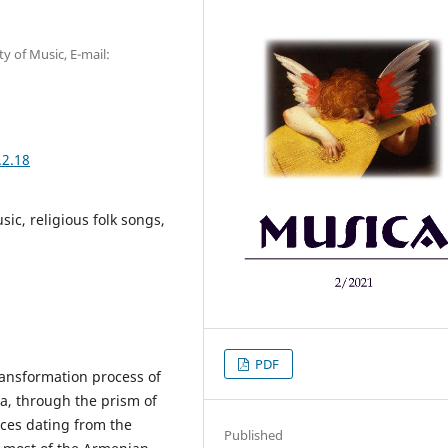
ty of Music, E-mail:
.2.18
sic, religious folk songs,
PDF
transformation process of
ia, through the prism of
ces dating from the
Published