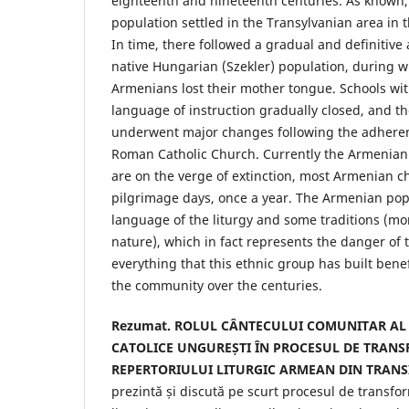
eighteenth and nineteenth centuries. As known
population settled in the Transylvanian area in 
In time, there followed a gradual and definitive 
native Hungarian (Szekler) population, during 
Armenians lost their mother tongue. Schools wi
language of instruction gradually closed, and th
underwent major changes following the adheren
Roman Catholic Church. Currently the Armenian
are on the verge of extinction, most Armenian 
pilgrimage days, once a year. The Armenian popu
language of the liturgy and some traditions (mo
nature), which in fact represents the danger of
everything that this ethnic group has built benefi
the community over the centuries.
Rezumat. ROLUL CÂNTECULUI COMUNITAR AL 
CATOLICE UNGUREȘTI ÎN PROCESUL DE TRAN
REPERTORIULUI LITURGIC ARMEAN DIN TRANS
prezintă și discută pe scurt procesul de transfo