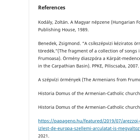
References
Kodály, Zoltán. A Magyar népzene (Hungarian Fo
Publishing House, 1989.
Benedek, Zsigmond. “A csíkszépvizi kéziratos ö
töredék.”(The fragment of a collection of songs
Frumoasa). Örmény diaszpóra a Kárpát-medenc
in the Carpathian Basin). PPKE, Piliscsaba, 2007.
A szépvízi örmények (The Armenians from Frumo
Historia Domus of the Armenian-Catholic church
Historia Domus of the Armenian-Catholic church
https://papageno.hu/featured/2019/07/arezzoi-
izlest-de-europa-szellemi-arculatat-is-megvaltoz
2021.