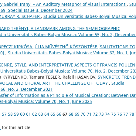
by Gabriel Iranyi – An Auditory Metaphor of Visual Interactions
,
Stu
 69, Special Issue 3, December 2024
 MURRAY R. SCHAFER
,
Studia Universitatis Babes-Bolyai Musica: Vo
UARD TERÉNYI, A LANDMARK AMONG THE SEMEIOGRAPHIC
dia Universitatis Babes-Bolyai Musica: Volume 55, No. 2, December
 KÖPECZI KIRKÓSA JÚLIA MŰVÉSZNŐ KÖSZÖNTÉSE [SALUTATIONS TO
70]
,
Studia Universitatis Babes-Bolyai Musica: Volume 62, No. 1, Ju
GENRE, STYLE, AND INTERPRETATIVE ASPECTS OF FRANCIS POULEN
 Universitatis Babes-Bolyai Musica: Volume 70, No. 2, December 20
a KYRYLENKO, Tamara TESLER, Rafail HASANOV,
SYNCRETIC TREND
OCAL AND CHORAL ART: THE CHALLENGE OF TODAY
,
Studia
 66, No. 2, December 2021
sfer of Information as a Principle of Musical Creation: Between Da
es-Bolyai Musica: Volume 70, No. 1, June 2025
6
57
58
59
60
61
62
63
64
65
66
67
68
69
70
71
72
73
74
75
76
77
78
h
for this article.