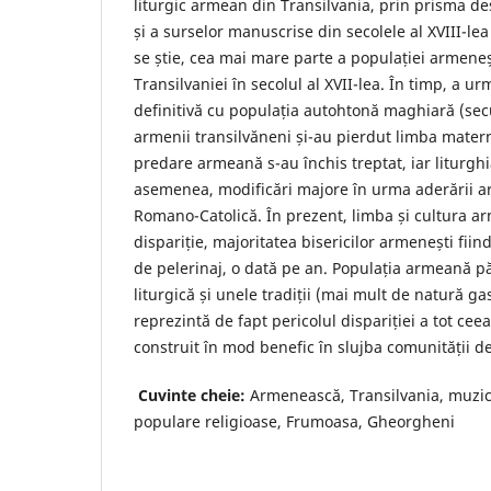
liturgic armean din Transilvania, prin prisma d
și a surselor manuscrise din secolele al XVIII-lea
se știe, cea mai mare parte a populației armeneșt
Transilvaniei în secolul al XVII-lea. În timp, a ur
definitivă cu populația autohtonă maghiară (secu
armenii transilvăneni și-au pierdut limba matern
predare armeană s-au închis treptat, iar liturgh
asemenea, modificări majore în urma aderării ar
Romano-Catolică. În prezent, limba și cultura a
dispariție, majoritatea bisericilor armenești fiin
de pelerinaj, o dată pe an. Populația armeană p
liturgică și unele tradiții (mai mult de natură g
reprezintă de fapt pericolul dispariției a tot cee
construit în mod benefic în slujba comunității de
Cuvinte cheie:
Armenească, Transilvania, muzică
populare religioase, Frumoasa, Gheorgheni