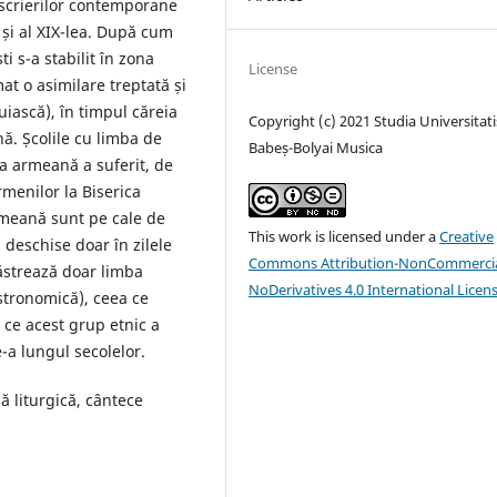
escrierilor contemporane
 și al XIX-lea. După cum
i s-a stabilit în zona
License
mat o asimilare treptată și
iască), în timpul căreia
Copyright (c) 2021 Studia Universitati
ă. Școlile cu limba de
Babeș-Bolyai Musica
ia armeană a suferit, de
menilor la Biserica
rmeană sunt pe cale de
This work is licensed under a
Creative
d deschise doar în zilele
Commons Attribution-NonCommercia
ăstrează doar limba
NoDerivatives 4.0 International Licen
astronomică), ceea ce
a ce acest grup etnic a
-a lungul secolelor.
 liturgică, cântece