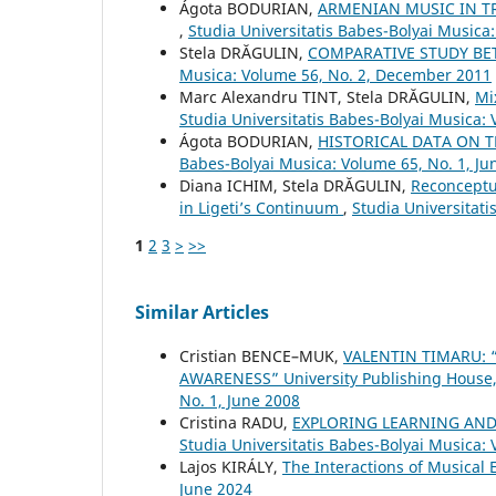
Ágota BODURIAN,
ARMENIAN MUSIC IN TR
,
Studia Universitatis Babes-Bolyai Musica
Stela DRĂGULIN,
COMPARATIVE STUDY B
Musica: Volume 56, No. 2, December 2011
Marc Alexandru TINT, Stela DRĂGULIN,
Mi
Studia Universitatis Babes-Bolyai Musica: 
Ágota BODURIAN,
HISTORICAL DATA ON 
Babes-Bolyai Musica: Volume 65, No. 1, Ju
Diana ICHIM, Stela DRĂGULIN,
Reconceptu
in Ligeti’s Continuum
,
Studia Universitat
1
2
3
>
>>
Similar Articles
Cristian BENCE–MUK,
VALENTIN TIMARU:
AWARENESS” University Publishing House
No. 1, June 2008
Cristina RADU,
EXPLORING LEARNING AND
Studia Universitatis Babes-Bolyai Musica: 
Lajos KIRÁLY,
The Interactions of Musical
June 2024