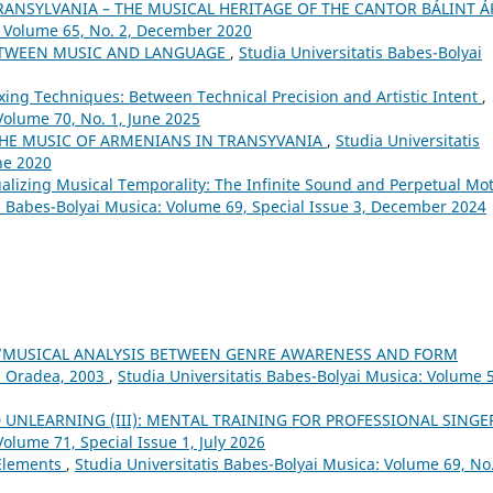
ANSYLVANIA – THE MUSICAL HERITAGE OF THE CANTOR BÁLINT 
: Volume 65, No. 2, December 2020
ETWEEN MUSIC AND LANGUAGE
,
Studia Universitatis Babes-Bolyai
xing Techniques: Between Technical Precision and Artistic Intent
,
Volume 70, No. 1, June 2025
THE MUSIC OF ARMENIANS IN TRANSYVANIA
,
Studia Universitatis
ne 2020
alizing Musical Temporality: The Infinite Sound and Perpetual Mo
is Babes-Bolyai Musica: Volume 69, Special Issue 3, December 2024
 “MUSICAL ANALYSIS BETWEEN GENRE AWARENESS AND FORM
, Oradea, 2003
,
Studia Universitatis Babes-Bolyai Musica: Volume 
 UNLEARNING (III): MENTAL TRAINING FOR PROFESSIONAL SING
Volume 71, Special Issue 1, July 2026
 Elements
,
Studia Universitatis Babes-Bolyai Musica: Volume 69, No.