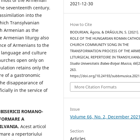
, most of the Armenian
2021-12-30
the seventeenth century.
assimilation into the
which Transylvanian
How to Cite
th Armenian as the
BODURIAN, Ágota, & DRĂGULIN, S. (2021).
e Armenian liturgy also
ROLE OF THE HUNGARIAN ROMAN CATHO
ce of Armenians to the
CHURCH COMMUNITY SONG IN THE
TRANSFORMATION PROCESS OF THE ARM
 language and culture
LITURGICAL REPERTOIRE IN TRANSYLVANI
churches open only on
Studia Universitatis Babes-Bolyai Musica
,
66
(2
lation retains only the
263.
re of a gastronomic
https://doi.org/10.24193/subbmusica.2021
 the disappearance of
More Citation Formats
cially in the service of
Issue
BISERICII ROMANO-
Volume 66, No. 2, December 202
SFORMARE A
ILVANIA.
Acest articol
Section
rmare a repertoriului
Articles