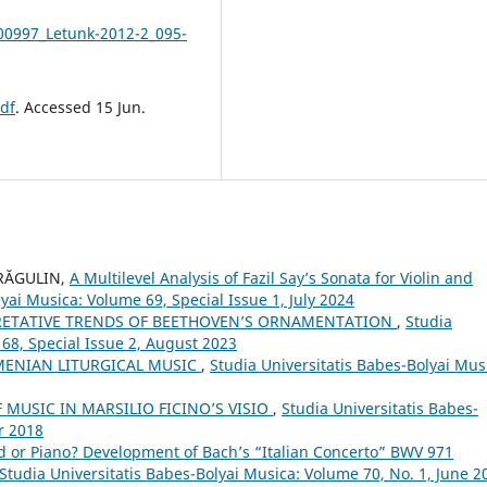
00997_Letunk-2012-2_095-
df
. Accessed 15 Jun.
DRĂGULIN,
A Multilevel Analysis of Fazil Say’s Sonata for Violin and
yai Musica: Volume 69, Special Issue 1, July 2024
RETATIVE TRENDS OF BEETHOVEN’S ORNAMENTATION
,
Studia
 68, Special Issue 2, August 2023
MENIAN LITURGICAL MUSIC
,
Studia Universitatis Babes-Bolyai Mus
 MUSIC IN MARSILIO FICINO’S VISIO
,
Studia Universitatis Babes-
r 2018
d or Piano? Development of Bach’s “Italian Concerto” BWV 971
Studia Universitatis Babes-Bolyai Musica: Volume 70, No. 1, June 2