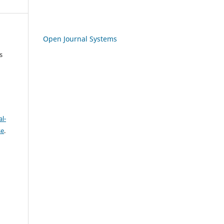
Open Journal Systems
s
l-
se
.