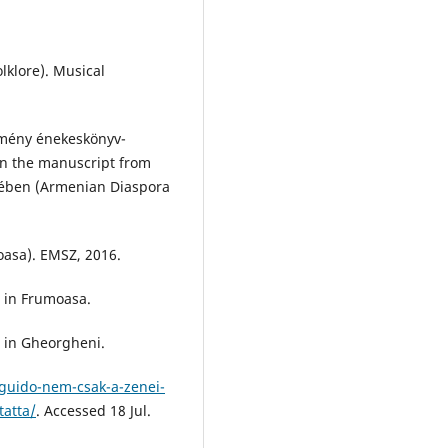
lklore). Musical
rmény énekeskönyv-
 in the manuscript from
ében (Armenian Diaspora
asa). EMSZ, 2016.
 in Frumoasa.
 in Gheorgheni.
guido-nem-csak-a-zenei-
tatta/
. Accessed 18 Jul.