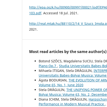
http://epa.oszk.hu/00900/00997/00021/pdf/EPA
103.pdf
. Accessed 18 Jul. 2021.
http://real.mtak.hu/88110/2/14_V_Szucs_Imola.p
2021.
Most read articles by the same author(s)
Botond SZŐCS, Magdalena SUCIU, Stela 
Piano Op.7
,
Studia Universitatis Babes-Bol
Mihaela ITIGAN, Stela DRĂGULIN,
INTERP
Universitatis Babes-Bolyai Musica: Volume
Ágota BODURIAN,
THE EVOLUTION OF AR
Volume 65, No. 1, June 2020
Stela DRĂGULIN,
THE UNIFYING POWER OF
Bolyai Musica: Volume 63, No. 2, Decembe
Diana ICHIM, Stela DRĂGULIN,
Harpsichor
Performance in Modern Musical Practice
,