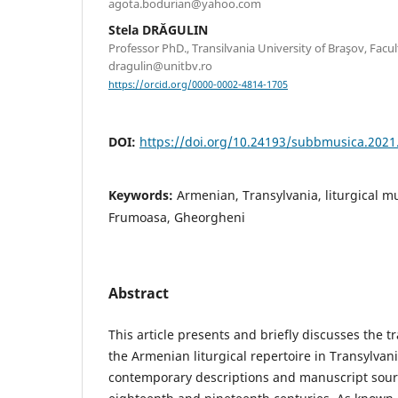
agota.bodurian@yahoo.com
Stela DRĂGULIN
Professor PhD., Transilvania University of Braşov, Facul
dragulin@unitbv.ro
https://orcid.org/0000-0002-4814-1705
DOI:
https://doi.org/10.24193/subbmusica.2021
Keywords:
Armenian, Transylvania, liturgical mu
Frumoasa, Gheorgheni
Abstract
This article presents and briefly discusses the 
the Armenian liturgical repertoire in Transylvan
contemporary descriptions and manuscript sour