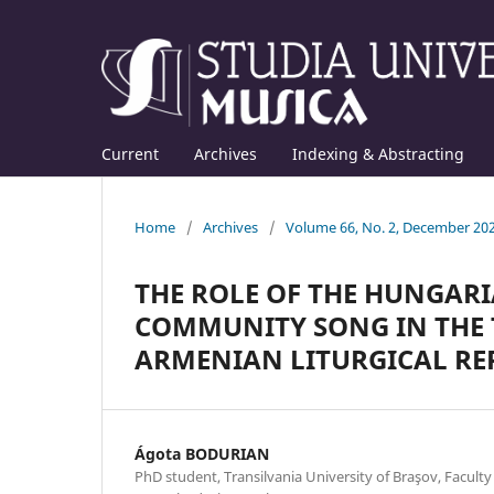
Current
Archives
Indexing & Abstracting
Home
/
Archives
/
Volume 66, No. 2, December 20
THE ROLE OF THE HUNGAR
COMMUNITY SONG IN THE 
ARMENIAN LITURGICAL RE
Ágota BODURIAN
PhD student, Transilvania University of Braşov, Faculty 