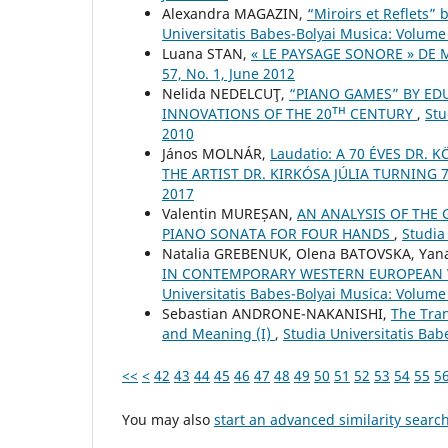
Alexandra MAGAZIN,
“Miroirs et Reflets” 
Universitatis Babes-Bolyai Musica: Volume
Luana STAN,
« LE PAYSAGE SONORE » DE
57, No. 1, June 2012
Nelida NEDELCUŢ,
“PIANO GAMES” BY ED
INNOVATIONS OF THE 20ᵀᴴ CENTURY
,
Stu
2010
János MOLNÁR,
Laudatio: A 70 ÉVES DR.
THE ARTIST DR. KIRKÓSA JÚLIA TURNING 
2017
Valentin MUREȘAN,
AN ANALYSIS OF THE 
PIANO SONATA FOR FOUR HANDS
,
Studia
Natalia GREBENUK, Olena BATOVSKA, Yan
IN CONTEMPORARY WESTERN EUROPEAN V
Universitatis Babes-Bolyai Musica: Volume
Sebastian ANDRONE-NAKANISHI,
The Tran
and Meaning (I)
,
Studia Universitatis Bab
<<
<
42
43
44
45
46
47
48
49
50
51
52
53
54
55
5
You may also
start an advanced similarity searc