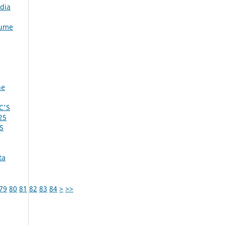
dia
lume
ne
C'S
25
S
ta
79
80
81
82
83
84
>
>>