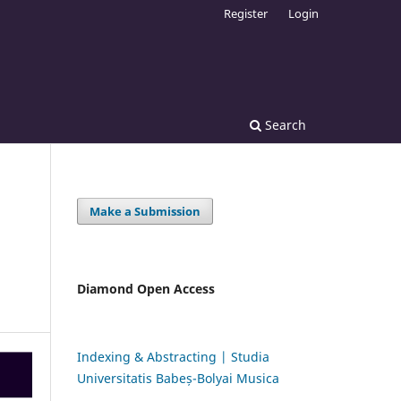
Register
Login
Search
Make a Submission
Diamond Open Access
Indexing & Abstracting | Studia
Universitatis Babeș-Bolyai Musica