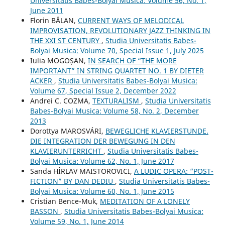
Universitatis Babes-Bolyai Musica: Volume 56, No. 1,
June 2011
Florin BĂLAN,
CURRENT WAYS OF MELODICAL
IMPROVISATION, REVOLUTIONARY JAZZ THINKING IN
THE XXI ST CENTURY
,
Studia Universitatis Babes-
Bolyai Musica: Volume 70, Special Issue 1, July 2025
Iulia MOGOȘAN,
IN SEARCH OF “THE MORE
IMPORTANT” IN STRING QUARTET NO. 1 BY DIETER
ACKER
,
Studia Universitatis Babes-Bolyai Musica:
Volume 67, Special Issue 2, December 2022
Andrei C. COZMA,
TEXTURALISM
,
Studia Universitatis
Babes-Bolyai Musica: Volume 58, No. 2, December
2013
Dorottya MAROSVÁRI,
BEWEGLICHE KLAVIERSTUNDE.
DIE INTEGRATION DER BEWEGUNG IN DEN
KLAVIERUNTERRICHT
,
Studia Universitatis Babes-
Bolyai Musica: Volume 62, No. 1, June 2017
Sanda HÎRLAV MAISTOROVICI,
A LUDIC OPERA: “POST-
FICTION” BY DAN DEDIU
,
Studia Universitatis Babes-
Bolyai Musica: Volume 60, No. 1, June 2015
Cristian Bence-Muk,
MEDITATION OF A LONELY
BASSON
,
Studia Universitatis Babes-Bolyai Musica:
Volume 59, No. 1, June 2014