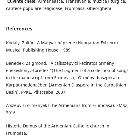
Cuvinte cheie:
Armenească, Transilvania, muzică liturgică,
cântece populare religioase, Frumoasa, Gheorgheni
References
Kodály, Zoltán. A Magyar népzene (Hungarian Folklore).
Musical Publishing House, 1989.
Benedek, Zsigmond. “A csíkszépvizi kéziratos örmény
énekeskönyv-töredék.”(The fragment of a collection of songs
in the manuscript from Frumoasa). Örmény diaszpóra a
Kárpát-medencében (Armenian Diaspora in the Carpathian
Basin). PPKE, Piliscsaba, 2007.
A szépvízi örmények (The Armenians from Frumoasa). EMSZ,
2016.
Historia Domus of the Armenian-Catholic church in
Frumoasa.