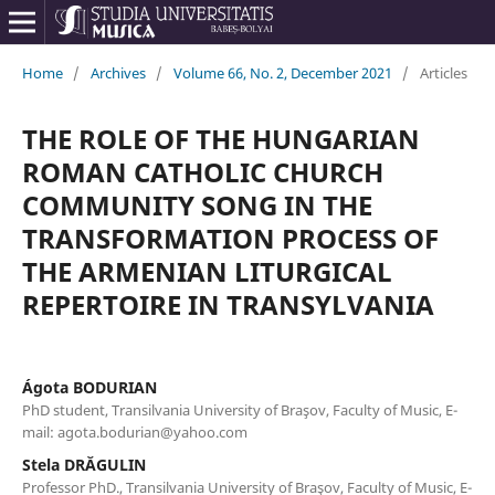
Home
/
Archives
/
Volume 66, No. 2, December 2021
/
Articles
THE ROLE OF THE HUNGARIAN
ROMAN CATHOLIC CHURCH
COMMUNITY SONG IN THE
TRANSFORMATION PROCESS OF
THE ARMENIAN LITURGICAL
REPERTOIRE IN TRANSYLVANIA
Ágota BODURIAN
PhD student, Transilvania University of Braşov, Faculty of Music, E-
mail: agota.bodurian@yahoo.com
Stela DRĂGULIN
Professor PhD., Transilvania University of Braşov, Faculty of Music, E-