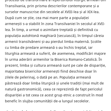
Transilvania, prin prisma descrierilor contemporane și a
surselor manuscrise din secolele al XVIII-lea și al XIX-lea.
După cum se știe, cea mai mare parte a populației
armenești s-a stabilit în zona Transilvaniei în secolul al XVII-
lea. În timp, a urmat o asimilare treptată și definitivă cu
populația autohtonă maghiară (secuiască), în timpul căreia
armenii transilvăneni și-au pierdut limba maternă. Școlile
cu limba de predare armeană s-au închis treptat, iar
liturghia armeană a suferit, de asemenea, modificări majore
în urma aderării armenilor la Biserica Romano-Catolică. În
prezent, limba și cultura armeană sunt pe cale de dispariție,
majoritatea bisericilor armenești fiind deschise doar în
zilele de pelerinaj, o dată pe an. Populația armeană
păstrează doar limba liturgică și unele tradiții (mai mult de
natură gastronomică), ceea ce reprezintă de fapt pericolul
dispariției a tot ceea ce acest grup etnic a construit în mod
benefic în slujba comunității de-a lungul secolelor.