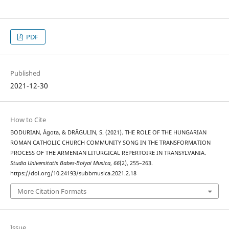
PDF
Published
2021-12-30
How to Cite
BODURIAN, Ágota, & DRĂGULIN, S. (2021). THE ROLE OF THE HUNGARIAN
ROMAN CATHOLIC CHURCH COMMUNITY SONG IN THE TRANSFORMATION
PROCESS OF THE ARMENIAN LITURGICAL REPERTOIRE IN TRANSYLVANIA.
Studia Universitatis Babes-Bolyai Musica
,
66
(2), 255–263.
https://doi.org/10.24193/subbmusica.2021.2.18
More Citation Formats
Issue