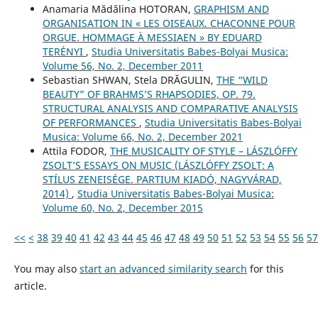
Anamaria Mădălina HOTORAN,
GRAPHISM AND
ORGANISATION IN « LES OISEAUX. CHACONNE POUR
ORGUE. HOMMAGE À MESSIAEN » BY EDUARD
TERÉNYI
,
Studia Universitatis Babes-Bolyai Musica:
Volume 56, No. 2, December 2011
Sebastian SHWAN, Stela DRĂGULIN,
THE “WILD
BEAUTY” OF BRAHMS’S RHAPSODIES, OP. 79.
STRUCTURAL ANALYSIS AND COMPARATIVE ANALYSIS
OF PERFORMANCES
,
Studia Universitatis Babes-Bolyai
Musica: Volume 66, No. 2, December 2021
Attila FODOR,
THE MUSICALITY OF STYLE – LÁSZLÓFFY
ZSOLT’S ESSAYS ON MUSIC (LÁSZLÓFFY ZSOLT: A
STÍLUS ZENEISÉGE. PARTIUM KIADÓ, NAGYVÁRAD,
2014)
,
Studia Universitatis Babes-Bolyai Musica:
Volume 60, No. 2, December 2015
<<
<
38
39
40
41
42
43
44
45
46
47
48
49
50
51
52
53
54
55
56
57
You may also
start an advanced similarity search
for this
article.