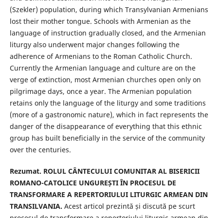
(Szekler) population, during which Transylvanian Armenians
lost their mother tongue. Schools with Armenian as the
language of instruction gradually closed, and the Armenian
liturgy also underwent major changes following the
adherence of Armenians to the Roman Catholic Church.
Currently the Armenian language and culture are on the
verge of extinction, most Armenian churches open only on
pilgrimage days, once a year. The Armenian population
retains only the language of the liturgy and some traditions
(more of a gastronomic nature), which in fact represents the
danger of the disappearance of everything that this ethnic
group has built beneficially in the service of the community
over the centuries.
Rezumat. ROLUL CÂNTECULUI COMUNITAR AL BISERICII
ROMANO-CATOLICE UNGUREȘTI ÎN PROCESUL DE
TRANSFORMARE A REPERTORIULUI LITURGIC ARMEAN DIN
TRANSILVANIA.
Acest articol prezintă și discută pe scurt
procesul de transformare a repertoriului liturgic armean din