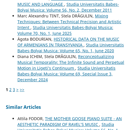
MUSIC AND LANGUAGE
,
Studia Universitatis Babes-
Bolyai Musica: Volume 56, No. 2, December 2011
Marc Alexandru TINT, Stela DRĂGULIN,
Mixing
Techniques: Between Technical Precision and Artistic
Intent
,
Studia Universitatis Babes-Bolyai Musica:
Volume 70, No. 1, June 2025
Ágota BODURIAN,
HISTORICAL DATA ON THE MUSIC
OF ARMENIANS IN TRANSYVANIA
,
Studia Universitatis
Babes-Bolyai Musica: Volume 65, No. 1, June 2020
Diana ICHIM, Stela DRĂGULIN,
Reconceptualizing
Musical Temporality: The Infinite Sound and Perpetual
Motion in Ligeti’s Continuum
,
Studia Universitatis
Babes-Bolyai Musica: Volume 69, Special Issue 3,
December 2024
1
2
3
>
>>
Similar Articles
Attila FODOR,
THE MOTHER GOOSE PIANO SUITE - AN
AESTHETIC PARADIGM OF RAVEL’S MUSIC
,
Studia