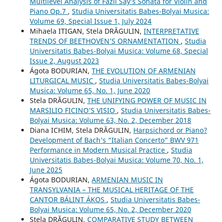
Multilevel Analysis of Fazil Say’s Sonata for Violin and
Piano Op.7
,
Studia Universitatis Babes-Bolyai Musica:
Volume 69, Special Issue 1, July 2024
Mihaela ITIGAN, Stela DRĂGULIN,
INTERPRETATIVE
TRENDS OF BEETHOVEN’S ORNAMENTATION
,
Studia
Universitatis Babes-Bolyai Musica: Volume 68, Special
Issue 2, August 2023
Ágota BODURIAN,
THE EVOLUTION OF ARMENIAN
LITURGICAL MUSIC
,
Studia Universitatis Babes-Bolyai
Musica: Volume 65, No. 1, June 2020
Stela DRĂGULIN,
THE UNIFYING POWER OF MUSIC IN
MARSILIO FICINO’S VISIO
,
Studia Universitatis Babes-
Bolyai Musica: Volume 63, No. 2, December 2018
Diana ICHIM, Stela DRĂGULIN,
Harpsichord or Piano?
Development of Bach’s “Italian Concerto” BWV 971
Performance in Modern Musical Practice
,
Studia
Universitatis Babes-Bolyai Musica: Volume 70, No. 1,
June 2025
Ágota BODURIAN,
ARMENIAN MUSIC IN
TRANSYLVANIA – THE MUSICAL HERITAGE OF THE
CANTOR BÁLINT ÁKOS
,
Studia Universitatis Babes-
Bolyai Musica: Volume 65, No. 2, December 2020
Stela DRĂGULIN,
COMPARATIVE STUDY BETWEEN