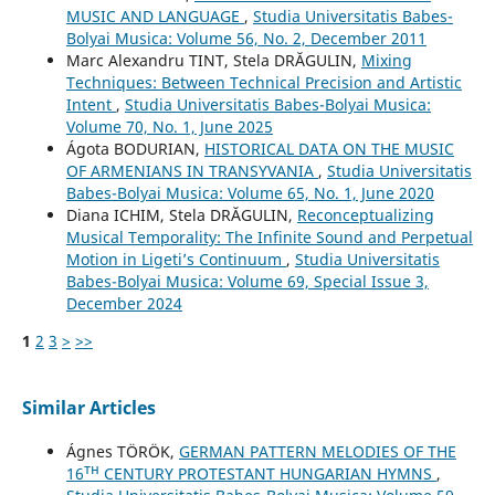
MUSIC AND LANGUAGE
,
Studia Universitatis Babes-
Bolyai Musica: Volume 56, No. 2, December 2011
Marc Alexandru TINT, Stela DRĂGULIN,
Mixing
Techniques: Between Technical Precision and Artistic
Intent
,
Studia Universitatis Babes-Bolyai Musica:
Volume 70, No. 1, June 2025
Ágota BODURIAN,
HISTORICAL DATA ON THE MUSIC
OF ARMENIANS IN TRANSYVANIA
,
Studia Universitatis
Babes-Bolyai Musica: Volume 65, No. 1, June 2020
Diana ICHIM, Stela DRĂGULIN,
Reconceptualizing
Musical Temporality: The Infinite Sound and Perpetual
Motion in Ligeti’s Continuum
,
Studia Universitatis
Babes-Bolyai Musica: Volume 69, Special Issue 3,
December 2024
1
2
3
>
>>
Similar Articles
Ágnes TÖRÖK,
GERMAN PATTERN MELODIES OF THE
16ᵀᴴ CENTURY PROTESTANT HUNGARIAN HYMNS
,