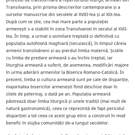
Transilvania, prin prisma descrierilor contemporane și a
surselor manuscrise din secolele al XVIII-lea și al XIX-lea.
După cum se știe, cea mai mare parte a populației
armenești s-a stabilit în zona Transilvaniei în secolul al XVII-
lea. În timp, a urmat o asimilare treptată și definitivă cu
populația autohtonă maghiară (secuiască), în timpul căreia
armenii transilvăneni și-au pierdut limba maternă. Școlile
cu limba de predare armeană s-au închis treptat, iar
liturghia armeană a suferit, de asemenea, modificări majore
în urma aderării armenilor la Biserica Romano-Catolică. În
prezent, limba și cultura armeană sunt pe cale de dispariție,
majoritatea bisericilor armenești fiind deschise doar în
zilele de pelerinaj, o dată pe an. Populația armeană
păstrează doar limba liturgică și unele tradiții (mai mult de
natură gastronomică), ceea ce reprezintă de fapt pericolul
dispariției a tot ceea ce acest grup etnic a construit în mod
benefic în slujba comunității de-a lungul secolelor.