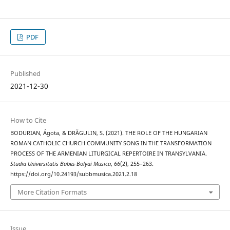
PDF
Published
2021-12-30
How to Cite
BODURIAN, Ágota, & DRĂGULIN, S. (2021). THE ROLE OF THE HUNGARIAN
ROMAN CATHOLIC CHURCH COMMUNITY SONG IN THE TRANSFORMATION
PROCESS OF THE ARMENIAN LITURGICAL REPERTOIRE IN TRANSYLVANIA.
Studia Universitatis Babes-Bolyai Musica
,
66
(2), 255–263.
https://doi.org/10.24193/subbmusica.2021.2.18
More Citation Formats
Issue