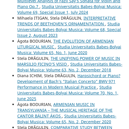
Multilevel Analysis of Fazil Say’s Sonata for Violin and
Piano Op.7
,
Studia Universitatis Babes-Bolyai Musica:
Volume 69, Special Issue 1, July 2024
Mihaela ITIGAN, Stela DRĂGULIN,
INTERPRETATIVE
TRENDS OF BEETHOVEN’S ORNAMENTATION
,
Studia
Universitatis Babes-Bolyai Musica: Volume 68, Special
Issue 2, August 2023
Ágota BODURIAN,
THE EVOLUTION OF ARMENIAN
LITURGICAL MUSIC
,
Studia Universitatis Babes-Bolyai
Musica: Volume 65, No. 1, June 2020
Stela DRĂGULIN,
THE UNIFYING POWER OF MUSIC IN
MARSILIO FICINO’S VISIO
,
Studia Universitatis Babes-
Bolyai Musica: Volume 63, No. 2, December 2018
Diana ICHIM, Stela DRĂGULIN,
Harpsichord or Piano?
Development of Bach’s “Italian Concerto” BWV 971
Performance in Modern Musical Practice
,
Studia
Universitatis Babes-Bolyai Musica: Volume 70, No. 1,
June 2025
Ágota BODURIAN,
ARMENIAN MUSIC IN
TRANSYLVANIA – THE MUSICAL HERITAGE OF THE
CANTOR BÁLINT ÁKOS
,
Studia Universitatis Babes-
Bolyai Musica: Volume 65, No. 2, December 2020
Stela DRĂGULIN,
COMPARATIVE STUDY BETWEEN