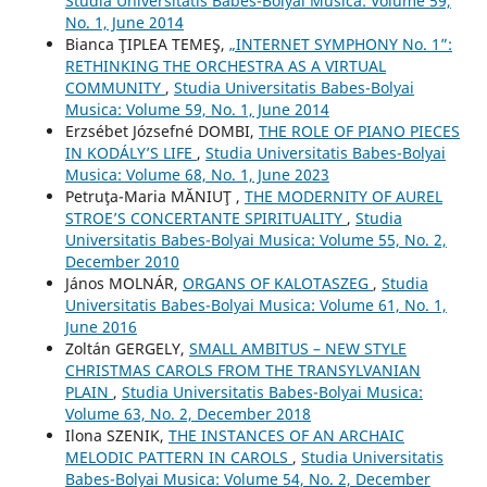
Studia Universitatis Babes-Bolyai Musica: Volume 59,
No. 1, June 2014
Bianca ŢIPLEA TEMEŞ,
„INTERNET SYMPHONY No. 1”:
RETHINKING THE ORCHESTRA AS A VIRTUAL
COMMUNITY
,
Studia Universitatis Babes-Bolyai
Musica: Volume 59, No. 1, June 2014
Erzsébet Józsefné DOMBI,
THE ROLE OF PIANO PIECES
IN KODÁLY’S LIFE
,
Studia Universitatis Babes-Bolyai
Musica: Volume 68, No. 1, June 2023
Petruţa-Maria MĂNIUŢ ,
THE MODERNITY OF AUREL
STROE’S CONCERTANTE SPIRITUALITY
,
Studia
Universitatis Babes-Bolyai Musica: Volume 55, No. 2,
December 2010
János MOLNÁR,
ORGANS OF KALOTASZEG
,
Studia
Universitatis Babes-Bolyai Musica: Volume 61, No. 1,
June 2016
Zoltán GERGELY,
SMALL AMBITUS – NEW STYLE
CHRISTMAS CAROLS FROM THE TRANSYLVANIAN
PLAIN
,
Studia Universitatis Babes-Bolyai Musica:
Volume 63, No. 2, December 2018
Ilona SZENIK,
THE INSTANCES OF AN ARCHAIC
MELODIC PATTERN IN CAROLS
,
Studia Universitatis
Babes-Bolyai Musica: Volume 54, No. 2, December