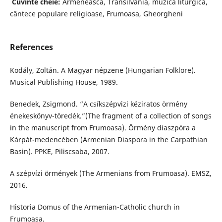
Cuvinte cheie:
Armenească, Transilvania, muzică liturgică,
cântece populare religioase, Frumoasa, Gheorgheni
References
Kodály, Zoltán. A Magyar népzene (Hungarian Folklore).
Musical Publishing House, 1989.
Benedek, Zsigmond. “A csíkszépvizi kéziratos örmény
énekeskönyv-töredék.”(The fragment of a collection of songs
in the manuscript from Frumoasa). Örmény diaszpóra a
Kárpát-medencében (Armenian Diaspora in the Carpathian
Basin). PPKE, Piliscsaba, 2007.
A szépvízi örmények (The Armenians from Frumoasa). EMSZ,
2016.
Historia Domus of the Armenian-Catholic church in
Frumoasa.