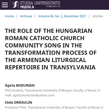
Home
/
Archives
/
Volume 66, No. 2, December 2021
/
Articles
THE ROLE OF THE HUNGARIAN
ROMAN CATHOLIC CHURCH
COMMUNITY SONG IN THE
TRANSFORMATION PROCESS OF
THE ARMENIAN LITURGICAL
REPERTOIRE IN TRANSYLVANIA
Ágota BODURIAN
PhD student, Transilvania University of Braşov, Faculty of Music, E-
mail: agota.bodurian@yahoo.com
Stela DRĂGULIN
Professor PhD., Transilvania University of Braşov, Faculty of Music, E-