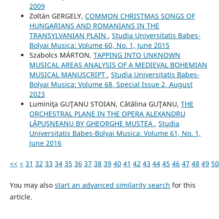
2009
Zoltán GERGELY,
COMMON CHRISTMAS SONGS OF
HUNGARIANS AND ROMANIANS IN THE
TRANSYLVANIAN PLAIN
,
Studia Universitatis Babes-
Bolyai Musica: Volume 60, No. 1, June 2015
Szabolcs MÁRTON,
TAPPING INTO UNKNOWN
MUSICAL AREAS ANALYSIS OF A MEDIEVAL BOHEMIAN
MUSICAL MANUSCRIPT
,
Studia Universitatis Babes-
Bolyai Musica: Volume 68, Special Issue 2, August
2023
Luminiţa GUŢANU STOIAN, Cătălina GUŢANU,
THE
ORCHESTRAL PLANE IN THE OPERA ALEXANDRU
LĂPUŞNEANU BY GHEORGHE MUSTEA
,
Studia
Universitatis Babes-Bolyai Musica: Volume 61, No. 1,
June 2016
<<
<
31
32
33
34
35
36
37
38
39
40
41
42
43
44
45
46
47
48
49
50
You may also
start an advanced similarity search
for this
article.