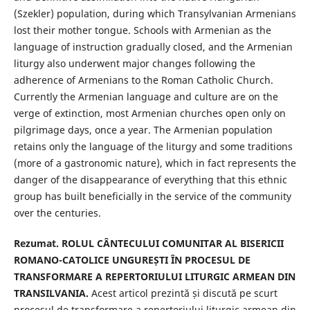
(Szekler) population, during which Transylvanian Armenians
lost their mother tongue. Schools with Armenian as the
language of instruction gradually closed, and the Armenian
liturgy also underwent major changes following the
adherence of Armenians to the Roman Catholic Church.
Currently the Armenian language and culture are on the
verge of extinction, most Armenian churches open only on
pilgrimage days, once a year. The Armenian population
retains only the language of the liturgy and some traditions
(more of a gastronomic nature), which in fact represents the
danger of the disappearance of everything that this ethnic
group has built beneficially in the service of the community
over the centuries.
Rezumat. ROLUL CÂNTECULUI COMUNITAR AL BISERICII
ROMANO-CATOLICE UNGUREȘTI ÎN PROCESUL DE
TRANSFORMARE A REPERTORIULUI LITURGIC ARMEAN DIN
TRANSILVANIA.
Acest articol prezintă și discută pe scurt
procesul de transformare a repertoriului liturgic armean din