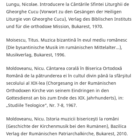
Lungu, Nicolae. Introducere la Cântările Sfintei Liturghii de
Gheorghe Cucu (Vorwort zu den Gesängen der Heiligen
Liturgie von Gheorghe Cucu), Verlag des Biblischen Instituts
und für die orthodoxe Mission, Bukarest, 1970.
Moisescu, Titus. Muzica bizantină în evul mediu românesc
(Die bysantinische Musik im rumänischen Mittelalter...),
Musikverlag, Bukarest, 1996.
Moldoveanu, Nicu. Cântarea corală în Biserica Ortodoxă
Română de la pătrunderea ei în cultul divin până la sfârşitul
secolului al XIX-lea (Chorgesang in der Rumänischen
Orthodoxen Kirche von seinem Eindringen in den
Gottesdienst an bis zum Ende des XIX. Jahrhunderts), in:
„Studiile Teologice“, Nr. 7-8, 1967.
Moldoveanu, Nicu. Istoria muzicii bisericeşti la români
(Geschichte der Kirchenmusik bei den Rumänen), Bazilica
Verlag der Rumänischen Patriarchalkirche, Bukarest, 2010.