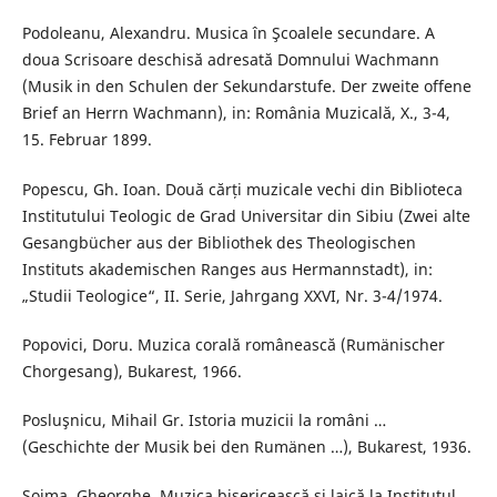
Podoleanu, Alexandru. Musica în Şcoalele secundare. A
doua Scrisoare deschisă adresată Domnului Wachmann
(Musik in den Schulen der Sekundarstufe. Der zweite offene
Brief an Herrn Wachmann), in: România Muzicală, X., 3-4,
15. Februar 1899.
Popescu, Gh. Ioan. Două cărți muzicale vechi din Biblioteca
Institutului Teologic de Grad Universitar din Sibiu (Zwei alte
Gesangbücher aus der Bibliothek des Theologischen
Instituts akademischen Ranges aus Hermannstadt), in:
„Studii Teologice“, II. Serie, Jahrgang XXVI, Nr. 3-4/1974.
Popovici, Doru. Muzica corală românească (Rumänischer
Chorgesang), Bukarest, 1966.
Posluşnicu, Mihail Gr. Istoria muzicii la români …
(Geschichte der Musik bei den Rumänen …), Bukarest, 1936.
Şoima, Gheorghe. Muzica bisericească şi laică la Institutul