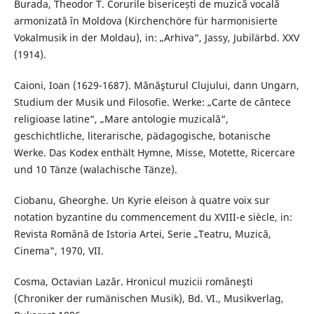
Burada, Theodor T. Corurile bisericești de muzică vocală
armonizată în Moldova (Kirchenchöre für harmonisierte
Vokalmusik in der Moldau), in: „Arhiva“, Jassy, Jubilärbd. XXV
(1914).
Caioni, Ioan (1629-1687). Mănăşturul Clujului, dann Ungarn,
Studium der Musik und Filosofie. Werke: „Carte de cântece
religioase latine“, „Mare antologie muzicală“,
geschichtliche, literarische, pädagogische, botanische
Werke. Das Kodex enthält Hymne, Misse, Motette, Ricercare
und 10 Tänze (walachische Tänze).
Ciobanu, Gheorghe. Un Kyrie eleison à quatre voix sur
notation byzantine du commencement du XVIII-e siècle, in:
Revista Română de Istoria Artei, Serie „Teatru, Muzică,
Cinema", 1970, VII.
Cosma, Octavian Lazăr. Hronicul muzicii româneşti
(Chroniker der rumänischen Musik), Bd. VI., Musikverlag,