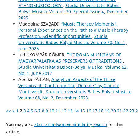
ETHNOMUSICOLOGY
,
Studia Universitatis Babes-
Bolyai Musica: Volume 70, Special Issue 4, December
2025
Magdolna SZABADI,
“Music Therapy Moments”.
Personal Experiences on the Path to a Music Therapy
Profession. Scientific opportunities
,
Studia
Universitatis Babes-Bolyai Musica: Volume 70, No. 1,
June 2025
Judit KOMPÁR-RŐMER,
THE ROMA MUSICIANS OF
MAGYARPALATKA AS PRESERVERS OF TRADITIONS
,
Studia Universitatis Babes-Bolyai Musica: Volume 62,
No. 1, June 2017
Apolka FÁBIÁN,
Analytical Aspects of the Three
Versions of "Confitebor Tibi, Domine" by Claudio
Monteverdi
,
Studia Universitatis Babes-Bolyai Musica:
Volume 68, No. 2, December 2023
<<
<
1
2
3
4
5
6
7
8
9
10
11
12
13
14
15
16
17
18
19
20
21
22
23
2
You may also
start an advanced similarity search
for this
article.