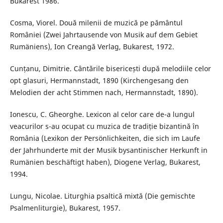
Bukarest 1986.
Cosma, Viorel. Două milenii de muzică pe pământul
României (Zwei Jahrtausende von Musik auf dem Gebiet
Rumäniens), Ion Creangă Verlag, Bukarest, 1972.
Cunțanu, Dimitrie. Cântările bisericești după melodiile celor
opt glasuri, Hermannstadt, 1890 (Kirchengesang den
Melodien der acht Stimmen nach, Hermannstadt, 1890).
Ionescu, C. Gheorghe. Lexicon al celor care de-a lungul
veacurilor s-au ocupat cu muzica de tradiție bizantină în
România (Lexikon der Persönlichkeiten, die sich im Laufe
der Jahrhunderte mit der Musik bysantinischer Herkunft in
Rumänien beschäftigt haben), Diogene Verlag, Bukarest,
1994.
Lungu, Nicolae. Liturghia psaltică mixtă (Die gemischte
Psalmenliturgie), Bukarest, 1957.