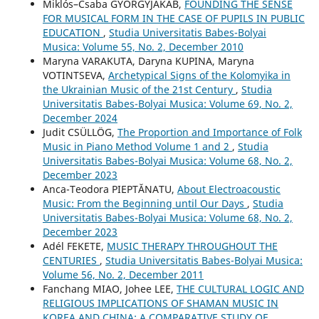
Miklós–Csaba GYÖRGYJAKAB,
FOUNDING THE SENSE
FOR MUSICAL FORM IN THE CASE OF PUPILS IN PUBLIC
EDUCATION
,
Studia Universitatis Babes-Bolyai
Musica: Volume 55, No. 2, December 2010
Maryna VARAKUTA, Daryna KUPINA, Maryna
VOTINTSEVA,
Archetypical Signs of the Kolomyika in
the Ukrainian Music of the 21st Century
,
Studia
Universitatis Babes-Bolyai Musica: Volume 69, No. 2,
December 2024
Judit CSÜLLÖG,
The Proportion and Importance of Folk
Music in Piano Method Volume 1 and 2
,
Studia
Universitatis Babes-Bolyai Musica: Volume 68, No. 2,
December 2023
Anca-Teodora PIEPTĂNATU,
About Electroacoustic
Music: From the Beginning until Our Days
,
Studia
Universitatis Babes-Bolyai Musica: Volume 68, No. 2,
December 2023
Adél FEKETE,
MUSIC THERAPY THROUGHOUT THE
CENTURIES
,
Studia Universitatis Babes-Bolyai Musica:
Volume 56, No. 2, December 2011
Fanchang MIAO, Johee LEE,
THE CULTURAL LOGIC AND
RELIGIOUS IMPLICATIONS OF SHAMAN MUSIC IN
KOREA AND CHINA: A COMPARATIVE STUDY OF