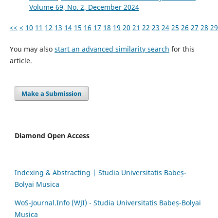
Volume 69, No. 2, December 2024
<<
<
10
11
12
13
14
15
16
17
18
19
20
21
22
23
24
25
26
27
28
29
You may also
start an advanced similarity search
for this
article.
Make a Submission
Diamond Open Access
Indexing & Abstracting | Studia Universitatis Babeș-
Bolyai Musica
WoS-Journal.Info (WJI) - Studia Universitatis Babeș-Bolyai
Musica