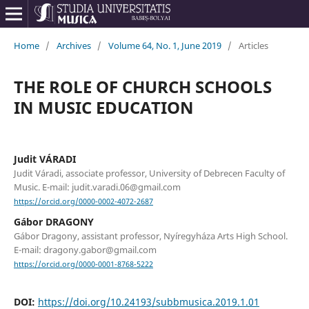
Home
/
Archives
/
Volume 64, No. 1, June 2019
/
Articles
THE ROLE OF CHURCH SCHOOLS
IN MUSIC EDUCATION
Judit VÁRADI
Judit Váradi, associate professor, University of Debrecen Faculty of
Music. E-mail: judit.varadi.06@gmail.com
https://orcid.org/0000-0002-4072-2687
Gábor DRAGONY
Gábor Dragony, assistant professor, Nyíregyháza Arts High School.
E-mail: dragony.gabor@gmail.com
https://orcid.org/0000-0001-8768-5222
DOI:
https://doi.org/10.24193/subbmusica.2019.1.01