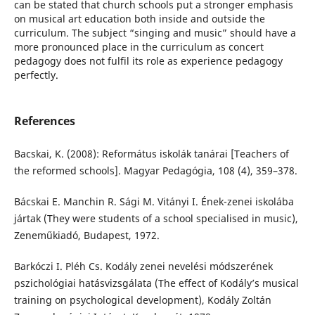
can be stated that church schools put a stronger emphasis
on musical art education both inside and outside the
curriculum. The subject “singing and music” should have a
more pronounced place in the curriculum as concert
pedagogy does not fulfil its role as experience pedagogy
perfectly.
References
Bacskai, K. (2008): Református iskolák tanárai [Teachers of
the reformed schools]. Magyar Pedagógia, 108 (4), 359–378.
Bácskai E. Manchin R. Sági M. Vitányi I. Ének-zenei iskolába
jártak (They were students of a school specialised in music),
Zeneműkiadó, Budapest, 1972.
Barkóczi I. Pléh Cs. Kodály zenei nevelési módszerének
pszichológiai hatásvizsgálata (The effect of Kodály’s musical
training on psychological development), Kodály Zoltán