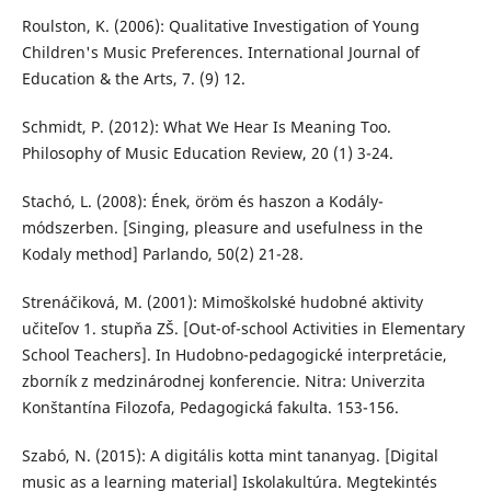
Roulston, K. (2006): Qualitative Investigation of Young
Children's Music Preferences. International Journal of
Education & the Arts, 7. (9) 12.
Schmidt, P. (2012): What We Hear Is Meaning Too.
Philosophy of Music Education Review, 20 (1) 3-24.
Stachó, L. (2008): Ének, öröm és haszon a Kodály-
módszerben. [Singing, pleasure and usefulness in the
Kodaly method] Parlando, 50(2) 21-28.
Strenáčiková, M. (2001): Mimoškolské hudobné aktivity
učiteľov 1. stupňa ZŠ. [Out-of-school Activities in Elementary
School Teachers]. In Hudobno-pedagogické interpretácie,
zborník z medzinárodnej konferencie. Nitra: Univerzita
Konštantína Filozofa, Pedagogická fakulta. 153-156.
Szabó, N. (2015): A digitális kotta mint tananyag. [Digital
music as a learning material] Iskolakultúra. Megtekintés