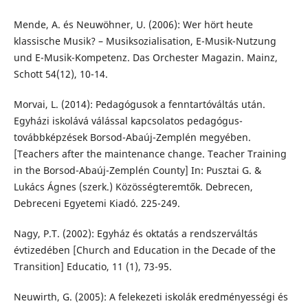
Mende, A. és Neuwöhner, U. (2006): Wer hört heute
klassische Musik? – Musiksozialisation, E-Musik-Nutzung
und E-Musik-Kompetenz. Das Orchester Magazin. Mainz,
Schott 54(12), 10-14.
Morvai, L. (2014): Pedagógusok a fenntartóváltás után.
Egyházi iskolává válással kapcsolatos pedagógus-
továbbképzések Borsod-Abaúj-Zemplén megyében.
[Teachers after the maintenance change. Teacher Training
in the Borsod-Abaúj-Zemplén County] In: Pusztai G. &
Lukács Ágnes (szerk.) Közösségteremtők. Debrecen,
Debreceni Egyetemi Kiadó. 225-249.
Nagy, P.T. (2002): Egyház és oktatás a rendszerváltás
évtizedében [Church and Education in the Decade of the
Transition] Educatio, 11 (1), 73-95.
Neuwirth, G. (2005): A felekezeti iskolák eredményességi és