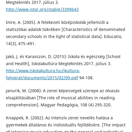
Megtekintés 2017. július 3.
http://www.jstor.org/stable/3399643
Imre, A. (2005). A felekezeti középiskolák jellemzői a
statisztikai adatok tükrében [Characteristics of denominated
secondary schools in the light of statistical data]. Educatio,
14(3), 475–491.
Jakó, J. és Karasszon, D. (2015): Iskola és egészség [School
and Health], Iskolakultúra Megtekintés 2017. július 3.
http://www.iskolakultura.hu/ikultura-
folyoirat/documents/2015/02/09.pdf
94-108.
Janurik, M. (2008): A zenei képességek szerepe az olvasás
elsajátításában [The role of musical abilities in reading
comprehension]. Magyar Pedagógia, 108 (4) 295-320.
Knappek, R. (2002): Az intenzív zenei nevelés hatása a
gyermekek általános és individuális fejlődésére. [The impact
of intensive music education on the general and individual