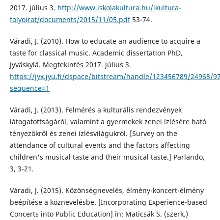
2017. július 3.
http://www.iskolakultura.hu/ikultura-
folyoirat/documents/2015/11/05.pdf
53-74.
Váradi, J. (2010). How to educate an audience to acquire a
taste for classical music. Academic dissertation PhD,
Jyväskylä. Megtekintés 2017. július 3.
https://jyx.jyu.fi/dspace/bitstream/handle/123456789/24968/
sequence=1
Váradi, J. (2013). Felmérés a kulturális rendezvények
látogatottságáról, valamint a gyermekek zenei ízlésére ható
tényezőkről és zenei ízlésvilágukról. [Survey on the
attendance of cultural events and the factors affecting
children's musical taste and their musical taste.] Parlando,
3, 3-21.
Váradi, J. (2015). Közönségnevelés, élmény-koncert-élmény
beépítése a köznevelésbe. [Incorporating Experience-based
Concerts into Public Education] in: Maticsák S. (szerk.)