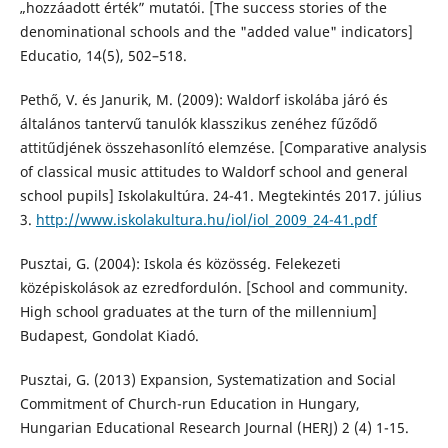
„hozzáadott érték” mutatói. [The success stories of the
denominational schools and the "added value" indicators]
Educatio, 14(5), 502–518.
Pethő, V. és Janurik, M. (2009): Waldorf iskolába járó és
általános tantervű tanulók klasszikus zenéhez fűződő
attitűdjének összehasonlító elemzése. [Comparative analysis
of classical music attitudes to Waldorf school and general
school pupils] Iskolakultúra. 24-41. Megtekintés 2017. július
3.
http://www.iskolakultura.hu/iol/iol_2009_24-41.pdf
Pusztai, G. (2004): Iskola és közösség. Felekezeti
középiskolások az ezredfordulón. [School and community.
High school graduates at the turn of the millennium]
Budapest, Gondolat Kiadó.
Pusztai, G. (2013) Expansion, Systematization and Social
Commitment of Church-run Education in Hungary,
Hungarian Educational Research Journal (HERJ) 2 (4) 1-15.