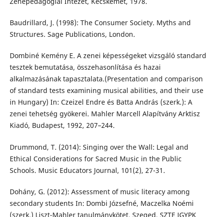
Zenepedagógiai Intézet, Kecskemét, 1978.
Baudrillard, J. (1998): The Consumer Society. Myths and
Structures. Sage Publications, London.
Dombiné Kemény E. A zenei képességeket vizsgáló standard
tesztek bemutatása, összehasonlítása és hazai
alkalmazásának tapasztalata.(Presentation and comparison
of standard tests examining musical abilities, and their use
in Hungary) In: Czeizel Endre és Batta András (szerk.): A
zenei tehetség gyökerei. Mahler Marcell Alapítvány Arktisz
Kiadó, Budapest, 1992, 207–244.
Drummond, T. (2014): Singing over the Wall: Legal and
Ethical Considerations for Sacred Music in the Public
Schools. Music Educators Journal, 101(2), 27-31.
Dohány, G. (2012): Assessment of music literacy among
secondary students In: Dombi Józsefné, Maczelka Noémi
(szerk.) Liszt-Mahler tanulmánykötet. Szeged, SZTE JGYPK