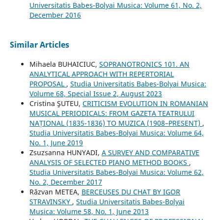
Universitatis Babes-Bolyai Musica: Volume 61, No. 2,
December 2016
Similar Articles
Mihaela BUHAICIUC,
SOPRANOTRONICS 101. AN
ANALYTICAL APPROACH WITH REPERTORIAL
PROPOSAL
,
Studia Universitatis Babes-Bolyai Musica:
Volume 68, Special Issue 2, August 2023
Cristina ŞUTEU,
CRITICISM EVOLUTION IN ROMANIAN
MUSICAL PERIODICALS: FROM GAZETA TEATRULUI
NAȚIONAL (1835-1836) TO MUZICA (1908–PRESENT)
,
Studia Universitatis Babes-Bolyai Musica: Volume 64,
No. 1, June 2019
Zsuzsanna HUNYADI,
A SURVEY AND COMPARATIVE
ANALYSIS OF SELECTED PIANO METHOD BOOKS
,
Studia Universitatis Babes-Bolyai Musica: Volume 62,
No. 2, December 2017
Răzvan METEA,
BERCEUSES DU CHAT BY IGOR
STRAVINSKY
,
Studia Universitatis Babes-Bolyai
Musica: Volume 58, No. 1, June 2013