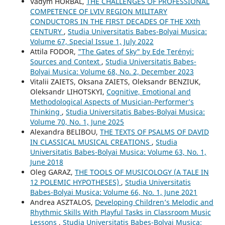
Vadym HORBAL,
THE CHALLENGES OF PROFESSIONAL
COMPETENCE OF LVIV REGION MILITARY
CONDUCTORS IN THE FIRST DECADES OF THE XXth
CENTURY
,
Studia Universitatis Babes-Bolyai Musica:
Volume 67, Special Issue 1, July 2022
Attila FODOR,
"The Gates of Sky" by Ede Terényi:
Sources and Context
,
Studia Universitatis Babes-
Bolyai Musica: Volume 68, No. 2, December 2023
Vitalіi ZAIETS, Oksana ZAIETS, Oleksandr BENZIUK,
Oleksandr LIHOTSKYI,
Cognitive, Emotional and
Methodological Aspects of Musician-Performer’s
Thinking
,
Studia Universitatis Babes-Bolyai Musica:
Volume 70, No. 1, June 2025
Alexandra BELIBOU,
THE TEXTS OF PSALMS OF DAVID
IN CLASSICAL MUSICAL CREATIONS
,
Studia
Universitatis Babes-Bolyai Musica: Volume 63, No. 1,
June 2018
Oleg GARAZ,
THE TOOLS OF MUSICOLOGY (A TALE IN
12 POLEMIC HYPOTHESES)
,
Studia Universitatis
Babes-Bolyai Musica: Volume 66, No. 1, June 2021
Andrea ASZTALOS,
Developing Children’s Melodic and
Rhythmic Skills With Playful Tasks in Classroom Music
Lessons
,
Studia Universitatis Babes-Bolyai Musica: