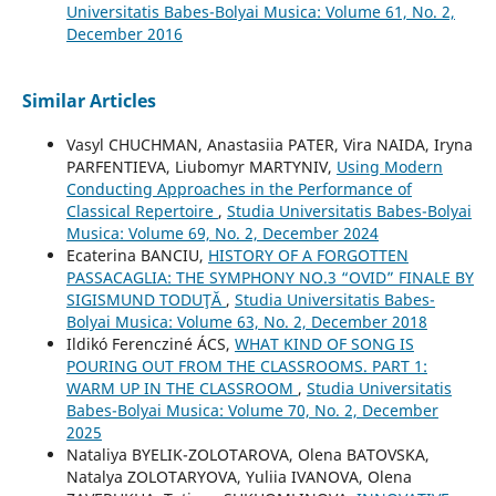
Universitatis Babes-Bolyai Musica: Volume 61, No. 2,
December 2016
Similar Articles
Vasyl CHUCHMAN, Anastasiia PATER, Vira NAIDA, Iryna
PARFENTIEVA, Liubomyr MARTYNIV,
Using Modern
Conducting Approaches in the Performance of
Classical Repertoire
,
Studia Universitatis Babes-Bolyai
Musica: Volume 69, No. 2, December 2024
Ecaterina BANCIU,
HISTORY OF A FORGOTTEN
PASSACAGLIA: THE SYMPHONY NO.3 “OVID” FINALE BY
SIGISMUND TODUŢĂ
,
Studia Universitatis Babes-
Bolyai Musica: Volume 63, No. 2, December 2018
Ildikó Ferencziné ÁCS,
WHAT KIND OF SONG IS
POURING OUT FROM THE CLASSROOMS. PART 1:
WARM UP IN THE CLASSROOM
,
Studia Universitatis
Babes-Bolyai Musica: Volume 70, No. 2, December
2025
Nataliya BYELIK-ZOLOTAROVA, Olena BATOVSKA,
Natalya ZOLOTARYOVA, Yuliia IVANOVA, Olena