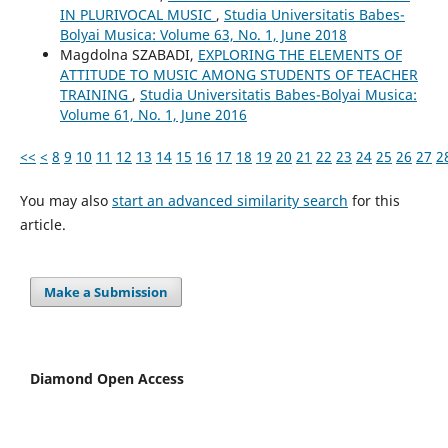
IN PLURIVOCAL MUSIC
,
Studia Universitatis Babes-
Bolyai Musica: Volume 63, No. 1, June 2018
Magdolna SZABADI,
EXPLORING THE ELEMENTS OF
ATTITUDE TO MUSIC AMONG STUDENTS OF TEACHER
TRAINING
,
Studia Universitatis Babes-Bolyai Musica:
Volume 61, No. 1, June 2016
<<
<
8
9
10
11
12
13
14
15
16
17
18
19
20
21
22
23
24
25
26
27
2
You may also
start an advanced similarity search
for this
article.
Make a Submission
Diamond Open Access