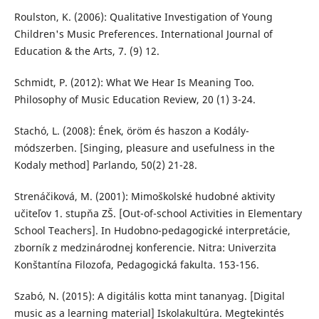
Roulston, K. (2006): Qualitative Investigation of Young
Children's Music Preferences. International Journal of
Education & the Arts, 7. (9) 12.
Schmidt, P. (2012): What We Hear Is Meaning Too.
Philosophy of Music Education Review, 20 (1) 3-24.
Stachó, L. (2008): Ének, öröm és haszon a Kodály-
módszerben. [Singing, pleasure and usefulness in the
Kodaly method] Parlando, 50(2) 21-28.
Strenáčiková, M. (2001): Mimoškolské hudobné aktivity
učiteľov 1. stupňa ZŠ. [Out-of-school Activities in Elementary
School Teachers]. In Hudobno-pedagogické interpretácie,
zborník z medzinárodnej konferencie. Nitra: Univerzita
Konštantína Filozofa, Pedagogická fakulta. 153-156.
Szabó, N. (2015): A digitális kotta mint tananyag. [Digital
music as a learning material] Iskolakultúra. Megtekintés