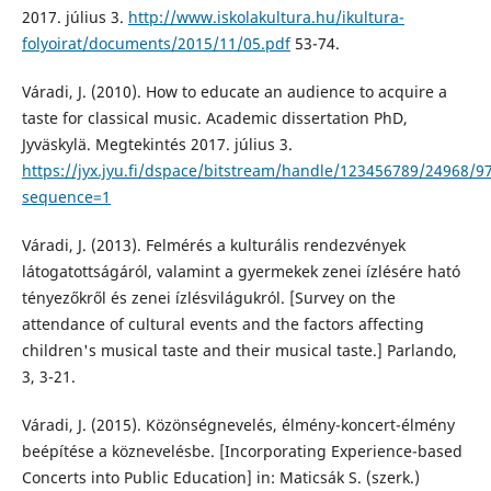
2017. július 3.
http://www.iskolakultura.hu/ikultura-
folyoirat/documents/2015/11/05.pdf
53-74.
Váradi, J. (2010). How to educate an audience to acquire a
taste for classical music. Academic dissertation PhD,
Jyväskylä. Megtekintés 2017. július 3.
https://jyx.jyu.fi/dspace/bitstream/handle/123456789/24968/
sequence=1
Váradi, J. (2013). Felmérés a kulturális rendezvények
látogatottságáról, valamint a gyermekek zenei ízlésére ható
tényezőkről és zenei ízlésvilágukról. [Survey on the
attendance of cultural events and the factors affecting
children's musical taste and their musical taste.] Parlando,
3, 3-21.
Váradi, J. (2015). Közönségnevelés, élmény-koncert-élmény
beépítése a köznevelésbe. [Incorporating Experience-based
Concerts into Public Education] in: Maticsák S. (szerk.)