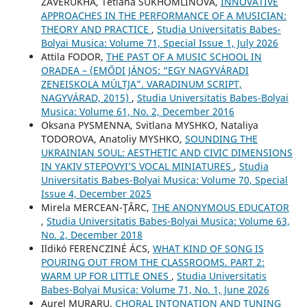
ZAVERUKHA, Tetiana SUKHOMLINOVA,
INNOVATIVE
APPROACHES IN THE PERFORMANCE OF A MUSICIAN:
THEORY AND PRACTICE
,
Studia Universitatis Babes-
Bolyai Musica: Volume 71, Special Issue 1, July 2026
Attila FODOR,
THE PAST OF A MUSIC SCHOOL IN
ORADEA – (EMŐDI JÁNOS: “EGY NAGYVÁRADI
ZENEISKOLA MÚLTJA”. VARADINUM SCRIPT,
NAGYVÁRAD, 2015)
,
Studia Universitatis Babes-Bolyai
Musica: Volume 61, No. 2, December 2016
Oksana PYSMENNA, Svitlana MYSHKO, Nataliya
TODOROVA, Anatoliy MYSHKO,
SOUNDING THE
UKRAINIAN SOUL: AESTHETIC AND CIVIC DIMENSIONS
IN YAKIV STEPOVYI’S VOCAL MINIATURES
,
Studia
Universitatis Babes-Bolyai Musica: Volume 70, Special
Issue 4, December 2025
Mirela MERCEAN-ŢÂRC,
THE ANONYMOUS EDUCATOR
,
Studia Universitatis Babes-Bolyai Musica: Volume 63,
No. 2, December 2018
Ildikó FERENCZINÉ ÁCS,
WHAT KIND OF SONG IS
POURING OUT FROM THE CLASSROOMS. PART 2:
WARM UP FOR LITTLE ONES
,
Studia Universitatis
Babes-Bolyai Musica: Volume 71, No. 1, June 2026
Aurel MURARU,
CHORAL INTONATION AND TUNING