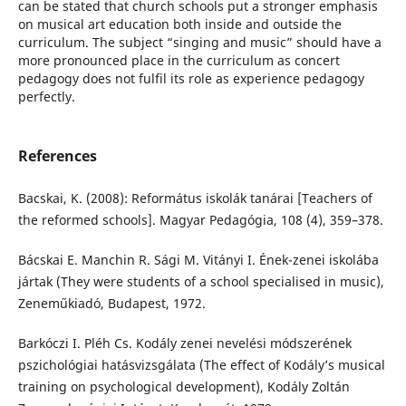
can be stated that church schools put a stronger emphasis
on musical art education both inside and outside the
curriculum. The subject “singing and music” should have a
more pronounced place in the curriculum as concert
pedagogy does not fulfil its role as experience pedagogy
perfectly.
References
Bacskai, K. (2008): Református iskolák tanárai [Teachers of
the reformed schools]. Magyar Pedagógia, 108 (4), 359–378.
Bácskai E. Manchin R. Sági M. Vitányi I. Ének-zenei iskolába
jártak (They were students of a school specialised in music),
Zeneműkiadó, Budapest, 1972.
Barkóczi I. Pléh Cs. Kodály zenei nevelési módszerének
pszichológiai hatásvizsgálata (The effect of Kodály’s musical
training on psychological development), Kodály Zoltán