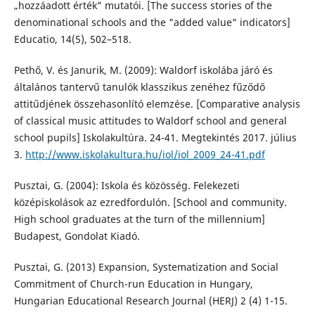
„hozzáadott érték” mutatói. [The success stories of the
denominational schools and the "added value" indicators]
Educatio, 14(5), 502–518.
Pethő, V. és Janurik, M. (2009): Waldorf iskolába járó és
általános tantervű tanulók klasszikus zenéhez fűződő
attitűdjének összehasonlító elemzése. [Comparative analysis
of classical music attitudes to Waldorf school and general
school pupils] Iskolakultúra. 24-41. Megtekintés 2017. július
3.
http://www.iskolakultura.hu/iol/iol_2009_24-41.pdf
Pusztai, G. (2004): Iskola és közösség. Felekezeti
középiskolások az ezredfordulón. [School and community.
High school graduates at the turn of the millennium]
Budapest, Gondolat Kiadó.
Pusztai, G. (2013) Expansion, Systematization and Social
Commitment of Church-run Education in Hungary,
Hungarian Educational Research Journal (HERJ) 2 (4) 1-15.