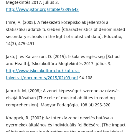
Megtekintés 2017. július 3.
http://www.jstor.org/stable/3399643
Imre, A. (2005). A felekezeti középiskolák jellemzői a
statisztikai adatok tükrében [Characteristics of denominated
secondary schools in the light of statistical data]. Educatio,
14(3), 475–491.
Jakó, J. és Karasszon, D. (2015): Iskola és egészség [School
and Health], Iskolakultúra Megtekintés 2017. július 3.
http://www.iskolakultura.hu/ikultura-
folyoirat/documents/2015/02/09.pdf
94-108.
Janurik, M. (2008): A zenei képességek szerepe az olvasás
elsajátításában [The role of musical abilities in reading
comprehension]. Magyar Pedagógia, 108 (4) 295-320.
Knappek, R. (2002): Az intenzív zenei nevelés hatása a
gyermekek általános és individuális fejlődésére. [The impact
of intensive music education on the general and individual