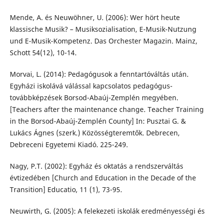
Mende, A. és Neuwöhner, U. (2006): Wer hört heute
klassische Musik? – Musiksozialisation, E-Musik-Nutzung
und E-Musik-Kompetenz. Das Orchester Magazin. Mainz,
Schott 54(12), 10-14.
Morvai, L. (2014): Pedagógusok a fenntartóváltás után.
Egyházi iskolává válással kapcsolatos pedagógus-
továbbképzések Borsod-Abaúj-Zemplén megyében.
[Teachers after the maintenance change. Teacher Training
in the Borsod-Abaúj-Zemplén County] In: Pusztai G. &
Lukács Ágnes (szerk.) Közösségteremtők. Debrecen,
Debreceni Egyetemi Kiadó. 225-249.
Nagy, P.T. (2002): Egyház és oktatás a rendszerváltás
évtizedében [Church and Education in the Decade of the
Transition] Educatio, 11 (1), 73-95.
Neuwirth, G. (2005): A felekezeti iskolák eredményességi és