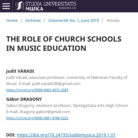
Home
/
Archives
/
Volume 64, No. 1, June 2019
/
Articles
THE ROLE OF CHURCH SCHOOLS
IN MUSIC EDUCATION
Judit VÁRADI
Judit Váradi, associate professor, University of Debrecen Faculty of
Music. E-mail: judit.varadi.06@gmail.com
https://orcid.org/0000-0002-4072-2687
Gábor DRAGONY
Gábor Dragony, assistant professor, Nyíregyháza Arts High School.
E-mail: dragony.gabor@gmail.com
https://orcid.org/0000-0001-8768-5222
DOI:
https://doi.org/10.24193/subbmusica.2019.1.01