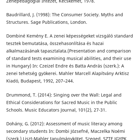
Zenepedagógiai Intézet, Kecskemét, 1978.
Baudrillard, J. (1998): The Consumer Society. Myths and
Structures. Sage Publications, London.
Dombiné Kemény E. A zenei képességeket vizsgáló standard
tesztek bemutatása, összehasonlítása és hazai
alkalmazásának tapasztalata.(Presentation and comparison
of standard tests examining musical abilities, and their use
in Hungary) In: Czeizel Endre és Batta András (szerk.): A
zenei tehetség gyökerei. Mahler Marcell Alapítvány Arktisz
Kiadó, Budapest, 1992, 207–244.
Drummond, T. (2014): Singing over the Wall: Legal and
Ethical Considerations for Sacred Music in the Public
Schools. Music Educators Journal, 101(2), 27-31.
Dohány, G. (2012): Assessment of music literacy among
secondary students In: Dombi Józsefné, Maczelka Noémi
(szerk.) Liszt-Mahler tanulmánykötet. Szeged, SZTE JGYPK