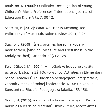
Roulston, K. (2006): Qualitative Investigation of Young
Children's Music Preferences. International Journal of
Education & the Arts, 7. (9) 12.
Schmidt, P. (2012): What We Hear Is Meaning Too.
Philosophy of Music Education Review, 20 (1) 3-24.
Stachó, L. (2008): Ének, öröm és haszon a Kodály-
módszerben. [Singing, pleasure and usefulness in the
Kodaly method] Parlando, 50(2) 21-28.
Strenáčiková, M. (2001): Mimoškolské hudobné aktivity
učiteľov 1. stupňa ZŠ. [Out-of-school Activities in Elementary
School Teachers]. In Hudobno-pedagogické interpretácie,
zborník z medzinárodnej konferencie. Nitra: Univerzita
Konštantína Filozofa, Pedagogická fakulta. 153-156.
Szabó, N. (2015): A digitális kotta mint tananyag. [Digital
music as a learning material] Iskolakultúra. Megtekintés