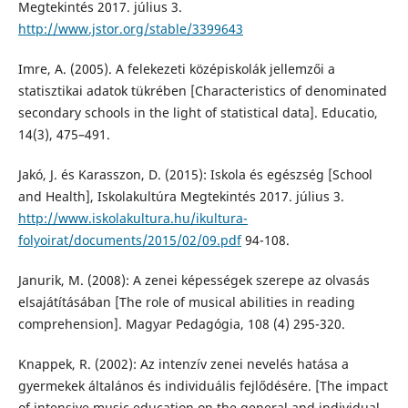
Megtekintés 2017. július 3.
http://www.jstor.org/stable/3399643
Imre, A. (2005). A felekezeti középiskolák jellemzői a
statisztikai adatok tükrében [Characteristics of denominated
secondary schools in the light of statistical data]. Educatio,
14(3), 475–491.
Jakó, J. és Karasszon, D. (2015): Iskola és egészség [School
and Health], Iskolakultúra Megtekintés 2017. július 3.
http://www.iskolakultura.hu/ikultura-
folyoirat/documents/2015/02/09.pdf
94-108.
Janurik, M. (2008): A zenei képességek szerepe az olvasás
elsajátításában [The role of musical abilities in reading
comprehension]. Magyar Pedagógia, 108 (4) 295-320.
Knappek, R. (2002): Az intenzív zenei nevelés hatása a
gyermekek általános és individuális fejlődésére. [The impact
of intensive music education on the general and individual