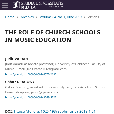
Home
/
Archives
/
Volume 64, No. 1, June 2019
/
Articles
THE ROLE OF CHURCH SCHOOLS
IN MUSIC EDUCATION
Judit VÁRADI
Judit Váradi, associate professor, University of Debrecen Faculty of
Music. E-mail: judit.varadi.06@gmail.com
https://orcid.org/0000-0002-4072-2687
Gábor DRAGONY
Gábor Dragony, assistant professor, Nyíregyháza Arts High School.
E-mail: dragony.gabor@gmail.com
https://orcid.org/0000-0001-8768-5222
DOI:
https://doi.org/10.24193/subbmusica.2019.1.01