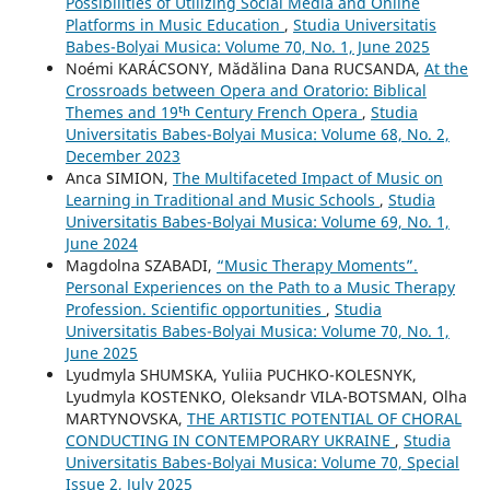
Possibilities of Utilizing Social Media and Online
Platforms in Music Education
,
Studia Universitatis
Babes-Bolyai Musica: Volume 70, No. 1, June 2025
Noémi KARÁCSONY, Mădălina Dana RUCSANDA,
At the
Crossroads between Opera and Oratorio: Biblical
Themes and 19ᵗʰ Century French Opera
,
Studia
Universitatis Babes-Bolyai Musica: Volume 68, No. 2,
December 2023
Anca SIMION,
The Multifaceted Impact of Music on
Learning in Traditional and Music Schools
,
Studia
Universitatis Babes-Bolyai Musica: Volume 69, No. 1,
June 2024
Magdolna SZABADI,
“Music Therapy Moments”.
Personal Experiences on the Path to a Music Therapy
Profession. Scientific opportunities
,
Studia
Universitatis Babes-Bolyai Musica: Volume 70, No. 1,
June 2025
Lyudmyla SHUMSKA, Yuliia PUCHKO-KOLESNYK,
Lyudmyla KOSTENKO, Oleksandr VILA-BOTSMAN, Olha
MARTYNOVSKA,
THE ARTISTIC POTENTIAL OF CHORAL
CONDUCTING IN CONTEMPORARY UKRAINE
,
Studia
Universitatis Babes-Bolyai Musica: Volume 70, Special
Issue 2, July 2025