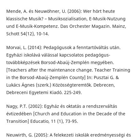
Mende, A. és Neuwöhner, U. (2006): Wer hört heute
klassische Musik? – Musiksozialisation, E-Musik-Nutzung
und E-Musik-Kompetenz. Das Orchester Magazin. Mainz,
Schott 54(12), 10-14.
Morvai, L. (2014): Pedagógusok a fenntartóváltás után.
Egyházi iskolává válással kapcsolatos pedagógus-
továbbképzések Borsod-Abaúj-Zemplén megyében.
[Teachers after the maintenance change. Teacher Training
in the Borsod-Abaúj-Zemplén County] In: Pusztai G. &
Lukács Ágnes (szerk.) Közösségteremtők. Debrecen,
Debreceni Egyetemi Kiadó. 225-249.
Nagy, P.T. (2002): Egyház és oktatás a rendszerváltás
évtizedében [Church and Education in the Decade of the
Transition] Educatio, 11 (1), 73-95.
Neuwirth, G. (2005): A felekezeti iskolák eredményességi és