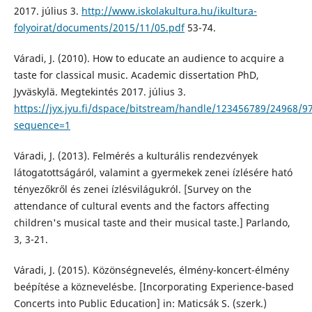
2017. július 3.
http://www.iskolakultura.hu/ikultura-
folyoirat/documents/2015/11/05.pdf
53-74.
Váradi, J. (2010). How to educate an audience to acquire a
taste for classical music. Academic dissertation PhD,
Jyväskylä. Megtekintés 2017. július 3.
https://jyx.jyu.fi/dspace/bitstream/handle/123456789/24968/
sequence=1
Váradi, J. (2013). Felmérés a kulturális rendezvények
látogatottságáról, valamint a gyermekek zenei ízlésére ható
tényezőkről és zenei ízlésvilágukról. [Survey on the
attendance of cultural events and the factors affecting
children's musical taste and their musical taste.] Parlando,
3, 3-21.
Váradi, J. (2015). Közönségnevelés, élmény-koncert-élmény
beépítése a köznevelésbe. [Incorporating Experience-based
Concerts into Public Education] in: Maticsák S. (szerk.)