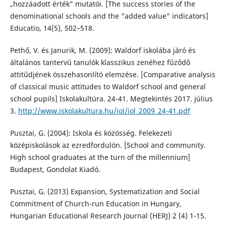
„hozzáadott érték” mutatói. [The success stories of the
denominational schools and the "added value" indicators]
Educatio, 14(5), 502–518.
Pethő, V. és Janurik, M. (2009): Waldorf iskolába járó és
általános tantervű tanulók klasszikus zenéhez fűződő
attitűdjének összehasonlító elemzése. [Comparative analysis
of classical music attitudes to Waldorf school and general
school pupils] Iskolakultúra. 24-41. Megtekintés 2017. július
3.
http://www.iskolakultura.hu/iol/iol_2009_24-41.pdf
Pusztai, G. (2004): Iskola és közösség. Felekezeti
középiskolások az ezredfordulón. [School and community.
High school graduates at the turn of the millennium]
Budapest, Gondolat Kiadó.
Pusztai, G. (2013) Expansion, Systematization and Social
Commitment of Church-run Education in Hungary,
Hungarian Educational Research Journal (HERJ) 2 (4) 1-15.