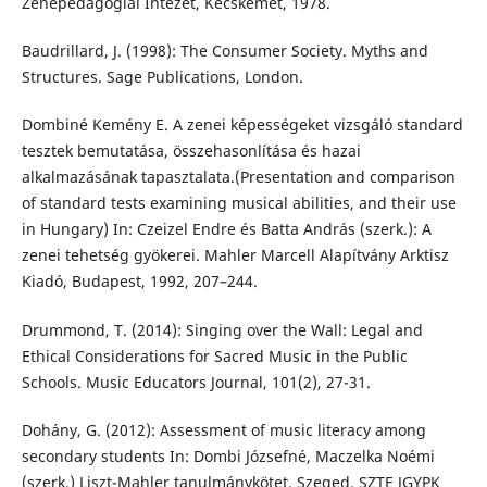
Zenepedagógiai Intézet, Kecskemét, 1978.
Baudrillard, J. (1998): The Consumer Society. Myths and
Structures. Sage Publications, London.
Dombiné Kemény E. A zenei képességeket vizsgáló standard
tesztek bemutatása, összehasonlítása és hazai
alkalmazásának tapasztalata.(Presentation and comparison
of standard tests examining musical abilities, and their use
in Hungary) In: Czeizel Endre és Batta András (szerk.): A
zenei tehetség gyökerei. Mahler Marcell Alapítvány Arktisz
Kiadó, Budapest, 1992, 207–244.
Drummond, T. (2014): Singing over the Wall: Legal and
Ethical Considerations for Sacred Music in the Public
Schools. Music Educators Journal, 101(2), 27-31.
Dohány, G. (2012): Assessment of music literacy among
secondary students In: Dombi Józsefné, Maczelka Noémi
(szerk.) Liszt-Mahler tanulmánykötet. Szeged, SZTE JGYPK