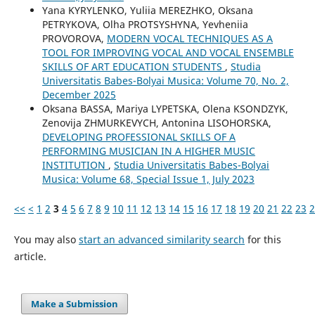
Yana KYRYLENKO, Yuliia MEREZHKO, Oksana
PETRYKOVA, Olha PROTSYSHYNA, Yevheniia
PROVOROVA,
MODERN VOCAL TECHNIQUES AS A
TOOL FOR IMPROVING VOCAL AND VOCAL ENSEMBLE
SKILLS OF ART EDUCATION STUDENTS
,
Studia
Universitatis Babes-Bolyai Musica: Volume 70, No. 2,
December 2025
Oksana BASSA, Mariya LYPETSKA, Olena KSONDZYK,
Zenovija ZHMURKEVYCH, Antonina LISOHORSKA,
DEVELOPING PROFESSIONAL SKILLS OF A
PERFORMING MUSICIAN IN A HIGHER MUSIC
INSTITUTION
,
Studia Universitatis Babes-Bolyai
Musica: Volume 68, Special Issue 1, July 2023
<<
<
1
2
3
4
5
6
7
8
9
10
11
12
13
14
15
16
17
18
19
20
21
22
23
2
You may also
start an advanced similarity search
for this
article.
Make a Submission