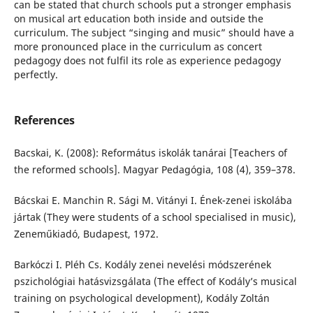
can be stated that church schools put a stronger emphasis
on musical art education both inside and outside the
curriculum. The subject “singing and music” should have a
more pronounced place in the curriculum as concert
pedagogy does not fulfil its role as experience pedagogy
perfectly.
References
Bacskai, K. (2008): Református iskolák tanárai [Teachers of
the reformed schools]. Magyar Pedagógia, 108 (4), 359–378.
Bácskai E. Manchin R. Sági M. Vitányi I. Ének-zenei iskolába
jártak (They were students of a school specialised in music),
Zeneműkiadó, Budapest, 1972.
Barkóczi I. Pléh Cs. Kodály zenei nevelési módszerének
pszichológiai hatásvizsgálata (The effect of Kodály’s musical
training on psychological development), Kodály Zoltán