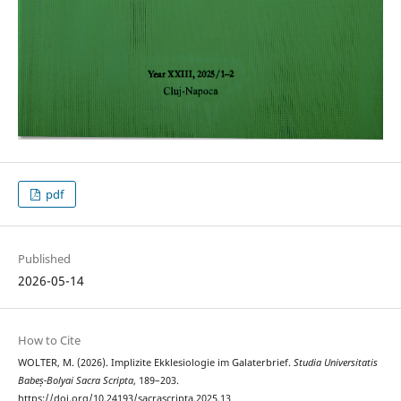
pdf
Published
2026-05-14
How to Cite
WOLTER, M. (2026). Implizite Ekklesiologie im Galaterbrief.
Studia Universitatis
Babeș-Bolyai Sacra Scripta
, 189–203.
https://doi.org/10.24193/sacrascripta.2025.13