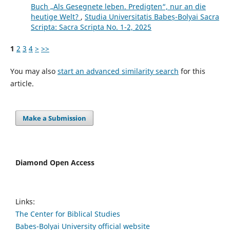
Buch „Als Gesegnete leben. Predigten“, nur an die
heutige Welt?
,
Studia Universitatis Babeș-Bolyai Sacra
Scripta: Sacra Scripta No. 1-2, 2025
1
2
3
4
>
>>
You may also
start an advanced similarity search
for this
article.
Make a Submission
Diamond Open Access
Links:
The Center for Biblical Studies
Babes-Bolyai University official website