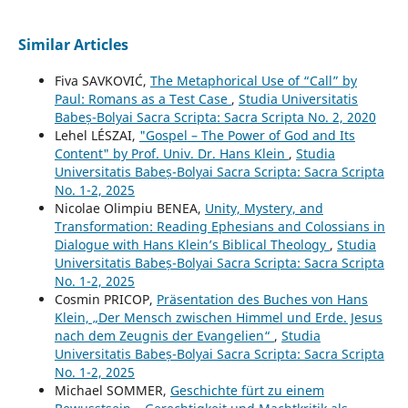
Similar Articles
Fiva SAVKOVIĆ,
The Metaphorical Use of “Call” by
Paul: Romans as a Test Case
,
Studia Universitatis
Babeș-Bolyai Sacra Scripta: Sacra Scripta No. 2, 2020
Lehel LÉSZAI,
"Gospel – The Power of God and Its
Content" by Prof. Univ. Dr. Hans Klein
,
Studia
Universitatis Babeș-Bolyai Sacra Scripta: Sacra Scripta
No. 1-2, 2025
Nicolae Olimpiu BENEA,
Unity, Mystery, and
Transformation: Reading Ephesians and Colossians in
Dialogue with Hans Klein’s Biblical Theology
,
Studia
Universitatis Babeș-Bolyai Sacra Scripta: Sacra Scripta
No. 1-2, 2025
Cosmin PRICOP,
Präsentation des Buches von Hans
Klein, „Der Mensch zwischen Himmel und Erde. Jesus
nach dem Zeugnis der Evangelien“
,
Studia
Universitatis Babeș-Bolyai Sacra Scripta: Sacra Scripta
No. 1-2, 2025
Michael SOMMER,
Geschichte fürt zu einem