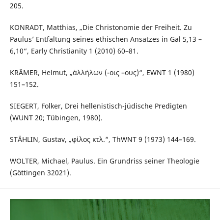
205.
KONRADT, Matthias, „Die Christonomie der Freiheit. Zu
Paulus’ Entfaltung seines ethischen Ansatzes in Gal 5,13 –
6,10“, Early Christianity 1 (2010) 60–81.
KRÄMER, Helmut, „ἀλλήλων (-οις –ους)“, EWNT 1 (1980)
151–152.
SIEGERT, Folker, Drei hellenistisch-jüdische Predigten
(WUNT 20; Tübingen, 1980).
STÄHLIN, Gustav, „φίλος κτλ.“, ThWNT 9 (1973) 144–169.
WOLTER, Michael, Paulus. Ein Grundriss seiner Theologie
(Göttingen 32021).