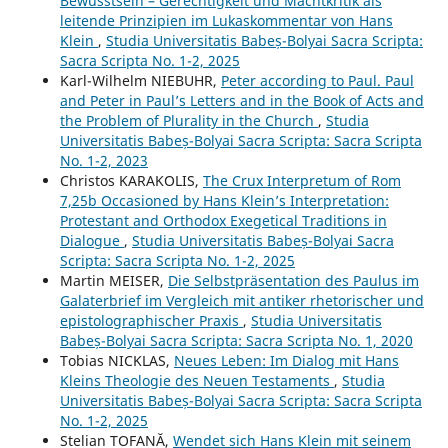
Bewusstsein – Gerechtigkeit und Machtkritik als
leitende Prinzipien im Lukaskommentar von Hans
Klein
,
Studia Universitatis Babeș-Bolyai Sacra Scripta:
Sacra Scripta No. 1-2, 2025
Karl-Wilhelm NIEBUHR,
Peter according to Paul. Paul
and Peter in Paul’s Letters and in the Book of Acts and
the Problem of Plurality in the Church
,
Studia
Universitatis Babeș-Bolyai Sacra Scripta: Sacra Scripta
No. 1-2, 2023
Christos KARAKOLIS,
The Crux Interpretum of Rom
7,25b Occasioned by Hans Klein’s Interpretation:
Protestant and Orthodox Exegetical Traditions in
Dialogue
,
Studia Universitatis Babeș-Bolyai Sacra
Scripta: Sacra Scripta No. 1-2, 2025
Martin MEISER,
Die Selbstpräsentation des Paulus im
Galaterbrief im Vergleich mit antiker rhetorischer und
epistolographischer Praxis
,
Studia Universitatis
Babeș-Bolyai Sacra Scripta: Sacra Scripta No. 1, 2020
Tobias NICKLAS,
Neues Leben: Im Dialog mit Hans
Kleins Theologie des Neuen Testaments
,
Studia
Universitatis Babeș-Bolyai Sacra Scripta: Sacra Scripta
No. 1-2, 2025
Stelian TOFANĂ,
Wendet sich Hans Klein mit seinem