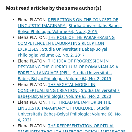
Most read articles by the same author(s)
Elena PLATON,
REFLECTIONS ON THE CONCEPT OF
LINGUISTIC IMAGINARY
,
Studia Universitatis Babeș-
Bolyai Philologia: Volume 64, No. 3, 2019
Elena PLATON,
THE ROLE OF THE PARAPHRASING
COMPETENCE IN ELABORATING RECEPTION
EXERCISES
,
Studia Universitatis Babeș-Bolyai
Philologia: Volume 62, No. 2, 2017
Elena PLATON,
THE IDEA OF PROGRESSION IN
DESIGNING THE CURRICULUM OF ROMANIAN AS A
FOREIGN LANGUAGE (RFL)
,
Studia Universitatis
Babeș-Bolyai Philologia: Volume 64, No. 2, 2019
Elena PLATON,
THE VEGETAL MODEL IN
CONCEPTUALISING CREATION
,
Studia Universitatis
Babeș-Bolyai Philologia: Volume 65, No. 2, 2020
Elena PLATON,
THE THREAD METAPHOR IN THE
LINGUISTIC IMAGINARY OF FOLKLORE
,
Studia
Universitatis Babeș-Bolyai Philologia: Volume 66, No.
4, 2021
Elena PLATON,
THE REPRESENTATION OF RITUAL
(IM)PURITY THROUGH METEOROLOGICAL METAPHORS