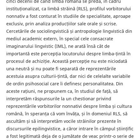
cinci decenii de când limba română se predă, în cadru
instituționalizat, ca limbă străină (RLS), profilul vorbitorului
nonnativ a fost conturat în studiile de specialitate, aproape
exclusiv, prin analiza producțiilor sale orale și scrise.
Cercetările de sociolingvistică și antropologie lingvistică din
mediul academic extern, în special cele consacrate
imaginarului lingvistic (IML), ne arată însă cât de
importantă este percepția locutorului despre limba-țintă în
procesul de achiziție. Această percepție nu este niciodată
una neutră și nu poate fi separată de reprezentările
acestuia asupra culturii-țintă, dar nici de celelalte variabile
de ordin psihosocial care îi definesc personalitatea. Din
aceste rațiuni, ne propunem ca, în studiul de față, să
interpretăm răspunsurile la un chestionar privind
reprezentările vorbitorilor nonnativi despre limba și cultura
română, în speranța că vom învăța, și în domeniul RLS, să
ascultăm și să interpretăm vocile străinilor prezente în
discursurile epilingvistice, a căror intrare în câmpul științific
a fost legitimată deja de o jumătate de veac printr-o serie de