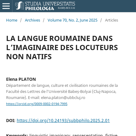
Home
/
Archives
/
Volume 70, No. 2, June 2025
/
Articles
LA LANGUE ROUMAINE DANS
L’IMAGINAIRE DES LOCUTEURS
NON NATIFS
Elena PLATON
Département de langue, culture et civilisation roumaines de la
Faculté des Lettres de l’Université Babeș-Bolyai (Cluj-Napoca,
Roumanie). E-mail: elena.platon@ubbcluj.ro
https://orcid.org/0009-0002-0194-7995
DOI:
https://doi.org/10.24193/subbphilo.2025.2.01
Keywords:
linguistic imaginary, representation, fictive