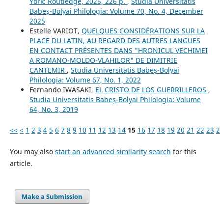
York: Routledge, 2025, 226 p.
,
Studia Universitatis
Babeș-Bolyai Philologia: Volume 70, No. 4, December
2025
Estelle VARIOT,
QUELQUES CONSIDÉRATIONS SUR LA
PLACE DU LATIN, AU REGARD DES AUTRES LANGUES
EN CONTACT PRÉSENTES DANS "HRONICUL VECHIMEI
A ROMANO-MOLDO-VLAHILOR" DE DIMITRIE
CANTEMIR
,
Studia Universitatis Babeș-Bolyai
Philologia: Volume 67, No. 1, 2022
Fernando IWASAKI,
EL CRISTO DE LOS GUERRILLEROS
,
Studia Universitatis Babeș-Bolyai Philologia: Volume
64, No. 3, 2019
<<
<
1
2
3
4
5
6
7
8
9
10
11
12
13
14
15
16
17
18
19
20
21
22
23
2
You may also
start an advanced similarity search
for this
article.
Make a Submission