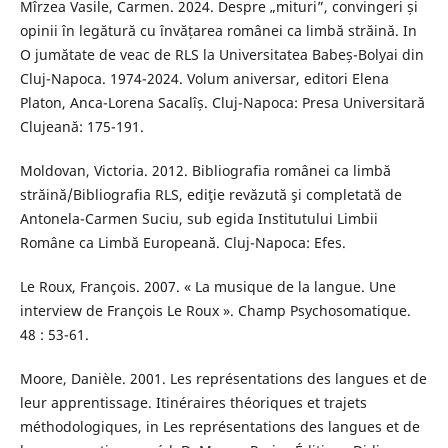
Mîrzea Vasile, Carmen. 2024. Despre „mituri”, convingeri și
opinii în legătură cu învățarea românei ca limbă străină. In
O jumătate de veac de RLS la Universitatea Babeș-Bolyai din
Cluj-Napoca. 1974-2024. Volum aniversar, editori Elena
Platon, Anca-Lorena Sacalîș. Cluj-Napoca: Presa Universitară
Clujeană: 175-191.
Moldovan, Victoria. 2012. Bibliografia românei ca limbă
străină/Bibliografia RLS, ediţie revăzută şi completată de
Antonela-Carmen Suciu, sub egida Institutului Limbii
Române ca Limbă Europeană. Cluj-Napoca: Efes.
Le Roux, François. 2007. « La musique de la langue. Une
interview de François Le Roux ». Champ Psychosomatique.
48 : 53-61.
Moore, Danièle. 2001. Les représentations des langues et de
leur apprentissage. Itinéraires théoriques et trajets
méthodologiques, in Les représentations des langues et de