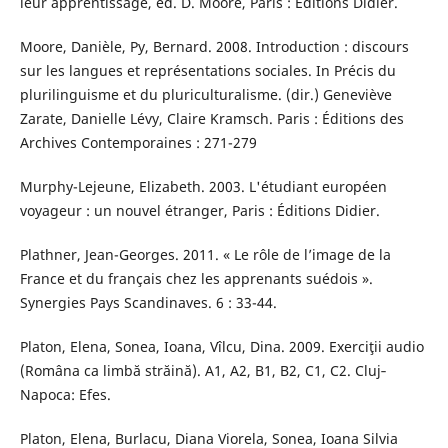
leur apprentissage, éd. D. Moore, Paris : Éditions Didier.
Moore, Danièle, Py, Bernard. 2008. Introduction : discours
sur les langues et représentations sociales. In Précis du
plurilinguisme et du pluriculturalisme. (dir.) Geneviève
Zarate, Danielle Lévy, Claire Kramsch. Paris : Éditions des
Archives Contemporaines : 271-279
Murphy-Lejeune, Elizabeth. 2003. L'étudiant européen
voyageur : un nouvel étranger, Paris : Éditions Didier.
Plathner, Jean-Georges. 2011. « Le rôle de l’image de la
France et du français chez les apprenants suédois ».
Synergies Pays Scandinaves. 6 : 33-44.
Platon, Elena, Sonea, Ioana, Vîlcu, Dina. 2009. Exerciţii audio
(Româna ca limbă străină). A1, A2, B1, B2, C1, C2. Cluj‐
Napoca: Efes.
Platon, Elena, Burlacu, Diana Viorela, Sonea, Ioana Silvia