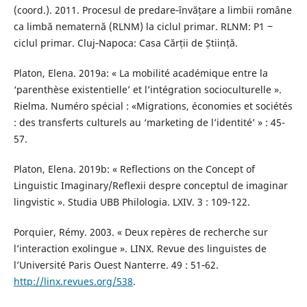
(coord.). 2011. Procesul de predare‐învățare a limbii române
ca limbă nematernă (RLNM) la ciclul primar. RLNM: P1 ‒
ciclul primar. Cluj‐Napoca: Casa Cărții de Știință.
Platon, Elena. 2019a: « La mobilité académique entre la
‘parenthèse existentielle’ et l’intégration socioculturelle ».
Rielma. Numéro spécial : «Migrations, économies et sociétés
: des transferts culturels au ‘marketing de l’identité’ » : 45-
57.
Platon, Elena. 2019b: « Reflections on the Concept of
Linguistic Imaginary/Reflexii despre conceptul de imaginar
lingvistic ». Studia UBB Philologia. LXIV. 3 : 109-122.
Porquier, Rémy. 2003. « Deux repères de recherche sur
l’interaction exolingue ». LINX. Revue des linguistes de
l’Université Paris Ouest Nanterre. 49 : 51‐62.
http://linx.revues.org/538
.