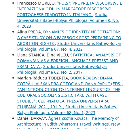
Francesco MORLEO,
"POIS": PROPRIETÀ DISCORSIVE E
INTERAZIONALI DI UN MARCATORE DISCORSIVO
PORTOGHESE TRADOTTO IN ITALIANO
,
Studia
Universitatis Babeș-Bolyai Philologia: Volume 68, No.
4, 2023
Alina PREDA,
DYNAMICS OF IDENTITY NEGOTIATION:
A CASE STUDY ON A FACEBOOK POST PERTAINING TO
ABORTION RIGHTS
,
Studia Universitatis Babeș-Bolyai
Philologia: Volume 67, No. 4, 2022
Liana STANCA, Dina VÎLCU,
STATISTICAL ANALYSIS OF
ROMANIAN AS A FOREIGN LANGUAGE PRETEST AND
EXAM DATA
,
Studia Universitatis Babeș-Bolyai
Philologia: Volume 62, No. 2, 2017
Marian-Răducu TODERIȚĂ,
BOOK REVIEW: DIANA
COTRĂU, ALEXANDRA COTOC AND OANA PAPUC (EDS.)
"AN INTRODUCTION TO INTERNET LINGUISTICS: THE
CULTURAL SOCIOLINGUISTIC TAKE WITH CASE
STUDIES". CLUJ-NAPOCA: PRESA UNIVERSITARĂ
CLUJEANĂ, 2021, 191 P.
,
Studia Universitatis Babeș-
Bolyai Philologia: Volume 68, No. 1, 2023
Daniel DARVAY,
Ágnes Zsófia Kovács, The Memory of
Architecture in Edith Wharton’s Travel Writings, New