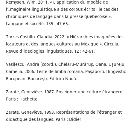
Remysen, Wim. 2011. « L’application du modèle de
l’Imaginaire linguistique à des corpus écrits : le cas des
chroniques de langage dans la presse québécoise ».
Langage et société. 135 : 47-65.
Torres Castillo, Claudia. 2022. « Hiérarchies imaginées des
locuteurs et des langues-cultures au Mexique ». Circula.
Revue d'idéologies linguistiques. 12 : 42-61.
Vasilescu, Andra (coord.), Chelaru‐Murăruş, Oana, Uşurelu,
Camelia. 2006. Teste de limba română. Paşaportul lingvistic
European. Bucureşti: Editura Nouă.
Zarate, Geneviève. 1987. Enseigner une culture étrangère.
Paris : Hachette.
Zarate, Geneviève. 1993. Représentations de l’étranger et
didactique des langues. Paris : Didier.