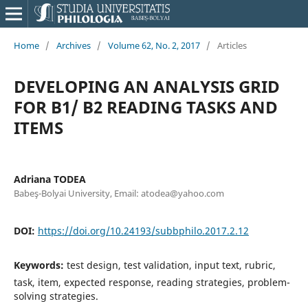
Home
/
Archives
/
Volume 62, No. 2, 2017
/
Articles
DEVELOPING AN ANALYSIS GRID
FOR B1/ B2 READING TASKS AND
ITEMS
Adriana TODEA
Babeş-Bolyai University, Email: atodea@yahoo.com
DOI:
https://doi.org/10.24193/subbphilo.2017.2.12
Keywords:
test design, test validation, input text, rubric,
task, item, expected response, reading strategies, problem-
solving strategies.