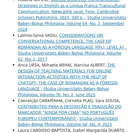
Strategies in English as a Lingua Franca Transcultural
Communication, Newcastle upon Tyne: Cambridge
Scholars Publishing, 2023, 330 p.
,
Studia Universitatis
Babeș-Bolyai Philologia: Volume 69, No. 3, September
2024
Lavinia-Iunia VASIU,
CONSIDERATIONS ON
CONVERSATIONAL COMPETENCE. THE CASE OF
ROMANIAN AS A FOREIGN LANGUAGE (RFL), LEVEL A1
,
Studia Universitatis Babeș-Bolyai Philologia: Volume
62, No. 2, 2017
Anca URSA, Mihaela MIHAI, Narcisa ALBERT,
THE
DESIGN OF TEACHING MATERIALS FOR ONLINE
INTERACTION ACTIVITIES WITH THE HELP OF
CHATGPT: THE CASE OF ROMANIAN AS A FOREIGN
LANGUAGE
,
Studia Universitatis Babeș-Bolyai
Philologia: Volume 70, No. 2, June 2025
Conceição CARAPINHA, Cornelia PLAG, Sara SOUSA,
CONTRIBUTOS PARA A DESCRIÇÃO E TRADUÇÃO DO
MARCADOR "AINDA POR CIMA" NO PORTUGUÊS
EUROPEU CONTEMPORÂNEO
,
Studia Universitatis
Babeș-Bolyai Philologia: Volume 68, No. 4, 2023
Laura CARDOSO BAPTISTA, Isabel Margarida DUARTE,