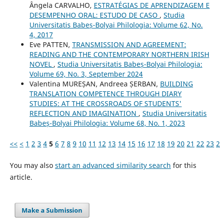
Ângela CARVALHO,
ESTRATÉGIAS DE APRENDIZAGEM E
DESEMPENHO ORAL: ESTUDO DE CASO
,
Studia
Universitatis Babeș-Bolyai Philologia: Volume 62, No.
4, 2017
Eve PATTEN,
TRANSMISSION AND AGREEMENT:
READING AND THE CONTEMPORARY NORTHERN IRISH
NOVEL
,
Studia Universitatis Babeș-Bolyai Philologia:
Volume 69, No. 3, September 2024
Valentina MUREȘAN, Andreea ȘERBAN,
BUILDING
TRANSLATION COMPETENCE THROUGH DIARY
STUDIES: AT THE CROSSROADS OF STUDENTS'
REFLECTION AND IMAGINATION
,
Studia Universitatis
Babeș-Bolyai Philologia: Volume 68, No. 1, 2023
<<
<
1
2
3
4
5
6
7
8
9
10
11
12
13
14
15
16
17
18
19
20
21
22
23
2
You may also
start an advanced similarity search
for this
article.
Make a Submission