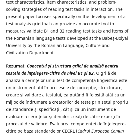
text characteristics, item characteristics, and problem-
solving strategies of reading test tasks in interaction. The
present paper focuses specifically on the development of a
test analysis grid that can provide an accurate tool to
measure/ validate B1 and B2 reading test tasks and items of
the Romanian language tests developed at the Babeş-Bolyai
University by the Romanian Language, Culture and
Civilization Department.
Rezumat.
Conceptul şi structura grilei de analiză pentru
testele de înţelegere-citire de nivel B1 şi B2.
O grilă de
analiză a cerinţelor unui test de competenţă lingvistică este
un instrument util în procesele de concepţie, structurare,
creare şi validare a testului, ea putând fi folosită atât ca un
mijloc de îndrumare a creatorilor de teste prin setul propriu
de standarde şi specificaţii, cât şi ca un instrument de
evaluare a cerinţelor şi itemilor creaţi de către experţi în
procesul de validare. Evaluarea competenţei de înţelegere-
citire pe baza standardelor CECRL (
Cadrul European Comun