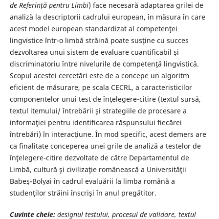
de Referinţă pentru Limbi
) face necesară adaptarea grilei de
analiză la descriptorii cadrului european, în măsura în care
acest model european standardizat al competenţei
lingvistice într-o limbă străină poate susţine cu succes
dezvoltarea unui sistem de evaluare cuantificabil şi
discriminatoriu între nivelurile de competenţă lingvistică.
Scopul acestei cercetări este de a concepe un algoritm
eficient de măsurare, pe scala CECRL, a caracteristicilor
componentelor unui test de înţelegere-citire (textul sursă,
textul itemului/ întrebării şi strategiile de procesare a
informaţiei pentru identificarea răspunsului fiecărei
întrebări) în interacţiune. În mod specific, acest demers are
ca finalitate conceperea unei grile de analiză a testelor de
înţelegere-citire dezvoltate de către Departamentul de
Limbă, cultură şi civilizaţie românească a Universităţii
Babeş-Bolyai în cadrul evaluării la limba română a
studenţilor străini înscrişi în anul pregătitor.
Cuvinte cheie:
designul testului, procesul de validare, textul