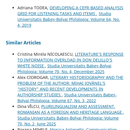
Adriana TODEA,
DEVELOPING A CEFR-BASED ANALYSIS
GRID FOR LISTENING TASKS AND ITEMS
,
Studia
Universitatis Babeș-Bolyai Philologia: Volume 64, No.
4, 2019
Similar Articles
Cristina Mirela NİCOLAESCU,
LITERATURE’S RESPONSE
TO INFORMATION OVERLOAD IN DON DELILLO’S
WHITE NOISE
,
Studia Universitatis Babeș-Bolyai
Philologia: Volume 70, No. 4, December 2025
Alex CIOROGAR,
LITERARY HISTORIOGRAPHY AND THE
PROBLEM OF THE AUTHOR: MIHAI IOVĂNEL’S
“HISTORY” AND RECENT DEVELOPMENTS IN
AUTHORSHIP STUDIES
,
Studia Universitatis Babeș-
Bolyai Philologia: Volume 67, No. 3, 2022
Dina VÎLCU,
PLURILINGUALISM AND ASSESSMENT.
ROMANIAN AS A FOREIGN AND HERITAGE LANGUAGE
,
Studia Universitatis Babeș-Bolyai Philologia: Volume
70, No. 2, June 2025
Roxana MIHELE,
Monica Antonello, Communication