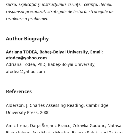
sursă, explicaţia şi instrucţiunile cerinţei, cerinţa, itemul,
răspunsul preconizat, strategiile de lectură, strategiile de
rezolvare a problemei.
Author Biography
Adriana TODEA,
Babeş-Bolyai University, Email:
atodea@yahoo.com
Adriana Todea, PhD, Babeş-Bolyai University,
atodea@yahoo.com
References
Alderson, J. Charles Assessing Reading, Cambridge
University Press, 2000
Amič Irena, Darja Šorjanc Braico, Zdravka Godunc, Nataša
Elvira Jelenc, Ana Marija Muster, Branka Petek, and Tatjana