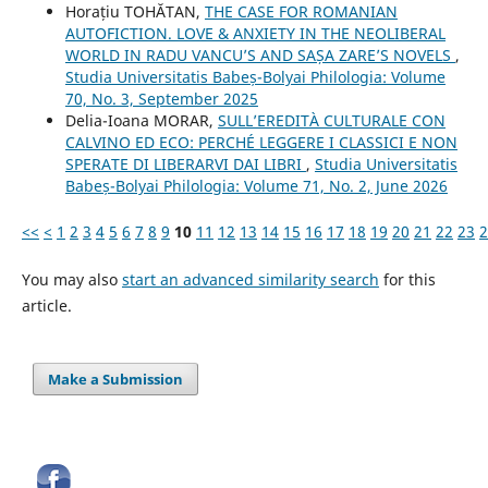
Horațiu TOHĂTAN,
THE CASE FOR ROMANIAN
AUTOFICTION. LOVE & ANXIETY IN THE NEOLIBERAL
WORLD IN RADU VANCU’S AND SAȘA ZARE’S NOVELS
,
Studia Universitatis Babeș-Bolyai Philologia: Volume
70, No. 3, September 2025
Delia-Ioana MORAR,
SULL’EREDITÀ CULTURALE CON
CALVINO ED ECO: PERCHÉ LEGGERE I CLASSICI E NON
SPERATE DI LIBERARVI DAI LIBRI
,
Studia Universitatis
Babeș-Bolyai Philologia: Volume 71, No. 2, June 2026
<<
<
1
2
3
4
5
6
7
8
9
10
11
12
13
14
15
16
17
18
19
20
21
22
23
2
You may also
start an advanced similarity search
for this
article.
Make a Submission