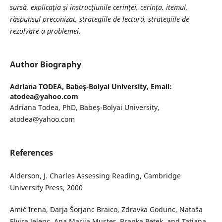
sursă, explicaţia şi instrucţiunile cerinţei, cerinţa, itemul,
răspunsul preconizat, strategiile de lectură, strategiile de
rezolvare a problemei.
Author Biography
Adriana TODEA,
Babeş-Bolyai University, Email:
atodea@yahoo.com
Adriana Todea, PhD, Babeş-Bolyai University,
atodea@yahoo.com
References
Alderson, J. Charles Assessing Reading, Cambridge
University Press, 2000
Amič Irena, Darja Šorjanc Braico, Zdravka Godunc, Nataša
Elvira Jelenc, Ana Marija Muster, Branka Petek, and Tatjana