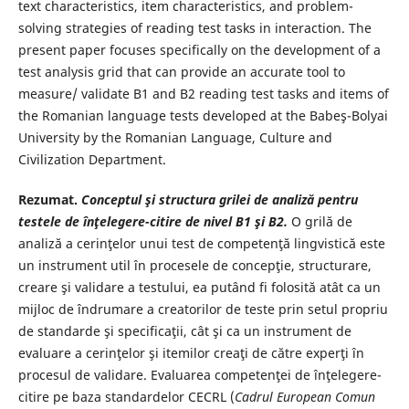
text characteristics, item characteristics, and problem-
solving strategies of reading test tasks in interaction. The
present paper focuses specifically on the development of a
test analysis grid that can provide an accurate tool to
measure/ validate B1 and B2 reading test tasks and items of
the Romanian language tests developed at the Babeş-Bolyai
University by the Romanian Language, Culture and
Civilization Department.
Rezumat.
Conceptul şi structura grilei de analiză pentru
testele de înţelegere-citire de nivel B1 şi B2.
O grilă de
analiză a cerinţelor unui test de competenţă lingvistică este
un instrument util în procesele de concepţie, structurare,
creare şi validare a testului, ea putând fi folosită atât ca un
mijloc de îndrumare a creatorilor de teste prin setul propriu
de standarde şi specificaţii, cât şi ca un instrument de
evaluare a cerinţelor şi itemilor creaţi de către experţi în
procesul de validare. Evaluarea competenţei de înţelegere-
citire pe baza standardelor CECRL (
Cadrul European Comun