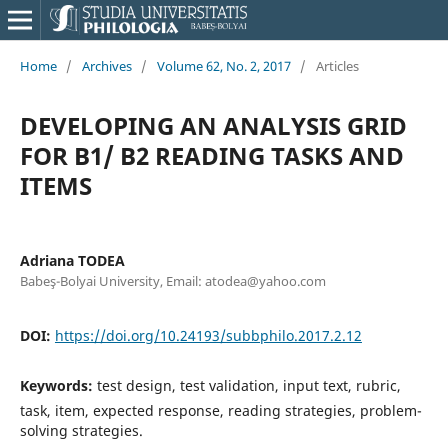
Home
/
Archives
/
Volume 62, No. 2, 2017
/
Articles
DEVELOPING AN ANALYSIS GRID
FOR B1/ B2 READING TASKS AND
ITEMS
Adriana TODEA
Babeş-Bolyai University, Email: atodea@yahoo.com
DOI:
https://doi.org/10.24193/subbphilo.2017.2.12
Keywords:
test design, test validation, input text, rubric,
task, item, expected response, reading strategies, problem-
solving strategies.