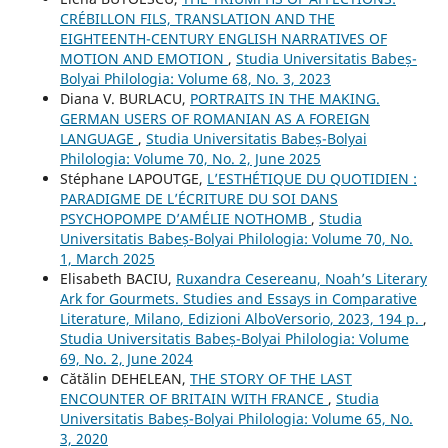
CRÉBILLON FILS, TRANSLATION AND THE
EIGHTEENTH-CENTURY ENGLISH NARRATIVES OF
MOTION AND EMOTION
,
Studia Universitatis Babeș-
Bolyai Philologia: Volume 68, No. 3, 2023
Diana V. BURLACU,
PORTRAITS IN THE MAKING.
GERMAN USERS OF ROMANIAN AS A FOREIGN
LANGUAGE
,
Studia Universitatis Babeș-Bolyai
Philologia: Volume 70, No. 2, June 2025
Stéphane LAPOUTGE,
L’ESTHÉTIQUE DU QUOTIDIEN :
PARADIGME DE L’ÉCRITURE DU SOI DANS
PSYCHOPOMPE D’AMÉLIE NOTHOMB
,
Studia
Universitatis Babeș-Bolyai Philologia: Volume 70, No.
1, March 2025
Elisabeth BACIU,
Ruxandra Cesereanu, Noah’s Literary
Ark for Gourmets. Studies and Essays in Comparative
Literature, Milano, Edizioni AlboVersorio, 2023, 194 p.
,
Studia Universitatis Babeș-Bolyai Philologia: Volume
69, No. 2, June 2024
Cătălin DEHELEAN,
THE STORY OF THE LAST
ENCOUNTER OF BRITAIN WITH FRANCE
,
Studia
Universitatis Babeș-Bolyai Philologia: Volume 65, No.
3, 2020