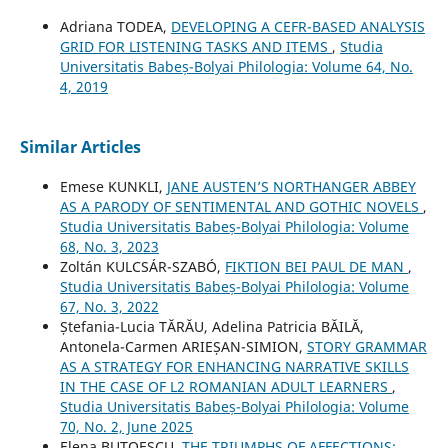
Adriana TODEA,
DEVELOPING A CEFR-BASED ANALYSIS
GRID FOR LISTENING TASKS AND ITEMS
,
Studia
Universitatis Babeș-Bolyai Philologia: Volume 64, No.
4, 2019
Similar Articles
Emese KUNKLI,
JANE AUSTEN’S NORTHANGER ABBEY
AS A PARODY OF SENTIMENTAL AND GOTHIC NOVELS
,
Studia Universitatis Babeș-Bolyai Philologia: Volume
68, No. 3, 2023
Zoltán KULCSÁR-SZABÓ,
FIKTION BEI PAUL DE MAN
,
Studia Universitatis Babeș-Bolyai Philologia: Volume
67, No. 3, 2022
Ștefania-Lucia TĂRĂU, Adelina Patricia BĂILĂ,
Antonela-Carmen ARIEȘAN-SIMION,
STORY GRAMMAR
AS A STRATEGY FOR ENHANCING NARRATIVE SKILLS
IN THE CASE OF L2 ROMANIAN ADULT LEARNERS
,
Studia Universitatis Babeș-Bolyai Philologia: Volume
70, No. 2, June 2025
Elena BUTOESCU,
THE TRIUMPHS OF AFFECTIONS: