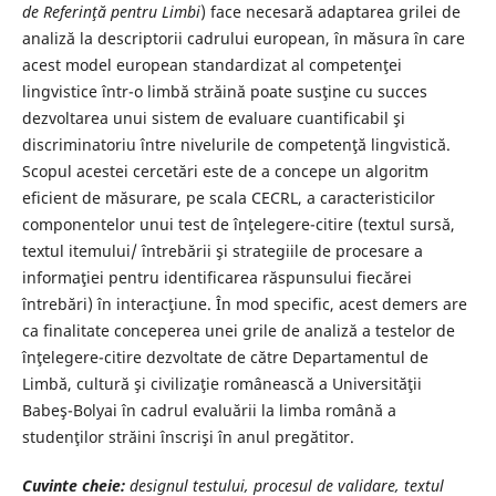
de Referinţă pentru Limbi
) face necesară adaptarea grilei de
analiză la descriptorii cadrului european, în măsura în care
acest model european standardizat al competenţei
lingvistice într-o limbă străină poate susţine cu succes
dezvoltarea unui sistem de evaluare cuantificabil şi
discriminatoriu între nivelurile de competenţă lingvistică.
Scopul acestei cercetări este de a concepe un algoritm
eficient de măsurare, pe scala CECRL, a caracteristicilor
componentelor unui test de înţelegere-citire (textul sursă,
textul itemului/ întrebării şi strategiile de procesare a
informaţiei pentru identificarea răspunsului fiecărei
întrebări) în interacţiune. În mod specific, acest demers are
ca finalitate conceperea unei grile de analiză a testelor de
înţelegere-citire dezvoltate de către Departamentul de
Limbă, cultură şi civilizaţie românească a Universităţii
Babeş-Bolyai în cadrul evaluării la limba română a
studenţilor străini înscrişi în anul pregătitor.
Cuvinte cheie:
designul testului, procesul de validare, textul