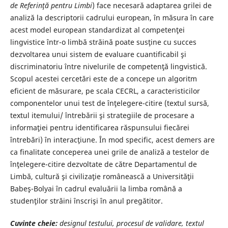
de Referinţă pentru Limbi
) face necesară adaptarea grilei de
analiză la descriptorii cadrului european, în măsura în care
acest model european standardizat al competenţei
lingvistice într-o limbă străină poate susţine cu succes
dezvoltarea unui sistem de evaluare cuantificabil şi
discriminatoriu între nivelurile de competenţă lingvistică.
Scopul acestei cercetări este de a concepe un algoritm
eficient de măsurare, pe scala CECRL, a caracteristicilor
componentelor unui test de înţelegere-citire (textul sursă,
textul itemului/ întrebării şi strategiile de procesare a
informaţiei pentru identificarea răspunsului fiecărei
întrebări) în interacţiune. În mod specific, acest demers are
ca finalitate conceperea unei grile de analiză a testelor de
înţelegere-citire dezvoltate de către Departamentul de
Limbă, cultură şi civilizaţie românească a Universităţii
Babeş-Bolyai în cadrul evaluării la limba română a
studenţilor străini înscrişi în anul pregătitor.
Cuvinte cheie:
designul testului, procesul de validare, textul