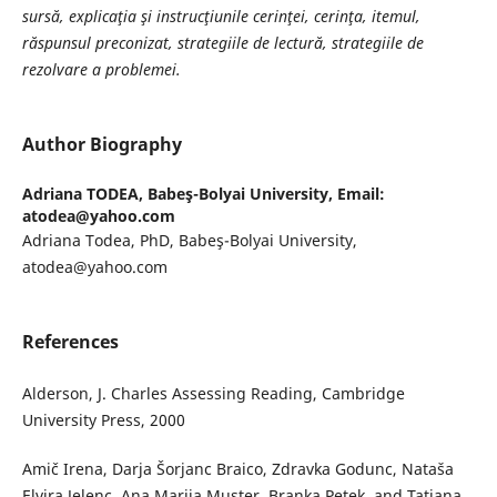
sursă, explicaţia şi instrucţiunile cerinţei, cerinţa, itemul,
răspunsul preconizat, strategiile de lectură, strategiile de
rezolvare a problemei.
Author Biography
Adriana TODEA,
Babeş-Bolyai University, Email:
atodea@yahoo.com
Adriana Todea, PhD, Babeş-Bolyai University,
atodea@yahoo.com
References
Alderson, J. Charles Assessing Reading, Cambridge
University Press, 2000
Amič Irena, Darja Šorjanc Braico, Zdravka Godunc, Nataša
Elvira Jelenc, Ana Marija Muster, Branka Petek, and Tatjana