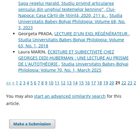
Saga regelui Harald. Studiu privind articularea
sensului din unghiul textemelor kenning”, Cluj-
Napoca: Casa Cărții de Știință, 2020, 211 p.
,
Studia
Universitatis Babeș-Bolyai Philologia: Volume 68, No.
3, 2023
Georgeta PRADA,
LECTURE D’UN EXIL RÉGÉNÉRATEUR
,
Studia Universitatis Babeș-Bolyai Philologia: Volume
63, No. 1, 2018
Laura MARIN,
ÉCRITURE ET SUBJECTIVITÉ CHEZ
GEORGES DIDI-HUBERMAN : UNE LECTURE AU PRISME
DE L’AUTOTHÉORIE
,
Studia Universitatis Babeș-Bolyai
Philologia: Volume 70, No. 1, March 2025
<<
<
1
2
3
4
5
6
7
8
9
10
11
12
13
14
15
16
17
18
19
20
21
22
23
2
You may also
start an advanced similarity search
for this
article.
Make a Submission