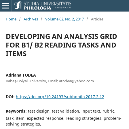
Home
/
Archives
/
Volume 62, No. 2, 2017
/
Articles
DEVELOPING AN ANALYSIS GRID
FOR B1/ B2 READING TASKS AND
ITEMS
Adriana TODEA
Babeş-Bolyai University, Email: atodea@yahoo.com
DOI:
https://doi.org/10.24193/subbphilo.2017.2.12
Keywords:
test design, test validation, input text, rubric,
task, item, expected response, reading strategies, problem-
solving strategies.