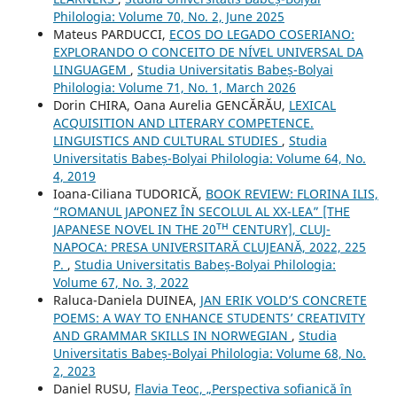
Philologia: Volume 70, No. 2, June 2025
Mateus PARDUCCI,
ECOS DO LEGADO COSERIANO:
EXPLORANDO O CONCEITO DE NÍVEL UNIVERSAL DA
LINGUAGEM
,
Studia Universitatis Babeș-Bolyai
Philologia: Volume 71, No. 1, March 2026
Dorin CHIRA, Oana Aurelia GENCĂRĂU,
LEXICAL
ACQUISITION AND LITERARY COMPETENCE.
LINGUISTICS AND CULTURAL STUDIES
,
Studia
Universitatis Babeș-Bolyai Philologia: Volume 64, No.
4, 2019
Ioana-Ciliana TUDORICĂ,
BOOK REVIEW: FLORINA ILIS,
“ROMANUL JAPONEZ ÎN SECOLUL AL XX-LEA” [THE
JAPANESE NOVEL IN THE 20ᵀᴴ CENTURY], CLUJ-
NAPOCA: PRESA UNIVERSITARĂ CLUJEANĂ, 2022, 225
P.
,
Studia Universitatis Babeș-Bolyai Philologia:
Volume 67, No. 3, 2022
Raluca-Daniela DUINEA,
JAN ERIK VOLD’S CONCRETE
POEMS: A WAY TO ENHANCE STUDENTS’ CREATIVITY
AND GRAMMAR SKILLS IN NORWEGIAN
,
Studia
Universitatis Babeș-Bolyai Philologia: Volume 68, No.
2, 2023
Daniel RUSU,
Flavia Teoc, „Perspectiva sofianică în