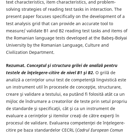
text characteristics, item characteristics, and problem-
solving strategies of reading test tasks in interaction. The
present paper focuses specifically on the development of a
test analysis grid that can provide an accurate tool to
measure/ validate B1 and B2 reading test tasks and items of
the Romanian language tests developed at the Babeş-Bolyai
University by the Romanian Language, Culture and
Civilization Department.
Rezumat.
Conceptul şi structura grilei de analiză pentru
testele de înţelegere-citire de nivel B1 şi B2.
O grilă de
analiză a cerinţelor unui test de competenţă lingvistică este
un instrument util în procesele de concepţie, structurare,
creare şi validare a testului, ea putând fi folosită atât ca un
mijloc de îndrumare a creatorilor de teste prin setul propriu
de standarde şi specificaţii, cât şi ca un instrument de
evaluare a cerinţelor şi itemilor creaţi de către experţi în
procesul de validare. Evaluarea competenţei de înţelegere-
citire pe baza standardelor CECRL (
Cadrul European Comun