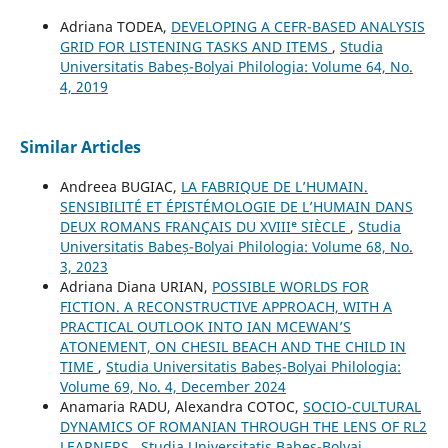
Adriana TODEA,
DEVELOPING A CEFR-BASED ANALYSIS
GRID FOR LISTENING TASKS AND ITEMS
,
Studia
Universitatis Babeș-Bolyai Philologia: Volume 64, No.
4, 2019
Similar Articles
Andreea BUGIAC,
LA FABRIQUE DE L’HUMAIN.
SENSIBILITÉ ET ÉPISTÉMOLOGIE DE L’HUMAIN DANS
DEUX ROMANS FRANÇAIS DU XVIIIᵉ SIÈCLE
,
Studia
Universitatis Babeș-Bolyai Philologia: Volume 68, No.
3, 2023
Adriana Diana URIAN,
POSSIBLE WORLDS FOR
FICTION. A RECONSTRUCTIVE APPROACH, WITH A
PRACTICAL OUTLOOK INTO IAN MCEWAN’S
ATONEMENT, ON CHESIL BEACH AND THE CHILD IN
TIME
,
Studia Universitatis Babeș-Bolyai Philologia:
Volume 69, No. 4, December 2024
Anamaria RADU, Alexandra COTOC,
SOCIO-CULTURAL
DYNAMICS OF ROMANIAN THROUGH THE LENS OF RL2
LEARNERS
,
Studia Universitatis Babeș-Bolyai